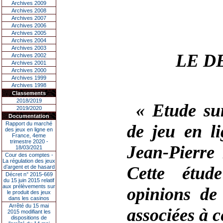
Archives 2009
Archives 2008
Archives 2007
Archives 2006
Archives 2005
Archives 2004
Archives 2003
LE D
Archives 2002
Archives 2001
Archives 2000
Archives 1999
Archives 1998
Classements
2018/2019
« Etude sur
2019/2020
Documentation
Rapport du marché
de jeu en l
des jeux en ligne en
France, 4eme
trimestre 2020 -
Jean-Pierr
18/03/2021
Cour des comptes -
La régulation des jeux
Cette étud
d’argent et de hasard
Décret n° 2015-669
du 15 juin 2015 relatif
aux prélèvements sur
opinions de 
le produit des jeux
dans les casinos
Arrêté du 15 mai
associées à 
2015 modifiant les
dispositions de