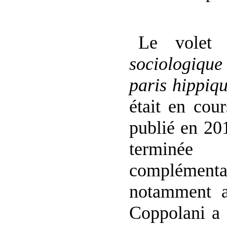
Le volet
sociologique 
paris hippiqu
était en cour
publié en 201
terminée
complémenta
notamment a
Coppolani a 