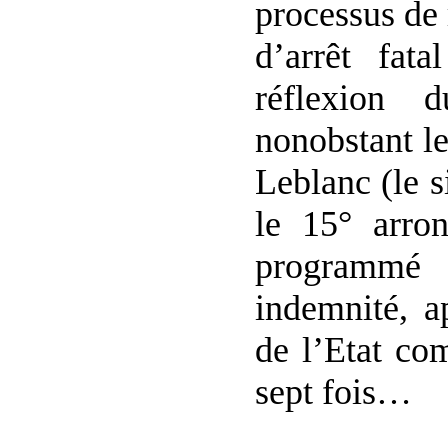
processus de 
d’arrêt fat
réflexion 
nonobstant le
Leblanc (le 
le 15° arro
programmé 
indemnité, 
de l’Etat co
sept fois…