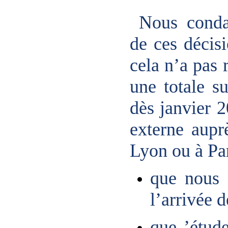
Nous conda
de ces décisi
cela n’a pas 
une totale s
dès janvier 2
externe aupr
Lyon ou à Par
que nous 
l’arrivée 
que ’étude