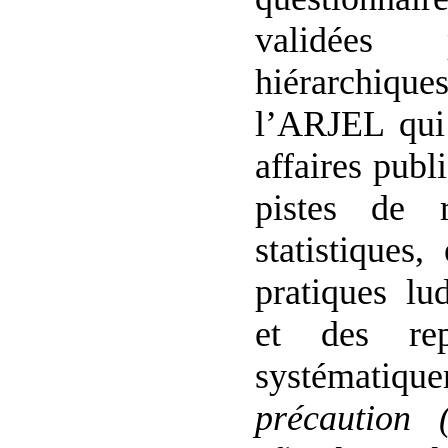
validées 
hiérarchiq
l’ARJEL qui 
affaires publi
pistes de r
statistiques
pratiques lu
et des rep
systématique
précaution 