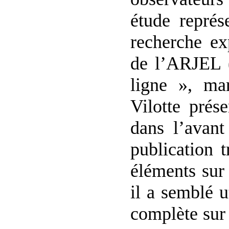
étude représ
recherche exp
de l’ARJEL (
ligne », ma
Vilotte prés
dans l’avan
publication 
éléments sur
il a semblé u
complète sur 