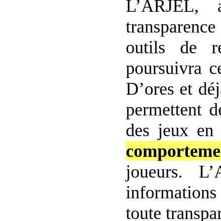
L’ARJEL, a
transparence
outils de r
poursuivra c
D’ores et déj
permettent d
des jeux en 
comporteme
joueurs. L
informations
toute transpa