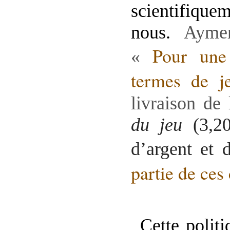
scientifiqu
nous.
Aymer
Pour un
«
termes de j
livraison de
du jeu
(3,20
d’argent et 
partie de ces 
Cette politi