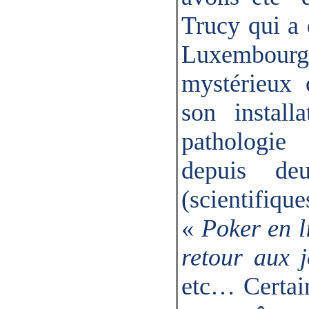
Trucy qui a 
Luxembou
mystérieux 
son install
pathologie
depuis de
(scientifiq
«
Poker en l
retour aux 
etc… Certain