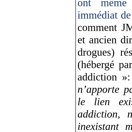
ont même 
immédiat d
comment JM
et ancien di
drogues) ré
(hébergé pa
addiction »
n’apporte pa
le lien ex
addiction, 
inexistant 