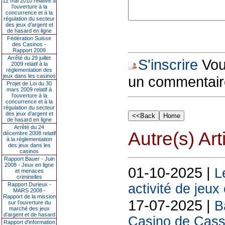
12 mai 2010 relative à
l’ouverture à la
concurrence et à la
régulation du secteur
des jeux d’argent et
de hasard en ligne
Fédération Suisse
des Casinos -
Rapport 2009
Arrêté du 29 juillet
S'inscrire
Vous
2009 relatif à la
réglementation des
jeux dans les casinos
un commentair
Projet de Loi du 30
mars 2009 relatif à
l’ouverture à la
concurrence et à la
régulation du secteur
des jeux d’argent et
de hasard en ligne
Arrêté du 24
Autre(s) Art
décembre 2008 relatif
à la réglementation
des jeux dans les
casinos
Rapport Bauer - Juin
2008 - Jeux en ligne
01-10-2025 |
L
et menaces
criminelles
Rapport Durieux -
activité de jeux
MARS 2008 -
Rapport de la mission
17-07-2025 |
B
sur l’ouverture du
marché des jeux
d’argent et de hasard
Casino de Cassi
Rapport d'information