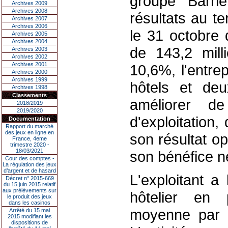
groupe Barri
Archives 2009
Archives 2008
résultats au t
Archives 2007
Archives 2006
le 31 octobre d
Archives 2005
Archives 2004
de 143,2 mill
Archives 2003
Archives 2002
Archives 2001
10,6%, l'entre
Archives 2000
Archives 1999
hôtels et de
Archives 1998
Classements
améliorer d
2018/2019
2019/2020
d'exploitation
Documentation
Rapport du marché
des jeux en ligne en
son résultat o
France, 4eme
trimestre 2020 -
18/03/2021
son bénéfice ne
Cour des comptes -
La régulation des jeux
d’argent et de hasard
L'exploitant a
Décret n° 2015-669
du 15 juin 2015 relatif
aux prélèvements sur
hôtelier en 
le produit des jeux
dans les casinos
moyenne par 
Arrêté du 15 mai
2015 modifiant les
dispositions de