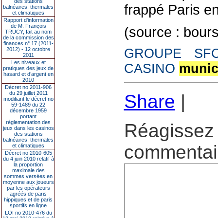
des stations
frappé Paris e
balnéaires, thermales
et climatiques
Rapport d'information
de M. François
(source : bour
TRUCY, fait au nom
de la commission des
finances n° 17 (2011-
2012) - 12 octobre
GROUPE SF
2011
Les niveaux et
CASINO
munic
pratiques des jeux de
hasard et d’argent en
2010
Décret no 2011-906
du 29 juillet 2011
Share
|
modifiant le décret no
59-1489 du 22
décembre 1959
portant
réglementation des
Réagissez 
jeux dans les casinos
des stations
balnéaires, thermales
commentair
et climatiques
Décret no 2010-605
du 4 juin 2010 relatif à
la proportion
maximale des
sommes versées en
moyenne aux joueurs
par les opérateurs
agréés de paris
hippiques et de paris
sportifs en ligne
LOI no 2010-476 du