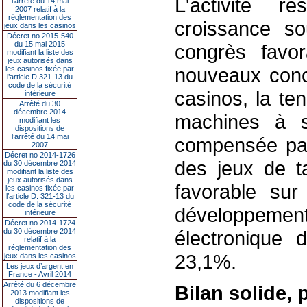
L'activité r
l’arrêté du 14 mai
2007 relatif à la
réglementation des
croissance so
jeux dans les casinos
Décret no 2015-540
du 15 mai 2015
congrès favo
modifiant la liste des
jeux autorisés dans
nouveaux conc
les casinos fixée par
l’article D.321-13 du
code de la sécurité
casinos, la te
intérieure
Arrêté du 30
décembre 2014
machines à s
modifiant les
dispositions de
l’arrêté du 14 mai
compensée par 
2007
Décret no 2014-1726
des jeux de t
du 30 décembre 2014
modifiant la liste des
jeux autorisés dans
favorable sur
les casinos fixée par
l’article D. 321-13 du
code de la sécurité
développeme
intérieure
Décret no 2014-1724
du 30 décembre 2014
électronique 
relatif à la
réglementation des
23,1%.
jeux dans les casinos
Les jeux d’argent en
France - Avril 2014
Arrêté du 6 décembre
Bilan solide,
2013 modifiant les
dispositions de