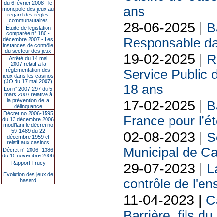
du 6 février 2008 - le
ans
monopole des jeux au
regard des règles
communautaires
28-06-2025 |
B
Étude de législation
comparée n° 180 -
Responsable da
décembre 2007 - Les
instances de contrôle
du secteur des jeux
19-02-2025 |
R
Arrêté du 14 mai
2007 relatif à la
réglementation des
Service Public 
jeux dans les casinos
(JO du 17 mai 2007)
18 ans
Loi n° 2007-297 du 5
mars 2007 relative à
la prévention de la
17-02-2025 |
B
délinquance
Décret no 2006-1595
France pour l’é
du 13 décembre 2006
modifiant le décret no
59-1489 du 22
02-08-2023 |
S
décembre 1959 et
relatif aux casinos
Municipal de C
Décret n° 2006- 1386
du 15 novembre 2006
Rapport Trucy
29-07-2023 |
L
Evolution des jeux de
contrôle de l'e
hasard
11-04-2023 |
C
Barrière, fils 