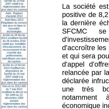
l’arrêté du 14 mai
2007 relatif à la
La société est
réglementation des
jeux dans les casinos
positive de 8,
Arjel - Rapport
d'activité 2012
Arjel Mars 2013
la dernière éc
Régulation du secteur
des jeux en ligne et
nouvelles
SFCMC se 
technologies
Arrêté du 28 février
d'investisse
2013 modifiant l'arrêté
du 29 octobre 2010
relatif aux modalités
d'accroître les
d'encaissement, de
recouvrement et de
contrôle des
et qui sera pou
prélèvements
spécifiques aux jeux
de casinos
d'appel d'off
Arrêté du 14 février
2013 modifiant les
relancée par l
dispositions de
l'arrêté du 14 mai
2007 relatif à la
déclarée infr
réglementation des
jeux dans les casinos
Décret no 2012-685
une très bon
du 7 mai 2012
modifiant le décret no
notamment à
59-1489 du 22
décembre 1959
portant
économique inc
réglementation des
jeux dans les casinos