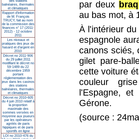
des stations
par deux
bra
balnéaires, thermales
et climatiques
au bas mot, à 
Rapport d'information
de M. François
TRUCY, fait au nom
de la commission des
À l'intérieur du
finances n° 17 (2011-
2012) - 12 octobre
2011
espagnole aura
Les niveaux et
pratiques des jeux de
canons sciés, 
hasard et d’argent en
2010
Décret no 2011-906
gilet pare-bal
du 29 juillet 2011
modifiant le décret no
59-1489 du 22
cette voiture é
décembre 1959
portant
réglementation des
couleur gris
jeux dans les casinos
des stations
balnéaires, thermales
l'Espagne, et 
et climatiques
Décret no 2010-605
Gérone.
du 4 juin 2010 relatif à
la proportion
maximale des
sommes versées en
(source : 24mat
moyenne aux joueurs
par les opérateurs
agréés de paris
hippiques et de paris
sportifs en ligne
LOI no 2010-476 du