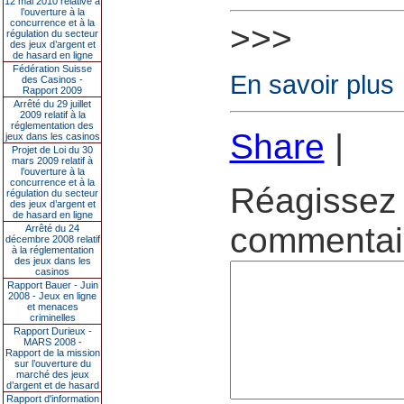
12 mai 2010 relative à
l’ouverture à la
concurrence et à la
>>>
régulation du secteur
des jeux d’argent et
de hasard en ligne
Fédération Suisse
En savoir plus
des Casinos -
Rapport 2009
Arrêté du 29 juillet
2009 relatif à la
réglementation des
Share
|
jeux dans les casinos
Projet de Loi du 30
mars 2009 relatif à
l’ouverture à la
concurrence et à la
Réagissez 
régulation du secteur
des jeux d’argent et
de hasard en ligne
commentair
Arrêté du 24
décembre 2008 relatif
à la réglementation
des jeux dans les
casinos
Rapport Bauer - Juin
2008 - Jeux en ligne
et menaces
criminelles
Rapport Durieux -
MARS 2008 -
Rapport de la mission
sur l’ouverture du
marché des jeux
d’argent et de hasard
Rapport d'information