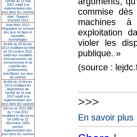
arguments, qu’
l’arrêté du 14 mai
2007 relatif à la
réglementation des
commise dès l
jeux dans les casinos
Arjel - Rapport
machines à 
d'activité 2012
Arjel Mars 2013
Régulation du secteur
exploitation 
des jeux en ligne et
nouvelles
technologies
violer les di
Arrêté du 28 février
2013 modifiant l'arrêté
publique. »
du 29 octobre 2010
relatif aux modalités
d'encaissement, de
recouvrement et de
(source : lejdc.
contrôle des
prélèvements
spécifiques aux jeux
de casinos
Arrêté du 14 février
2013 modifiant les
dispositions de
l'arrêté du 14 mai
2007 relatif à la
>>>
réglementation des
jeux dans les casinos
Décret no 2012-685
du 7 mai 2012
En savoir plus
modifiant le décret no
59-1489 du 22
décembre 1959
portant
réglementation des
jeux dans les casinos