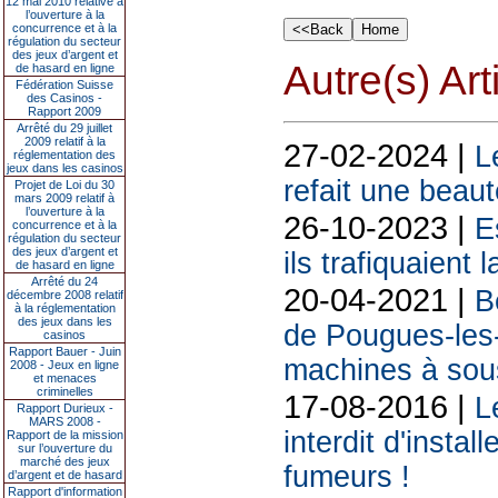
12 mai 2010 relative à
l’ouverture à la
concurrence et à la
régulation du secteur
des jeux d’argent et
Autre(s) Art
de hasard en ligne
Fédération Suisse
des Casinos -
Rapport 2009
Arrêté du 29 juillet
2009 relatif à la
27-02-2024 |
L
réglementation des
jeux dans les casinos
refait une beaut
Projet de Loi du 30
mars 2009 relatif à
l’ouverture à la
26-10-2023 |
E
concurrence et à la
régulation du secteur
des jeux d’argent et
ils trafiquaient 
de hasard en ligne
Arrêté du 24
20-04-2021 |
B
décembre 2008 relatif
à la réglementation
des jeux dans les
de Pougues-les-E
casinos
Rapport Bauer - Juin
machines à sous
2008 - Jeux en ligne
et menaces
criminelles
17-08-2016 |
L
Rapport Durieux -
MARS 2008 -
interdit d'insta
Rapport de la mission
sur l’ouverture du
marché des jeux
fumeurs !
d’argent et de hasard
Rapport d'information