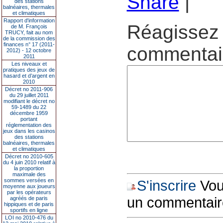
Share
|
des stations
balnéaires, thermales
et climatiques
Rapport d'information
Réagissez 
de M. François
TRUCY, fait au nom
de la commission des
finances n° 17 (2011-
commentair
2012) - 12 octobre
2011
Les niveaux et
pratiques des jeux de
hasard et d’argent en
2010
Décret no 2011-906
du 29 juillet 2011
modifiant le décret no
59-1489 du 22
décembre 1959
portant
réglementation des
jeux dans les casinos
des stations
balnéaires, thermales
et climatiques
Décret no 2010-605
du 4 juin 2010 relatif à
la proportion
maximale des
sommes versées en
S'inscrire
Vous
moyenne aux joueurs
par les opérateurs
un commentair
agréés de paris
hippiques et de paris
sportifs en ligne
LOI no 2010-476 du