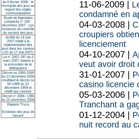
11-06-2009 |
du 6 février 2008 - le
L
monopole des jeux au
regard des règles
condamné en a
communautaires
Étude de législation
04-03-2008 |
comparée n° 180 -
C
décembre 2007 - Les
instances de contrôle
croupiers obtien
du secteur des jeux
Arrêté du 14 mai
2007 relatif à la
licenciement
réglementation des
jeux dans les casinos
04-10-2007 |
A
(JO du 17 mai 2007)
Loi n° 2007-297 du 5
mars 2007 relative à
veut avoir droit 
la prévention de la
délinquance
31-01-2007 |
P
Décret no 2006-1595
du 13 décembre 2006
modifiant le décret no
casino licencie
59-1489 du 22
décembre 1959 et
relatif aux casinos
05-03-2006 |
P
Décret n° 2006- 1386
du 15 novembre 2006
Tranchant a ga
Rapport Trucy
01-12-2004 |
Evolution des jeux de
P
hasard
nuit record au c