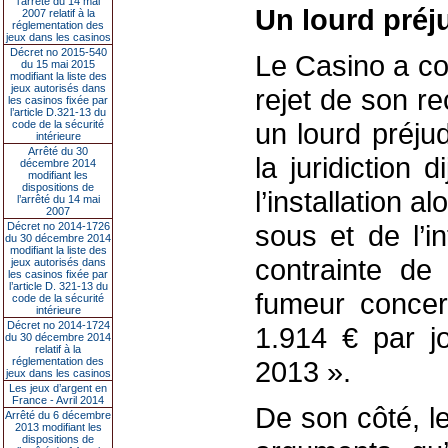
l’arrêté du 14 mai
Un lourd préju
2007 relatif à la
réglementation des
jeux dans les casinos
Décret no 2015-540
Le Casino a con
du 15 mai 2015
modifiant la liste des
jeux autorisés dans
rejet de son r
les casinos fixée par
l’article D.321-13 du
un lourd préjud
code de la sécurité
intérieure
Arrêté du 30
la juridiction
décembre 2014
modifiant les
dispositions de
l’installation 
l’arrêté du 14 mai
2007
sous et de l’i
Décret no 2014-1726
du 30 décembre 2014
modifiant la liste des
contrainte de
jeux autorisés dans
les casinos fixée par
l’article D. 321-13 du
fumeur concer
code de la sécurité
intérieure
Décret no 2014-1724
1.914 € par j
du 30 décembre 2014
relatif à la
réglementation des
2013 ».
jeux dans les casinos
Les jeux d’argent en
France - Avril 2014
De son côté, le
Arrêté du 6 décembre
2013 modifiant les
dispositions de