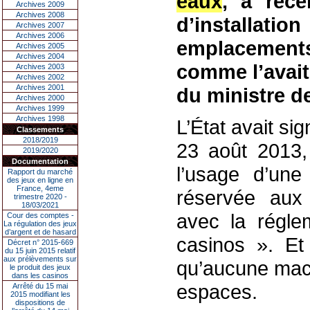
eaux
, a réce
Archives 2009
Archives 2008
d’installatio
Archives 2007
Archives 2006
emplacements
Archives 2005
Archives 2004
comme l’avait 
Archives 2003
Archives 2002
Archives 2001
du ministre de 
Archives 2000
Archives 1999
Archives 1998
L’État avait sig
Classements
2018/2019
23 août 2013,
2019/2020
Documentation
l’usage d’un
Rapport du marché
des jeux en ligne en
France, 4eme
réservée aux
trimestre 2020 -
18/03/2021
avec la régle
Cour des comptes -
La régulation des jeux
d’argent et de hasard
casinos ». Et
Décret n° 2015-669
du 15 juin 2015 relatif
aux prélèvements sur
qu’aucune mach
le produit des jeux
dans les casinos
espaces.
Arrêté du 15 mai
2015 modifiant les
dispositions de