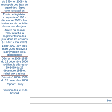
du 6 février 2008 - le
monopole des jeux au
regard des règles
communautaires
Étude de législation
comparée n° 180 -
décembre 2007 - Les
instances de contrôle
du secteur des jeux
Arrêté du 14 mai
2007 relatif à la
réglementation des
jeux dans les casinos
(JO du 17 mai 2007)
Loi n° 2007-297 du 5
mars 2007 relative à
la prévention de la
délinquance
Décret no 2006-1595
du 13 décembre 2006
modifiant le décret no
59-1489 du 22
décembre 1959 et
relatif aux casinos
Décret n° 2006- 1386
du 15 novembre 2006
Rapport Trucy
Evolution des jeux de
hasard
Ho