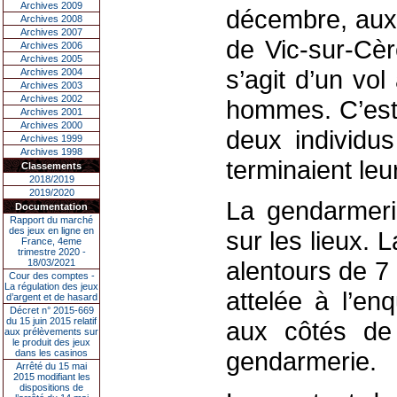
Archives 2009
décembre, aux 
Archives 2008
Archives 2007
de Vic-sur-Cèr
Archives 2006
Archives 2005
s’agit d’un vo
Archives 2004
Archives 2003
Archives 2002
hommes. C’est
Archives 2001
Archives 2000
deux individu
Archives 1999
Archives 1998
terminaient leu
Classements
2018/2019
2019/2020
La gendarmerie
Documentation
Rapport du marché
des jeux en ligne en
sur les lieux. L
France, 4eme
trimestre 2020 -
alentours de 7 
18/03/2021
Cour des comptes -
La régulation des jeux
attelée à l’en
d’argent et de hasard
Décret n° 2015-669
du 15 juin 2015 relatif
aux côtés de 
aux prélèvements sur
le produit des jeux
gendarmerie.
dans les casinos
Arrêté du 15 mai
2015 modifiant les
dispositions de