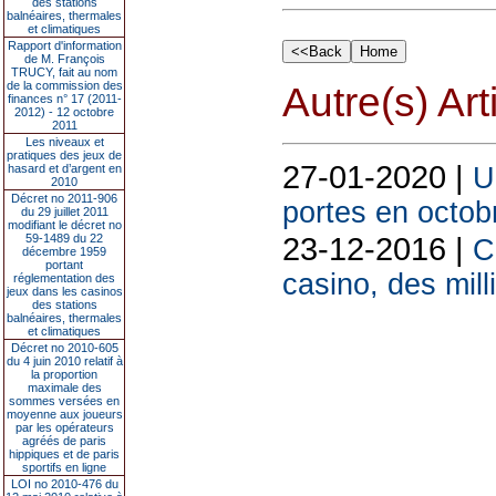
des stations
balnéaires, thermales
et climatiques
Rapport d'information
de M. François
TRUCY, fait au nom
de la commission des
Autre(s) Art
finances n° 17 (2011-
2012) - 12 octobre
2011
Les niveaux et
pratiques des jeux de
27-01-2020 |
hasard et d’argent en
U
2010
Décret no 2011-906
portes en octob
du 29 juillet 2011
modifiant le décret no
23-12-2016 |
59-1489 du 22
C
décembre 1959
portant
casino, des mill
réglementation des
jeux dans les casinos
des stations
balnéaires, thermales
et climatiques
Décret no 2010-605
du 4 juin 2010 relatif à
la proportion
maximale des
sommes versées en
moyenne aux joueurs
par les opérateurs
agréés de paris
hippiques et de paris
sportifs en ligne
LOI no 2010-476 du