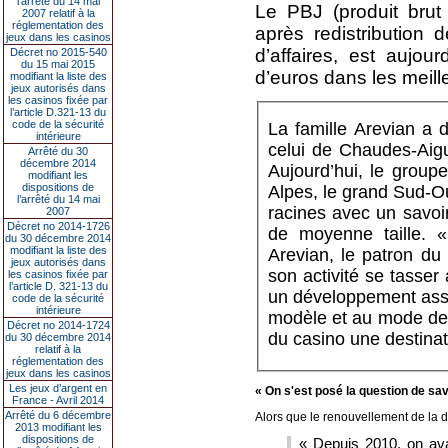
l’arrêté du 14 mai
Le PBJ (produit brut 
2007 relatif à la
réglementation des
après redistribution 
jeux dans les casinos
d’affaires, est aujour
Décret no 2015-540
du 15 mai 2015
d’euros dans les meil
modifiant la liste des
jeux autorisés dans
les casinos fixée par
l’article D.321-13 du
code de la sécurité
La famille Arevian a 
intérieure
celui de Chaudes-Aigue
Arrêté du 30
décembre 2014
Aujourd’hui, le group
modifiant les
dispositions de
Alpes, le grand Sud-O
l’arrêté du 14 mai
racines avec un savoir
2007
Décret no 2014-1726
de moyenne taille. «
du 30 décembre 2014
modifiant la liste des
Arevian, le patron du
jeux autorisés dans
son activité se tasser
les casinos fixée par
l’article D. 321-13 du
un développement asse
code de la sécurité
intérieure
modèle et au mode de f
Décret no 2014-1724
du casino une destinati
du 30 décembre 2014
relatif à la
réglementation des
jeux dans les casinos
Les jeux d’argent en
« On s'est posé la question de savo
France - Avril 2014
Arrêté du 6 décembre
Alors que le renouvellement de la dé
2013 modifiant les
dispositions de
« Depuis 2010, on av