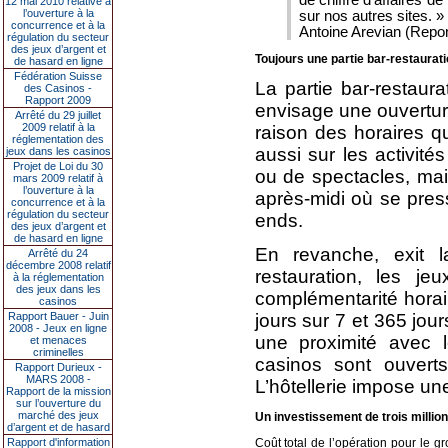
12 mai 2010 relative à
l’ouverture à la
sur nos autres sites. »
concurrence et à la
Antoine Arevian (Repo
régulation du secteur
des jeux d’argent et
Toujours une partie bar-restauratio
de hasard en ligne
Fédération Suisse
La partie bar-restaur
des Casinos -
Rapport 2009
envisage une ouverture
Arrêté du 29 juillet
2009 relatif à la
raison des horaires qu
réglementation des
aussi sur les activit
jeux dans les casinos
Projet de Loi du 30
ou de spectacles, ma
mars 2009 relatif à
l’ouverture à la
après-midi où se pres
concurrence et à la
régulation du secteur
ends.
des jeux d’argent et
de hasard en ligne
En revanche, exit l
Arrêté du 24
décembre 2008 relatif
restauration, les jeu
à la réglementation
des jeux dans les
complémentarité horai
casinos
jours sur 7 et 365 jour
Rapport Bauer - Juin
2008 - Jeux en ligne
une proximité avec l
et menaces
criminelles
casinos sont ouvert
Rapport Durieux -
MARS 2008 -
L’hôtellerie impose un
Rapport de la mission
sur l’ouverture du
marché des jeux
Un investissement de trois millio
d’argent et de hasard
Coût total de l’opération pour le g
Rapport d'information