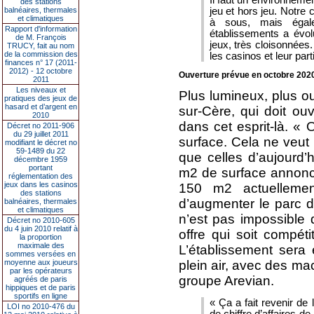
des stations
jeu et hors jeu. Notre 
balnéaires, thermales
et climatiques
à sous, mais égal
Rapport d'information
établissements a évolu
de M. François
jeux, très cloisonnées.
TRUCY, fait au nom
de la commission des
les casinos et leur parti
finances n° 17 (2011-
2012) - 12 octobre
Ouverture prévue en octobre 202
2011
Les niveaux et
Plus lumineux, plus o
pratiques des jeux de
hasard et d’argent en
sur-Cère, qui doit ou
2010
dans cet esprit-là. «
Décret no 2011-906
du 29 juillet 2011
surface. Cela ne veut
modifiant le décret no
59-1489 du 22
que celles d’aujourd
décembre 1959
portant
m2 de surface annoncé
réglementation des
jeux dans les casinos
150 m2 actuellemen
des stations
d’augmenter le parc d
balnéaires, thermales
et climatiques
n’est pas impossible 
Décret no 2010-605
du 4 juin 2010 relatif à
offre qui soit compét
la proportion
maximale des
L’établissement sera
sommes versées en
plein air, avec des m
moyenne aux joueurs
par les opérateurs
groupe Arevian.
agréés de paris
hippiques et de paris
sportifs en ligne
« Ça a fait revenir de
LOI no 2010-476 du
de chiffre d’affaires 