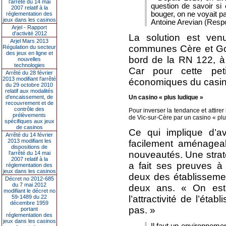
l’arrêté du 14 mai
question de savoir si 
2007 relatif à la
bouger, on ne voyait p
réglementation des
jeux dans les casinos
Antoine Arevian (Resp
Arjel - Rapport
d'activité 2012
La solution est ve
Arjel Mars 2013
communes Cère et Gou
Régulation du secteur
des jeux en ligne et
bord de la RN 122, à 
nouvelles
technologies
Car pour cette peti
Arrêté du 28 février
2013 modifiant l'arrêté
économiques du casino 
du 29 octobre 2010
relatif aux modalités
Un casino « plus ludique »
d'encaissement, de
recouvrement et de
contrôle des
Pour inverser la tendance et attire
prélèvements
de Vic-sur-Cère par un casino « plu
spécifiques aux jeux
de casinos
Ce qui implique d’a
Arrêté du 14 février
2013 modifiant les
facilement aménageab
dispositions de
nouveautés. Une strat
l'arrêté du 14 mai
2007 relatif à la
a fait ses preuves à 
réglementation des
jeux dans les casinos
deux des établisseme
Décret no 2012-685
du 7 mai 2012
deux ans. « On est 
modifiant le décret no
l’attractivité de l’ét
59-1489 du 22
décembre 1959
pas. »
portant
réglementation des
jeux dans les casinos
Il faut un environneme