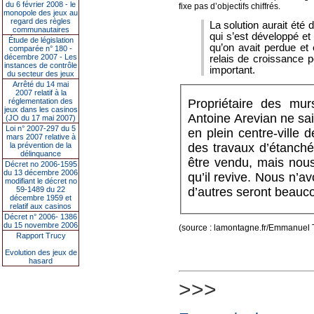
du 6 février 2008 - le
fixe pas d’objectifs chiffrés.
monopole des jeux au
regard des règles
La solution aurait été 
communautaires
qui s’est développé et
Étude de législation
qu’on avait perdue et e
comparée n° 180 -
décembre 2007 - Les
relais de croissance p
instances de contrôle
important.
du secteur des jeux
Arrêté du 14 mai
2007 relatif à la
Propriétaire des mur
réglementation des
jeux dans les casinos
Antoine Arevian ne sai
(JO du 17 mai 2007)
Loi n° 2007-297 du 5
en plein centre-ville
mars 2007 relative à
des travaux d’étanchéi
la prévention de la
délinquance
être vendu, mais nous
Décret no 2006-1595
du 13 décembre 2006
qu’il revive. Nous n’av
modifiant le décret no
d’autres seront beaucou
59-1489 du 22
décembre 1959 et
relatif aux casinos
Décret n° 2006- 1386
du 15 novembre 2006
(source : lamontagne.fr/Emmanuel 
Rapport Trucy
Evolution des jeux de
hasard
>>>