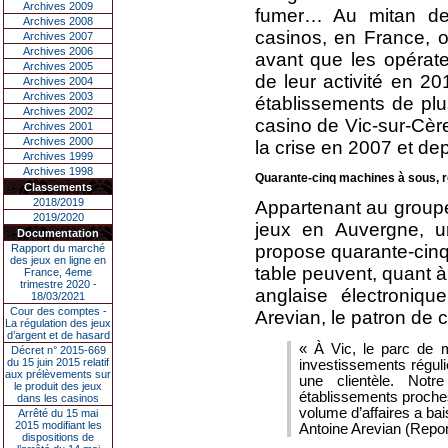
Archives 2009
fumer… Au mitan de
Archives 2008
casinos, en France, o
Archives 2007
Archives 2006
avant que les opérate
Archives 2005
de leur activité en 2
Archives 2004
Archives 2003
établissements de plus 
Archives 2002
casino de Vic-sur-Cère
Archives 2001
Archives 2000
la crise en 2007 et dep
Archives 1999
Archives 1998
Quarante-cinq machines à sous, rou
Classements
2018/2019
Appartenant au groupe
2019/2020
jeux en Auvergne, u
Documentation
propose quarante-cinq
Rapport du marché
des jeux en ligne en
table peuvent, quant à
France, 4eme
trimestre 2020 -
anglaise électroniqu
18/03/2021
Cour des comptes -
Arevian, le patron de 
La régulation des jeux
d’argent et de hasard
« À Vic, le parc de m
Décret n° 2015-669
du 15 juin 2015 relatif
investissements réguli
aux prélèvements sur
une clientèle. Notre
le produit des jeux
établissements proches
dans les casinos
volume d’affaires a ba
Arrêté du 15 mai
2015 modifiant les
Antoine Arevian (Repo
dispositions de