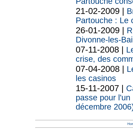
Partouche cons
21-02-2009 |
B
Partouche : Le 
26-01-2009 |
R
Divonne-les-Ba
07-11-2008 |
L
crise, des comm
07-04-2008 |
L
les casinos
15-11-2007 |
C
passe pour l'un
décembre 2006
Ho