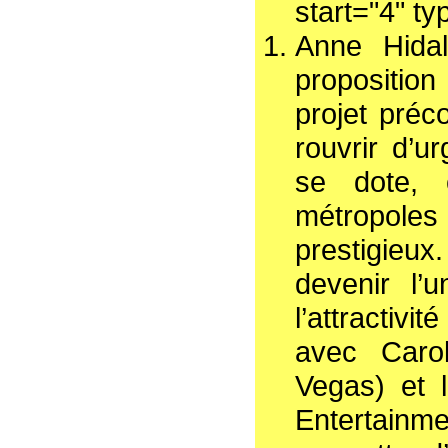
start="4" ty
Anne Hidal
proposition
projet préco
rouvrir d’u
se dote, 
métropole
prestigieu
devenir l
l’attractiv
avec Caro
Vegas) et 
Entertainm