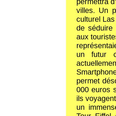
permettra d
villes. Un p
culturel Las
de séduire
aux touriste
représentai
un futur c
actuelleme
Smartphone 
permet déso
000 euros s
ils voyagent
un immense
Tour Eiffel 