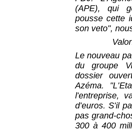
(APE), qui gè
pousse cette i
son veto", nou
Valor
Le nouveau pat
du groupe Vi
dossier ouve
Azéma. "L'Et
l'entreprise, 
d'euros. S'il 
pas grand-chos
300 à 400 mill