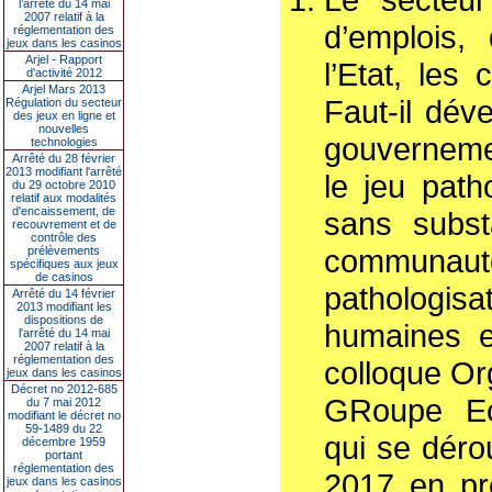
l’arrêté du 14 mai
2007 relatif à la
d’emplois, 
réglementation des
jeux dans les casinos
Arjel - Rapport
l’Etat, les
d'activité 2012
Arjel Mars 2013
Faut-il dév
Régulation du secteur
des jeux en ligne et
nouvelles
gouvernemen
technologies
Arrêté du 28 février
2013 modifiant l'arrêté
le jeu path
du 29 octobre 2010
relatif aux modalités
d'encaissement, de
sans subst
recouvrement et de
contrôle des
communauté
prélèvements
spécifiques aux jeux
de casinos
pathologi
Arrêté du 14 février
2013 modifiant les
dispositions de
humaines e
l'arrêté du 14 mai
2007 relatif à la
réglementation des
colloque Or
jeux dans les casinos
Décret no 2012-685
GRoupe Ec
du 7 mai 2012
modifiant le décret no
59-1489 du 22
qui se déro
décembre 1959
portant
réglementation des
2017 en pr
jeux dans les casinos