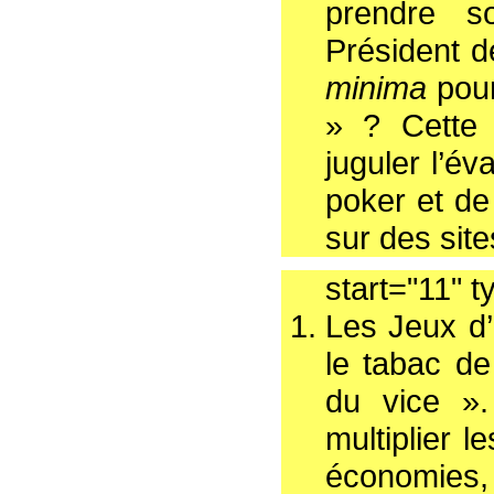
prendre s
Président 
minima
pour
» ? Cette 
juguler l’é
poker et de 
sur des sit
start="11" 
Les Jeux d’a
le tabac de
du vice ».
multiplier l
économies,