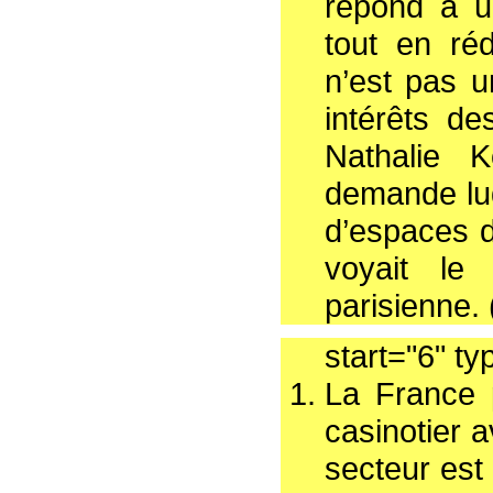
répond à u
tout en réd
n’est pas u
intérêts d
Nathalie K
demande lud
d’espaces d
voyait le
parisienne. 
start="6" ty
La France 
casinotier 
secteur est 