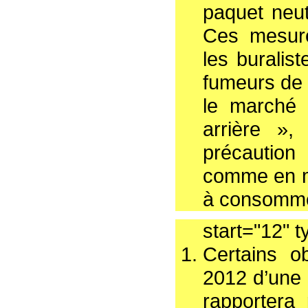
paquet neut
Ces mesure
les buralist
fumeurs de 
le marché c
arrière »,
précaution
comme en ma
à consomme
start="12" 
Certains o
2012 d’une «
rapportera