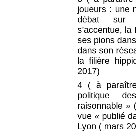
joueurs : une m
débat sur l’
s’accentue, la
ses pions dans l
dans son résea
la filière hip
2017)
4 ( à paraîtr
politique d
raisonnable » 
vue « publié d
Lyon ( mars 2