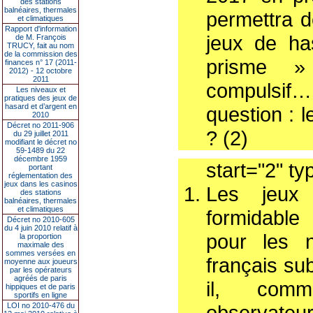
des stations
balnéaires, thermales
permettra d
et climatiques
Rapport d'information
jeux de ha
de M. François
TRUCY, fait au nom
de la commission des
prisme » 
finances n° 17 (2011-
2012) - 12 octobre
2011
compulsif…
Les niveaux et
pratiques des jeux de
hasard et d’argent en
question : 
2010
Décret no 2011-906
? (2)
du 29 juillet 2011
modifiant le décret no
59-1489 du 22
décembre 1959
start="2" ty
portant
réglementation des
jeux dans les casinos
Les jeux
des stations
balnéaires, thermales
et climatiques
formidable 
Décret no 2010-605
du 4 juin 2010 relatif à
pour les n
la proportion
maximale des
sommes versées en
français su
moyenne aux joueurs
par les opérateurs
agréés de paris
il, comm
hippiques et de paris
sportifs en ligne
LOI no 2010-476 du
observate