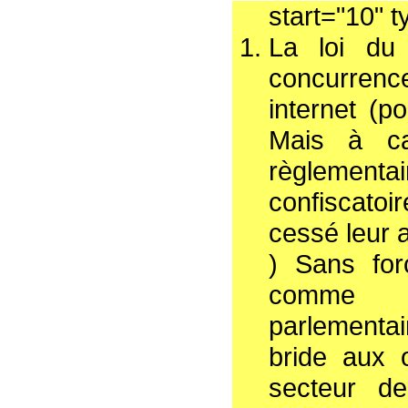
start="10" 
La loi du
concurrenc
internet (po
Mais à ca
règlementair
confiscatoi
cessé leur a
) Sans for
comme l
parlementa
bride aux 
secteur de