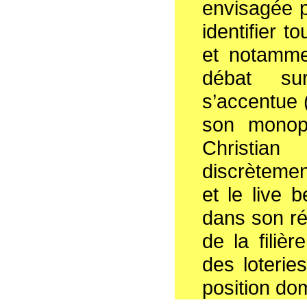
envisagée p
identifier 
et notammen
débat su
s’accentue (
son monopo
Christia
discrètement
et le live b
dans son ré
de la filièr
des loterie
position do