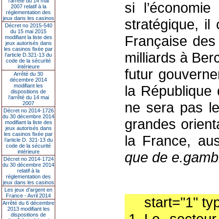
l’arrêté du 14 mai
si l’économie
2007 relatif à la
réglementation des
jeux dans les casinos
stratégique, il
Décret no 2015-540
du 15 mai 2015
Française des 
modifiant la liste des
jeux autorisés dans
les casinos fixée par
milliards à Be
l’article D.321-13 du
code de la sécurité
intérieure
futur gouverne
Arrêté du 30
décembre 2014
modifiant les
la République
dispositions de
l’arrêté du 14 mai
ne sera pas le
2007
Décret no 2014-1726
du 30 décembre 2014
grandes orient
modifiant la liste des
jeux autorisés dans
les casinos fixée par
la France, au
l’article D. 321-13 du
code de la sécurité
intérieure
que de e.gambl
Décret no 2014-1724
du 30 décembre 2014
relatif à la
réglementation des
jeux dans les casinos
Les jeux d’argent en
France - Avril 2014
start="1" ty
Arrêté du 6 décembre
2013 modifiant les
Le secteur
dispositions de