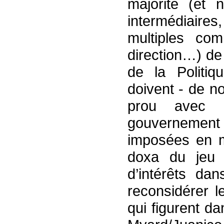
majorité (et 
intermédiair
multiples co
direction…) de
de la Politiq
doivent - de n
prou avec l
gouvernement
imposées en m
doxa du jeu p
d’intérêts dan
reconsidérer l
qui figurent d