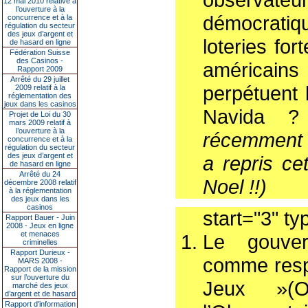
12 mai 2010 relative à
l’ouverture à la
démocratiq
concurrence et à la
régulation du secteur
des jeux d’argent et
loteries fo
de hasard en ligne
Fédération Suisse
des Casinos -
américains
Rapport 2009
Arrêté du 29 juillet
perpétuent 
2009 relatif à la
réglementation des
jeux dans les casinos
Navida
Projet de Loi du 30
mars 2009 relatif à
l’ouverture à la
récemment 
concurrence et à la
régulation du secteur
des jeux d’argent et
a repris ce
de hasard en ligne
Arrêté du 24
Noel !!)
décembre 2008 relatif
à la réglementation
des jeux dans les
casinos
start="3" ty
Rapport Bauer - Juin
2008 - Jeux en ligne
et menaces
Le gouve
criminelles
Rapport Durieux -
comme resp
MARS 2008 -
Rapport de la mission
sur l’ouverture du
Jeux »(O
marché des jeux
d’argent et de hasard
Rapport d'information