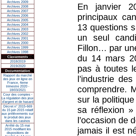
Archives 2009
En janvier 
Archives 2008
Archives 2007
principaux cand
Archives 2006
Archives 2005
13 questions s
Archives 2004
Archives 2003
Archives 2002
un seul cand
Archives 2001
Archives 2000
Fillon… par un
Archives 1999
Archives 1998
du 14 mars 20
Classements
2018/2019
pas à toutes l
2019/2020
Documentation
Rapport du marché
l’industrie de
des jeux en ligne en
France, 4eme
comprendre. Ma
trimestre 2020 -
18/03/2021
Cour des comptes -
sur la politiqu
La régulation des jeux
d’argent et de hasard
Décret n° 2015-669
sa réflexion 
du 15 juin 2015 relatif
aux prélèvements sur
l’occasion de 
le produit des jeux
dans les casinos
Arrêté du 15 mai
jamais il est 
2015 modifiant les
dispositions de