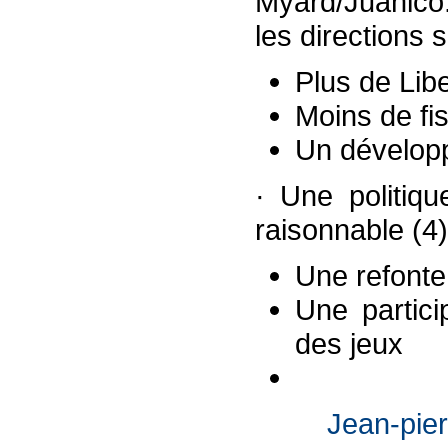
Myard/Juanico.
les directions 
Plus de Lib
Moins de fis
Un dévelop
· Une politiqu
raisonnable (4)
Une refonte
Une partici
des jeux
Jean-pier