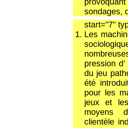
provoquant 
sondages, 
start="7" ty
Les machine
sociologiq
nombreuses
pression d’
du jeu path
été introdu
pour les m
jeux et le
moyens de
clientèle in