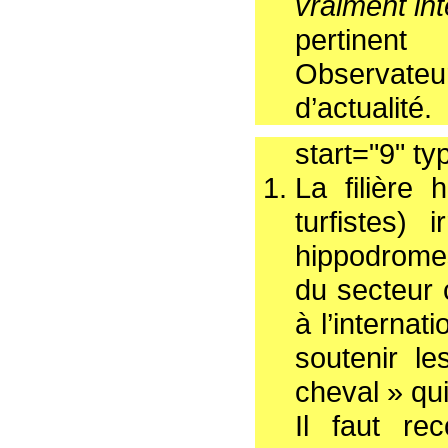
vraiment in
pertinen
Observate
d’actualité.
start="9" ty
La filière 
turfistes) 
hippodrome
du secteur 
à l’internat
soutenir le
cheval » q
Il faut rec