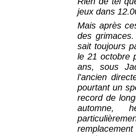
Rien de tel qu
jeux dans 12.
Mais après ces
des grimaces.
sait toujours 
le 21 octobre 
ans, sous Jac
l'ancien direc
pourtant un spo
record de long
automne, h
particulière
remplacement 