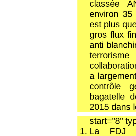
classée AN
environ 35 
est plus que
gros flux fi
anti blanch
terroris
collaborati
a largement
contrôle g
bagatelle 
2015 dans l
start="8" ty
La FDJ su