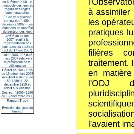
l’Observato
du 6 février 2008 - le
monopole des jeux au
à assimiler
regard des règles
communautaires
Étude de législation
les opérate
comparée n° 180 -
décembre 2007 - Les
instances de contrôle
pratiques l
du secteur des jeux
Arrêté du 14 mai
professionn
2007 relatif à la
réglementation des
jeux dans les casinos
filières c
(JO du 17 mai 2007)
Loi n° 2007-297 du 5
mars 2007 relative à
traitement. 
la prévention de la
délinquance
en matière
Décret no 2006-1595
du 13 décembre 2006
modifiant le décret no
l’ODJ d
59-1489 du 22
décembre 1959 et
relatif aux casinos
pluridisc
Décret n° 2006- 1386
du 15 novembre 2006
scientifiqu
Rapport Trucy
Evolution des jeux de
socialisati
hasard
l’avaient i