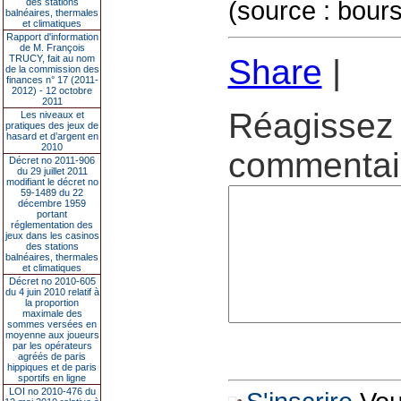
(source : bour
des stations
balnéaires, thermales
et climatiques
Rapport d'information
de M. François
TRUCY, fait au nom
Share
|
de la commission des
finances n° 17 (2011-
2012) - 12 octobre
2011
Réagissez 
Les niveaux et
pratiques des jeux de
hasard et d’argent en
2010
commentair
Décret no 2011-906
du 29 juillet 2011
modifiant le décret no
59-1489 du 22
décembre 1959
portant
réglementation des
jeux dans les casinos
des stations
balnéaires, thermales
et climatiques
Décret no 2010-605
du 4 juin 2010 relatif à
la proportion
maximale des
sommes versées en
moyenne aux joueurs
par les opérateurs
agréés de paris
hippiques et de paris
sportifs en ligne
LOI no 2010-476 du