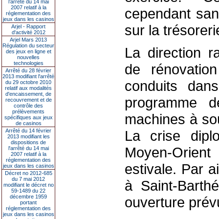
l’arrêté du 14 mai
2007 relatif à la
cependant sans
réglementation des
jeux dans les casinos
sur la trésoreri
Arjel - Rapport
d'activité 2012
Arjel Mars 2013
Régulation du secteur
La direction r
des jeux en ligne et
nouvelles
technologies
de rénovatio
Arrêté du 28 février
2013 modifiant l'arrêté
conduits dan
du 29 octobre 2010
relatif aux modalités
d'encaissement, de
programme d
recouvrement et de
contrôle des
prélèvements
machines à sou
spécifiques aux jeux
de casinos
Arrêté du 14 février
La crise dipl
2013 modifiant les
dispositions de
Moyen-Orient l
l'arrêté du 14 mai
2007 relatif à la
réglementation des
estivale. Par ai
jeux dans les casinos
Décret no 2012-685
du 7 mai 2012
à Saint-Barth
modifiant le décret no
59-1489 du 22
décembre 1959
ouverture prév
portant
réglementation des
jeux dans les casinos