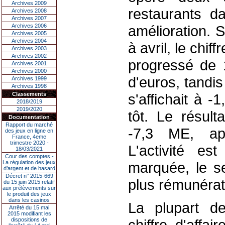
Archives 2009
restaurants da
Archives 2008
Archives 2007
Archives 2006
amélioration. 
Archives 2005
Archives 2004
à avril, le chif
Archives 2003
Archives 2002
progressé de 1
Archives 2001
Archives 2000
d'euros, tandis
Archives 1999
Archives 1998
Classements
s'affichait à 
2018/2019
2019/2020
tôt. Le résult
Documentation
Rapport du marché
-7,3 ME, ap
des jeux en ligne en
France, 4eme
trimestre 2020 -
L'activité es
18/03/2021
Cour des comptes -
La régulation des jeux
marquée, le se
d’argent et de hasard
Décret n° 2015-669
plus rémunérat
du 15 juin 2015 relatif
aux prélèvements sur
le produit des jeux
dans les casinos
La plupart de
Arrêté du 15 mai
2015 modifiant les
dispositions de
chiffre d'affa