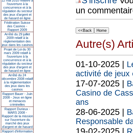
S'inscrire
Vous
12 mai 2010 relative à
l’ouverture à la
un commentair
concurrence et à la
régulation du secteur
des jeux d’argent et
de hasard en ligne
Fédération Suisse
des Casinos -
Rapport 2009
Arrêté du 29 juillet
2009 relatif à la
Autre(s) Art
réglementation des
jeux dans les casinos
Projet de Loi du 30
mars 2009 relatif à
l’ouverture à la
concurrence et à la
01-10-2025 |
L
régulation du secteur
des jeux d’argent et
de hasard en ligne
activité de jeux
Arrêté du 24
décembre 2008 relatif
17-07-2025 |
B
à la réglementation
des jeux dans les
casinos
Casino de Cassi
Rapport Bauer - Juin
2008 - Jeux en ligne
ans
et menaces
criminelles
28-06-2025 |
Rapport Durieux -
B
MARS 2008 -
Rapport de la mission
Responsable da
sur l’ouverture du
marché des jeux
d’argent et de hasard
19-02-2025 |
R
Rapport d'information