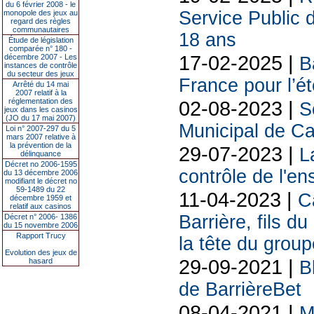
du 6 février 2008 - le
Service Public 
monopole des jeux au
regard des règles
communautaires
18 ans
Étude de législation
comparée n° 180 -
17-02-2025 |
décembre 2007 - Les
B
instances de contrôle
du secteur des jeux
France pour l’é
Arrêté du 14 mai
2007 relatif à la
réglementation des
02-08-2023 |
S
jeux dans les casinos
(JO du 17 mai 2007)
Municipal de C
Loi n° 2007-297 du 5
mars 2007 relative à
la prévention de la
29-07-2023 |
L
délinquance
Décret no 2006-1595
contrôle de l'e
du 13 décembre 2006
modifiant le décret no
59-1489 du 22
11-04-2023 |
C
décembre 1959 et
relatif aux casinos
Barrière, fils 
Décret n° 2006- 1386
du 15 novembre 2006
Rapport Trucy
la tête du group
Evolution des jeux de
29-09-2021 |
hasard
B
de BarrièreBet
08-04-2021 |
M