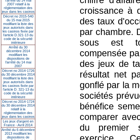
l’arrêté du 14 mai
2007 relatif à la
croissance à d
réglementation des
jeux dans les casinos
Décret no 2015-540
des taux d'occ
du 15 mai 2015
modifiant la liste des
jeux autorisés dans
par chambre. D
les casinos fixée par
l’article D.321-13 du
code de la sécurité
sous est to
intérieure
Arrêté du 30
compensée par 
décembre 2014
modifiant les
dispositions de
des jeux de ta
l’arrêté du 14 mai
2007
Décret no 2014-1726
résultat net p
du 30 décembre 2014
modifiant la liste des
gonflé par la m
jeux autorisés dans
les casinos fixée par
l’article D. 321-13 du
sociétés prévu
code de la sécurité
intérieure
Décret no 2014-1724
bénéfice semes
du 30 décembre 2014
relatif à la
réglementation des
comparer avec
jeux dans les casinos
Les jeux d’argent en
du premier s
France - Avril 2014
Arrêté du 6 décembre
2013 modifiant les
exercice. C
dispositions de