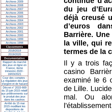
continue d’ac
Archives 2009
Archives 2008
du jeu d’Eura
Archives 2007
Archives 2006
déjà creusé u
Archives 2005
Archives 2004
d’euros da
Archives 2003
Archives 2002
Archives 2001
Barrière. Une
Archives 2000
Archives 1999
la ville, qui 
Archives 1998
Classements
termes de la c
2018/2019
2019/2020
Documentation
Il y a trois f
Rapport du marché
des jeux en ligne en
France, 4eme
casino Barriè
trimestre 2020 -
18/03/2021
examiné le 6 
Cour des comptes -
La régulation des jeux
d’argent et de hasard
de Lille. Lucid
Décret n° 2015-669
du 15 juin 2015 relatif
aux prélèvements sur
mal. Ou alo
le produit des jeux
dans les casinos
l’établissement
Arrêté du 15 mai
2015 modifiant les
dispositions de