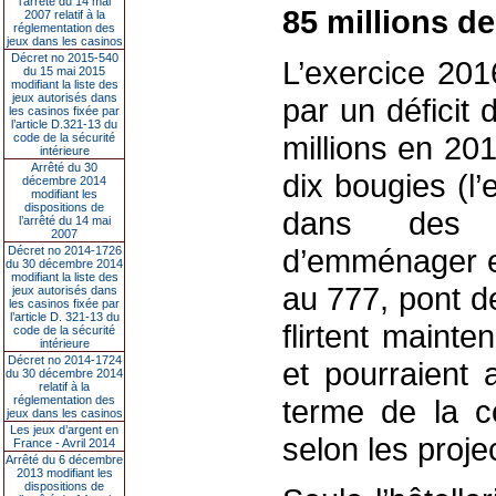
l’arrêté du 14 mai
85 millions d
2007 relatif à la
réglementation des
jeux dans les casinos
Décret no 2015-540
L’exercice 201
du 15 mai 2015
modifiant la liste des
jeux autorisés dans
par un déficit 
les casinos fixée par
l’article D.321-13 du
millions en 20
code de la sécurité
intérieure
Arrêté du 30
dix bougies (l
décembre 2014
modifiant les
dispositions de
dans des l
l’arrêté du 14 mai
2007
d’emménager e
Décret no 2014-1726
du 30 décembre 2014
modifiant la liste des
au 777, pont d
jeux autorisés dans
les casinos fixée par
l’article D. 321-13 du
flirtent mainte
code de la sécurité
intérieure
Décret no 2014-1724
et pourraient 
du 30 décembre 2014
relatif à la
réglementation des
terme de la c
jeux dans les casinos
Les jeux d’argent en
selon les proje
France - Avril 2014
Arrêté du 6 décembre
2013 modifiant les
dispositions de