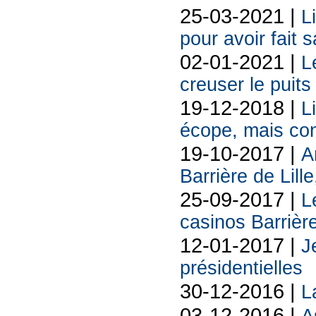
25-03-2021 |
L
pour avoir fait 
02-01-2021 |
L
creuser le puit
19-12-2018 |
L
écope, mais con
19-10-2017 |
A
Barrière de Lill
25-09-2017 |
L
casinos Barrièr
12-01-2017 |
J
présidentielles
30-12-2016 |
L
03-12-2016 |