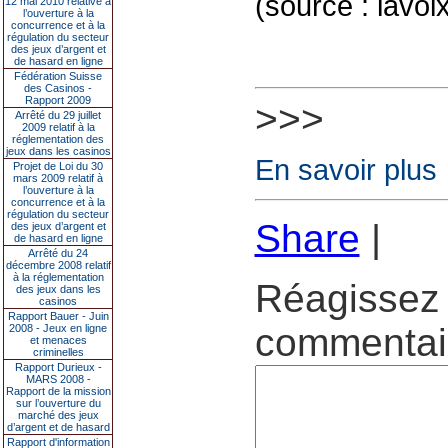
(source : lavoi
12 mai 2010 relative à
l’ouverture à la
concurrence et à la
régulation du secteur
des jeux d’argent et
de hasard en ligne
Fédération Suisse
des Casinos -
Rapport 2009
>>>
Arrêté du 29 juillet
2009 relatif à la
réglementation des
jeux dans les casinos
En savoir plus
Projet de Loi du 30
mars 2009 relatif à
l’ouverture à la
concurrence et à la
régulation du secteur
Share
|
des jeux d’argent et
de hasard en ligne
Arrêté du 24
décembre 2008 relatif
à la réglementation
Réagissez 
des jeux dans les
casinos
Rapport Bauer - Juin
commentair
2008 - Jeux en ligne
et menaces
criminelles
Rapport Durieux -
MARS 2008 -
Rapport de la mission
sur l’ouverture du
marché des jeux
d’argent et de hasard
Rapport d'information