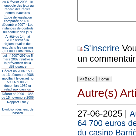
du 6 février 2008 - le
monopole des jeux au
regard des règles
communautaires
Étude de législation
comparée n° 180 -
décembre 2007 - Les
instances de contrôle
du secteur des jeux
Arrêté du 14 mai
2007 relatif à la
réglementation des
S'inscrire
Vous
jeux dans les casinos
(JO du 17 mai 2007)
un commentair
Loi n° 2007-297 du 5
mars 2007 relative à
la prévention de la
délinquance
Décret no 2006-1595
du 13 décembre 2006
modifiant le décret no
59-1489 du 22
décembre 1959 et
Autre(s) Art
relatif aux casinos
Décret n° 2006- 1386
du 15 novembre 2006
Rapport Trucy
Evolution des jeux de
27-06-2025 |
A
hasard
64 700 euros de
du casino Barriè