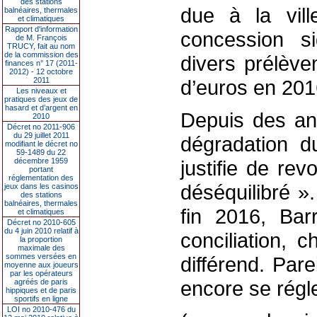
des stations
due à la vill
balnéaires, thermales
et climatiques
Rapport d'information
concession 
de M. François
TRUCY, fait au nom
de la commission des
divers prélèvem
finances n° 17 (2011-
2012) - 12 octobre
2011
d’euros en 201
Les niveaux et
pratiques des jeux de
hasard et d’argent en
Depuis des ann
2010
Décret no 2011-906
du 29 juillet 2011
dégradation d
modifiant le décret no
59-1489 du 22
décembre 1959
justifie de rev
portant
réglementation des
déséquilibré ».
jeux dans les casinos
des stations
balnéaires, thermales
fin 2016, Bar
et climatiques
Décret no 2010-605
du 4 juin 2010 relatif à
conciliation, 
la proportion
maximale des
sommes versées en
différend. Pare
moyenne aux joueurs
par les opérateurs
encore se régle
agréés de paris
hippiques et de paris
sportifs en ligne
LOI no 2010-476 du