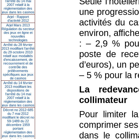
Seule l’hôtelle
l’arrêté du 14 mai
2007 relatif à la
réglementation des
une progressio
jeux dans les casinos
Arjel - Rapport
activités du c
d'activité 2012
Arjel Mars 2013
Régulation du secteur
environ, affich
des jeux en ligne et
nouvelles
technologies
: – 2,9 % pou
Arrêté du 28 février
2013 modifiant l'arrêté
poste de recet
du 29 octobre 2010
relatif aux modalités
d'encaissement, de
d’euros), un pe
recouvrement et de
contrôle des
prélèvements
– 5 % pour la r
spécifiques aux jeux
de casinos
Arrêté du 14 février
La redevan
2013 modifiant les
dispositions de
l'arrêté du 14 mai
collimateur
2007 relatif à la
réglementation des
jeux dans les casinos
Décret no 2012-685
Pour limiter l
du 7 mai 2012
modifiant le décret no
59-1489 du 22
comprimer ses c
décembre 1959
portant
dans le colli
réglementation des
jeux dans les casinos