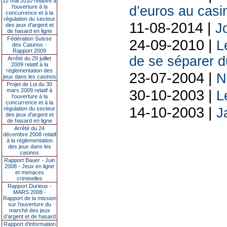
12 mai 2010 relative à
l’ouverture à la
d’euros au casi
concurrence et à la
régulation du secteur
11-08-2014 |
J
des jeux d’argent et
de hasard en ligne
Fédération Suisse
24-09-2010 |
L
des Casinos -
Rapport 2009
de se séparer d
Arrêté du 29 juillet
2009 relatif à la
réglementation des
23-07-2004 |
N
jeux dans les casinos
Projet de Loi du 30
30-10-2003 |
mars 2009 relatif à
L
l’ouverture à la
concurrence et à la
14-10-2003 |
régulation du secteur
J
des jeux d’argent et
de hasard en ligne
Arrêté du 24
décembre 2008 relatif
à la réglementation
des jeux dans les
casinos
Rapport Bauer - Juin
2008 - Jeux en ligne
et menaces
criminelles
Rapport Durieux -
MARS 2008 -
Rapport de la mission
sur l’ouverture du
marché des jeux
d’argent et de hasard
Rapport d'information