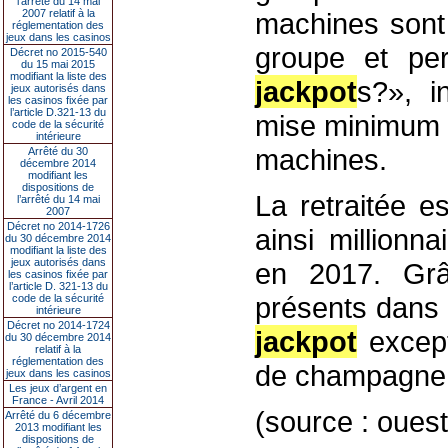
l’arrêté du 14 mai
2007 relatif à la
machines sont
réglementation des
jeux dans les casinos
groupe et pe
Décret no 2015-540
du 15 mai 2015
modifiant la liste des
jackpot
s?», i
jeux autorisés dans
les casinos fixée par
l’article D.321-13 du
mise minimum e
code de la sécurité
intérieure
machines.
Arrêté du 30
décembre 2014
modifiant les
dispositions de
La retraitée e
l’arrêté du 14 mai
2007
Décret no 2014-1726
ainsi millionn
du 30 décembre 2014
modifiant la liste des
jeux autorisés dans
en 2017. Grâ
les casinos fixée par
l’article D. 321-13 du
présents dans 
code de la sécurité
intérieure
Décret no 2014-1724
jackpot
except
du 30 décembre 2014
relatif à la
réglementation des
de champagne
jeux dans les casinos
Les jeux d’argent en
France - Avril 2014
(source : ouest
Arrêté du 6 décembre
2013 modifiant les
dispositions de