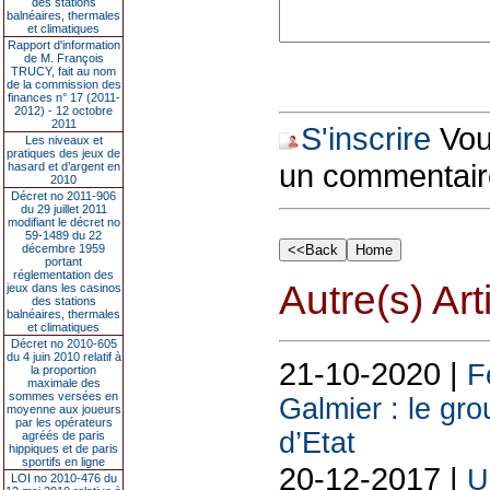
des stations
balnéaires, thermales
et climatiques
Rapport d'information
de M. François
TRUCY, fait au nom
de la commission des
finances n° 17 (2011-
2012) - 12 octobre
2011
S'inscrire
Vous
Les niveaux et
pratiques des jeux de
un commentair
hasard et d’argent en
2010
Décret no 2011-906
du 29 juillet 2011
modifiant le décret no
59-1489 du 22
décembre 1959
portant
réglementation des
Autre(s) Art
jeux dans les casinos
des stations
balnéaires, thermales
et climatiques
Décret no 2010-605
du 4 juin 2010 relatif à
21-10-2020 |
F
la proportion
maximale des
sommes versées en
Galmier : le gr
moyenne aux joueurs
par les opérateurs
d’Etat
agréés de paris
hippiques et de paris
sportifs en ligne
20-12-2017 |
U
LOI no 2010-476 du