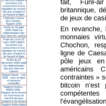
fait, FunFai
12 mai 2010 relative à
l’ouverture à la
concurrence et à la
britannique, d
régulation du secteur
des jeux d’argent et
de hasard en ligne
de jeux de casi
Fédération Suisse
des Casinos -
Rapport 2009
En revanche, l
Arrêté du 29 juillet
2009 relatif à la
réglementation des
monnaies virt
jeux dans les casinos
Projet de Loi du 30
mars 2009 relatif à
Chochon, resp
l’ouverture à la
concurrence et à la
ligne de Caesa
régulation du secteur
des jeux d’argent et
de hasard en ligne
pôle jeux en
Arrêté du 24
décembre 2008 relatif
à la réglementation
américains 
des jeux dans les
casinos
contraintes » se
Rapport Bauer - Juin
2008 - Jeux en ligne
et menaces
bitcoin n'est
criminelles
Rapport Durieux -
MARS 2008 -
compétentes 
Rapport de la mission
sur l’ouverture du
marché des jeux
l'évangélisati
d’argent et de hasard
Rapport d'information