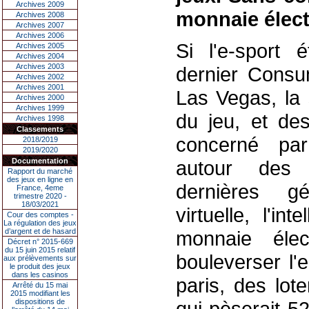
Archives 2009
monnaie élect
Archives 2008
Archives 2007
Archives 2006
Si l'e-sport 
Archives 2005
Archives 2004
Archives 2003
dernier Consu
Archives 2002
Archives 2001
Las Vegas, la 
Archives 2000
Archives 1999
du jeu, et des
Archives 1998
Classements
concerné par
2018/2019
2019/2020
Documentation
autour des 
Rapport du marché
des jeux en ligne en
dernières gé
France, 4eme
trimestre 2020 -
18/03/2021
virtuelle, l'in
Cour des comptes -
La régulation des jeux
d’argent et de hasard
monnaie élec
Décret n° 2015-669
du 15 juin 2015 relatif
bouleverser l'
aux prélèvements sur
le produit des jeux
dans les casinos
paris, des lot
Arrêté du 15 mai
2015 modifiant les
dispositions de
qui pèserait 5