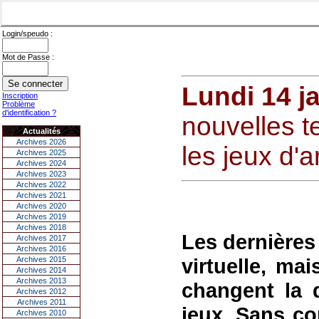
Login/speudo :
Mot de Passe :
Lundi 14 j
Inscription
Problème
d'identification ?
nouvelles t
Actualités
Archives 2026
les jeux d'a
Archives 2025
Archives 2024
Archives 2023
Archives 2022
Archives 2021
Archives 2020
Archives 2019
Archives 2018
Les dernières 
Archives 2017
Archives 2016
virtuelle, mais
Archives 2015
Archives 2014
Archives 2013
changent la 
Archives 2012
Archives 2011
jeux. Sans co
Archives 2010