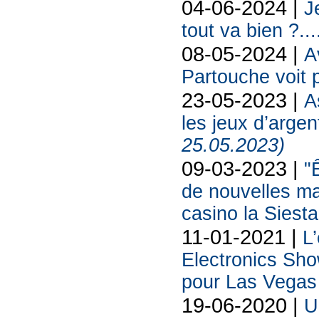
04-06-2024 |
J
tout va bien ?..
08-05-2024 |
A
Partouche voit p
23-05-2023 |
A
les jeux d’argen
25.05.2023)
09-03-2023 |
"
de nouvelles m
casino la Siesta
11-01-2021 |
L
Electronics Sho
pour Las Vegas
19-06-2020 |
U