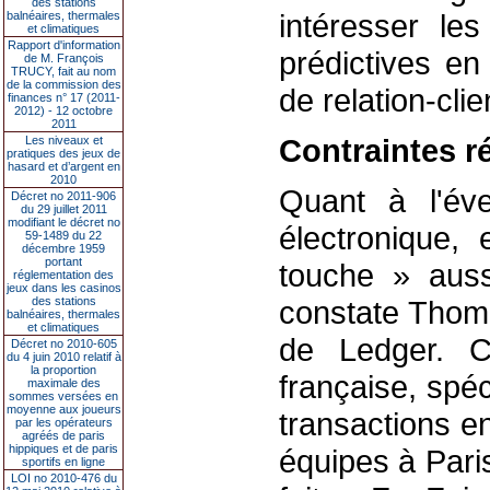
des stations
intéresser le
balnéaires, thermales
et climatiques
Rapport d'information
prédictives en 
de M. François
TRUCY, fait au nom
de la commission des
de relation-clie
finances n° 17 (2011-
2012) - 12 octobre
2011
Contraintes r
Les niveaux et
pratiques des jeux de
hasard et d’argent en
2010
Quant à l'év
Décret no 2011-906
du 29 juillet 2011
modifiant le décret no
électronique, 
59-1489 du 22
décembre 1959
portant
touche » auss
réglementation des
jeux dans les casinos
des stations
constate Thoma
balnéaires, thermales
et climatiques
de Ledger. C
Décret no 2010-605
du 4 juin 2010 relatif à
la proportion
française, spéc
maximale des
sommes versées en
moyenne aux joueurs
transactions e
par les opérateurs
agréés de paris
hippiques et de paris
équipes à Pari
sportifs en ligne
LOI no 2010-476 du