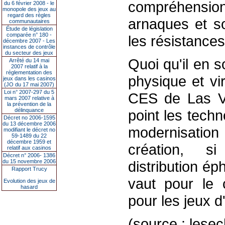
compréhension 
du 6 février 2008 - le
monopole des jeux au
regard des règles
arnaques et s
communautaires
Étude de législation
comparée n° 180 -
les résistances
décembre 2007 - Les
instances de contrôle
du secteur des jeux
Quoi qu'il en s
Arrêté du 14 mai
2007 relatif à la
réglementation des
physique et vi
jeux dans les casinos
(JO du 17 mai 2007)
Loi n° 2007-297 du 5
CES de Las Ve
mars 2007 relative à
la prévention de la
délinquance
point les techn
Décret no 2006-1595
du 13 décembre 2006
modernisatio
modifiant le décret no
59-1489 du 22
décembre 1959 et
création, s
relatif aux casinos
Décret n° 2006- 1386
du 15 novembre 2006
distribution é
Rapport Trucy
vaut pour le
Evolution des jeux de
hasard
pour les jeux d
(source : lesec