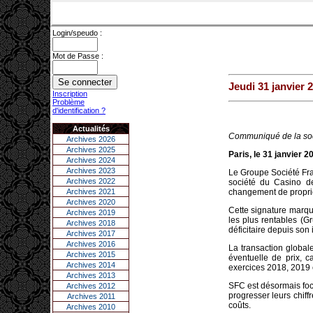
Login/speudo :
Mot de Passe :
Jeudi 31 janvier 
Inscription
Problème
d'identification ?
Actualités
Communiqué de la s
Archives 2026
Archives 2025
Paris, le 31 janvier 2
Archives 2024
Archives 2023
Le Groupe Société Fran
Archives 2022
société du Casino 
Archives 2021
changement de propriété
Archives 2020
Cette signature marqu
Archives 2019
les plus rentables (G
Archives 2018
déficitaire depuis son
Archives 2017
Archives 2016
La transaction globale
Archives 2015
éventuelle de prix, c
Archives 2014
exercices 2018, 2019 e
Archives 2013
SFC est désormais foca
Archives 2012
progresser leurs chiff
Archives 2011
coûts.
Archives 2010