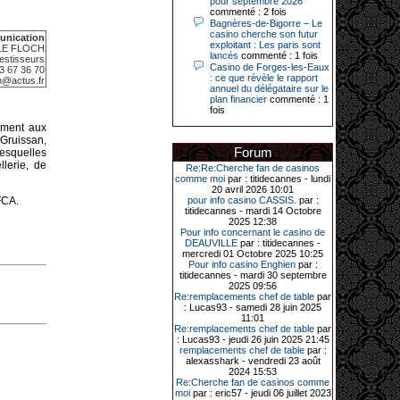
pour septembre 2026
Le plus gros gain gagné depuis plus
commenté : 2 fois
de 20 ans dans l’établissement.
Bagnères-de-Bigorre – Le
casino cherche son futur
unication
exploitant : Les paris sont
 LE FLOCH
lancés
commenté : 1 fois
estisseurs
Casino de Forges-les-Eaux
53 67 36 70
31-03-2026|
: ce que révèle le rapport
h@actus.fr
annuel du délégataire sur le
Série de jackpots au casino JOA de
plan financier
commenté : 1
Gujan-Mestras : ce mois de mars a
fois
été fructueux pour quelques
joueurs. D’abord avec 44 207 euros
ement aux
remportés le dimanche 22 mars sur
 Gruissan,
une machine à sous pour une mise
Forum
lesquelles
initiale de 5,28 €. Puis quelques
llerie, de
jours plus tard, le vendredi 27 mars,
Re:Re:Cherche fan de casinos
un joueur a décroché 12 086 euros
comme moi
par : titidecannes - lundi
sur une autre machine à sous.
20 avril 2026 10:01
FCA.
pour info casino CASSIS.
par :
Enfin, troisième et dernier jackpot,
titidecannes - mardi 14 Octobre
record cette fois-ci, le samedi 28
2025 12:38
mars dernier. Quelque 111 322
Pour info concernant le casino de
euros ont été remportés sur la table
DEAUVILLE
par : titidecannes -
d’Ultimate Texas Hold’em Poker,
mercredi 01 Octobre 2025 10:25
grâce à une mise de 5 euros sur la
Pour info casino Enghien
par :
case bonus et une quinte flush
titidecannes - mardi 30 septembre
royale. Ces gains ont été annoncés
2025 09:56
dans un communiqué diffusé par le
Re:remplacements chef de table
par
casino ce lundi 30 mars en soirée.
: Lucas93 - samedi 28 juin 2025
11:01
Re:remplacements chef de table
par
: Lucas93 - jeudi 26 juin 2025 21:45
remplacements chef de table
par :
11-01-2026|
alexasshark - vendredi 23 août
2024 15:53
Dimanche 11 janvier, en soirée, une
Re:Cherche fan de casinos comme
cliente retraitée de 78 ans, habitant
moi
par : eric57 - jeudi 06 juillet 2023
Trémuson, a eu l’énorme surprise