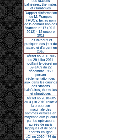
des stations
balnéaires, thermales
et climatiques
Rapport d'information
de M. François
TRUCY, fait au nom
de la commission des
finances n° 17 (2011-
2012) - 12 octobre
2011
Les niveaux et
pratiques des jeux de
hasard et d’argent en
2010
Décret no 2011-906
du 29 juillet 2011
modifiant le décret no
59-1489 du 22
décembre 1959
portant
réglementation des
jeux dans les casinos
des stations
balnéaires, thermales
et climatiques
Décret no 2010-605
du 4 juin 2010 relatif à
la proportion
maximale des
sommes versées en
moyenne aux joueurs
par les opérateurs
agréés de paris
hippiques et de paris
sportifs en ligne
LOI no 2010-476 du