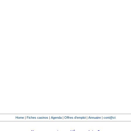
Home
|
Fiches casinos
|
Agenda
|
Offres d'emploi
|
Annuaire
|
cont@ct