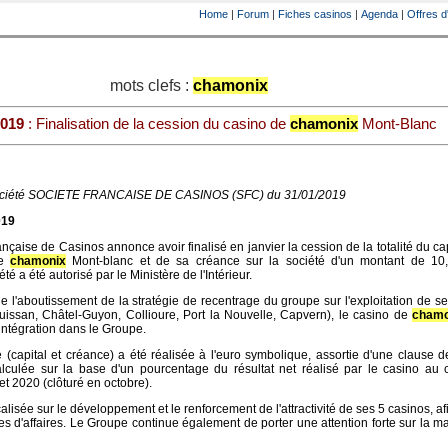
Home
|
Forum
|
Fiches casinos
|
Agenda
|
Offres d
mots clefs :
chamonix
2019
: Finalisation de la cession du casino de
chamonix
Mont-Blanc
ociété SOCIETE FRANCAISE DE CASINOS (SFC) du 31/01/2019
019
çaise de Casinos annonce avoir finalisé en janvier la cession de la totalité du cap
de
chamonix
Mont-blanc et de sa créance sur la société d'un montant de 10
 a été autorisé par le Ministère de l'Intérieur.
e l'aboutissement de la stratégie de recentrage du groupe sur l'exploitation de s
ruissan, Châtel-Guyon, Collioure, Port la Nouvelle, Capvern), le casino de
chamo
 intégration dans le Groupe.
 (capital et créance) a été réalisée à l'euro symbolique, assortie d'une clause d
alculée sur la base d'un pourcentage du résultat net réalisé par le casino au 
t 2020 (clôturé en octobre).
lisée sur le développement et le renforcement de l'attractivité de ses 5 casinos, afi
res d'affaires. Le Groupe continue également de porter une attention forte sur la ma