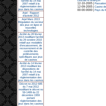
Leucate et Briançon
l’arrêté du 14 mai
12-10-2005 |
Passation
2007 relatif à la
réglementation des
12-09-2005 |
Casino de
jeux dans les casinos
00-00-0000 |
Pays du M
Arjel - Rapport
d'activité 2012
Arjel Mars 2013
Régulation du secteur
des jeux en ligne et
nouvelles
technologies
Arrêté du 28 février
2013 modifiant l'arrêté
du 29 octobre 2010
relatif aux modalités
d'encaissement, de
recouvrement et de
contrôle des
prélèvements
spécifiques aux jeux
de casinos
Arrêté du 14 février
2013 modifiant les
dispositions de
l'arrêté du 14 mai
2007 relatif à la
réglementation des
jeux dans les casinos
Décret no 2012-685
du 7 mai 2012
modifiant le décret no
59-1489 du 22
décembre 1959
portant
réglementation des
jeux dans les casinos