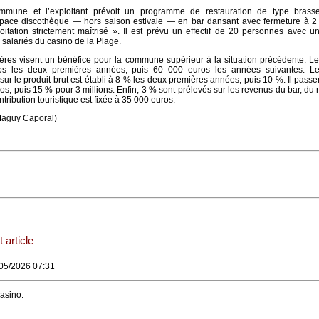
ommune et l’exploitant prévoit un programme de restauration de type brasse
espace discothèque — hors saison estivale — en bar dansant avec fermeture à 2
itation strictement maîtrisé ». Il est prévu un effectif de 20 personnes avec u
s salariés du casino de la Plage.
ières visent un bénéfice pour la commune supérieur à la situation précédente. Le
os les deux premières années, puis 60 000 euros les années suivantes. L
ur le produit brut est établi à 8 % les deux premières années, puis 10 %. Il pass
ros, puis 15 % pour 3 millions. Enfin, 3 % sont prélevés sur les revenus du bar, du 
ntribution touristique est fixée à 35 000 euros.
/Maguy Caporal)
 article
/05/2026 07:31
asino.