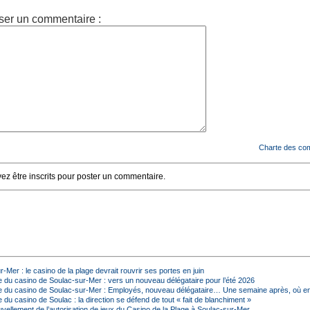
ser un commentaire :
Charte des co
z être inscrits pour poster un commentaire.
-Mer : le casino de la plage devrait rouvrir ses portes en juin
 du casino de Soulac-sur-Mer : vers un nouveau délégataire pour l’été 2026
 du casino de Soulac-sur-Mer : Employés, nouveau délégataire… Une semaine après, où en
du casino de Soulac : la direction se défend de tout « fait de blanchiment »
vellement de l’autorisation de jeux du Casino de la Plage à Soulac-sur-Mer