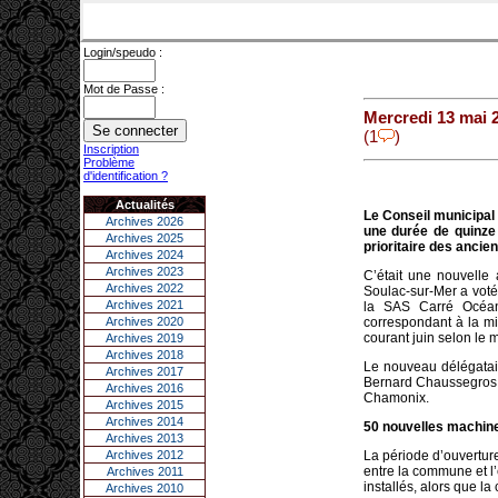
Login/speudo :
Mot de Passe :
Mercredi 13 mai 
(1
)
Inscription
Problème
d'identification ?
Actualités
Le Conseil municipal 
Archives 2026
une durée de quinze 
Archives 2025
prioritaire des ancie
Archives 2024
Archives 2023
C’était une nouvelle 
Archives 2022
Soulac-sur-Mer a voté
Archives 2021
la SAS Carré Océan.
Archives 2020
correspondant à la mi
courant juin selon le m
Archives 2019
Archives 2018
Le nouveau délégatai
Archives 2017
Bernard Chaussegros e
Archives 2016
Chamonix.
Archives 2015
Archives 2014
50 nouvelles machin
Archives 2013
Archives 2012
La période d’ouverture
entre la commune et l
Archives 2011
installés, alors que l
Archives 2010