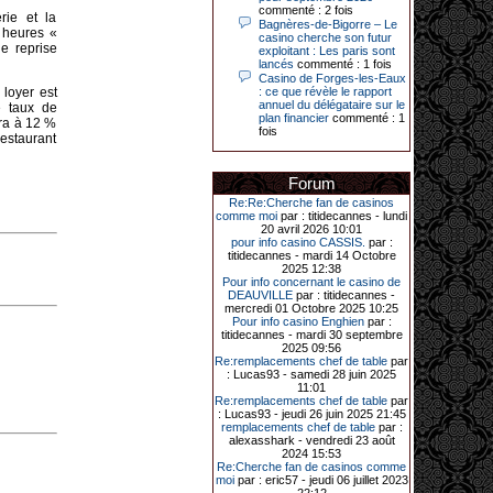
Le plus gros gain gagné depuis plus
commenté : 2 fois
rie et la
de 20 ans dans l’établissement.
Bagnères-de-Bigorre – Le
 heures «
casino cherche son futur
ne reprise
exploitant : Les paris sont
lancés
commenté : 1 fois
Casino de Forges-les-Eaux
31-03-2026|
 loyer est
: ce que révèle le rapport
annuel du délégataire sur le
e taux de
Série de jackpots au casino JOA de
plan financier
commenté : 1
era à 12 %
Gujan-Mestras : ce mois de mars a
fois
restaurant
été fructueux pour quelques
joueurs. D’abord avec 44 207 euros
remportés le dimanche 22 mars sur
une machine à sous pour une mise
Forum
initiale de 5,28 €. Puis quelques
Re:Re:Cherche fan de casinos
jours plus tard, le vendredi 27 mars,
comme moi
par : titidecannes - lundi
un joueur a décroché 12 086 euros
20 avril 2026 10:01
sur une autre machine à sous.
pour info casino CASSIS.
par :
titidecannes - mardi 14 Octobre
Enfin, troisième et dernier jackpot,
2025 12:38
record cette fois-ci, le samedi 28
Pour info concernant le casino de
mars dernier. Quelque 111 322
DEAUVILLE
par : titidecannes -
euros ont été remportés sur la table
mercredi 01 Octobre 2025 10:25
d’Ultimate Texas Hold’em Poker,
Pour info casino Enghien
par :
grâce à une mise de 5 euros sur la
titidecannes - mardi 30 septembre
case bonus et une quinte flush
2025 09:56
royale. Ces gains ont été annoncés
Re:remplacements chef de table
par
dans un communiqué diffusé par le
: Lucas93 - samedi 28 juin 2025
casino ce lundi 30 mars en soirée.
11:01
Re:remplacements chef de table
par
: Lucas93 - jeudi 26 juin 2025 21:45
remplacements chef de table
par :
11-01-2026|
alexasshark - vendredi 23 août
2024 15:53
Dimanche 11 janvier, en soirée, une
Re:Cherche fan de casinos comme
cliente retraitée de 78 ans, habitant
moi
par : eric57 - jeudi 06 juillet 2023
Trémuson, a eu l’énorme surprise