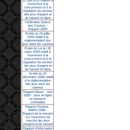
12 mai 2010 relative à
l’ouverture à la
concurrence et à la
régulation du secteur
des jeux d’argent et
de hasard en ligne
Fédération Suisse
des Casinos -
Rapport 2009
Arrêté du 29 juillet
2009 relatif à la
réglementation des
jeux dans les casinos
Projet de Loi du 30
mars 2009 relatif à
l’ouverture à la
concurrence et à la
régulation du secteur
des jeux d’argent et
de hasard en ligne
Arrêté du 24
décembre 2008 relatif
à la réglementation
des jeux dans les
casinos
Rapport Bauer - Juin
2008 - Jeux en ligne
et menaces
criminelles
Rapport Durieux -
MARS 2008 -
Rapport de la mission
sur l’ouverture du
marché des jeux
d’argent et de hasard
Rapport d'information