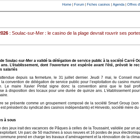
Home
|
Forum
|
Fiches casinos
|
Agenda
|
Offres d
2026
: Soulac-sur-Mer : le casino de la plage devrait rouvrir ses portes
de Soulac-sur-Mer a validé la délégation de service public à la société Carré 
ans. L’établissement, dont l’ouverture est espérée avant l’été, prévoit le re
ns salariés
attendue depuis sa fermeture, le 31 juillet dernier. Jeudi 7 mai, le Conseil mu
 la convention de délégation de service public pour l’exploitation du casino muni
 Le maire Xavier Pintat signe donc la convention ainsi que le bail prof
se à disposition des locaux pour une durée de quinze ans. L’établissement pourr
aire.
re se présente comme un groupement composé de la société Smart Group (son 
st président du syndicat des casinos indépendants) et Hinvesto, société mère du
es à sous
 des jeux irait des vacances de Pâques à celles de la Toussaint, validée par un ac
’exploitant. Un parc de 50 machines à sous neuves et 16 postes de jeux électroniq
a commune prend en charge les travaux d’aménagement et la rénovation de la climat