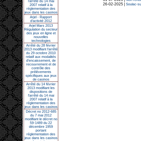
l’arrêté du 14 mai
26-02-2025 |
Soulac-sur
2007 relatif à la
réglementation des
jeux dans les casinos
Arjel - Rapport
d'activité 2012
Arjel Mars 2013
Régulation du secteur
des jeux en ligne et
nouvelles
technologies
Arrêté du 28 février
2013 modifiant l'arrêté
du 29 octobre 2010
relatif aux modalités
d'encaissement, de
recouvrement et de
contrôle des
prélèvements
spécifiques aux jeux
de casinos
Arrêté du 14 février
2013 modifiant les
dispositions de
l'arrêté du 14 mai
2007 relatif à la
réglementation des
jeux dans les casinos
Décret no 2012-685
du 7 mai 2012
modifiant le décret no
59-1489 du 22
décembre 1959
portant
réglementation des
jeux dans les casinos