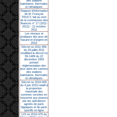
des stations
balnéaires, thermales
et climatiques
Rapport d'information
de M. François
TRUCY, fait au nom
de la commission des
finances n° 17 (2011-
2012) - 12 octobre
2011
Les niveaux et
pratiques des jeux de
hasard et d’argent en
2010
Décret no 2011-906
du 29 juillet 2011
modifiant le décret no
59-1489 du 22
décembre 1959
portant
réglementation des
jeux dans les casinos
des stations
balnéaires, thermales
et climatiques
Décret no 2010-605
du 4 juin 2010 relatif à
la proportion
maximale des
sommes versées en
moyenne aux joueurs
par les opérateurs
agréés de paris
hippiques et de paris
sportifs en ligne
LOI no 2010-476 du