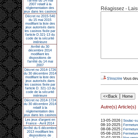
l’arrêté du 14 mai
2007 relatif à la
réglementation des
Réagissez - Lais
jeux dans les casinos
Décret no 2015-540
du 15 mai 2015
modifiant la liste des
jeux autorisés dans
les casinos fixée par
l’article D.321-13 du
code de la sécurité
intérieure
Arrêté du 30
décembre 2014
modifiant les
dispositions de
l’arrêté du 14 mai
2007
Décret no 2014-1726
du 30 décembre 2014
modifiant la liste des
S'inscrire
Vous deve
jeux autorisés dans
les casinos fixée par
l’article D. 321-13 du
code de la sécurité
intérieure
Décret no 2014-1724
du 30 décembre 2014
Autre(s) Article(s)
relatif à la
réglementation des
jeux dans les casinos
Les jeux d’argent en
13-05-2026 |
Soulac-sur
France - Avril 2014
08-10-2025 |
Fermeture
Arrêté du 6 décembre
08-08-2025 |
Fermeture
2013 modifiant les
05-08-2025 |
Fermeture 
dispositions de
31-07-2025 |
Non renou