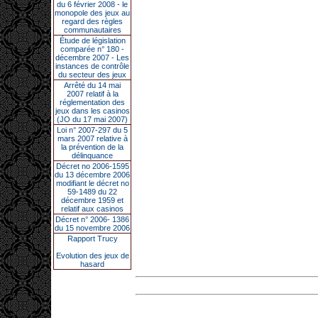
du 6 février 2008 - le
monopole des jeux au
regard des règles
communautaires
Étude de législation
comparée n° 180 -
décembre 2007 - Les
instances de contrôle
du secteur des jeux
Arrêté du 14 mai
2007 relatif à la
réglementation des
jeux dans les casinos
(JO du 17 mai 2007)
Loi n° 2007-297 du 5
mars 2007 relative à
la prévention de la
délinquance
Décret no 2006-1595
du 13 décembre 2006
modifiant le décret no
59-1489 du 22
décembre 1959 et
relatif aux casinos
Décret n° 2006- 1386
du 15 novembre 2006
Rapport Trucy
Evolution des jeux de
hasard