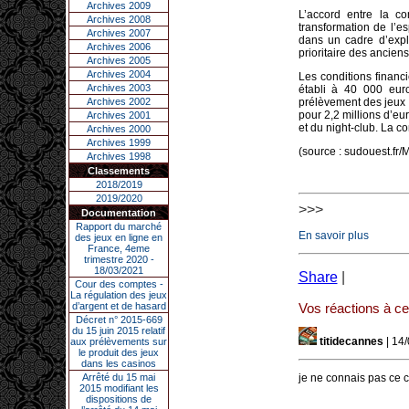
Archives 2009
L’accord entre la c
Archives 2008
transformation de l’
Archives 2007
dans un cadre d’explo
Archives 2006
prioritaire des ancien
Archives 2005
Archives 2004
Les conditions financ
Archives 2003
établi à 40 000 eur
Archives 2002
prélèvement des jeux s
pour 2,2 millions d’eu
Archives 2001
et du night-club. La co
Archives 2000
Archives 1999
(source : sudouest.fr
Archives 1998
Classements
2018/2019
2019/2020
>>>
Documentation
Rapport du marché
En savoir plus
des jeux en ligne en
France, 4eme
trimestre 2020 -
18/03/2021
Share
|
Cour des comptes -
La régulation des jeux
d’argent et de hasard
Vos réactions à cet
Décret n° 2015-669
du 15 juin 2015 relatif
titidecannes
| 14
aux prélèvements sur
le produit des jeux
dans les casinos
Arrêté du 15 mai
je ne connais pas ce c
2015 modifiant les
dispositions de