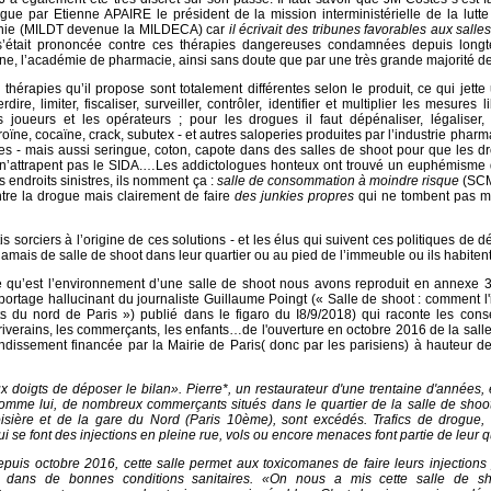
ogue par Etienne APAIRE le président de la mission interministérielle de la lutte
anie (MILDT devenue la MILDECA) car
il écrivait des tribunes favorables aux salle
s’était prononcée contre ces thérapies dangereuses condamnées depuis long
e, l’académie de pharmacie, ainsi sans doute que par une très grande majorité d
es thérapies qu’il propose sont totalement différentes selon le produit, ce qui jette
rdire, limiter, fiscaliser, surveiller, contrôler, identifier et multiplier les mesures l
 joueurs et les opérateurs ; pour les drogues il faut dépénaliser, légaliser, 
oïne, cocaïne, crack, subutex - et autres saloperies produites par l’industrie phar
es - mais aussi seringue, coton, capote dans des salles de shoot pour que les 
n’attrapent pas le SIDA.…Les addictologues honteux ont trouvé un euphémisme q
s endroits sinistres, ils nomment ça :
salle de consommation à moindre risque
(SCM
ntre la drogue mais clairement de faire
des junkies propres
qui ne tombent pas m
s sorciers à l’origine de ces solutions - et les élus qui suivent ces politiques de d
 jamais de salle de shoot dans leur quartier ou au pied de l’immeuble ou ils habitent
e qu’est l’environnement d’une salle de shoot nous avons reproduit en annexe 3
eportage hallucinant du journaliste Guillaume Poingt (« Salle de shoot : comment l'
s du nord de Paris ») publié dans le figaro du I8/9/2018) qui raconte les con
riverains, les commerçants, les enfants…de l'ouverture en octobre 2016 de la sall
dissement financée par la Mairie de Paris( donc par les parisiens) à hauteur d
x doigts de déposer le bilan». Pierre*, un restaurateur d'une trentaine d'années,
omme lui, de nombreux commerçants situés dans le quartier de la salle de shoot
boisière et de la gare du Nord (Paris 10ème), sont excédés. Trafics de drogue,
 se font des injections en pleine rue, vols ou encore menaces font partie de leur q
puis octobre 2016, cette salle permet aux toxicomanes de faire leurs injections
s dans de bonnes conditions sanitaires. «On nous a mis cette salle de s