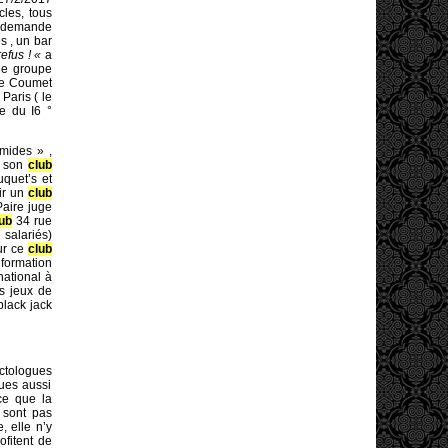
cles, tous
e demande
s , un bar
efus ! «
a
le groupe
ôme Coumet
Paris ( le
e du I6 °
imides » ,
r son
club
quet’s et
ir un
club
aire juge
lub
34 rue
salariés)
ur ce
club
nformation
national à
ns jeux de
black jack
ictologues
vues aussi
ce que la
e sont pas
, elle n’y
ofitent de