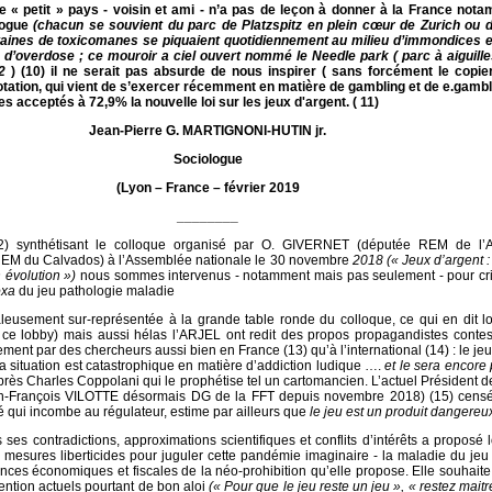
ce « petit » pays - voisin et ami - n’a pas de leçon à donner à la France not
rogue
(chacun se souvient du parc de Platzspitz en plein cœur de Zurich ou 
aines de toxicomanes se piquaient quotidiennement au milieu d’immondices e
d’overdose ; ce mouroir a ciel ouvert nommé le Needle park ( parc à aiguilles
92
) (10) il ne serait pas absurde de nous inspirer ( sans forcément le copie
ation, qui vient de s’exercer récemment en matière de gambling et de e.gambli
s acceptés à 72,9% la nouvelle loi sur les jeux d'argent.
( 11)
Jean-Pierre G. MARTIGNONI-HUTIN jr.
Sociologue
(Lyon – France – février 2019
________
12) synthétisant le colloque organisé par O. GIVERNET (députée REM de l’A
M du Calvados) à l’Assemblée nationale le 30 novembre
2018 (« Jeux d’argent :
n évolution »)
nous sommes intervenus - notamment mais pas seulement - pour crit
oxa
du jeu pathologie maladie
leusement sur-représentée à la grande table ronde du colloque, ce qui en dit l
ce lobby) mais aussi hélas l’ARJEL ont redit des propos propagandistes contest
ement par des chercheurs aussi bien en France (13) qu’à l’international (14) : le jeu
a situation est catastrophique en matière d’addiction ludique ….
et le sera encore
près Charles Coppolani qui le prophétise tel un cartomancien. L’actuel Président 
n-François VILOTTE désormais DG de la FFT depuis novembre 2018) (15) censé
ité qui incombe au régulateur, estime par ailleurs que
le jeu est un produit dangereu
 ses contradictions, approximations scientifiques et conflits d’intérêts a proposé 
 mesures liberticides pour juguler cette pandémie imaginaire - la maladie du jeu
ces économiques et fiscales de la néo-prohibition qu’elle propose. Elle souhaite
ntion actuels pourtant de bon aloi
(« Pour que le jeu reste un jeu », « restez maitr