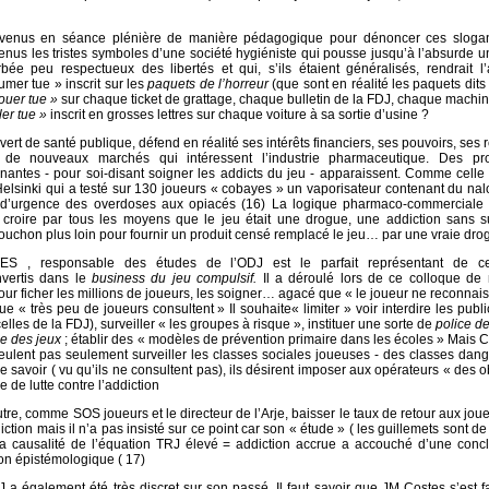
venus en séance plénière de manière pédagogique pour dénoncer ces sloga
venus les tristes symboles d’une société hygiéniste qui pousse jusqu’à l’absurde u
bée peu respectueux des libertés et qui, s’ils étaient généralisés, rendrait l
umer tue » inscrit sur les
paquets de l’horreur
(que sont en réalité les paquets dits
jouer tue »
sur chaque ticket de grattage, chaque bulletin de la FDJ, chaque machin
ler tue »
inscrit en grosses lettres sur chaque voiture à sa sortie d’usine ?
vert de santé publique, défend en réalité ses intérêts financiers, ses pouvoirs, ses 
 de nouveaux marchés qui intéressent l’industrie pharmaceutique. Des pro
nantes - pour soi-disant soigner les addicts du jeu - apparaissent. Comme cell
Helsinki qui a testé sur 130 joueurs « cobayes » un vaporisateur contenant du na
t d’urgence des overdoses aux opiacés (16) La logique pharmaco-commerciale 
t croire par tous les moyens que le jeu était une drogue, une addiction sans s
ouchon plus loin pour fournir un produit censé remplacé le jeu… par une vraie dro
ES , responsable des études de l’ODJ est le parfait représentant de ce
nvertis dans le
business du jeu compulsif.
Il a déroulé lors de ce colloque de 
our ficher les millions de joueurs, les soigner… agacé que « le joueur ne reconnai
ue « très peu de joueurs consultent » Il souhaite« limiter » voir interdire les publi
lles de la FDJ), surveiller « les groupes à risque », instituer une sorte de
police de
ce des jeux
; établir des « modèles de prévention primaire dans les écoles » Mais C
ulent pas seulement surveiller les classes sociales joueuses - des classes dan
 savoir ( vu qu’ils ne consultent pas), ils désirent imposer aux opérateurs « des o
e de lutte contre l’addiction
tre, comme SOS joueurs et le directeur de l’Arje, baisser le taux de retour aux jou
diction mais il n’a pas insisté sur ce point car son « étude » ( les guillemets sont de
la causalité de l’équation TRJ élevé = addiction accrue a accouché d’une concl
on épistémologique ( 17)
J a également été très discret sur son passé. Il faut savoir que JM Costes s’est fa