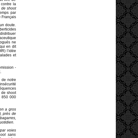
 contre la
s de shoot
temps par
e Français
 un doute.
iberticides
distribuer
maceutique
drogués ne
ui en dit
R) l’idée
alades et
émission -
.
 de notre
insécurité
séquences
e de shoot
e 850 000
 en a gros
, près de
 bagarres,
uotidien.
 par voies
hoot sans