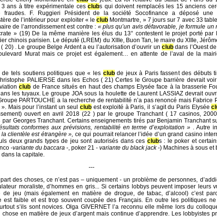
r 3 ans à titre expérimentale ces
club
s qui doivent remplacés les 15 anciens cer
e fraudes. F. Ruggieri Président de la société Socofinance a déposé un
tère de l’intérieur pour exploiter « le
club
Montmartre, » 7 jours sur 7 avec 33 table
aire de l’arrondissement est contre :
« plus qu’un avis défavorable, je formule un r
rate » (19) De la même manière les élus du 13° contestent le projet porté par 
ier chinois parisien. Le député (LREM) du XIIIe, Buon Tan, le maire du XIIIe, Jér
t ( 20) . Le groupe Belge Ardent a eu l’autorisation d’ouvrir un
club
dans l’Ouest de 
boulevard Murat mais ce projet est également… en attente de l’aval de la mairi
de tels soutiens politiques que « les
club
de jeux à Paris fassent des débuts t
hristophe PALIERSE dans les Echos ( 21) Certes le Groupe barrière devrait voi
Aviation
club
de France situés en haut des champs Elysée face à la brasserie Fou
 dans les tuyaux. Le groupe JOA sous la houlette de Laurent LASSIAZ devrait ouvr
Groupe PARTOUCHE a la recherche de rentabilité n’a pas renoncé mais Fabrice P
». Mais pour l’instant un seul
club
est exploité à Paris, il s’agit du Paris Elysée
c
sement) ouvert en avril 2018 (22 ) par le groupe Tranchant ( 17 casinos, 2000 
 par Georges Tranchant. Certains enseignements tirés par Benjamin Tranchant s
ésultats conformes aux prévisions, rentabilité en terme d’exploitation »
. Autre i
la clientèle est étrangère »,
ce qui pourrait relancer l’idée d’un grand casino inter
euls deux grands types de jeu sont autorisés dans ces
club
s : le poker et certai
nco -
variante du baccara
-, poker 21 -
variante du black jack
-) Machines à sous et 
 dans la capitale.
---
e la part des choses, ce n’est pas – uniquement - un problème de personnes, d’add
ulateur moraliste, d’hommes en gris... Si certains lobbys peuvent imposer leurs 
e de jeu (mais également en matière de drogue, de tabac, d’alcool) c’est par
 est faible et est trop souvent coupée des Français. En outre les politiques n
 surtout s’ils sont novices. Olga GIVERNET l’a reconnu elle même lors du colloque
 chose en matière de jeux d’argent mais continue d’apprendre. Les lobbyistes pr