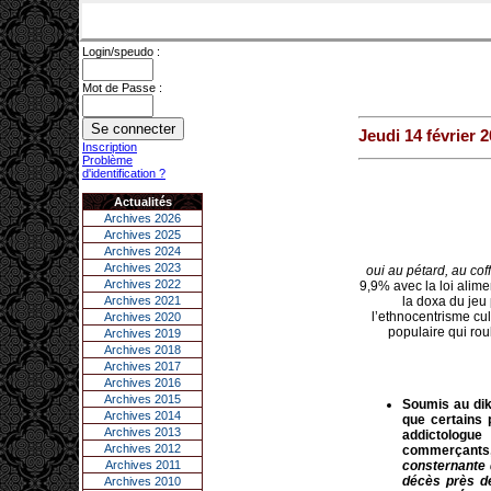
Login/speudo :
Mot de Passe :
Jeudi 14 février 
Inscription
Problème
d'identification ?
Actualités
Archives 2026
Archives 2025
Archives 2024
Archives 2023
oui au pétard, au cof
Archives 2022
9,9% avec la loi alime
Archives 2021
la doxa du jeu 
l’ethnocentrisme cu
Archives 2020
populaire qui rou
Archives 2019
Archives 2018
Archives 2017
Archives 2016
Archives 2015
Soumis au di
Archives 2014
que certains 
Archives 2013
addictologue
Archives 2012
commerçants,
Archives 2011
consternante 
décès près de
Archives 2010