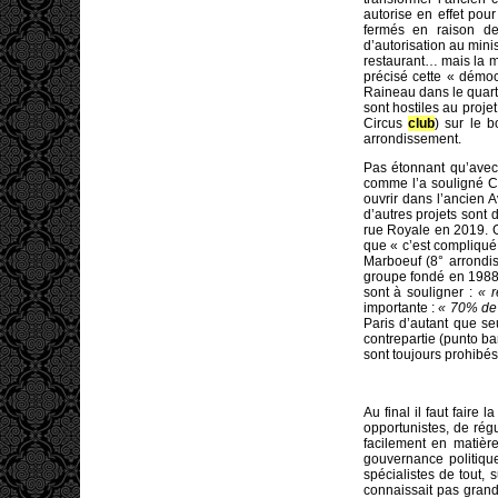
autorise en effet pou
fermés en raison d
d’autorisation au minis
restaurant… mais la m
précisé cette « démoc
Raineau dans le quart
sont hostiles au proje
Circus
club
) sur le 
arrondissement.
Pas étonnant qu’avec 
comme l’a souligné C
ouvrir dans l’ancien 
d’autres projets sont
rue Royale en 2019. 
que « c’est compliqué 
Marboeuf (8° arrondis
groupe fondé en 1988
sont à souligner :
« r
importante :
« 70% de 
Paris d’autant que s
contrepartie (punto ba
sont toujours prohibés
Au final il faut fair
opportunistes, de rég
facilement en matièr
gouvernance politique
spécialistes de tout,
connaissait pas grand