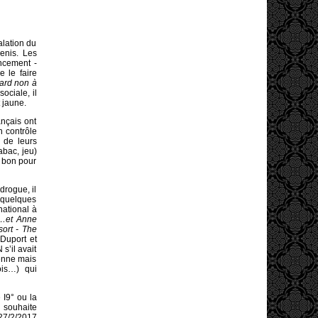
alation du
enis. Les
oncement -
 le faire
tard non à
ociale, il
 jaune.
nçais ont
n contrôle
n de leurs
abac, jeu)
s bon pour
drogue, il
 quelques
rnational à
l …et Anne
sort - The
 Duport et
s’il avait
ienne mais
ois…) qui
 I9° ou la
i souhaite
 27/2/2017