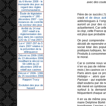
du 6 février 2008 - le
avec des coutea
monopole des jeux au
regard des règles
communautaires
Étude de législation
Fière de ce succès ( !
comparée n° 180 -
crack
et de deux aut
décembre 2007 - Les
addictologues à l’ori
instances de contrôle
auront un jour des co
du secteur des jeux
actuellement. Car cett
Arrêté du 14 mai
la clop
, cette France q
2007 relatif à la
réglementation des
est plus que probable 
jeux dans les casinos
(JO du 17 mai 2007)
On peut comprendre d
Loi n° 2007-297 du 5
décidé
de reprendre e
mars 2007 relative à
social total des popu
la prévention de la
pratiques ludiques, fe
délinquance
Produits à consommer 
Décret no 2006-1595
le moral.
du 13 décembre 2006
modifiant le décret no
Car si comme nous ven
59-1489 du 22
n’en va pas de même e
décembre 1959 et
relatif aux casinos
mois (
les casinos ce 
Paris alors que ce pr
Décret n° 2006- 1386
du 15 novembre 2006
Hidalgo «
: alors que
Rapport Trucy
Parisian - qui exploi
était soutenu par de n
Evolution des jeux de
été mené en symbiose 
hasard
surtout à la demande
fréquentent chaque an
Il en va de même pour
maire Delphine Bürkli 
transformer l’ancien