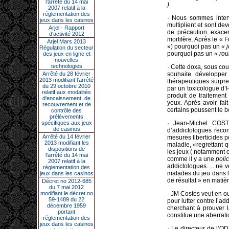
l’arrêté du 14 mai
)
2007 relatif à la
réglementation des
· Nous sommes inter
jeux dans les casinos
multiplient et sont de
Arjel - Rapport
de précaution exacer
d'activité 2012
mortifère. Après le « F
Arjel Mars 2013
») pourquoi pas un
« 
Régulation du secteur
pourquoi pas un
« rou
des jeux en ligne et
nouvelles
technologies
· Cette doxa, sous cou
Arrêté du 28 février
souhaite développer
2013 modifiant l'arrêté
thérapeutiques surpre
du 29 octobre 2010
par un toxicologue d’
relatif aux modalités
produit de traitemen
d'encaissement, de
yeux. Après avoir fai
recouvrement et de
certains poussent le b
contrôle des
prélèvements
spécifiques aux jeux
· Jean-Michel COST
de casinos
d’addictologues reco
Arrêté du 14 février
mesures liberticides p
2013 modifiant les
maladie, «regrettant q
dispositions de
les jeux ( notamment ce
l'arrêté du 14 mai
comme il y a une
poli
2007 relatif à la
addictologues…. ne ve
réglementation des
malades du jeu dans le
jeux dans les casinos
de résultat » en matièr
Décret no 2012-685
du 7 mai 2012
modifiant le décret no
· JM Costes veut en ou
59-1489 du 22
pour lutter contre l’ad
décembre 1959
cherchant à prouver 
portant
constitue une aberrati
réglementation des
jeux dans les casinos
· Le directeur de l’OD