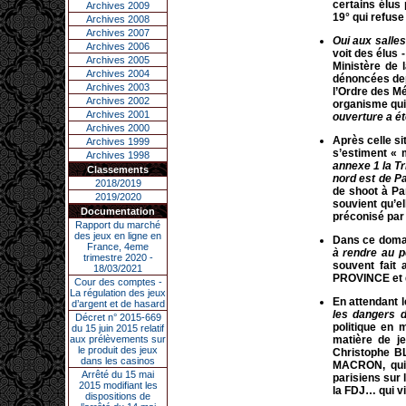
certains élus 
Archives 2009
19° qui refuse
Archives 2008
Archives 2007
Oui aux salle
Archives 2006
voit des élus 
Archives 2005
Ministère de 
Archives 2004
dénoncées dep
Archives 2003
l’Ordre des M
Archives 2002
organisme qu
Archives 2001
ouverture a é
Archives 2000
Après celle si
Archives 1999
s’estiment « 
Archives 1998
annexe 1 la T
Classements
nord est de P
2018/2019
de shoot à Pa
2019/2020
souvient qu’el
Documentation
préconisé par 
Rapport du marché
des jeux en ligne en
Dans ce doma
France, 4eme
à rendre au p
trimestre 2020 -
souvent fait
18/03/2021
PROVINCE et d
Cour des comptes -
La régulation des jeux
En attendant 
d’argent et de hasard
les dangers d
Décret n° 2015-669
politique en 
du 15 juin 2015 relatif
aux prélèvements sur
matière de j
le produit des jeux
Christophe B
dans les casinos
MACRON, qui m
Arrêté du 15 mai
parisiens sur 
2015 modifiant les
la FDJ… qui vi
dispositions de