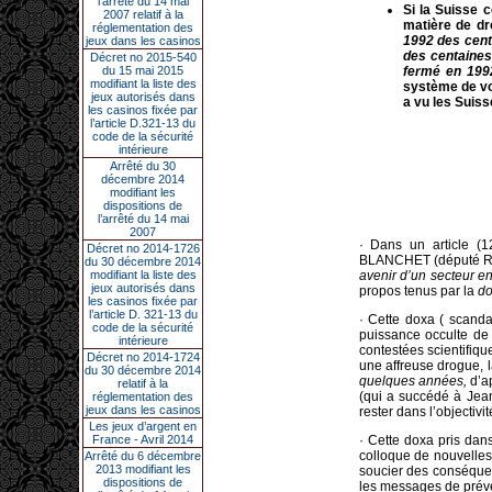
l’arrêté du 14 mai
Si la Suisse 
2007 relatif à la
matière de d
réglementation des
1992 des cent
jeux dans les casinos
des centaines 
Décret no 2015-540
du 15 mai 2015
fermé en 19
modifiant la liste des
système de vot
jeux autorisés dans
a vu les
Suisse
les casinos fixée par
l’article D.321-13 du
code de la sécurité
intérieure
Arrêté du 30
décembre 2014
modifiant les
dispositions de
l’arrêté du 14 mai
2007
· Dans un article (
Décret no 2014-1726
BLANCHET (député RE
du 30 décembre 2014
modifiant la liste des
avenir d’un secteur e
jeux autorisés dans
propos tenus par la
d
les casinos fixée par
l’article D. 321-13 du
· Cette doxa ( scanda
code de la sécurité
puissance occulte de 
intérieure
contestées scientifiqu
Décret no 2014-1724
une affreuse drogue, l
du 30 décembre 2014
quelques années,
d’a
relatif à la
(qui a succédé à Jea
réglementation des
jeux dans les casinos
rester dans l’objectiv
Les jeux d’argent en
France - Avril 2014
· Cette doxa pris dans
colloque de nouvelles
Arrêté du 6 décembre
2013 modifiant les
soucier des conséquen
dispositions de
les messages de préve