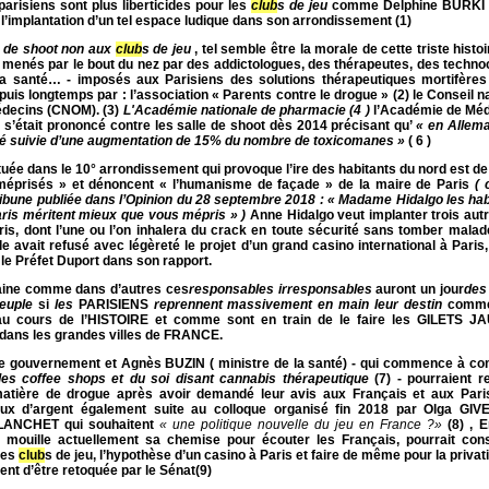
parisiens sont plus liberticides pour les
club
s de jeu
comme Delphine BURKI 
 l’implantation d’un tel espace ludique dans son arrondissement (1)
s de shoot
non aux
club
s de jeu
, tel semble être la morale de cette triste histoi
- menés par le bout du nez par des addictologues, des thérapeutes, des techno
la santé… - imposés aux Parisiens des solutions thérapeutiques mortifères
uis longtemps par :
l’association « Parents contre le drogue » (2)
le Conseil n
édecins (CNOM). (3)
L'Académie nationale de pharmacie (4 )
l’Académie de Méd
i
s’était prononcé contre les salle de shoot dès 2014 précisant qu’
« en Allema
té suivie d’une augmentation de 15% du nombre de toxicomanes »
( 6 )
tuée dans le 10° arrondissement qui provoque l’ire des habitants du nord est de
méprisés » et dénoncent « l’humanisme de façade » de la maire de Paris
( 
ribune publiée dans l’Opinion du 28 septembre 2018 : « Madame Hidalgo les hab
aris méritent mieux que vous mépris » )
Anne Hidalgo veut implanter trois autr
ris, dont l’une ou l’on inhalera du crack en toute sécurité sans tomber malad
le avait refusé avec légèreté le projet d’un grand casino international à Paris
le Préfet Duport dans son rapport.
ine comme dans d’autres ces
responsables irresponsables
auront un jour
des
euple
si
les
PARISIENS
reprennent massivement en main leur destin
comme 
 au cours de l’HISTOIRE et comme sont en train de le faire les GILETS 
ans les grandes villes de FRANCE.
le gouvernement et Agnès BUZIN ( ministre de la santé) - qui commence à c
es coffee shops et du soi disant cannabis thérapeutique
(7) - pourraient r
matière de drogue après avoir demandé leur avis aux Français et aux Pari
eux d’argent également suite au colloque organisé fin 2018 par Olga GI
LANCHET qui souhaitent
« une politique nouvelle du jeu en France ?»
(8)
, 
ouille actuellement sa chemise pour écouter les Français, pourrait cons
les
club
s de jeu, l’hypothèse d’un casino à Paris et faire de même pour la privat
ent d’être retoquée par le Sénat(9)