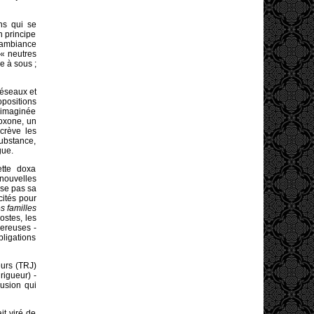
ns qui se
n principe
’ambiance
 « neutres
e à sous ;
réseaux et
positions
e imaginée
loxone, un
crève les
ubstance,
gue.
tte doxa
nouvelles
sse pas sa
cités pour
s familles
ostes, les
gereuses -
bligations
eurs (TRJ)
 rigueur) -
usion qui
it viré de