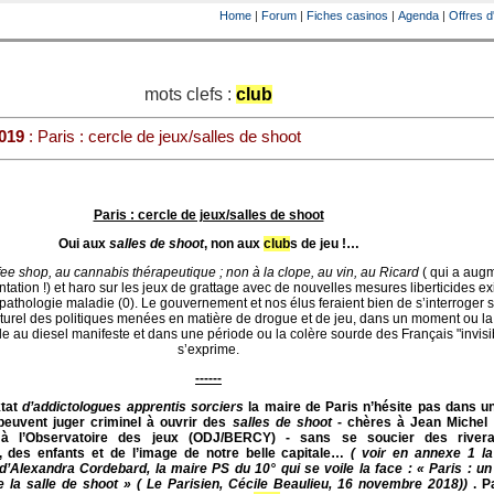
Home
|
Forum
|
Fiches casinos
|
Agenda
|
Offres d
mots clefs :
club
2019
: Paris : cercle de jeux/salles de shoot
Paris : cercle de jeux/salles de shoot
Oui aux
salles de shoot
, non aux
club
s de jeu !…
fee shop, au cannabis thérapeutique ; non à la clope, au vin, au Ricard
( qui a aug
ntation !) et haro sur les jeux de grattage avec de nouvelles mesures liberticides e
pathologie maladie (0). Le gouvernement et nos élus feraient bien de s’interroger 
lturel des politiques menées en matière de drogue et de jeu, dans un moment ou l
le au diesel manifeste et dans une période ou la colère sourde des Français "invisi
s’exprime.
------
ktat
d’addictologues apprentis sorciers
la maire de Paris n’hésite pas dans u
peuvent juger criminel à ouvrir des
salles de shoot
- chères à Jean Michel
 à l’Observatoire des jeux (ODJ/BERCY) - sans se soucier des rivera
 des enfants et de l’image de notre belle capitale…
( voir en annexe 1
l
d’Alexandra Cordebard, la maire PS du 10° qui se voile la face : « Paris : u
 la salle de shoot » ( Le Parisien, Cécile Beaulieu, 16 novembre 2018))
. P