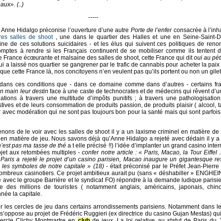
ux». (..)
-----
) Anne Hidalgo préconise l’ouverture d’une autre
Porte de l’enfer
consacrée à l’inh
res salles de shoot
, une dans le quartier des Halles et une en Seine-Saint-D
gine de ces solutions suicidaires - et les élus qui suivent ces politiques de ren
mptes à rendre si les Français continuent de se mobiliser comme ils tentent de
e France écœurante et malsaine des salles de shoot, cette France qui dit
oui au pé
ui a laissé nos quartier se gangrener par le trafic de cannabis pour acheter la paix s
que cette France là, nos concitoyens n’en veulent pas qu’ils portent ou non un gilet
ans ces conditions que - dans ce domaine comme dans d’autres - certains fra
n main leur destin
face à une caste de technocrates et de médecins qui rêvent d’u
lations à travers une multitude d’impôts punitifs ; à travers une pathologisatio
stives et de leurs consommation de produits passion, de produits plaisir ( alcool, t
avec modération qui ne sont pas toujours bon pour la santé mais qui sont parfoi
ons de le voir avec les salles de shoot il y a un laxisme criminel en matière de 
n matière de jeu. Nous savons déjà qu’Anne Hidalgo a rejeté avec dédain il y a
n’est pas ma tasse de thé
a t elle précisé !!) l’idée d’implanter un grand casino inte
ojet aux retombées multiples -
confer notre article :
« Paris, Macao, la Tour Eiffe
 Paris a rejeté le projet d’un casino parisien, Macao inaugure un gigantesque re
te les symboles de notre capitale »
(18)
- était préconisé par le Préfet Jean-Pierre
ombreux casinotiers. Ce projet ambitieux aurait pu (sans « déshabiller » ENGHEIN 
avec le groupe Barrière et le syndicat FO) répondre à la demande ludique paris
 des millions de touristes ( notamment anglais, américains, japonais, chin
née la capitale.
 les cercles de jeu dans certains arrondissements parisiens. Notamment dans le
s’oppose au projet de Frédéric Ruggieri (ex directrice du casino Gujan Mestas) qu
 cercle Clichy Montmartre en
club
de jeux. La loi relative au statut de Paris du