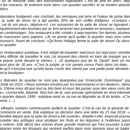
t on se retrouve avec des toxicomanes ingérables. C'est de pire en pire», dépl
 les riverains. Ils estiment vivre dans «un quartier sacrifié» et se sentent aban
blics.
aurateur fustigeant «les crachats, les seringues par terre et l'odeur de pisse dan
 la salle de shoot lui a fait perdre 30% de son chiffre d'affaires. «Certains 
 car ils ont peur», déplore-t-il. Les nuisances de la salle de shoot se rajoutent 
égulièrement des touristes qui se font arracher leur portable en terrasse», expliqu
s cambriolages. Son restaurant a été «visité» à sept reprises l'an dernier, plusieur
ts marocains sans papiers. «Je ne pense qu'à quitter le quartier mais mon com
oursuit-il. Avant de conclure: «Qu'Anne Hidalgo ferme la salle de shoot! Ou alors 
n quartier
n restaurateur asiatique, il est obligé de travailler sept jours sur sept pour «joindr
 très difficile de travailler le soir, j'ai souvent des clients en train de manger qui 
e piquer juste devant la vitrine». (…)À quelques pas de là, Sarah* tient un m
uis plus de 30 ans. «C'est la jungle, je n'ai jamais connu Paris dans cet état», 
nte qu'il n'est pas rare qu'elle fasse «sortir des clients par une petite porte dérobée
ant la boutique».
s libérales du quartier ne sont pas épargnées par l'insécurité. Dominique* psy
tivité en 2010. «Nous sommes envahis par les toxicomanes et les dealers», démar
du 10ème nous dit que tout va très bien et nous fait passer pour des vieux cons de
e», conclut-elle, fataliste. Non loin de là, une avocate spécialisée en droit internati
le quartier depuis 1996 - explique avoir vu sa rue se dégrader au fil du temps. «C'
herie. (…)
ffrayés, certains commerçants quittent le quartier. C'est le cas de la gérante de l
commerce en vente. Elle explique sa décision dans une lettre du 15 mai 2018. «
entèle depuis que la salle de shoot a été ouverte», détaille-t-elle. Avant de poursui
installer des grillages pour protéger les fruits et les légumes à l'extérieur par
 volent». Elle décrit des scènes d'une grande violence qui l'ont poussée à parti
garres entre les drogués qui rentrent parfois dans mon épicerie pour se battr