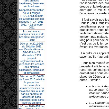
des stations
l’observatoire des dr
balnéaires, thermales
et climatiques
drogue et la toxicom
alors que la MILDT 
Rapport d'information
de M. François
l’académie de médecin
TRUCY, fait au nom
de la commission des
· Il faut savoir que l
finances n° 17 (2011-
Pour le jeu il faut inte
2012) - 12 octobre
pénalisantes pour les
2011
gratuitement dope, hér
Les niveaux et
facilement détournabl
pratiques des jeux de
tombent pas malade, 
hasard et d’argent en
2010
long pour parler de ce
n’est pas de lutter co
Décret no 2011-906
du 29 juillet 2011
évitent les overdoses.
modifiant le décret no
59-1489 du 22
· En outre ces apprenti
décembre 1959
savent qu’ils n’auront
portant
réglementation des
· Pour bien montré c
jeux dans les casinos
précèdent article le r
des stations
ruine les commerçant
balnéaires, thermales
et climatiques
dramatiques pour les 
Décret no 2010-605
située du 10ème arron
du 4 juin 2010 relatif à
euros. Extraits :
la proportion
maximale des
«Je suis à deu
sommes versées en
sur le cœur. C
moyenne aux joueurs
l'hôpital Lari
par les opérateurs
toxicomanes qui
agréés de paris
hippiques et de paris
sportifs en ligne
(…) Ouverte de
intraveineuse
LOI no 2010-476 du