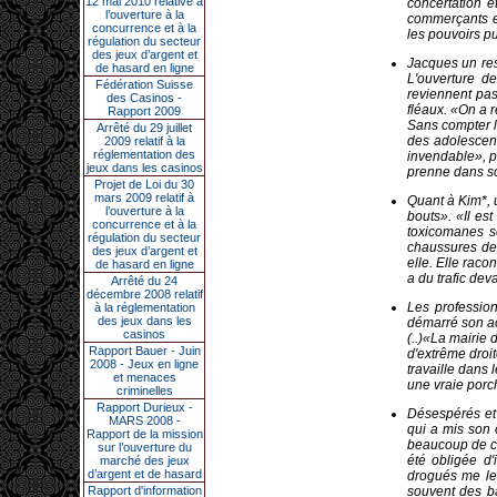
12 mai 2010 relative à
concertation e
l’ouverture à la
commerçants et
concurrence et à la
les pouvoirs pu
régulation du secteur
des jeux d’argent et
Jacques un rest
de hasard en ligne
L'ouverture de
Fédération Suisse
reviennent pas
des Casinos -
fléaux. «On a r
Rapport 2009
Sans compter le
Arrêté du 29 juillet
des adolescen
2009 relatif à la
réglementation des
invendable», p
jeux dans les casinos
prenne dans so
Projet de Loi du 30
mars 2009 relatif à
Quant à Kim*, u
l’ouverture à la
bouts». «Il est
concurrence et à la
toxicomanes s
régulation du secteur
chaussures dep
des jeux d’argent et
elle. Elle raco
de hasard en ligne
a du trafic dev
Arrêté du 24
décembre 2008 relatif
Les profession
à la réglementation
des jeux dans les
démarré son ac
casinos
(..)«La mairie 
Rapport Bauer - Juin
d'extrême droit
2008 - Jeux en ligne
travaille dans 
et menaces
une vraie porc
criminelles
Rapport Durieux -
Désespérés et e
MARS 2008 -
qui a mis son 
Rapport de la mission
beaucoup de cli
sur l’ouverture du
été obligée d'
marché des jeux
d’argent et de hasard
drogués me les
Rapport d'information
souvent des ba