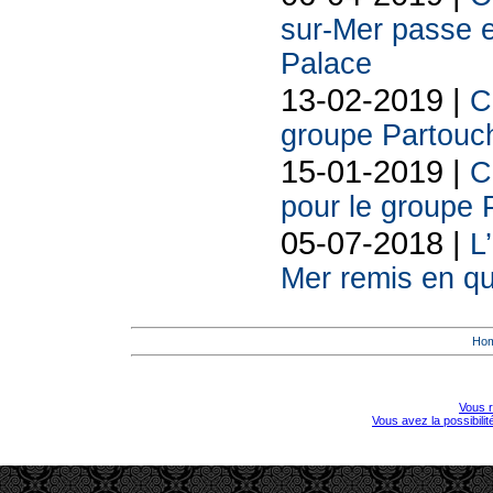
sur-Mer passe e
Palace
13-02-2019 |
C
groupe Partouch
15-01-2019 |
C
pour le groupe 
05-07-2018 |
L
Mer remis en qu
Ho
Vous r
Vous avez la possibili