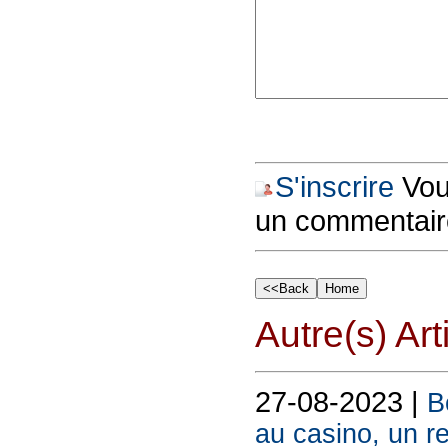
S'inscrire
Vous
un commentair
Autre(s) Art
27-08-2023 |
B
au casino, un r