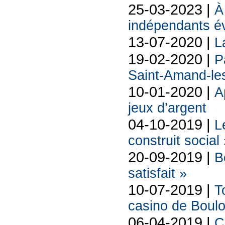
25-03-2023 |
À
indépendants év
13-07-2020 |
L
19-02-2020 |
P
Saint-Amand-le
10-01-2020 |
A
jeux d’argent
04-10-2019 |
L
construit social
20-09-2019 |
B
satisfait »
10-07-2019 |
T
casino de Boulo
06-04-2019 |
C