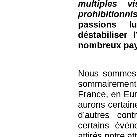
multiples v
prohibitionnis
passions 
déstabiliser
nombreux pa
Nous sommes l
sommairement 
France, en Eur
aurons certain
d’autres cont
certains évèn
attirés notre at