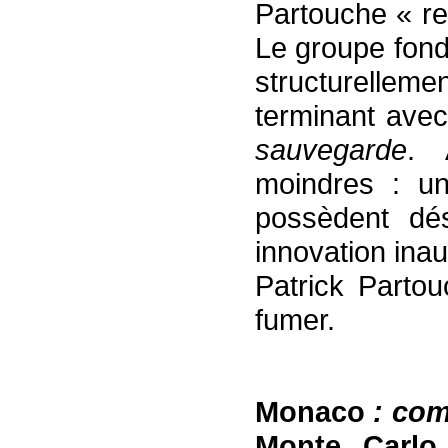
Partouche « re
Le groupe fond
structurelle
terminant ave
sauvegarde
. 
moindres : u
possèdent dé
innovation inau
Patrick Partou
fumer.
Monaco
: co
Monte Carlo