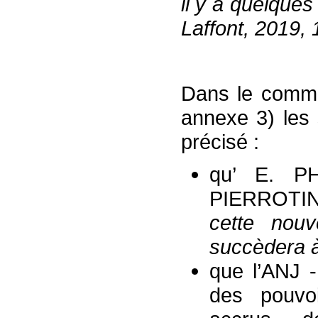
il y a quelque
Laffont, 2019,
Dans le commu
annexe 3) les 
précisé :
qu’ E. P
PIERROTIN
cette nouve
succèdera 
que l’ANJ 
des pouvo