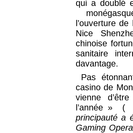
qui a doublé 
monégasque
l’ouverture de
Nice Shenzhe
chinoise fortu
sanitaire int
davantage.
Pas étonnant
casino de Mon
vienne d’êtr
l’année » (
principauté a 
Gaming Operat