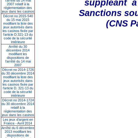
suppléant à
l’arrêté du 14 mai
2007 relatif à la
réglementation des
Sanctions so
jeux dans les casinos
Décret no 2015-540
du 15 mai 2015
(CNS Pa
modifiant la liste des
jeux autorisés dans
les casinos fixée par
l’article D.321-13 du
code de la sécurité
intérieure
Arrêté du 30
décembre 2014
modifiant les
dispositions de
l’arrêté du 14 mai
2007
Décret no 2014-1726
du 30 décembre 2014
modifiant la liste des
jeux autorisés dans
les casinos fixée par
l’article D. 321-13 du
code de la sécurité
intérieure
Décret no 2014-1724
du 30 décembre 2014
relatif à la
réglementation des
jeux dans les casinos
Les jeux d’argent en
France - Avril 2014
Arrêté du 6 décembre
2013 modifiant les
dispositions de