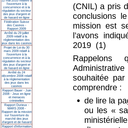
12 mai 2010 relative à
(CNIL) a pris 
l’ouverture à la
concurrence et à la
régulation du secteur
conclusions l
des jeux d’argent et
de hasard en ligne
Fédération Suisse
mission est s
des Casinos -
Rapport 2009
l’avons indiq
Arrêté du 29 juillet
2009 relatif à la
réglementation des
2019 (1)
jeux dans les casinos
Projet de Loi du 30
mars 2009 relatif à
l’ouverture à la
Rappelons q
concurrence et à la
régulation du secteur
des jeux d’argent et
Administrative
de hasard en ligne
Arrêté du 24
souhaitée par 
décembre 2008 relatif
à la réglementation
des jeux dans les
comprendre :
casinos
Rapport Bauer - Juin
2008 - Jeux en ligne
et menaces
de lire la p
criminelles
Rapport Durieux -
ou les « s
MARS 2008 -
Rapport de la mission
sur l’ouverture du
ministériell
marché des jeux
d’argent et de hasard
Rapport d'information