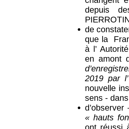
depuis d
PIERROTIN a
de constate
que la Fra
à l’ Autori
en amont d
d’enregistr
2019 par l
nouvelle ins
sens - dans
d’observer
« hauts fon
ont réussi 