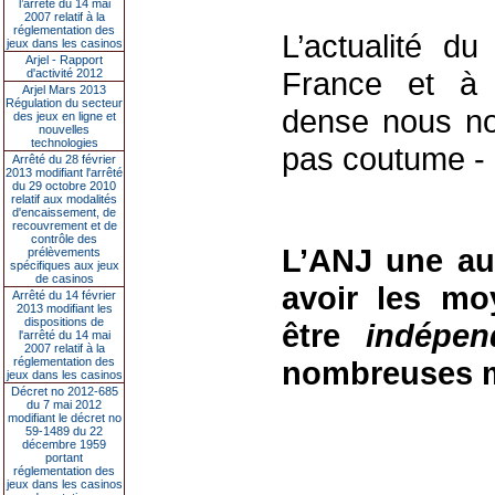
l’arrêté du 14 mai
2007 relatif à la
réglementation des
L’actualité d
jeux dans les casinos
Arjel - Rapport
France et à l’
d'activité 2012
Arjel Mars 2013
Régulation du secteur
dense nous no
des jeux en ligne et
nouvelles
technologies
pas coutume -
Arrêté du 28 février
2013 modifiant l'arrêté
du 29 octobre 2010
relatif aux modalités
d'encaissement, de
recouvrement et de
contrôle des
L’ANJ une au
prélèvements
spécifiques aux jeux
de casinos
avoir les m
Arrêté du 14 février
2013 modifiant les
dispositions de
être
indépe
l'arrêté du 14 mai
2007 relatif à la
réglementation des
nombreuses 
jeux dans les casinos
Décret no 2012-685
du 7 mai 2012
modifiant le décret no
59-1489 du 22
décembre 1959
portant
réglementation des
jeux dans les casinos