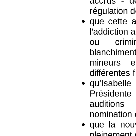
accrus - d
régulation 
que cette a
l’addiction 
ou crimi
blanchimen
mineurs e
différentes f
qu’Isabell
Président
auditions 
nomination 
que la nouv
pleinement 