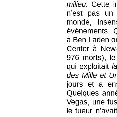
milieu.
Cette i
n’est pas un 
monde, insen
événements. Qu
à Ben Laden on
Center à New-
976 morts), l
qui exploitait
l
des Mille et U
jours et a en
Quelques anné
Vegas, une fus
le tueur n’ava