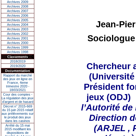
Archives 2009
Archives 2008
Archives 2007
Archives 2006
Archives 2005
Jean-Pie
Archives 2004
Archives 2003
Archives 2002
Sociologue
Archives 2001
Archives 2000
Archives 1999
Archives 1998
Classements
2018/2019
Chercheur 
2019/2020
Documentation
(Universit
Rapport du marché
des jeux en ligne en
France, 4eme
Président fo
trimestre 2020 -
18/03/2021
jeux (ODJ)
Cour des comptes -
La régulation des jeux
d’argent et de hasard
l’Autorité d
Décret n° 2015-669
du 15 juin 2015 relatif
aux prélèvements sur
Direction 
le produit des jeux
dans les casinos
(ARJEL , 
Arrêté du 15 mai
2015 modifiant les
dispositions de