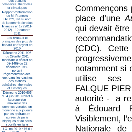
des stations
balnéaires, thermales
Commençons par
et climatiques
Rapport d'information
place d’une
A
de M. François
TRUCY, fait au nom
de la commission des
qui devait êtr
finances n° 17 (2011-
2012) - 12 octobre
2011
recommandat
Les niveaux et
pratiques des jeux de
hasard et d’argent en
(CDC). Cette 
2010
Décret no 2011-906
progressiveme
du 29 juillet 2011
modifiant le décret no
59-1489 du 22
notamment si e
décembre 1959
portant
réglementation des
utilise ses
jeux dans les casinos
des stations
balnéaires, thermales
FALQUE PIERRO
et climatiques
Décret no 2010-605
autorité - a 
du 4 juin 2010 relatif à
la proportion
maximale des
à Édouard P
sommes versées en
moyenne aux joueurs
par les opérateurs
Visiblement, l
agréés de paris
hippiques et de paris
sportifs en ligne
Nationale de 
LOI no 2010-476 du