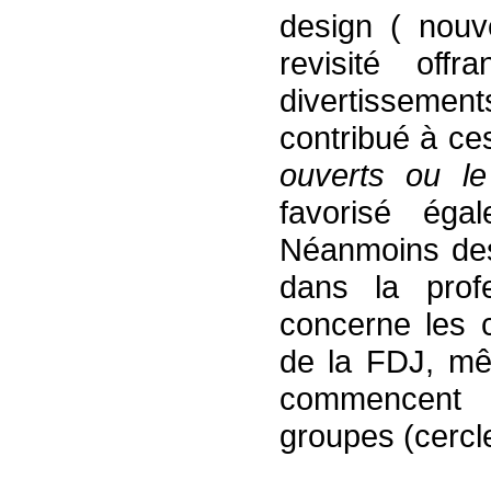
design ( nouv
revisité o
divertisseme
contribué à c
ouverts ou le
favorisé égal
Néanmoins des 
dans la pro
concerne les c
de la FDJ, mê
commencent à
groupes (cercl