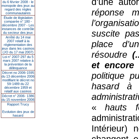
d’une auto
du 6 février 2008 - le
monopole des jeux au
réponse mi
regard des règles
communautaires
Étude de législation
l’organisat
comparée n° 180 -
décembre 2007 - Les
instances de contrôle
suscite pas
du secteur des jeux
Arrêté du 14 mai
place d’u
2007 relatif à la
réglementation des
jeux dans les casinos
résoudre
(
(JO du 17 mai 2007)
Loi n° 2007-297 du 5
mars 2007 relative à
et encore
la prévention de la
délinquance
politique p
Décret no 2006-1595
du 13 décembre 2006
modifiant le décret no
hasard à 
59-1489 du 22
décembre 1959 et
relatif aux casinos
administra
Décret n° 2006- 1386
du 15 novembre 2006
«
hauts f
Rapport Trucy
Evolution des jeux de
administr
hasard
Intérieur)
changent e