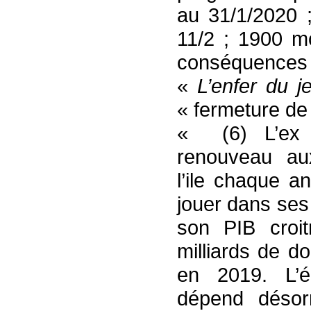
au 31/1/2020
11/2 ; 1900 m
conséquences
«
L’enfer du j
« fermeture de
« (6) L’ex 
renouveau aux 
l’ile chaque a
jouer dans se
son PIB croi
milliards de d
en 2019. L’
dépend déso