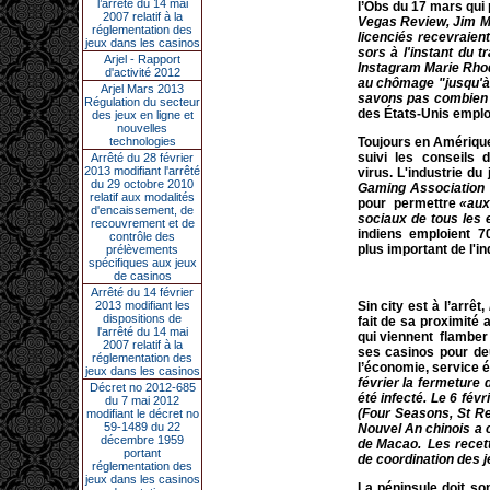
l’arrêté du 14 mai
l’Obs du 17 mars qui 
2007 relatif à la
Vegas Review, Jim M
réglementation des
licenciés recevraien
jeux dans les casinos
sors à l'instant du t
Arjel - Rapport
Instagram Marie Rhod
d'activité 2012
au chômage "jusqu'à 
Arjel Mars 2013
savons pas combien d
Régulation du secteur
des États-Unis emploi
des jeux en ligne et
nouvelles
technologies
Toujours en Amérique
suivi les conseils 
Arrêté du 28 février
2013 modifiant l'arrêté
virus. L'industrie d
du 29 octobre 2010
Gaming Associatio
relatif aux modalités
pour permettre
«aux
d'encaissement, de
sociaux de tous les
recouvrement et de
indiens emploient 70
contrôle des
plus important de l'in
prélèvements
spécifiques aux jeux
de casinos
Arrêté du 14 février
2013 modifiant les
Sin city est à l’arrêt,
dispositions de
fait de sa proximité
l'arrêté du 14 mai
qui viennent flamber 
2007 relatif à la
ses casinos pour d
réglementation des
l’économie, service
jeux dans les casinos
février la fermeture
Décret no 2012-685
été infecté.
Le 6 févr
du 7 mai 2012
(Four Seasons, St R
modifiant le décret no
59-1489 du 22
Nouvel An chinois a 
décembre 1959
de Macao.
Les recet
portant
de coordination des 
réglementation des
jeux dans les casinos
La péninsule doit so