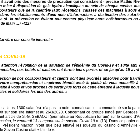
u il avait pris des mesures de précaution qui consistaient
-
précise Mathis Riv
la mise à disposition de gels hydro alcooliques au sein de chaque casino aus
aborateurs que de la clientèle (aux réceptions, caisses des machines à sous e
ge dans les établissements d’une note d’informations à destination des salarié
e ;à la prévention en évitant tout contact physique entre collaborateurs ou
e de main …) »(12)
rrière sur son site internet =
S COVID-19
 attention l'évolution de la situation de l'épidémie du Covid-19 et suite aux 
tales, nos hôtels et casinos ont fermé leurs portes et ce jusqu'au 15 avril
tection de nos collaborateurs et clients sont des priorités absolues pour Barr
otre compréhension et espérons bientôt avoir le plaisir de vous accueillir à
uhaite à vous et vos proches de sortir plus forts de cette épreuve à laquelle n
ntés et solidaires les uns des autres. »
5 casinos, 1300 salariés) n’a pas - à notre connaissance - communiqué sur la pa
rait sur son site internet au 26/3/2020. Concernant ce groupe fondé par Georges
nt article de S.-G. SEBAOUI (journaliste au Républicain lorrain) sur le casino d’A
casino, le vendredi 13 l’emporte sur le spectre Covid-19 »
(13) Dans ce papier o
 Président Macron n’ont que peu effrayé les joueurs du casino d’Amnéville 
e Seven Casino était « blindé ».