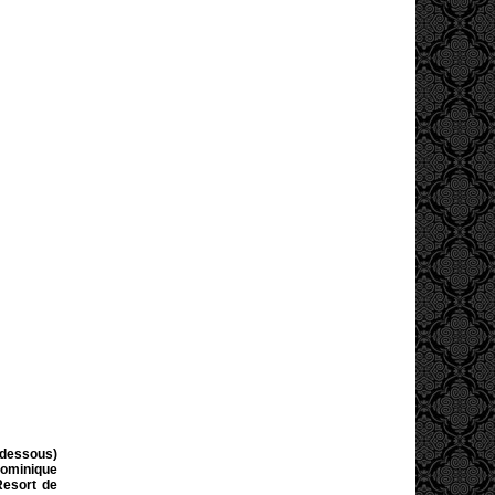
-dessous)
Dominique
Resort de