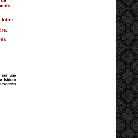
 de
ments
lutter
dre
.
rès
t sur une
r Isidore
personnes