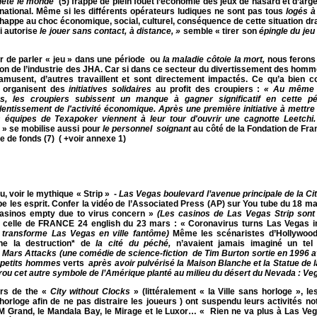
iète le monde
(5) frappe de plein fouet l’économie des jeux de hasard et d’arg
rnational. Même si les différents opérateurs ludiques ne sont pas tous
logés 
chappe au choc économique, social, culturel, conséquence de cette situation dr
ui autorise
le jouer sans contact, à distance, »
semble « tirer son
épingle du je
ger de parler « jeu » dans une période ou
la maladie côtoie la mort,
nous ferons
izon de l’industrie des JHA. Car si dans ce secteur du divertissement des homm
amusent, d’autres travaillent et sont directement impactés. Ce qu’a bien 
 organisent des
initiatives solidaires
au profit des croupiers :
«
Au même t
ns, les croupiers subissent un manque à gagner significatif en cette p
lentissement de l'activité économique. Après une première initiative à mettre 
s équipes de Texapoker viennent à leur tour d'ouvrir une cagnotte Leetchi.
» se mobilise aussi pour
le personnel soignant
au côté de la Fondation de Fra
e de fonds (7)
( +voir annexe 1)
, voir le mythique « Strip » -
Las Vegas boulevard l’avenue principale de la Ci
pe les esprit. Confer la vidéo de l’Associated Press (AP) sur You tube du 18 m
asinos empty due to virus concern »
(
Les casinos de Las Vegas Strip sont
 celle de
FRANCE 24 english du 23 mars :
«
Coronavirus turns Las Vegas i
 transforme Las Vegas en ville fantôme)
Même les scénaristes d’Hollywood
ne la destruction* de
la cité du péché,
n’avaient jamais imaginé un tel 
Mars Attacks (une comédie de science-fiction de Tim Burton sortie en 1996 
x petits hommes
verts
après avoir pulvérisé la Maison Blanche et la Statue de l
rou cet autre symbole de l’Amérique planté au milieu du désert du Nevada : Ve
urs de the
«
City without Clocks
» (littéralement « la Ville sans horloge », le
 horloge afin de ne pas distraire les joueurs )
ont suspendu leurs activités 
Grand, le Mandala Bay, le Mirage et le Luxor… « Rien ne va plus à Las Vega