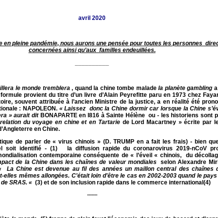
avril 2020
le en pleine pandémie, nous aurons une pensée pour toutes les personnes dir
concernées ainsi qu’aux familles endeuillées.
__________
illera le monde tremblera
, quand la chine tombe malade
la planète gambling
a 
 formule provient du
titre d’un livre d’Alain Peyrefitte paru en 1973 chez Fay
ire, souvent attribuée à l’ancien Ministre de la justice, a en réalité été pro
ationale : NAPOLEON.
« Laissez donc la Chine dormir car lorsque la Chine s’éve
ra » aurait dit
BONAPARTE en I816 à Sainte Hélène ou - les historiens sont p
relation du voyage en chine et en Tartarie
de Lord Macartney » écrite par l
’Angleterre en Chine.
tique de parler de « virus chinois » (D. TRUMP en a fait les frais) - bien que
el soit identifié - (1) la diffusion rapide du
coronarovirus 2019-nCoV
pr
 mondialisation contemporaine conséquente de « l’éveil « chinois, du décolla
mpact de la Chine dans les chaînes de valeur mondiales
selon Alexandre Mirl
«
La Chine est devenue au fil des années un maillon central des chaînes 
-elles mêmes allongées. C'était loin d'être le cas en 2002-2003 quand le pays 
e de SRAS. «
(3) et de son inclusion rapide dans le commerce international(4)
-------