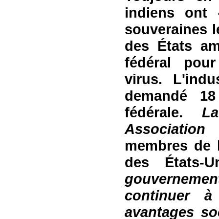
indiens ont «
souveraines le
des États am
fédéral pour
virus. L'ind
demandé 18 
fédérale.
L
Association
membres de l
des États-
gouverneme
continuer à
avantages so