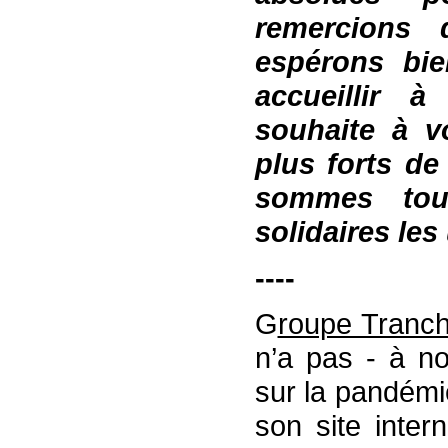
remercions 
espérons bie
accueillir à
souhaite à v
plus forts de
sommes tou
solidaires les
----
G
roupe Tranc
n’a pas - à n
sur la pandémie
son site inter