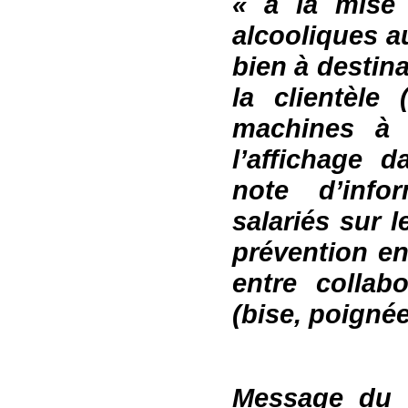
« à la mise 
alcooliques a
bien à destin
la clientèle
machines à 
l’affichage 
note d’info
salariés sur 
prévention en
entre collab
(bise, poigné
Message du g