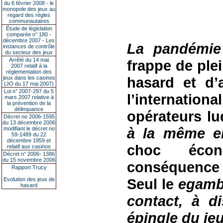
du 6 février 2008 - le
monopole des jeux au
regard des règles
communautaires
Étude de législation
comparée n° 180 -
décembre 2007 - Les
La pandémie
instances de contrôle
du secteur des jeux
Arrêté du 14 mai
frappe de ple
2007 relatif à la
réglementation des
hasard et d’
jeux dans les casinos
(JO du 17 mai 2007)
Loi n° 2007-297 du 5
l’internatio
mars 2007 relative à
la prévention de la
délinquance
opérateurs l
Décret no 2006-1595
du 13 décembre 2006
à la même e
modifiant le décret no
59-1489 du 22
décembre 1959 et
choc écono
relatif aux casinos
Décret n° 2006- 1386
du 15 novembre 2006
conséquence d
Rapport Trucy
Seul le
egamb
Evolution des jeux de
hasard
contact, à d
épingle du je