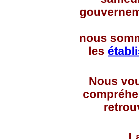
gouverneme
nous somm
les
établ
Nous vou
compréhen
retrou
L