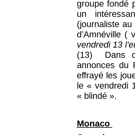
groupe fondé 
un intéressa
(journaliste au
d’Amnéville ( 
vendredi 13 l’
(13) Dans c
annonces du P
effrayé les jo
le « vendredi 
« blindé ».
Monaco