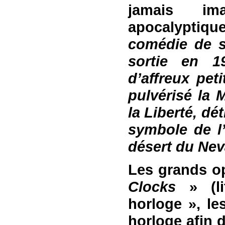
jamais im
apocalyptiqu
comédie de s
sortie en 1
d’affreux pe
pulvérisé la 
la Liberté, dé
symbole de l
désert du Nev
Les grands o
Clocks
» (li
horloge », le
horloge afin d