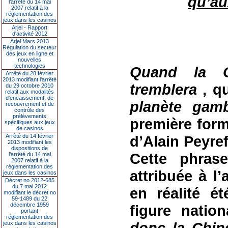
qu’au
l’arrêté du 14 mai
2007 relatif à la
réglementation des
jeux dans les casinos
Arjel - Rapport
d'activité 2012
Arjel Mars 2013
Régulation du secteur
des jeux en ligne et
nouvelles
technologies
Quand la C
Arrêté du 28 février
2013 modifiant l'arrêté
tremblera
, q
du 29 octobre 2010
relatif aux modalités
d'encaissement, de
planète gamb
recouvrement et de
contrôle des
prélèvements
première for
spécifiques aux jeux
de casinos
Arrêté du 14 février
d’Alain Peyre
2013 modifiant les
dispositions de
Cette phrase
l'arrêté du 14 mai
2007 relatif à la
réglementation des
attribuée à l’
jeux dans les casinos
Décret no 2012-685
du 7 mai 2012
en réalité é
modifiant le décret no
59-1489 du 22
décembre 1959
figure nati
portant
réglementation des
donc la Chin
jeux dans les casinos