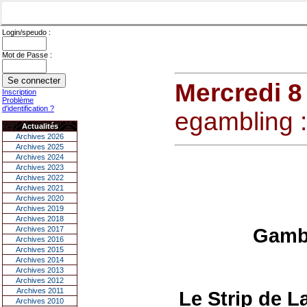
Login/speudo :
Mot de Passe :
Mercredi 8 
Inscription
Problème
d'identification ?
egambling :
Actualités
Archives 2026
Archives 2025
Archives 2024
Archives 2023
Archives 2022
Archives 2021
Archives 2020
Archives 2019
Archives 2018
Gambl
Archives 2017
Archives 2016
Archives 2015
Archives 2014
Archives 2013
Archives 2012
Archives 2011
Le Strip de L
Archives 2010