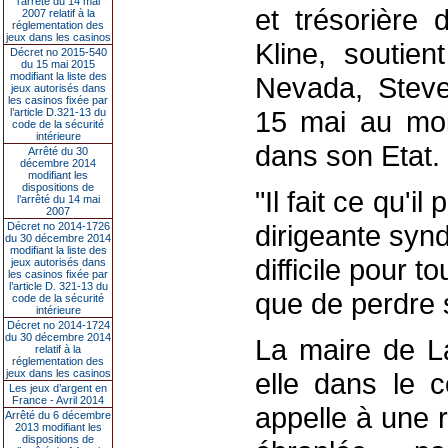
l’arrêté du 14 mai
et trésorière 
2007 relatif à la
réglementation des
jeux dans les casinos
Kline, soutie
Décret no 2015-540
du 15 mai 2015
modifiant la liste des
Nevada, Steve
jeux autorisés dans
les casinos fixée par
15 mai au moi
l’article D.321-13 du
code de la sécurité
intérieure
dans son Etat.
Arrêté du 30
décembre 2014
modifiant les
dispositions de
"Il fait ce qu'i
l’arrêté du 14 mai
2007
dirigeante synd
Décret no 2014-1726
du 30 décembre 2014
modifiant la liste des
difficile pour 
jeux autorisés dans
les casinos fixée par
l’article D. 321-13 du
que de perdre s
code de la sécurité
intérieure
Décret no 2014-1724
du 30 décembre 2014
La maire de L
relatif à la
réglementation des
jeux dans les casinos
elle dans le c
Les jeux d’argent en
France - Avril 2014
appelle à une 
Arrêté du 6 décembre
2013 modifiant les
dispositions de