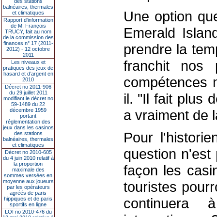
des stations
balnéaires, thermales
Une option que
et climatiques
Rapport d'information
de M. François
Emerald Islan
TRUCY, fait au nom
de la commission des
finances n° 17 (2011-
prendre la tem
2012) - 12 octobre
2011
franchit nos
Les niveaux et
pratiques des jeux de
hasard et d’argent en
compétences méd
2010
Décret no 2011-906
du 29 juillet 2011
il. "Il fait pl
modifiant le décret no
59-1489 du 22
décembre 1959
a vraiment de l
portant
réglementation des
jeux dans les casinos
Pour l'histori
des stations
balnéaires, thermales
et climatiques
question n'est
Décret no 2010-605
du 4 juin 2010 relatif à
la proportion
façon les casi
maximale des
sommes versées en
moyenne aux joueurs
touristes pour
par les opérateurs
agréés de paris
continuera 
hippiques et de paris
sportifs en ligne
LOI no 2010-476 du