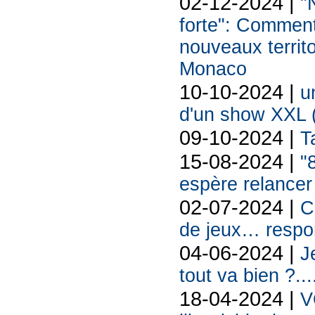
02-12-2024 |
"
forte": Comment
nouveaux territo
Monaco
10-10-2024 |
u
d'un show XXL
09-10-2024 |
T
15-08-2024 |
"
espère relancer
02-07-2024 |
C
de jeux… respo
04-06-2024 |
J
tout va bien ?..
18-04-2024 |
V