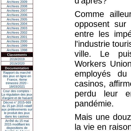
d'après?
Archives 2009
Archives 2008
Archives 2007
Comme ailleu
Archives 2006
Archives 2005
opposent sur l
Archives 2004
Archives 2003
entre les impé
Archives 2002
Archives 2001
l'industrie to
Archives 2000
Archives 1999
Archives 1998
ville. Le pui
Classements
2018/2019
Workers Union
2019/2020
Documentation
employés du s
Rapport du marché
des jeux en ligne en
France, 4eme
casinos, affi
trimestre 2020 -
18/03/2021
perdu leur e
Cour des comptes -
La régulation des jeux
d’argent et de hasard
pandémie.
Décret n° 2015-669
du 15 juin 2015 relatif
aux prélèvements sur
le produit des jeux
Mais une douza
dans les casinos
Arrêté du 15 mai
la vie en raiso
2015 modifiant les
dispositions de