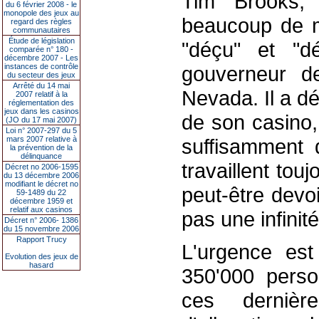
Tim Brooks,
du 6 février 2008 - le
monopole des jeux au
beaucoup de ma
regard des règles
communautaires
Étude de législation
"déçu" et "d
comparée n° 180 -
décembre 2007 - Les
instances de contrôle
gouverneur d
du secteur des jeux
Arrêté du 14 mai
Nevada. Il a d
2007 relatif à la
réglementation des
jeux dans les casinos
de son casino,
(JO du 17 mai 2007)
Loi n° 2007-297 du 5
mars 2007 relative à
suffisamment 
la prévention de la
délinquance
travaillent tou
Décret no 2006-1595
du 13 décembre 2006
modifiant le décret no
peut-être devoir
59-1489 du 22
décembre 1959 et
relatif aux casinos
pas une infinit
Décret n° 2006- 1386
du 15 novembre 2006
Rapport Trucy
L'urgence est
Evolution des jeux de
hasard
350'000 pers
ces derniè