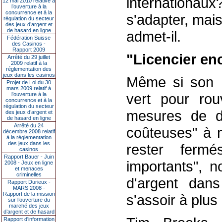
internationa
12 mai 2010 relative à
l’ouverture à la
concurrence et à la
s'adapter, mai
régulation du secteur
des jeux d’argent et
de hasard en ligne
admet-il.
Fédération Suisse
des Casinos -
Rapport 2009
"Licencier en
Arrêté du 29 juillet
2009 relatif à la
réglementation des
jeux dans les casinos
Même si son hô
Projet de Loi du 30
mars 2009 relatif à
vert pour rou
l’ouverture à la
concurrence et à la
régulation du secteur
mesures de dis
des jeux d’argent et
de hasard en ligne
Arrêté du 24
coûteuses" à m
décembre 2008 relatif
à la réglementation
des jeux dans les
rester fermé
casinos
Rapport Bauer - Juin
importants", n
2008 - Jeux en ligne
et menaces
criminelles
d'argent dan
Rapport Durieux -
MARS 2008 -
Rapport de la mission
s'assoir à plus
sur l’ouverture du
marché des jeux
d’argent et de hasard
Rapport d'information