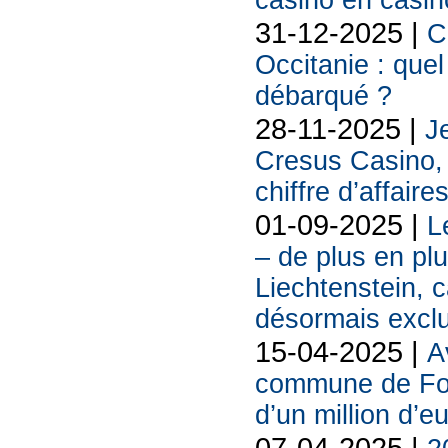
casino en casin
31-12-2025 |
C
Occitanie : quel
débarqué ?
28-11-2025 |
Je
Cresus Casino, l
chiffre d’affaire
01-09-2025 |
L
– de plus en pl
Liechtenstein, 
désormais excl
15-04-2025 |
A
commune de For
d’un million d’e
07-04-2025 |