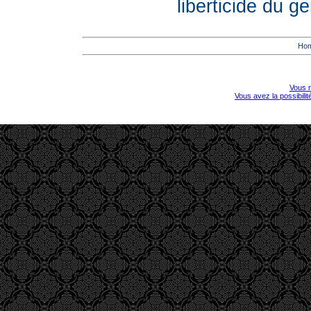
liberticide du 
Ho
Vous r
Vous avez la possibili