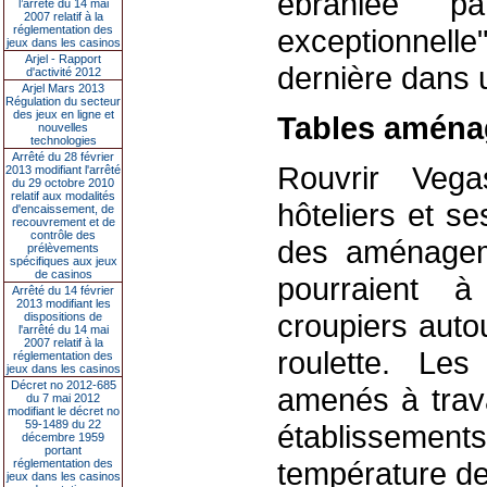
ébranlée p
l’arrêté du 14 mai
2007 relatif à la
réglementation des
exceptionnelle
jeux dans les casinos
Arjel - Rapport
dernière dans
d'activité 2012
Arjel Mars 2013
Régulation du secteur
des jeux en ligne et
Tables aména
nouvelles
technologies
Arrêté du 28 février
Rouvrir Veg
2013 modifiant l'arrêté
du 29 octobre 2010
relatif aux modalités
hôteliers et s
d'encaissement, de
recouvrement et de
contrôle des
des aménagem
prélèvements
spécifiques aux jeux
de casinos
pourraient à
Arrêté du 14 février
2013 modifiant les
croupiers auto
dispositions de
l'arrêté du 14 mai
2007 relatif à la
roulette. Le
réglementation des
jeux dans les casinos
Décret no 2012-685
amenés à trava
du 7 mai 2012
modifiant le décret no
59-1489 du 22
établissemen
décembre 1959
portant
température des
réglementation des
jeux dans les casinos