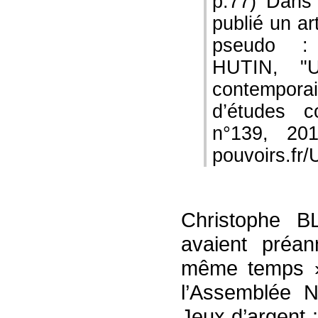
p.77) Dans
publié un ar
pseudo :
HUTIN, "U
contemporai
d’études co
n°139, 201
pouvoirs.fr/
Christophe 
avaient préan
même temps »,
l’Assemblée 
Jeux d’argent 