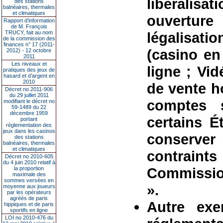
libéralis
des stations
balnéaires, thermales
et climatiques
ouverture
Rapport d'information
de M. François
TRUCY, fait au nom
légalisatio
de la commission des
finances n° 17 (2011-
(casino en
2012) - 12 octobre
2011
Les niveaux et
ligne ; Vi
pratiques des jeux de
hasard et d’argent en
2010
de vente h
Décret no 2011-906
du 29 juillet 2011
comptes 
modifiant le décret no
59-1489 du 22
décembre 1959
certains É
portant
réglementation des
jeux dans les casinos
conserve
des stations
balnéaires, thermales
et climatiques
contrain
Décret no 2010-605
du 4 juin 2010 relatif à
Commissio
la proportion
maximale des
sommes versées en
».
moyenne aux joueurs
par les opérateurs
agréés de paris
Autre exe
hippiques et de paris
sportifs en ligne
LOI no 2010-476 du