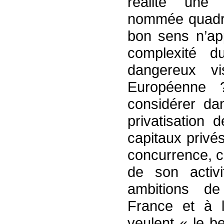
réalité une 
nommée quadra
bon sens n’app
complexité 
dangereux v
Européenne ?
considérer dan
privatisation 
capitaux privé
concurrence, 
de son activ
ambitions d
France et à l’
veulent « le b