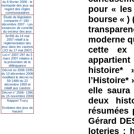
du 6 février 2008 - le
monopole des jeux au
pour « les
regard des règles
communautaires
bourse « ) 
Étude de législation
comparée n° 180 -
décembre 2007 - Les
transparenc
instances de contrôle
du secteur des jeux
Arrêté du 14 mai
moderne qu
2007 relatif à la
réglementation des
cette ex
jeux dans les casinos
(JO du 17 mai 2007)
Loi n° 2007-297 du 5
appartient
mars 2007 relative à
la prévention de la
délinquance
histoire*
Décret no 2006-1595
du 13 décembre 2006
l’Histoire*
modifiant le décret no
59-1489 du 22
décembre 1959 et
elle saura
relatif aux casinos
Décret n° 2006- 1386
du 15 novembre 2006
deux hist
Rapport Trucy
résumées 
Evolution des jeux de
hasard
Gérard DES
loteries :