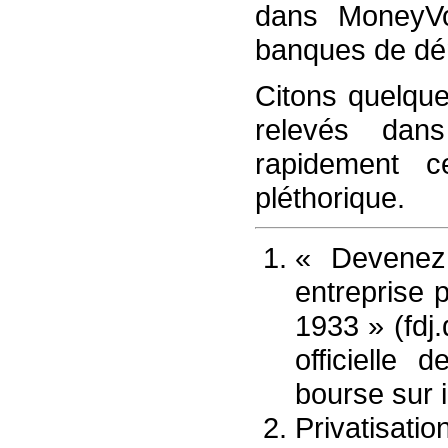
dans MoneyVox
banques de dém
Citons quelque
relevés dan
rapidement c
pléthorique.
« Devenez
entreprise 
1933 » (fdj.
officielle
bourse sur i
Privatisatio