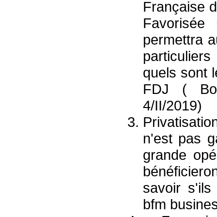
Française d
Favorisée 
permettra au
particulier
quels sont l
FDJ ( Bou
4/II/2019)
Privatisati
n'est pas g
grande opér
bénéficiero
savoir s'il
bfm busines