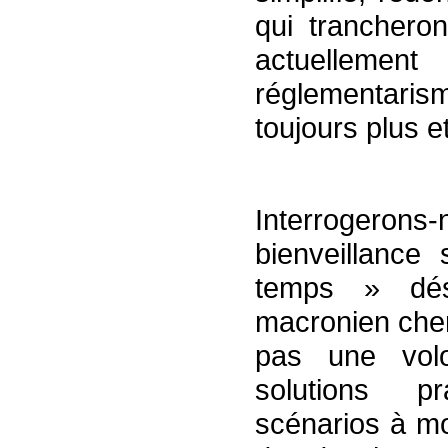
qui tranchero
actuellement
réglementarism
toujours plus et
Interrogeron
bienveillanc
temps » dés
macronien cher
pas une volo
solutions p
scénarios à m