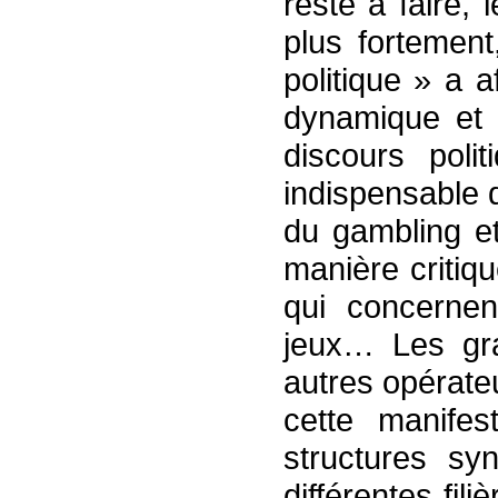
reste à faire, 
plus fortement
politique » a
dynamique et 
discours polit
indispensable 
du gambling et
manière critiqu
qui concernen
jeux… Les gra
autres opérateu
cette manifest
structures syn
différentes fil