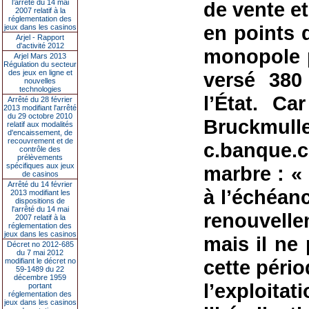
l’arrêté du 14 mai
de vente et
2007 relatif à la
réglementation des
en points 
jeux dans les casinos
Arjel - Rapport
d'activité 2012
monopole p
Arjel Mars 2013
Régulation du secteur
des jeux en ligne et
versé 380
nouvelles
technologies
l’État. C
Arrêté du 28 février
2013 modifiant l'arrêté
du 29 octobre 2010
Bruckmul
relatif aux modalités
d'encaissement, de
recouvrement et de
c.banque.
contrôle des
prélèvements
spécifiques aux jeux
marbre : «
de casinos
Arrêté du 14 février
à l’échéan
2013 modifiant les
dispositions de
l'arrêté du 14 mai
renouvell
2007 relatif à la
réglementation des
jeux dans les casinos
mais il ne
Décret no 2012-685
du 7 mai 2012
cette pério
modifiant le décret no
59-1489 du 22
décembre 1959
l’exploita
portant
réglementation des
jeux dans les casinos