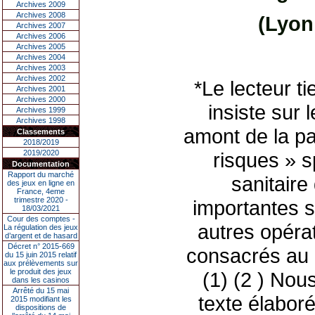
Archives 2009
Archives 2008
(Lyon 
Archives 2007
Archives 2006
Archives 2005
Archives 2004
Archives 2003
Archives 2002
*Le lecteur ti
Archives 2001
Archives 2000
insiste sur 
Archives 1999
Archives 1998
amont de la p
Classements
2018/2019
2019/2020
risques » s
Documentation
Rapport du marché
sanitair
des jeux en ligne en
France, 4eme
trimestre 2020 -
importantes s
18/03/2021
Cour des comptes -
autres opérat
La régulation des jeux
d’argent et de hasard
Décret n° 2015-669
consacrés au 
du 15 juin 2015 relatif
aux prélèvements sur
le produit des jeux
(1) (2 ) Nou
dans les casinos
Arrêté du 15 mai
texte élabor
2015 modifiant les
dispositions de