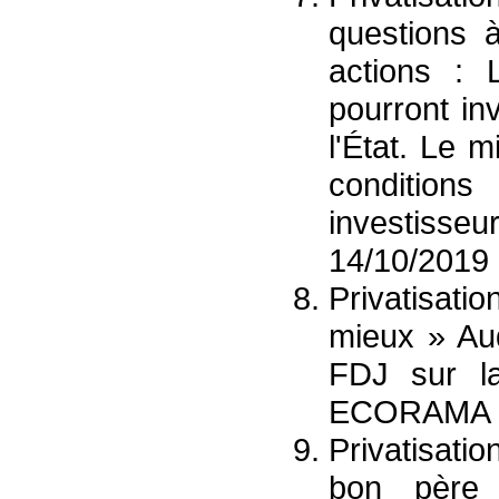
questions 
actions : 
pourront in
l'État. Le 
conditio
investisseu
14/10/2019
Privatisati
mieux » Aud
FDJ sur la
ECORAMA :
Privatisat
bon père 