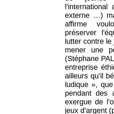
l’internationa
externe …) m
affirme voulo
préserver l’éq
lutter contre l
mener une po
(Stéphane PAL
entreprise éth
ailleurs qu’il b
ludique », qu
pendant des 
exergue de l’o
jeux d’argent