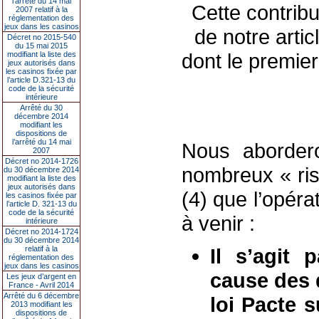
l’arrêté du 14 mai
Cette contribu
2007 relatif à la
réglementation des
jeux dans les casinos
de notre arti
Décret no 2015-540
du 15 mai 2015
dont le premier
modifiant la liste des
jeux autorisés dans
les casinos fixée par
l’article D.321-13 du
code de la sécurité
intérieure
Arrêté du 30
décembre 2014
modifiant les
dispositions de
l’arrêté du 14 mai
Nous abordero
2007
Décret no 2014-1726
nombreux « ris
du 30 décembre 2014
modifiant la liste des
jeux autorisés dans
(4) que l’opéra
les casinos fixée par
l’article D. 321-13 du
code de la sécurité
à venir :
intérieure
Décret no 2014-1724
du 30 décembre 2014
relatif à la
Il s’agit
réglementation des
jeux dans les casinos
cause des d
Les jeux d’argent en
France - Avril 2014
Arrêté du 6 décembre
loi Pacte s
2013 modifiant les
dispositions de