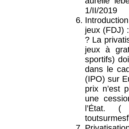
aurélie lebe
1/II/2019
Introductio
jeux (FDJ) : 
? La privati
jeux à gra
sportifs) d
dans le cad
(IPO) sur Eu
prix n’est 
une cessio
l’État. (
toutsurmes
Privatisatio