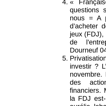
« Françai
questions s
nous = A pa
d’acheter 
jeux (FDJ), 
de l’entr
Dourneuf 04
Privatisatio
investir ? 
novembre. L
des actio
financiers.
la FDJ est-