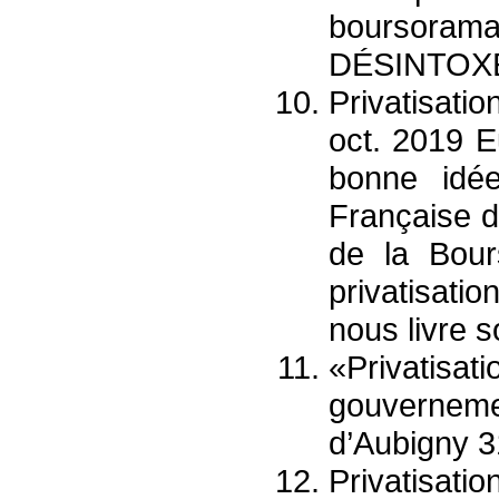
bourso
DÉSINTOXE
Privatisatio
oct. 2019 E
bonne idée
Française d
de la Bour
privatisati
nous livre s
«Privatis
gouverneme
d’Aubigny 3
Privatisatio