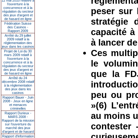
réglementai
12 mai 2010 relative à
l’ouverture à la
concurrence et à la
peser sur 
régulation du secteur
des jeux d’argent et
stratégie
de hasard en ligne
Fédération Suisse
des Casinos -
capacité à
Rapport 2009
Arrêté du 29 juillet
2009 relatif à la
à lancer de
réglementation des
jeux dans les casinos
Ces multip
Projet de Loi du 30
mars 2009 relatif à
l’ouverture à la
le volumi
concurrence et à la
régulation du secteur
des jeux d’argent et
que la FD
de hasard en ligne
Arrêté du 24
introducti
décembre 2008 relatif
à la réglementation
des jeux dans les
peu ou pro
casinos
Rapport Bauer - Juin
2008 - Jeux en ligne
»(6) L’ent
et menaces
criminelles
au moins u
Rapport Durieux -
MARS 2008 -
Rapport de la mission
contester
sur l’ouverture du
marché des jeux
d’argent et de hasard
curieuseme
Rapport d'information