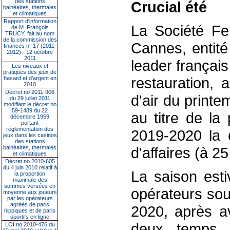
des stations
Crucial été
balnéaires, thermales
et climatiques
Rapport d'information
La Société F
de M. François
TRUCY, fait au nom
de la commission des
Cannes, entité
finances n° 17 (2011-
2012) - 12 octobre
2011
leader français 
Les niveaux et
pratiques des jeux de
restauration, 
hasard et d’argent en
2010
Décret no 2011-906
d'air du print
du 29 juillet 2011
modifiant le décret no
59-1489 du 22
au titre de la
décembre 1959
portant
réglementation des
2019-2020 la 
jeux dans les casinos
des stations
balnéaires, thermales
d'affaires (à 25
et climatiques
Décret no 2010-605
du 4 juin 2010 relatif à
La saison esti
la proportion
maximale des
sommes versées en
opérateurs sou
moyenne aux joueurs
par les opérateurs
agréés de paris
2020, après a
hippiques et de paris
sportifs en ligne
deux temps ,
LOI no 2010-476 du