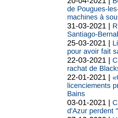
20-04-2021 |
B
de Pougues-les-E
machines à sous
31-03-2021 |
R
Santiago-Berna
25-03-2021 |
L
pour avoir fait 
22-03-2021 |
C
rachat de Black
22-01-2021 |
«
licenciements p
Bains
03-01-2021 |
C
d'Azur perdent 