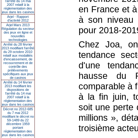
l’arrêté du 14 mai
2007 relatif à la
en France et à
réglementation des
jeux dans les casinos
à son niveau 
Arjel - Rapport
d'activité 2012
Arjel Mars 2013
pour 2018-201
Régulation du secteur
des jeux en ligne et
nouvelles
technologies
Chez Joa, on
Arrêté du 28 février
2013 modifiant l'arrêté
tendance sect
du 29 octobre 2010
relatif aux modalités
d'encaissement, de
d'une tendan
recouvrement et de
contrôle des
prélèvements
hausse du 
spécifiques aux jeux
de casinos
Arrêté du 14 février
comparable à f
2013 modifiant les
dispositions de
l'arrêté du 14 mai
à la fin juin,
2007 relatif à la
réglementation des
soit une perte 
jeux dans les casinos
Décret no 2012-685
du 7 mai 2012
millions », dét
modifiant le décret no
59-1489 du 22
décembre 1959
troisième acteu
portant
réglementation des
jeux dans les casinos