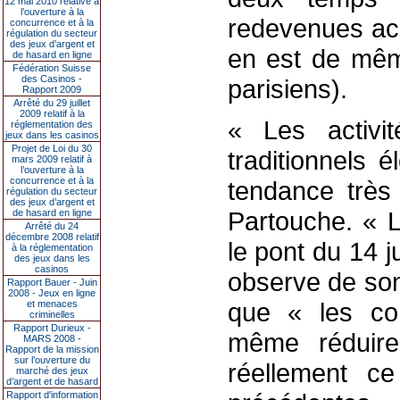
12 mai 2010 relative à
l’ouverture à la
redevenues acc
concurrence et à la
régulation du secteur
des jeux d’argent et
en est de mêm
de hasard en ligne
Fédération Suisse
des Casinos -
parisiens).
Rapport 2009
Arrêté du 29 juillet
2009 relatif à la
« Les activi
réglementation des
jeux dans les casinos
Projet de Loi du 30
traditionnels 
mars 2009 relatif à
l’ouverture à la
concurrence et à la
tendance très 
régulation du secteur
des jeux d’argent et
Partouche. « L
de hasard en ligne
Arrêté du 24
décembre 2008 relatif
le pont du 14 ju
à la réglementation
des jeux dans les
casinos
observe de son
Rapport Bauer - Juin
2008 - Jeux en ligne
que « les con
et menaces
criminelles
Rapport Durieux -
même réduire
MARS 2008 -
Rapport de la mission
sur l’ouverture du
réellement c
marché des jeux
d’argent et de hasard
Rapport d'information