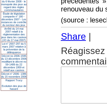
précédentes 
du 6 février 2008 - le
monopole des jeux au
renouveau du s
regard des règles
communautaires
Étude de législation
comparée n° 180 -
(source : lesec
décembre 2007 - Les
instances de contrôle
du secteur des jeux
Arrêté du 14 mai
2007 relatif à la
Share
|
réglementation des
jeux dans les casinos
(JO du 17 mai 2007)
Loi n° 2007-297 du 5
mars 2007 relative à
Réagissez 
la prévention de la
délinquance
Décret no 2006-1595
commentair
du 13 décembre 2006
modifiant le décret no
59-1489 du 22
décembre 1959 et
relatif aux casinos
Décret n° 2006- 1386
du 15 novembre 2006
Rapport Trucy
Evolution des jeux de
hasard