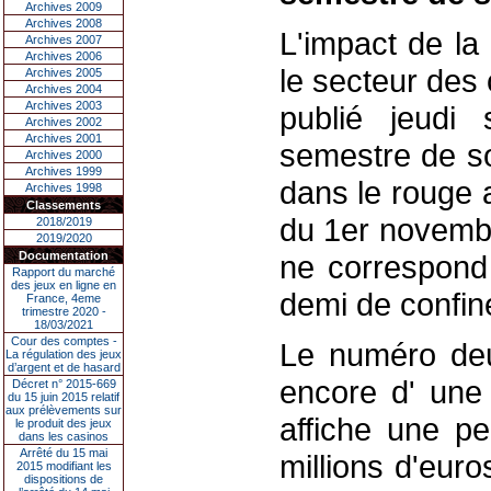
Archives 2009
Archives 2008
L'impact de la
Archives 2007
Archives 2006
le secteur des
Archives 2005
Archives 2004
Archives 2003
publié jeudi
Archives 2002
Archives 2001
semestre de s
Archives 2000
Archives 1999
dans le rouge 
Archives 1998
Classements
du 1er novembr
2018/2019
2019/2020
Documentation
ne correspond
Rapport du marché
des jeux en ligne en
demi de confin
France, 4eme
trimestre 2020 -
18/03/2021
Cour des comptes -
Le numéro deux
La régulation des jeux
d’argent et de hasard
encore d' une 
Décret n° 2015-669
du 15 juin 2015 relatif
aux prélèvements sur
affiche une pe
le produit des jeux
dans les casinos
Arrêté du 15 mai
millions d'eur
2015 modifiant les
dispositions de