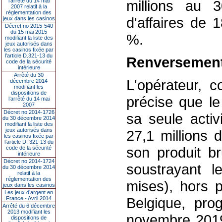
l’arrêté du 14 mai
millions au 3
2007 relatif à la
réglementation des
d'affaires de 
jeux dans les casinos
Décret no 2015-540
du 15 mai 2015
%.
modifiant la liste des
jeux autorisés dans
les casinos fixée par
l’article D.321-13 du
Renversement
code de la sécurité
intérieure
Arrêté du 30
L'opérateur, c
décembre 2014
modifiant les
dispositions de
précise que le
l’arrêté du 14 mai
2007
Décret no 2014-1726
sa seule activ
du 30 décembre 2014
modifiant la liste des
jeux autorisés dans
27,1 millions 
les casinos fixée par
l’article D. 321-13 du
son produit br
code de la sécurité
intérieure
Décret no 2014-1724
soustrayant l
du 30 décembre 2014
relatif à la
réglementation des
mises), hors p
jeux dans les casinos
Les jeux d’argent en
Belgique, pro
France - Avril 2014
Arrêté du 6 décembre
2013 modifiant les
novembre 2019
dispositions de