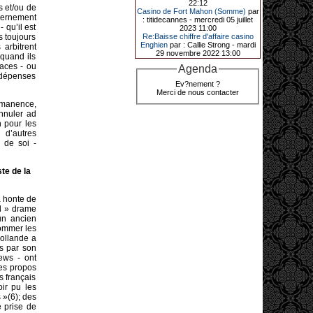
44 640 € grâce à la machine à
22:12
s et/ou de
sous « Jin Ji Bao Xi ».
Casino de Fort Mahon (Somme)
par
vernement
: titidecannes - mercredi 05 juillet
En ce début d’année 2026, le plus
 qu’il est
2023 11:00
gros jackpot du « Kasino » de
s toujours
Re:Baisse chiffre d'affaire casino
Fréhel a été décroché. Samedi 10
Enghien
par : Callie Strong - mardi
 arbitrent
janvier en début de soirée,
29 novembre 2022 13:00
quand ils
l’heureuse gagnante, qui souhaite
aces - ou
Agenda
garder l’anonymat, a remporté plus
s dépenses
de 44 640 € sur la machine à sous «
Ev?nement ?
Jin Ji Bao Xi », installée en février
Merci de nous contacter
2025. La cliente, en vacances dans
la région, a misé 0,68 € avant de
rmanence,
remporter la somme. Un membre du
annuler ad
comité de direction, Flavie Jehan, lui
 pour les
a remis le gain.
 d’autres
 de soi -
te de la
a honte de
nd » drame
un ancien
 nommer les
Hollande a
es par son
ews - ont
des propos
s français
oir pu les
 »(6); des
e prise de