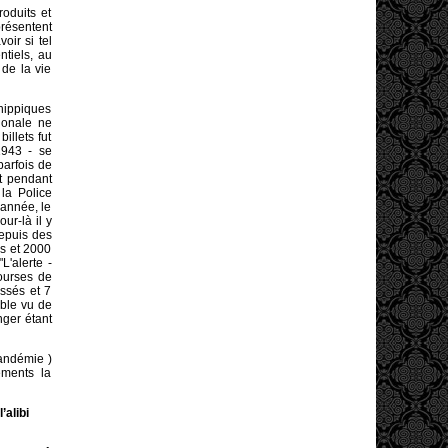
oduits et
présentent
oir si tel
ntiels, au
 de la vie
 hippiques
ionale ne
illets fut
1943 - se
parfois de
t pendant
la Police
année, le
ur-là il y
depuis des
s et 2000
'alerte -
ourses de
ssés et 7
able vu de
nger étant
pandémie )
ements la
’alibi