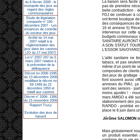
La liaison sera facile
du 6 février 2008 - le
monopole des jeux au
pas de première néces
regard des règles
belle contradiction -
communautaires
FDJ de continuer à co
Étude de législation
ont fermé boutique de
comparée n° 180 -
des conséquences de l
décembre 2007 - Les
16 et annexe 5) Réce
instances de contrôle
intervenus sur cette 
du secteur des jeux
budgets communaux d
Arrêté du 14 mai
SANITAIRE AURONT 
2007 relatif à la
réglementation des
A SON STATUT TOURI
jeux dans les casinos
L’ESSOR SAVOYARD
(JO du 17 mai 2007)
Loi n° 2007-297 du 5
L’alibi sanitaire ne 
mars 2007 relative à
tabacs, et pas seuleme
la prévention de la
même d’un point de vue
délinquance
composées de clients 
Décret no 2006-1595
des jeux de grattage
du 13 décembre 2006
font souvent aussi of
modifiant le décret no
annexes du PMU, ça fa
59-1489 du 22
décembre 1959 et
sont des seniors - pa
relatif aux casinos
moins ajustés ! - nou
Décret n° 2006- 1386
mars AMIGO a été susp
du 15 novembre 2006
stationnement des jo
Rapport Trucy
RAPIDO - prohibé en 
place le 8 juin dans u
Evolution des jeux de
hasard
Jérôme SALOMON n’es
Mais globalement nou
un produit essentie
sanitaire de la vie en