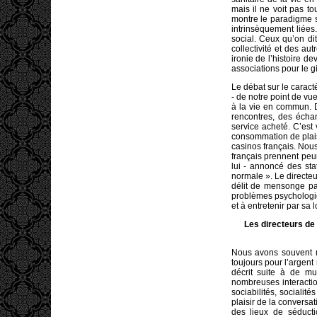
mais il ne voit pas t
montre le paradigme so
intrinsèquement liées.
social. Ceux qu’on di
collectivité et des au
ironie de l’histoire d
associations pour le gi
Le débat sur le caractè
- de notre point de vu
à la vie en commun. De
rencontres, des écha
service acheté. C’est 
consommation de plaisi
casinos français. Nou
français prennent peu
lui - annoncé des sta
normale ». Le directeur
délit de mensonge pa
problèmes psychologiq
et à entretenir par sa
Les directeurs de 
Nous avons souvent mo
toujours pour l’argent
décrit suite à de mu
nombreuses interacti
sociabilités, sociali
plaisir de la conversa
des lieux de séducti