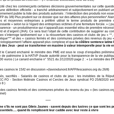
cité chez les commerçants certaines décisions gouvernementales sur cette question
une définition officielle - a tranché arbitrairement et subjectivement en publiant une
nement publie la liste des produits autorisés : l’interdiction des produits non essen
FP du 3/II) Plus prudent sur ce dossier que sur des affaires plus personnelles* Ala
tes et moyennes entreprises a préféré utilisé le terme produits de première n
ssante » selon lui à l’égard des entreprises victimes d’une fermeture forcée. » ( pu
apparence - un produit/service qui n’apparaît pas essentiel et/ou de première nécessi
d et d’argent (JHA). Ce sera tout l’objet de cette contribution de suggérer au con
 s’interroge tardivement sur « la réouverture des casinos et clubs de jeu » **,
blique*** et des « casinos fermés et des communes privées des revenus du jeu «
ciologiquement l’affaire apparait plus complexe et que
la célèbre sentence latine
t des Jeux - peut se transformer en maxime à valeur intemporelle pour la vie en
t le Canard enchainé le ministre des PME est sous le coup d’enquêtes prélimina
 de patrimoine à la HATVP (haute autorité pour la transparence de la vie publique
0 euros ( Le canard enchaine n° 5521 du 2/12/2020 page 2 : « Le ministre des P
des casinos le 15/I2 en discussion »(lavoixdunord.fr/AFP/lescasinos.org du 26/II)
sés, sacrifiés - Salariés de casinos et clubs de jeux : les invisibles de la Répu
-FO - Section fédérale Casinos et Cercles de Jeux syndicat FO 25/II/2020 em
 8 )
: des casinos fermés et des communes privées du revenu du jeu « (les casinos.or
inel)
-----
e s’ils ne sont pas Gilets Jaunes - savent depuis des lustres ce que sont les p
ssentiels…. quand ils remplissent leur caddie avec leur reste à vivre