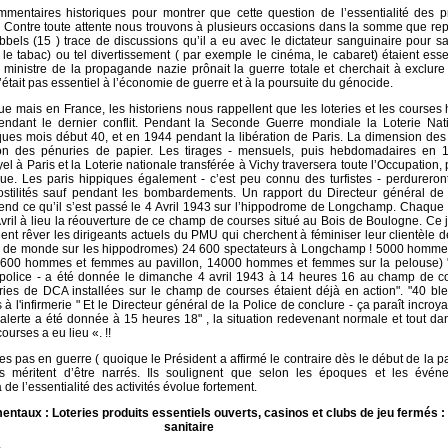
mentaires historiques pour montrer que cette question de l’essentialité des pr
. Contre toute attente nous trouvons à plusieurs occasions dans la somme que re
els (15 ) trace de discussions qu’il a eu avec le dictateur sanguinaire pour sav
le tabac) ou tel divertissement ( par exemple le cinéma, le cabaret) étaient esse
 ministre de la propagande nazie prônait la guerre totale et cherchait à exclure
n’était pas essentiel à l’économie de guerre et à la poursuite du génocide.
ue mais en France, les historiens nous rappellent que les loteries et les courses
endant le dernier conflit. Pendant la Seconde Guerre mondiale la Loterie Nat
ques mois début 40, et en 1944 pendant la libération de Paris. La dimension des b
son des pénuries de papier. Les tirages - mensuels, puis hebdomadaires en 
el à Paris et la Loterie nationale transférée à Vichy traversera toute l’Occupation, 
e. Les paris hippiques également - c’est peu connu des turfistes - perdureron
ostilités sauf pendant les bombardements. Un rapport du Directeur général de 
nd ce qu’il s’est passé le 4 Avril 1943 sur l’hippodrome de Longchamp. Chaque 
ril à lieu la réouverture de ce champ de courses situé au Bois de Boulogne. Ce jo
raient rêver les dirigeants actuels du PMU qui cherchent à féminiser leur clientèle 
plus de monde sur les hippodromes) 24 600 spectateurs à Longchamp ! 5000 homme
00 hommes et femmes au pavillon, 14000 hommes et femmes sur la pelouse) "L
e police - a été donnée le dimanche 4 avril 1943 à 14 heures 16 au champ de c
ies de DCA installées sur le champ de courses étaient déjà en action". "40 ble
à l'infirmerie " Et le Directeur général de la Police de conclure - ça paraît incroy
 d'alerte a été donnée à 15 heures 18" , la situation redevenant normale et tout da
ourses a eu lieu «. !!
 pas en guerre ( quoique le Président a affirmé le contraire dès le début de la 
 méritent d’être narrés. Ils soulignent que selon les époques et les évén
de l’essentialité des activités évolue fortement.
taux : Loteries produits essentiels ouverts, casinos et clubs de jeu fermés : l
sanitaire