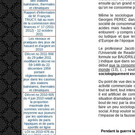
des stations
ensuite qu’un grand n
balnéaires, thermales
qu’on ne consomme p
et climatiques
Rapport d'information
Même le sociologue 
de M. François
Georges PEREC dans s
TRUCY, fait au nom
de la commission des
société de consommati
finances n° 17 (2011-
acides mais hautes 
2012) - 12 octobre
entourent - y compris 
2011
ou ludique et que le
Les niveaux et
d’Europe de l’époque P
pratiques des jeux de
hasard et d’argent en
Le professeur Jaco
2010
l'Université de Readi
Décret no 2011-906
formule sur BAUDRILLA
du 29 juillet 2011
) indique que dans so
modifiant le décret no
59-1489 du 22
début
que la consomma
décembre 1959
monde
(13), (…) sou
portant
sociologiquement ess
réglementation des
jeux dans les casinos
Du point de vue des sc
des stations
activité commerciale 
balnéaires, thermales
tout se tient, tout in
et climatiques
il est artificiel de c
Décret no 2010-605
du 4 juin 2010 relatif à
situation dramatique i
la proportion
bout de nez par la do
maximale des
faire un peu sociolo
sommes versées en
social. A trop vouloir
moyenne aux joueurs
l’impasse de la fausse
par les opérateurs
agréés de paris
hippiques et de paris
sportifs en ligne
Pendant la guerre l
LOI no 2010-476 du