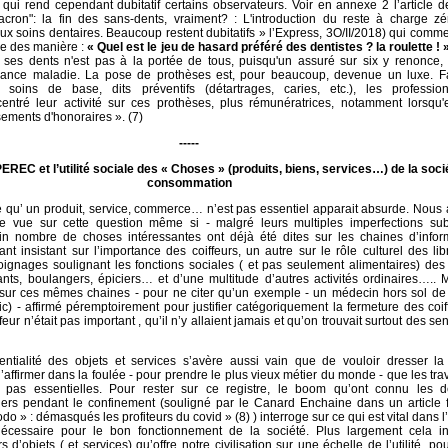
ui rend cependant dubitatif certains observateurs. Voir en annexe 2 l’article 
acron": la fin des sans-dents, vraiment? : L'introduction du reste à charge zé
aux soins dentaires. Beaucoup restent dubitatifs » l’Express, 3O/II/2018) qui com
le des manière :
« Quel est le jeu de hasard préféré des dentistes ? la roulette ! 
 ses dents n'est pas à la portée de tous, puisqu'un assuré sur six y renonce, 
surance maladie. La pose de prothèses est, pour beaucoup, devenue un luxe. F
soins de base, dits préventifs (détartrages, caries, etc.), les professio
entré leur activité sur ces prothèses, plus rémunératrices, notamment lorsqu'e
ments d'honoraires ». (7)
-----
C et l’utilité sociale des « Choses » (produits, biens, services…) de la soci
consommation
 qu’ un produit, service, commerce… n’est pas essentiel apparait absurde. Nous
e vue sur cette question même si - malgré leurs multiples imperfections subje
ain nombre de choses intéressantes ont déjà été dites sur les chaines d’infor
nt insistant sur l’importance des coiffeurs, un autre sur le rôle culturel des lib
ignages soulignant les fonctions sociales ( et pas seulement alimentaires) des
rants, boulangers, épiciers… et d’une multitude d’autres activités ordinaires…..
sur ces mêmes chaines - pour ne citer qu’un exemple - un médecin hors sol de 
ic) - affirmé péremptoirement pour justifier catégoriquement la fermeture des coi
feur n’était pas important , qu’il n’y allaient jamais et qu’on trouvait surtout des se
sentialité des objets et services s’avère aussi vain que de vouloir dresser la
 d’affirmer dans la foulée - pour prendre le plus vieux métier du monde - que les tra
 pas essentielles. Pour rester sur ce registre, le boom qu’ont connu les d
ers pendant le confinement (souligné par le Canard Enchaine dans un article 
do » : démasqués les profiteurs du covid » (8) ) interroge sur ce qui est vital dans l
nécessaire pour le bon fonctionnement de la société. Plus largement cela inv
rs d’objets ( et services) qu’offre notre civilisation sur une échelle de l’utilité, po