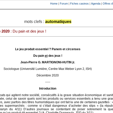
Home
|
Forum
|
Fiches casinos
|
Agenda
|
Offres d
mots clefs :
automatiques
 2020
: Du pain et des jeux !
Le jeu produit essentiel ? Panem et circenses
Du pain
et
des jeux !
Jean-Pierre G. MARTIGNONI-HUTIN jr.
Sociologue (Université Lumière, Centre Max Weber Lyon 2, ISH)
Décembre 2020
-----
Introduction
ats qui agitent notre société, consécutifs à la grave situation économique et sani
gée, celui de savoir quels sont les produits ou services essentiels a tenu une gr
, avec parfois des titres humoristiques qui ont fait la une de certaines gazettes : 
les supermarchés : comme si c’était dangereux d’acheter des slips « (la répub
anyn du 4/11) D’autres journaux se contentant de poser sobrement la que
e qu’un produit dit essentiel ? (A. Charlotte Dusseaulx, JDD du 3/11)