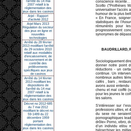
l’arrêté du 14 mai
conscience récente… q
2007 relatif à la
Scotto ("Prothèses M
réglementation des
universaliser l'accès 
jeux dans les casinos
humour de la plus bel
Arjel - Rapport
« En France, soigner
d'activité 2012
statistiques de l'As
Arjel Mars 2013
rémunérés pour les 
Régulation du secteur
progressivement conc
des jeux en ligne et
synonymes de dépasse
nouvelles
technologies
Arrêté du 28 février
2013 modifiant l'arrêté
du 29 octobre 2010
BAUDRILLARD, PERE
relatif aux modalités
d'encaissement, de
recouvrement et de
Sociologiquement dire
contrôle des
donner notre point d
prélèvements
réductions - un cert
spécifiques aux jeux
continue. Un intervena
de casinos
nombreux autres témo
Arrêté du 14 février
cafés , bars , restau
2013 modifiant les
dispositions de
avons aussi entendu 
l'arrêté du 14 mai
chenu et mal coiffé (s
2007 relatif à la
pour les jeunes le coif
réglementation des
les salons.
jeux dans les casinos
Décret no 2012-685
S’intéresser sur l’es
du 7 mai 2012
professions utiles, et
modifiant le décret no
du sexe ne seraient
59-1489 du 22
décembre 1959
pornographiques lead
portant
drôle« Porno, vibro, do
réglementation des
d’un individu et/ou 
jeux dans les casinos
hiérarchiser les millie