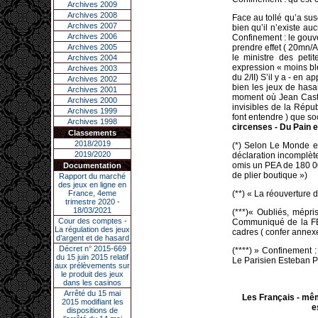
Archives 2009
Archives 2008
Face au tollé qu’a sus
Archives 2007
bien qu’il n’existe auc
Archives 2006
Confinement : le gouver
Archives 2005
prendre effet ( 20mn/A
le ministre des peti
Archives 2004
expression « moins ble
Archives 2003
du 2/II) S’il y a - en 
Archives 2002
bien les jeux de hasar
Archives 2001
moment où Jean Castex
Archives 2000
invisibles de la Répu
Archives 1999
font entendre ) que so
Archives 1998
circenses - Du Pain e
Classements
2018/2019
(*) Selon Le Monde e
2019/2020
déclaration incomplète
omis un PEA de 180 00
Documentation
de plier boutique »)
Rapport du marché
des jeux en ligne en
France, 4eme
(**) « La réouverture 
trimestre 2020 -
18/03/2021
(***)« Oubliés, mépri
Cour des comptes -
Communiqué de la FEC
La régulation des jeux
cadres ( confer annexe
d’argent et de hasard
Décret n° 2015-669
(****) » Confinement 
du 15 juin 2015 relatif
Le Parisien Esteban P
aux prélèvements sur
le produit des jeux
dans les casinos
Arrêté du 15 mai
Les Français - mêm
2015 modifiant les
e
dispositions de