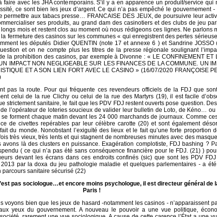
 à faire avec les JHA contemporains. S’il y a en apparence un produit/service qui 
sité, ce sont bien les jeux d’argent. Ce qui n’a pas empêché le gouvernement -
 de permettre aux tabacs presse… FRANCAISE DES JEUX, de poursuivre leur activi
mmercialiser ses produits, au grand dam des casinotiers et des clubs de jeu par
 longs mois et restent clos au moment où nous rédigeons ces lignes. Ne parlons
a fermeture des casinos sur les communes « qui enregistrent des pertes sérieuse
mment les députés Didier QUENTIN (note 17 et annexe 6 ) et Sandrine JOSSO (
question et on ne compte plus les titres de la presse régionale soulignant l’impa
e la prohibition des casinos, par exemple à Divonne : « LE CONFINEMENT ET
UN IMPACT NON NEGLIGEABLE SUR LES FINANCES DE LA COMMUNE. UN IM
STIQUE ET A SON LIEN FORT AVEC LE CASINO » (16/07/2020 FRANÇOISE P
)
tient pas la route. Pour qui fréquente ces revendeurs officiels de la FDJ que son
nt celui de la rue Clichy ou celui de la rue des Martyrs (19), il est facile d’ob
 strictement sanitaire, le fait que les PDV FDJ restent ouverts pose question. De
de l’opérateur de loteries soucieux de valider leur bulletin de Loto, de Kéno… ou
 - se forment chaque matin devant les 24 000 marchands de journaux. Comme ce
fice de civettes repérables par leur célèbre carotte (20) et sont également dés
it du monde. Nonobstant l’exiguïté des lieux et le fait qu’une forte proportion 
rfois très vieux, très lents et qui stagnent de nombreuses minutes avec des masqu
s avons là des clusters en puissance. Exagération complotiste, FDJ bashing ? P
endu ( ce qui n’a pas été sans conséquence financière pour le FDJ. (21) ) pour
ueurs devant les écrans dans ces endroits confinés (sic) que sont les PDV FDJ 
2013 par la doxa du jeu pathologie maladie et quelques parlementaires - a été
n parcours sanitaire sécurisé (22)
t pas sociologue…et encore moins psychologue, il est directeur général de l
Paris !
s voyons bien que les jeux de hasard -notamment les casinos - n’apparaissent 
l aux yeux du gouvernement. A nouveau le pouvoir a une vue politique, écon
 société, rarement une vue sociologique. A cause de cette carence l’État a une vu