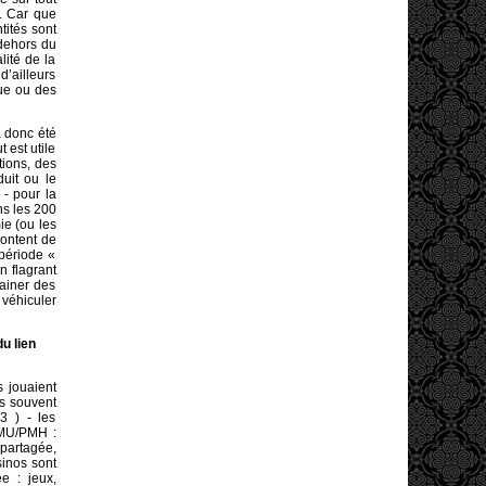
t. Car que
tités sont
 dehors du
lité de la
d’ailleurs
que ou des
a donc été
 est utile
tions, des
uit ou le
 - pour la
ns les 200
e (ou les
content de
 période «
n flagrant
ainer des
 véhiculer
u lien
 jouaient
ns souvent
3 ) - les
PMU/PMH :
 partagée,
sinos sont
e : jeux,