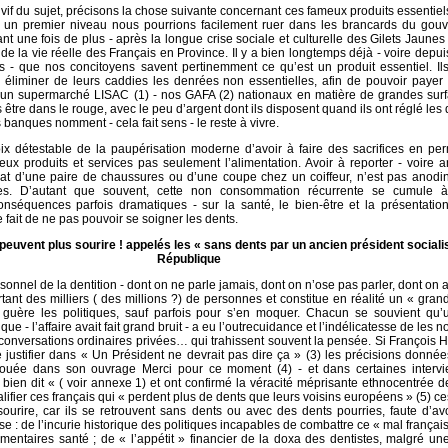
 vif du sujet, précisons la chose suivante concernant ces fameux produits essentiel
A un premier niveau nous pourrions facilement ruer dans les brancards du gou
nt une fois de plus - après la longue crise sociale et culturelle des Gilets Jaunes -
t de la vie réelle des Français en Province. Il y a bien longtemps déjà - voire depui
 - que nos concitoyens savent pertinemment ce qu’est un produit essentiel. Ils
éliminer de leurs caddies les denrées non essentielles, afin de pouvoir payer 
d’un supermarché LISAC (1) - nos GAFA (2) nationaux en matière de grandes surf
s être dans le rouge, avec le peu d’argent dont ils disposent quand ils ont réglé le
 banques nomment - cela fait sens - le reste à vivre.
ix détestable de la paupérisation moderne d’avoir à faire des sacrifices en pe
x produits et services pas seulement l’alimentation. Avoir à reporter - voire 
at d’une paire de chaussures ou d’une coupe chez un coiffeur, n’est pas anodin
s. D’autant que souvent, cette non consommation récurrente se cumule à
nséquences parfois dramatiques - sur la santé, le bien-être et la présentation
fait de ne pas pouvoir se soigner les dents.
peuvent plus sourire ! appelés les « sans dents par un ancien président socialis
République
sonnel de la dentition - dont on ne parle jamais, dont on n’ose pas parler, dont on 
tant des milliers ( des millions ?) de personnes et constitue en réalité un « gra
se guère les politiques, sauf parfois pour s’en moquer. Chacun se souvient qu’
que - l’affaire avait fait grand bruit - a eu l’outrecuidance et l’indélicatesse de les
conversations ordinaires privées… qui trahissent souvent la pensée. Si François 
e justifier dans « Un Président ne devrait pas dire ça » (3) les précisions donné
ouée dans son ouvrage Merci pour ce moment (4) - et dans certaines intervi
it bien dit « ( voir annexe 1) et ont confirmé la véracité méprisante ethnocentrée 
alifier ces français qui « perdent plus de dents que leurs voisins européens » (5) ce
ourire, car ils se retrouvent sans dents ou avec des dents pourries, faute d’av
e : de l’incurie historique des politiques incapables de combattre ce « mal français
entaires santé ; de « l’appétit » financier de la doxa des dentistes, malgré un