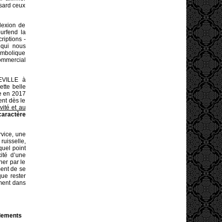
sard ceux
lexion de
urfend la
riptions -
 qui nous
symbolique
ommercial
EVILLE à
ette belle
de en 2017
ent dès le
vité et au
 caractère
rvice, une
ruisselle,
quel point
xité d’une
ner par le
ment de se
ue rester
ément dans
rdements