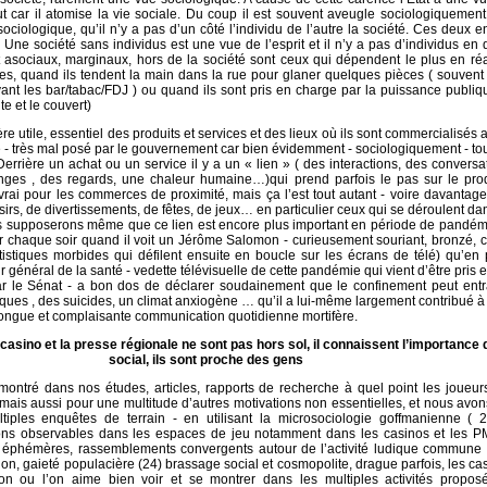
out car il atomise la vie sociale. Du coup il est souvent aveugle sociologiquemen
ciologique, qu’il n’y a pas d’un côté l’individu de l’autre la société. Ces deux en
 Une société sans individus est une vue de l’esprit et il n’y a pas d’individus en
t asociaux, marginaux, hors de la société sont ceux qui dépendent le plus en réa
tres, quand ils tendent la main dans la rue pour glaner quelques pièces ( souvent 
evant les bar/tabac/FDJ ) ou quand ils sont pris en charge par la puissance publi
te et le couvert)
re utile, essentiel des produits et services et des lieux où ils sont commercialisés 
e - très mal posé par le gouvernement car bien évidemment - sociologiquement - tout
rrière un achat ou un service il y a un « lien » ( des interactions, des conversa
nges , des regards, une chaleur humaine…)qui prend parfois le pas sur le prod
vrai pour les commerces de proximité, mais ça l’est tout autant - voire davantage
rs, de divertissements, de fêtes, de jeux… en particulier ceux qui se déroulent da
s supposerons même que ce lien est encore plus important en période de pandémi
r chaque soir quand il voit un Jérôme Salomon - curieusement souriant, bronzé, 
tistiques morbides qui défilent ensuite en boucle sur les écrans de télé) qu’en
 général de la santé - vedette télévisuelle de cette pandémie qui vient d’être pris e
r le Sénat - a bon dos de déclarer soudainement que le confinement peut entr
ues , des suicides, un climat anxiogène … qu’il a lui-même largement contribué à
 longue et complaisante communication quotidienne mortifère.
casino et la presse régionale ne sont pas hors sol, il connaissent l’importance d
social, ils sont proche des gens
ntré dans nos études, articles, rapports de recherche à quel point les joueurs
 mais aussi pour une multitude d’autres motivations non essentielles, et nous avo
ltiples enquêtes de terrain - en utilisant la microsociologie goffmanienne ( 2
ons observables dans les espaces de jeu notamment dans les casinos et les 
tés éphémères, rassemblements convergents autour de l’activité ludique commune
tion, gaieté populacière (24) brassage social et cosmopolite, drague parfois, les ca
on ou l’on aime bien voir et se montrer dans les multiples activités proposé