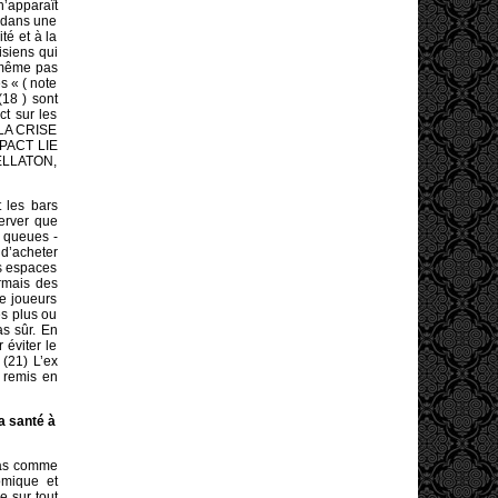
n’apparaît
 dans une
té et à la
isiens qui
 même pas
s « ( note
18 ) sont
ct sur les
 LA CRISE
PACT LIE
ELLATON,
t les bars
server que
s queues -
 d’acheter
s espaces
ormais des
de joueurs
es plus ou
as sûr. En
 éviter le
(21) L’ex
 remis en
a santé à
pas comme
omique et
e sur tout