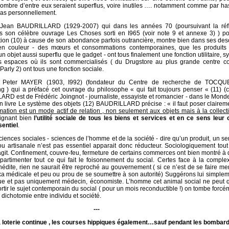
ombre d’entre eux seraient superflus, voire inutiles …. notamment comme par ha
as personnellement.
Jean BAUDRILLARD (1929-2007) qui dans les années 70 (poursuivant la réf
on célèbre ouvrage Les Choses sorti en I965 (voir note 9 et annexe 3) ) po
on (10) à cause de son abondance parfois outrancière, montre bien dans ses desc
en couleur - des mœurs et consommations contemporaines, que les produits
un objet aussi superflu que le gadget - ont tous finalement une fonction utilitaire, 
s espaces où ils sont commercialisés ( du Drugstore au plus grande centre c
arly 2) ont tous une fonction sociale.
b Peter MAYER (1903, I992) (fondateur du Centre de recherche de TOCQU
ng ) qui a préfacé cet ouvrage du philosophe « qui fait toujours penser « (11) (c
RD est de Frédéric Joingnot - journaliste, essayiste et romancier - dans le Mon
n livre Le système des objets (12) BAUDRILLARD précise : « il faut poser clairem
tion est un mode actif de relation , non seulement aux objets mais à la collecti
lignant bien
l’utilité sociale de tous les biens et services et en ce sens leur
entiel
.
iences sociales - sciences de l’homme et de la société - dire qu’un produit, un se
ou artisanale n’est pas essentiel apparait donc réducteur. Sociologiquement tout 
teragit. Confinement, couvre-feu, fermeture de certains commerces ont bien montré à 
ompartimenter tout ce qui fait le foisonnement du social. Certes face à la comple
nédite, rien ne saurait être reproché au gouvernement ( si ce n’est de se faire me
xa médicale et peu ou prou de se soumettre à son autorité) Suggérons lui simple
gue et pas uniquement médecin, économiste. L’homme cet animal social ne peut q
 sortir le sujet contemporain du social ( pour un mois reconductible !) on tombe forc
 dichotomie entre individu et société.
---
a loterie continue , les courses hippiques également…sauf pendant les bomba