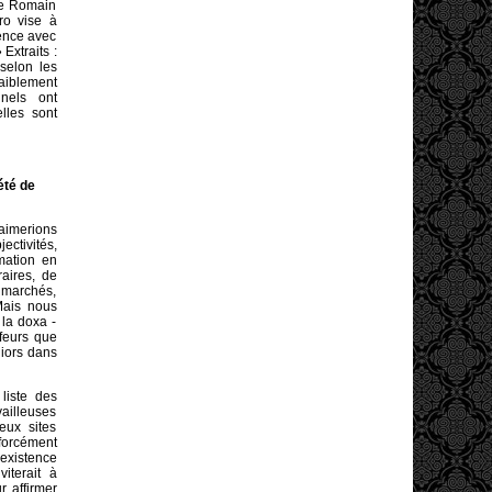
de Romain
ro vise à
mence avec
»
Extraits :
selon les
aiblement
nnels ont
lles sont
été de
 aimerions
ctivités,
mation en
raires, de
 marchés,
 Mais nous
la doxa -
ffeurs que
niors dans
 liste des
vailleuses
eux sites
forcément
’existence
iterait à
ur affirmer