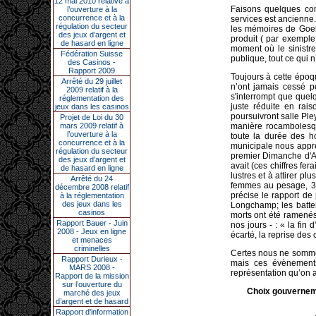
12 mai 2010 relative à
Faisons quelques com
l’ouverture à la
concurrence et à la
services est ancienne
régulation du secteur
les mémoires de Goebb
des jeux d’argent et
produit ( par exemple 
de hasard en ligne
moment où le sinistre
Fédération Suisse
publique, tout ce qui 
des Casinos -
Rapport 2009
Toujours à cette époq
Arrêté du 29 juillet
n’ont jamais cessé p
2009 relatif à la
s'interrompt que quel
réglementation des
juste réduite en rai
jeux dans les casinos
poursuivront salle Pley
Projet de Loi du 30
mars 2009 relatif à
manière rocambolesqu
l’ouverture à la
toute la durée des h
concurrence et à la
municipale nous appre
régulation du secteur
premier Dimanche d'Av
des jeux d’argent et
avait (ces chiffres fe
de hasard en ligne
lustres et à attirer 
Arrêté du 24
femmes au pesage, 36
décembre 2008 relatif
précise le rapport d
à la réglementation
des jeux dans les
Longchamp; les batter
casinos
morts ont été ramenés 
Rapport Bauer - Juin
nos jours - : « la fin
2008 - Jeux en ligne
écarté, la reprise des c
et menaces
criminelles
Certes nous ne sommes
Rapport Durieux -
mais ces évènements
MARS 2008 -
représentation qu’on a 
Rapport de la mission
sur l’ouverture du
Choix gouvernemen
marché des jeux
d’argent et de hasard
Rapport d'information