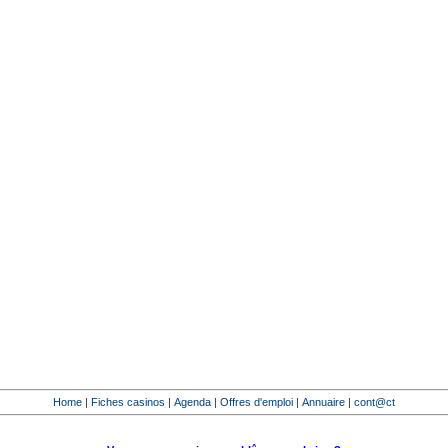
Home
|
Fiches casinos
|
Agenda
|
Offres d'emploi
|
Annuaire
|
cont@ct