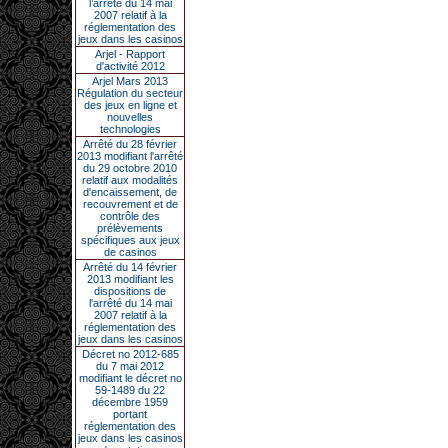
l’arrêté du 14 mai
2007 relatif à la
réglementation des
jeux dans les casinos
Arjel - Rapport
d'activité 2012
Arjel Mars 2013
Régulation du secteur
des jeux en ligne et
nouvelles
technologies
Arrêté du 28 février
2013 modifiant l'arrêté
du 29 octobre 2010
relatif aux modalités
d'encaissement, de
recouvrement et de
contrôle des
prélèvements
spécifiques aux jeux
de casinos
Arrêté du 14 février
2013 modifiant les
dispositions de
l'arrêté du 14 mai
2007 relatif à la
réglementation des
jeux dans les casinos
Décret no 2012-685
du 7 mai 2012
modifiant le décret no
59-1489 du 22
décembre 1959
portant
réglementation des
jeux dans les casinos