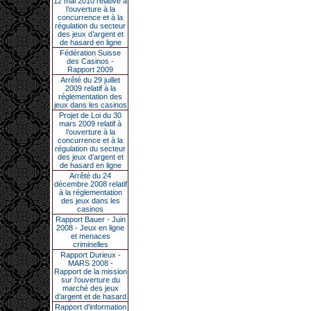
12 mai 2010 relative à
l’ouverture à la
concurrence et à la
régulation du secteur
des jeux d’argent et
de hasard en ligne
Fédération Suisse
des Casinos -
Rapport 2009
Arrêté du 29 juillet
2009 relatif à la
réglementation des
jeux dans les casinos
Projet de Loi du 30
mars 2009 relatif à
l’ouverture à la
concurrence et à la
régulation du secteur
des jeux d’argent et
de hasard en ligne
Arrêté du 24
décembre 2008 relatif
à la réglementation
des jeux dans les
casinos
Rapport Bauer - Juin
2008 - Jeux en ligne
et menaces
criminelles
Rapport Durieux -
MARS 2008 -
Rapport de la mission
sur l’ouverture du
marché des jeux
d’argent et de hasard
Rapport d'information