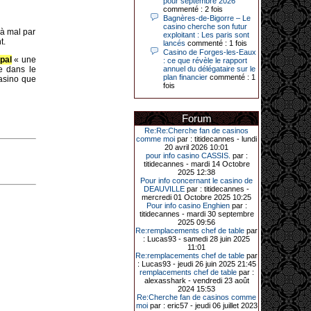
pour septembre 2026
Le plus gros gain gagné depuis plus
commenté : 2 fois
de 20 ans dans l’établissement.
Bagnères-de-Bigorre – Le
casino cherche son futur
 à mal par
exploitant : Les paris sont
t.
lancés
commenté : 1 fois
Casino de Forges-les-Eaux
31-03-2026|
pal
« une
: ce que révèle le rapport
e dans le
annuel du délégataire sur le
Série de jackpots au casino JOA de
plan financier
commenté : 1
Gujan-Mestras : ce mois de mars a
Casino que
fois
été fructueux pour quelques
joueurs. D’abord avec 44 207 euros
remportés le dimanche 22 mars sur
une machine à sous pour une mise
Forum
initiale de 5,28 €. Puis quelques
jours plus tard, le vendredi 27 mars,
Re:Re:Cherche fan de casinos
un joueur a décroché 12 086 euros
comme moi
par : titidecannes - lundi
sur une autre machine à sous.
20 avril 2026 10:01
pour info casino CASSIS.
par :
Enfin, troisième et dernier jackpot,
titidecannes - mardi 14 Octobre
record cette fois-ci, le samedi 28
2025 12:38
mars dernier. Quelque 111 322
Pour info concernant le casino de
euros ont été remportés sur la table
DEAUVILLE
par : titidecannes -
d’Ultimate Texas Hold’em Poker,
mercredi 01 Octobre 2025 10:25
grâce à une mise de 5 euros sur la
Pour info casino Enghien
par :
case bonus et une quinte flush
titidecannes - mardi 30 septembre
royale. Ces gains ont été annoncés
2025 09:56
dans un communiqué diffusé par le
Re:remplacements chef de table
par
casino ce lundi 30 mars en soirée.
: Lucas93 - samedi 28 juin 2025
11:01
Re:remplacements chef de table
par
: Lucas93 - jeudi 26 juin 2025 21:45
remplacements chef de table
par :
11-01-2026|
alexasshark - vendredi 23 août
2024 15:53
Dimanche 11 janvier, en soirée, une
Re:Cherche fan de casinos comme
cliente retraitée de 78 ans, habitant
moi
par : eric57 - jeudi 06 juillet 2023
Trémuson, a eu l’énorme surprise