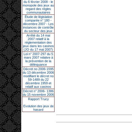
du 6 février 2008 - le
monopole des jeux au
regard des règles
communautaires
Étude de législation
comparée n° 180 -
décembre 2007 - Les
instances de contrôle
du secteur des jeux
Arrêté du 14 mai
2007 relatif à la
réglementation des
jeux dans les casinos
(JO du 17 mai 2007)
Loi n° 2007-297 du 5
mars 2007 relative à
la prévention de la
délinquance
Décret no 2006-1595
du 13 décembre 2006
modifiant le décret no
59-1489 du 22
décembre 1959 et
relatif aux casinos
Décret n° 2006- 1386
du 15 novembre 2006
Rapport Trucy
Evolution des jeux de
hasard