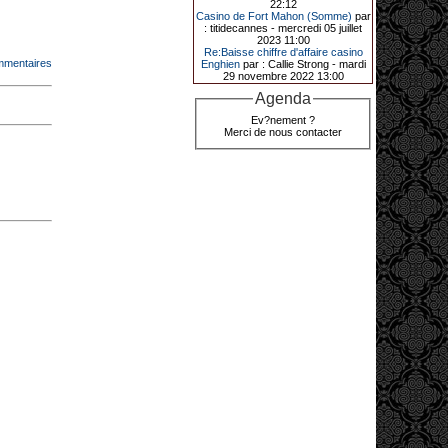
22:12
de décrocher un méga jackpot.
Casino de Fort Mahon (Somme)
par
: titidecannes - mercredi 05 juillet
Elle n’a misé que 88 centimes sur
2023 11:00
une machine à sous et a remporté
Re:Baisse chiffre d'affaire casino
4_ 239 €?!
mmentaires
Enghien
par : Callie Strong - mardi
29 novembre 2022 13:00
Agenda
10-01-2026|
Ev?nement ?
Merci de nous contacter
Au « Kasino » de Fréhel, une
vacancière a décroché le jackpot
en misant seulement 68
centimes. Elle remporte plus de
44 640 € grâce à la machine à
sous « Jin Ji Bao Xi ».
En ce début d’année 2026, le plus
gros jackpot du « Kasino » de
Fréhel a été décroché. Samedi 10
janvier en début de soirée,
l’heureuse gagnante, qui souhaite
garder l’anonymat, a remporté plus
de 44 640 € sur la machine à sous «
Jin Ji Bao Xi », installée en février
2025. La cliente, en vacances dans
la région, a misé 0,68 € avant de
remporter la somme. Un membre du
comité de direction, Flavie Jehan, lui
a remis le gain.