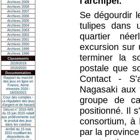
l'archipel.
Archives 2009
Archives 2008
Archives 2007
Se dégourdir l
Archives 2006
Archives 2005
tulipes dans 
Archives 2004
Archives 2003
quartier née
Archives 2002
Archives 2001
excursion sur 
Archives 2000
Archives 1999
Archives 1998
terminer la s
Classements
2018/2019
postale que so
2019/2020
Documentation
Contact - S'
Rapport du marché
des jeux en ligne en
France, 4eme
Nagasaki aux t
trimestre 2020 -
18/03/2021
groupe de cas
Cour des comptes -
La régulation des jeux
d’argent et de hasard
positionné. Il 
Décret n° 2015-669
du 15 juin 2015 relatif
aux prélèvements sur
consortium, à l
le produit des jeux
dans les casinos
par la province
Arrêté du 15 mai
2015 modifiant les
dispositions de