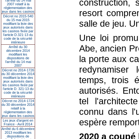
construction, 
l’arrêté du 14 mai
2007 relatif à la
réglementation des
resort compren
jeux dans les casinos
Décret no 2015-540
du 15 mai 2015
salle de jeu. 
modifiant la liste des
jeux autorisés dans
les casinos fixée par
Une loi promul
l’article D.321-13 du
code de la sécurité
intérieure
Abe, ancien Pr
Arrêté du 30
décembre 2014
modifiant les
la porte aux ca
dispositions de
l’arrêté du 14 mai
2007
redynamiser 
Décret no 2014-1726
du 30 décembre 2014
temps, trois 
modifiant la liste des
jeux autorisés dans
les casinos fixée par
autorisés. Ent
l’article D. 321-13 du
code de la sécurité
intérieure
tel l'archite
Décret no 2014-1724
du 30 décembre 2014
relatif à la
connu dans l'u
réglementation des
jeux dans les casinos
espère remport
Les jeux d’argent en
France - Avril 2014
Arrêté du 6 décembre
2013 modifiant les
2020 a coupé 
dispositions de