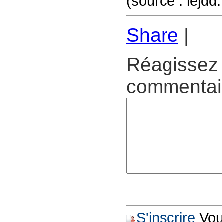
(source : lejdd
Share
|
Réagissez 
commentair
S'inscrire
Vous