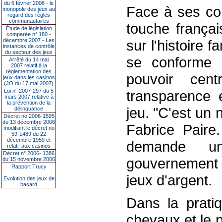
du 6 février 2008 - le
Face à ses con
monopole des jeux au
regard des règles
communautaires
touche françai
Étude de législation
comparée n° 180 -
décembre 2007 - Les
sur l'histoire f
instances de contrôle
du secteur des jeux
se conforme a
Arrêté du 14 mai
2007 relatif à la
réglementation des
pouvoir cen
jeux dans les casinos
(JO du 17 mai 2007)
Loi n° 2007-297 du 5
transparence e
mars 2007 relative à
la prévention de la
jeu. "C'est un 
délinquance
Décret no 2006-1595
du 13 décembre 2006
Fabrice Paire
modifiant le décret no
59-1489 du 22
décembre 1959 et
demande un
relatif aux casinos
Décret n° 2006- 1386
gouvernement 
du 15 novembre 2006
Rapport Trucy
jeux d'argent.
Evolution des jeux de
hasard
Dans la pratiq
chevaux et le 