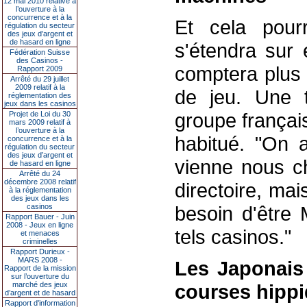
12 mai 2010 relative à
l’ouverture à la
concurrence et à la
Et cela pourr
régulation du secteur
des jeux d’argent et
de hasard en ligne
s'étendra sur 
Fédération Suisse
des Casinos -
comptera plus 
Rapport 2009
Arrêté du 29 juillet
2009 relatif à la
de jeu. Une t
réglementation des
jeux dans les casinos
groupe françai
Projet de Loi du 30
mars 2009 relatif à
l’ouverture à la
habitué. "On a
concurrence et à la
régulation du secteur
des jeux d’argent et
vienne nous ch
de hasard en ligne
Arrêté du 24
décembre 2008 relatif
directoire, mai
à la réglementation
des jeux dans les
casinos
besoin d'être
Rapport Bauer - Juin
2008 - Jeux en ligne
tels casinos."
et menaces
criminelles
Rapport Durieux -
MARS 2008 -
Les Japonais 
Rapport de la mission
sur l’ouverture du
marché des jeux
courses hippi
d’argent et de hasard
Rapport d'information