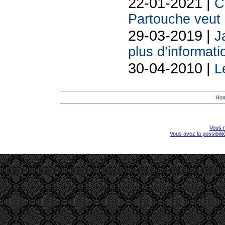
22-01-2021 |
C
Partouche veut 
29-03-2019 |
J
plus d’informati
30-04-2010 |
L
Ho
Vous r
Vous avez la possibili