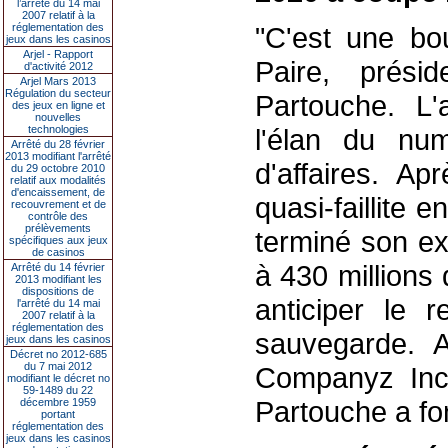
l’arrêté du 14 mai
2007 relatif à la
réglementation des
"C'est une bou
jeux dans les casinos
Arjel - Rapport
Paire, prési
d'activité 2012
Arjel Mars 2013
Régulation du secteur
Partouche. L
des jeux en ligne et
nouvelles
technologies
l'élan du nu
Arrêté du 28 février
2013 modifiant l'arrêté
d'affaires. Ap
du 29 octobre 2010
relatif aux modalités
d'encaissement, de
quasi-faillite 
recouvrement et de
contrôle des
prélèvements
terminé son e
spécifiques aux jeux
de casinos
à 430 millions 
Arrêté du 14 février
2013 modifiant les
dispositions de
anticiper le
l'arrêté du 14 mai
2007 relatif à la
réglementation des
sauvegarde. A
jeux dans les casinos
Décret no 2012-685
du 7 mai 2012
Companyz Inc, 
modifiant le décret no
59-1489 du 22
Partouche a fo
décembre 1959
portant
réglementation des
jeux dans les casinos