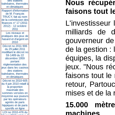
Nous récupé
des stations
balnéaires, thermales
et climatiques
faisons tout l
Rapport d'information
de M. François
TRUCY, fait au nom
de la commission des
L'investisseur
finances n° 17 (2011-
2012) - 12 octobre
2011
milliards de d
Les niveaux et
pratiques des jeux de
gouverneur de
hasard et d’argent en
2010
Décret no 2011-906
de la gestion :
du 29 juillet 2011
modifiant le décret no
59-1489 du 22
équipes, la dis
décembre 1959
portant
jeux. "Nous ré
réglementation des
jeux dans les casinos
des stations
faisons tout le
balnéaires, thermales
et climatiques
Décret no 2010-605
retour, Partou
du 4 juin 2010 relatif à
la proportion
maximale des
mises et de la r
sommes versées en
moyenne aux joueurs
par les opérateurs
15.000 mètr
agréés de paris
hippiques et de paris
sportifs en ligne
machines
LOI no 2010-476 du