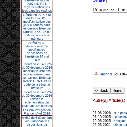
Share
|
l’arrêté du 14 mai
2007 relatif à la
réglementation des
Réagissez - Lais
jeux dans les casinos
Décret no 2015-540
du 15 mai 2015
modifiant la liste des
jeux autorisés dans
les casinos fixée par
l’article D.321-13 du
code de la sécurité
intérieure
Arrêté du 30
décembre 2014
modifiant les
dispositions de
l’arrêté du 14 mai
2007
Décret no 2014-1726
du 30 décembre 2014
modifiant la liste des
S'inscrire
Vous deve
jeux autorisés dans
les casinos fixée par
l’article D. 321-13 du
code de la sécurité
intérieure
Décret no 2014-1724
du 30 décembre 2014
relatif à la
Autre(s) Article(s)
réglementation des
jeux dans les casinos
Les jeux d’argent en
21-06-2026 |
«On pense 
France - Avril 2014
01-10-2025 |
Le casino 
Arrêté du 6 décembre
19-06-2025 |
Houlgate.
2013 modifiant les
dispositions de
25-03-2021 |
Où en son