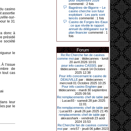
pour septembre 2026
Le plus gros gain gagné depuis plus
commenté : 2 fois
de 20 ans dans l’établissement.
Bagnères-de-Bigorre – Le
 du casino
casino cherche son futur
t assortie
exploitant : Les paris sont
ville-sur-
lancés
commenté : 1 fois
pour le 31
Casino de Forges-les-Eaux
31-03-2026|
: ce que révèle le rapport
annuel du délégataire sur le
Série de jackpots au casino JOA de
plan financier
commenté : 1
ra donc à
Gujan-Mestras : ce mois de mars a
fois
été fructueux pour quelques
re présidé
joueurs. D’abord avec 44 207 euros
e société
remportés le dimanche 22 mars sur
une machine à sous pour une mise
Forum
initiale de 5,28 €. Puis quelques
vigueur le
jours plus tard, le vendredi 27 mars,
Re:Re:Cherche fan de casinos
un joueur a décroché 12 086 euros
comme moi
par : titidecannes - lundi
sur une autre machine à sous.
20 avril 2026 10:01
 À l’issue
pour info casino CASSIS.
par :
Enfin, troisième et dernier jackpot,
nombre de
titidecannes - mardi 14 Octobre
record cette fois-ci, le samedi 28
 tout cas
2025 12:38
mars dernier. Quelque 111 322
Pour info concernant le casino de
euros ont été remportés sur la table
DEAUVILLE
par : titidecannes -
d’Ultimate Texas Hold’em Poker,
mercredi 01 Octobre 2025 10:25
grâce à une mise de 5 euros sur la
Pour info casino Enghien
par :
case bonus et une quinte flush
titidecannes - mardi 30 septembre
idé
royale. Ces gains ont été annoncés
2025 09:56
dans un communiqué diffusé par le
Re:remplacements chef de table
par
casino ce lundi 30 mars en soirée.
: Lucas93 - samedi 28 juin 2025
dans leur
11:01
ées par le
Re:remplacements chef de table
par
: Lucas93 - jeudi 26 juin 2025 21:45
remplacements chef de table
par :
11-01-2026|
alexasshark - vendredi 23 août
2024 15:53
Dimanche 11 janvier, en soirée, une
Re:Cherche fan de casinos comme
cliente retraitée de 78 ans, habitant
moi
par : eric57 - jeudi 06 juillet 2023
Trémuson, a eu l’énorme surprise