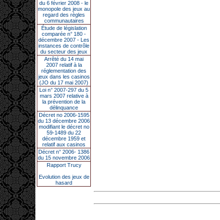
du 6 février 2008 - le
monopole des jeux au
regard des règles
communautaires
Étude de législation
comparée n° 180 -
décembre 2007 - Les
instances de contrôle
du secteur des jeux
Arrêté du 14 mai
2007 relatif à la
réglementation des
jeux dans les casinos
(JO du 17 mai 2007)
Loi n° 2007-297 du 5
mars 2007 relative à
la prévention de la
délinquance
Décret no 2006-1595
du 13 décembre 2006
modifiant le décret no
59-1489 du 22
décembre 1959 et
relatif aux casinos
Décret n° 2006- 1386
du 15 novembre 2006
Rapport Trucy
Evolution des jeux de
hasard