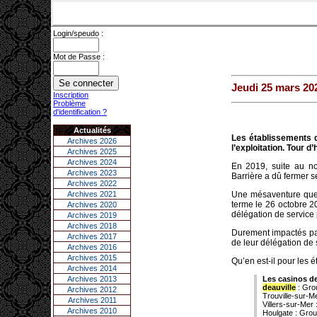
Login/speudo :
Mot de Passe :
Jeudi 25 mars 20
Inscription
Problème
d'identification ?
Actualités
Les établissements d
Archives 2026
l’exploitation. Tour d
Archives 2025
Archives 2024
En 2019, suite au no
Archives 2023
Barrière a dû fermer s
Archives 2022
Archives 2021
Une mésaventure que C
terme le 26 octobre 20
Archives 2020
délégation de service 
Archives 2019
Archives 2018
Durement impactés par
Archives 2017
de leur délégation de 
Archives 2016
Archives 2015
Qu’en est-il pour les 
Archives 2014
Archives 2013
Les casinos de 
deauville
: Gro
Archives 2012
Trouville-sur-M
Archives 2011
Villers-sur-Mer
Archives 2010
Houlgate : Grou