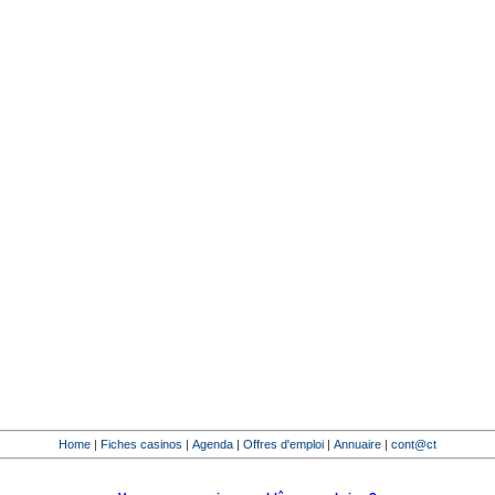
Home
|
Fiches casinos
|
Agenda
|
Offres d'emploi
|
Annuaire
|
cont@ct