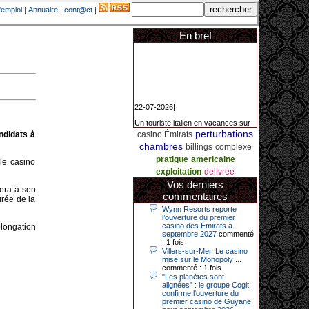
'emploi
|
Annuaire
|
cont@ct
|
En bref
22-07-2026|
Un touriste italien en vacances sur
la Côte d’Azur a remporté un
perturbations
ndidats à
casino Émirats
jackpot exceptionnel de 84.631
euros dans la nuit de samedi à
chambres
billings
complexe
dimanche au Casino Barrière Le
pratique
americaine
Croisette à Cannes. Il s’agit d’un
le casino
nouveau record de gains de l’année
exploitation
delivree
2026 pour cet établissement.
Vos derniers
vera à son
commentaires
urée de la
Wynn Resorts reporte
14-04-2026|
l’ouverture du premier
casino des Émirats à
olongation
Dimanche 12 avril 2026, cette date
septembre 2027
commenté
restera gravée dans la mémoire de
: 1 fois
ce joueur du casino de Saint-Quay-
Villers-sur-Mer. Le casino
Portrieux (Côtes-d’Armor).
mise sur le Monopoly ...
commenté : 1 fois
Ce quinquagénaire, habitant Plouha
"Les planètes sont
mais souhaitant garder l’anonymat,
alignées" : le groupe Cogit
a eu l’énorme surprise de décrocher
confirme l'ouverture du
un jackpot record de 82 426 €.
premier casino de Guyane