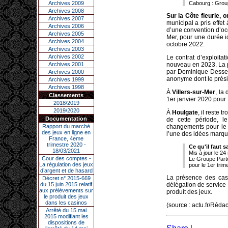
Archives 2009
Cabourg : Grou
Archives 2008
Sur la Côte fleurie, 
Archives 2007
municipal a pris effe
Archives 2006
d’une convention d’oc
Archives 2005
Mer, pour une durée i
Archives 2004
octobre 2022.
Archives 2003
Archives 2002
Le contrat d’exploita
Archives 2001
nouveau en 2023. La p
par Dominique Dessei
Archives 2000
anonyme dont le prési
Archives 1999
Archives 1998
À
Villers-sur-Mer
, la
Classements
1er janvier 2020 pour 
2018/2019
2019/2020
À
Houlgate
, il reste 
Documentation
de cette période, l
Rapport du marché
changements pour le 
des jeux en ligne en
l’une des idées marqu
France, 4eme
trimestre 2020 -
Ce qu'il faut s
18/03/2021
Mis à jour le 2
Cour des comptes -
Le Groupe Parto
La régulation des jeux
pour le 1er trim
d’argent et de hasard
La présence des casi
Décret n° 2015-669
du 15 juin 2015 relatif
délégation de service p
aux prélèvements sur
produit des jeux.
le produit des jeux
dans les casinos
(source : actu.fr/Réda
Arrêté du 15 mai
2015 modifiant les
dispositions de