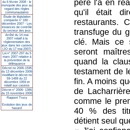
père l'a en réa
du 6 février 2008 - le
monopole des jeux au
regard des règles
qu'il était d
communautaires
Étude de législation
restaurants. 
comparée n° 180 -
décembre 2007 - Les
instances de contrôle
transfuge du g
du secteur des jeux
Arrêté du 14 mai
2007 relatif à la
clé. Mais ce 
réglementation des
jeux dans les casinos
seront maîtr
(JO du 17 mai 2007)
Loi n° 2007-297 du 5
mars 2007 relative à
quand la claus
la prévention de la
délinquance
Décret no 2006-1595
testament de l
du 13 décembre 2006
modifiant le décret no
fin. A moins q
59-1489 du 22
décembre 1959 et
relatif aux casinos
de Lacharrière
Décret n° 2006- 1386
du 15 novembre 2006
Rapport Trucy
comme le prem
Evolution des jeux de
40 % des tit
hasard
détient seul q