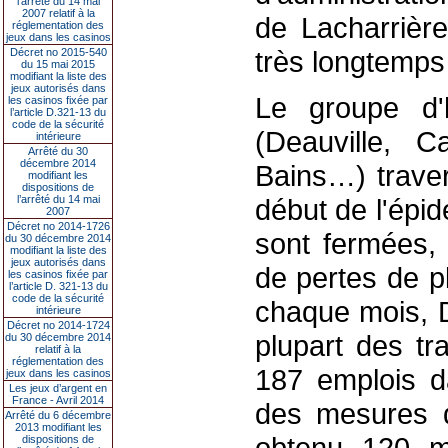
l’arrêté du 14 mai
2007 relatif à la
de Lacharrière
réglementation des
jeux dans les casinos
très longtemps 
Décret no 2015-540
du 15 mai 2015
modifiant la liste des
jeux autorisés dans
Le groupe d'
les casinos fixée par
l’article D.321-13 du
code de la sécurité
(Deauville, C
intérieure
Arrêté du 30
décembre 2014
Bains…) traver
modifiant les
dispositions de
l’arrêté du 14 mai
début de l'épi
2007
Décret no 2014-1726
sont fermées, 
du 30 décembre 2014
modifiant la liste des
jeux autorisés dans
de pertes de p
les casinos fixée par
l’article D. 321-13 du
code de la sécurité
chaque mois, 
intérieure
Décret no 2014-1724
plupart des tr
du 30 décembre 2014
relatif à la
réglementation des
187 emplois d
jeux dans les casinos
Les jeux d’argent en
France - Avril 2014
des mesures d
Arrêté du 6 décembre
2013 modifiant les
obtenu 120 mil
dispositions de