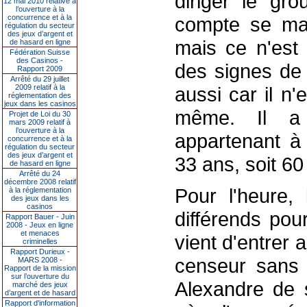
diriger le gro
12 mai 2010 relative à
l’ouverture à la
concurrence et à la
compte se mai
régulation du secteur
des jeux d’argent et
mais ce n'est 
de hasard en ligne
Fédération Suisse
des Casinos -
des signes de 
Rapport 2009
Arrêté du 29 juillet
2009 relatif à la
aussi car il n'
réglementation des
jeux dans les casinos
même. Il a j
Projet de Loi du 30
mars 2009 relatif à
l’ouverture à la
appartenant à 
concurrence et à la
régulation du secteur
des jeux d’argent et
33 ans, soit 60
de hasard en ligne
Arrêté du 24
décembre 2008 relatif
Pour l'heure, 
à la réglementation
des jeux dans les
casinos
différends pou
Rapport Bauer - Juin
2008 - Jeux en ligne
et menaces
vient d'entrer
criminelles
Rapport Durieux -
censeur sans 
MARS 2008 -
Rapport de la mission
sur l’ouverture du
Alexandre de s
marché des jeux
d’argent et de hasard
Rapport d'information