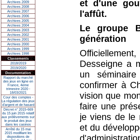
et d'une gou
Archives 2009
Archives 2008
l'affût.
Archives 2007
Archives 2006
Archives 2005
Le groupe B
Archives 2004
Archives 2003
Archives 2002
génération
Archives 2001
Archives 2000
Archives 1999
Officielleme
Archives 1998
Classements
Desseigne a m
2018/2019
2019/2020
un séminaire 
Documentation
Rapport du marché
des jeux en ligne en
confirmer à C
France, 4eme
trimestre 2020 -
vision que mon
18/03/2021
Cour des comptes -
La régulation des jeux
faire une présen
d’argent et de hasard
Décret n° 2015-669
du 15 juin 2015 relatif
je viens de le
aux prélèvements sur
le produit des jeux
et du développ
dans les casinos
Arrêté du 15 mai
2015 modifiant les
d'administrati
dispositions de