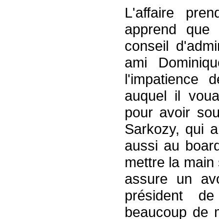
L'affaire pre
apprend que 
conseil d'adm
ami Dominiqu
l'impatience 
auquel il vou
pour avoir sou
Sarkozy, qui a
aussi au board
mettre la main
assure un avo
président de
beaucoup de m