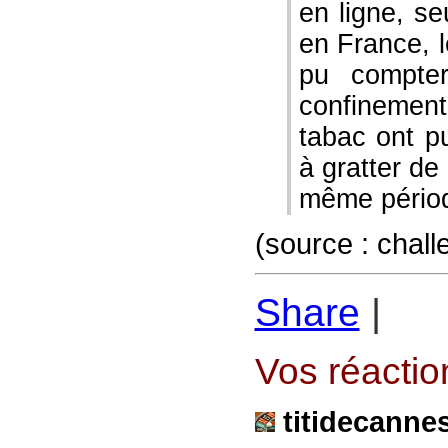
en ligne, se
en France, l
pu compte
confinemen
tabac ont p
à gratter de
même péri
(source : chal
Share
|
Vos réaction
titidecanne