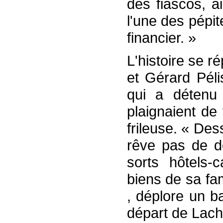
des fiascos, a
l'une des pépi
financier. »
L'histoire se r
et Gérard Péli
qui a détenu
plaignaient de 
frileuse. « Des
rêve pas de de
sorts hôtels-
biens de sa fam
, déplore un ba
départ de Lach