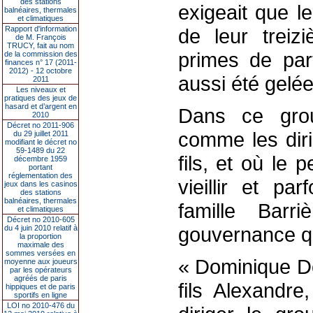
des stations
exigeait que le
balnéaires, thermales
et climatiques
Rapport d'information
de leur treiz
de M. François
TRUCY, fait au nom
primes de part
de la commission des
finances n° 17 (2011-
2012) - 12 octobre
aussi été gelée
2011
Les niveaux et
pratiques des jeux de
hasard et d’argent en
Dans ce grou
2010
Décret no 2011-906
comme les dir
du 29 juillet 2011
modifiant le décret no
59-1489 du 22
fils, et où le 
décembre 1959
portant
réglementation des
vieillir et p
jeux dans les casinos
des stations
balnéaires, thermales
famille Barri
et climatiques
Décret no 2010-605
gouvernance qu
du 4 juin 2010 relatif à
la proportion
maximale des
sommes versées en
« Dominique D
moyenne aux joueurs
par les opérateurs
agréés de paris
fils Alexandr
hippiques et de paris
sportifs en ligne
LOI no 2010-476 du