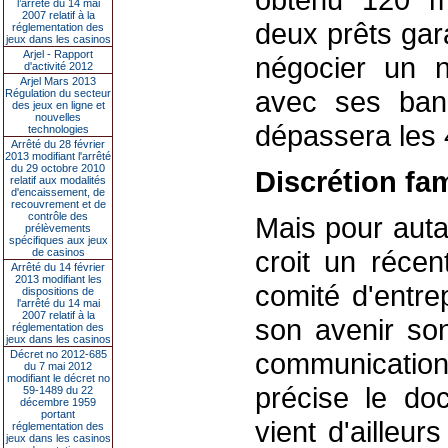
l’arrêté du 14 mai
2007 relatif à la
deux prêts garan
réglementation des
jeux dans les casinos
Arjel - Rapport
négocier un n
d'activité 2012
Arjel Mars 2013
avec ses ban
Régulation du secteur
des jeux en ligne et
nouvelles
dépassera les 4
technologies
Arrêté du 28 février
2013 modifiant l'arrêté
du 29 octobre 2010
Discrétion fam
relatif aux modalités
d'encaissement, de
recouvrement et de
contrôle des
Mais pour autan
prélèvements
spécifiques aux jeux
croit un récen
de casinos
Arrêté du 14 février
2013 modifiant les
comité d'entre
dispositions de
l'arrêté du 14 mai
2007 relatif à la
son avenir son
réglementation des
jeux dans les casinos
communication
Décret no 2012-685
du 7 mai 2012
modifiant le décret no
précise le do
59-1489 du 22
décembre 1959
portant
vient d'ailleu
réglementation des
jeux dans les casinos