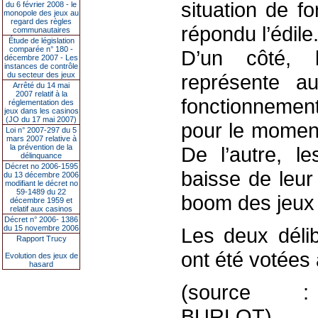
situation de f
du 6 février 2008 - le
monopole des jeux au
regard des règles
répondu l’édile
communautaires
Étude de législation
comparée n° 180 -
D’un côté, 
décembre 2007 - Les
instances de contrôle
du secteur des jeux
représente a
Arrêté du 14 mai
2007 relatif à la
fonctionnement
réglementation des
jeux dans les casinos
(JO du 17 mai 2007)
pour le moment,
Loi n° 2007-297 du 5
mars 2007 relative à
la prévention de la
De l’autre, l
délinquance
Décret no 2006-1595
baisse de leur
du 13 décembre 2006
modifiant le décret no
59-1489 du 22
boom des jeux 
décembre 1959 et
relatif aux casinos
Décret n° 2006- 1386
du 15 novembre 2006
Les deux délib
Rapport Trucy
ont été votées 
Evolution des jeux de
hasard
(source : 
BURLOT)