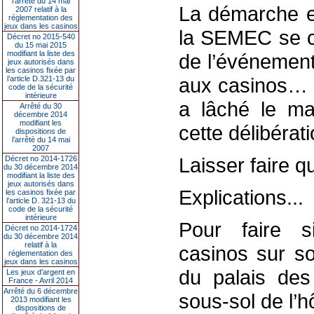
l’arrêté du 14 mai
La démarche es
2007 relatif à la
réglementation des
jeux dans les casinos
la SEMEC se ch
Décret no 2015-540
du 15 mai 2015
modifiant la liste des
de l’événement
jeux autorisés dans
les casinos fixée par
aux casinos… "
l’article D.321-13 du
code de la sécurité
intérieure
a lâché le ma
Arrêté du 30
décembre 2014
modifiant les
cette délibérati
dispositions de
l’arrêté du 14 mai
2007
Laisser faire q
Décret no 2014-1726
du 30 décembre 2014
modifiant la liste des
jeux autorisés dans
Explications...
les casinos fixée par
l’article D. 321-13 du
code de la sécurité
intérieure
Pour faire s
Décret no 2014-1724
du 30 décembre 2014
relatif à la
casinos sur son
réglementation des
jeux dans les casinos
du palais des 
Les jeux d’argent en
France - Avril 2014
Arrêté du 6 décembre
sous-sol de l’h
2013 modifiant les
dispositions de