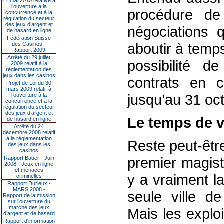
12 mai 2010 relative à
l’ouverture à la
procédure de
concurrence et à la
régulation du secteur
des jeux d’argent et
négociations 
de hasard en ligne
Fédération Suisse
aboutir à temp
des Casinos -
Rapport 2009
Arrêté du 29 juillet
possibilité d
2009 relatif à la
réglementation des
jeux dans les casinos
contrats en c
Projet de Loi du 30
mars 2009 relatif à
jusqu’au 31 oc
l’ouverture à la
concurrence et à la
régulation du secteur
des jeux d’argent et
Le temps de v
de hasard en ligne
Arrêté du 24
décembre 2008 relatif
à la réglementation
Reste peut-être
des jeux dans les
casinos
premier magistr
Rapport Bauer - Juin
2008 - Jeux en ligne
et menaces
y a vraiment l
criminelles
Rapport Durieux -
MARS 2008 -
seule ville 
Rapport de la mission
sur l’ouverture du
marché des jeux
Mais les explo
d’argent et de hasard
Rapport d'information