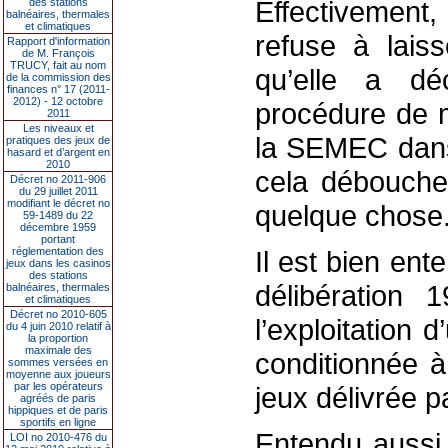
Effectivement
des stations
balnéaires, thermales
et climatiques
refuse à lais
Rapport d'information
de M. François
TRUCY, fait au nom
qu’elle a dé
de la commission des
finances n° 17 (2011-
2012) - 12 octobre
procédure de m
2011
Les niveaux et
la SEMEC dans 
pratiques des jeux de
hasard et d’argent en
2010
cela débouche
Décret no 2011-906
du 29 juillet 2011
modifiant le décret no
quelque chose.
59-1489 du 22
décembre 1959
portant
réglementation des
Il est bien ent
jeux dans les casinos
des stations
délibération 
balnéaires, thermales
et climatiques
Décret no 2010-605
l’exploitation
du 4 juin 2010 relatif à
la proportion
maximale des
conditionnée à
sommes versées en
moyenne aux joueurs
par les opérateurs
jeux délivrée pa
agréés de paris
hippiques et de paris
sportifs en ligne
Entendu aussi 
LOI no 2010-476 du