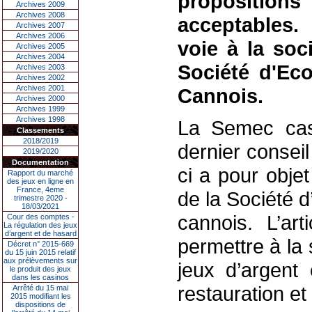
propositio
Archives 2009
Archives 2008
acceptables.
Archives 2007
Archives 2006
voie à la soci
Archives 2005
Archives 2004
Société d'Ec
Archives 2003
Archives 2002
Archives 2001
Cannois.
Archives 2000
Archives 1999
Archives 1998
La Semec casi
Classements
2018/2019
dernier consei
2019/2020
Documentation
ci a pour obje
Rapport du marché
des jeux en ligne en
France, 4eme
de la Société 
trimestre 2020 -
18/03/2021
cannois. L’ar
Cour des comptes -
La régulation des jeux
d’argent et de hasard
permettre à la 
Décret n° 2015-669
du 15 juin 2015 relatif
aux prélèvements sur
jeux d’argent
le produit des jeux
dans les casinos
restauration et
Arrêté du 15 mai
2015 modifiant les
dispositions de