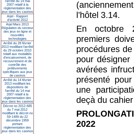
l’arrêté du 14 mai
(anciennement
2007 relatif à la
réglementation des
jeux dans les casinos
l’hôtel 3.14.
Arjel - Rapport
d'activité 2012
Arjel Mars 2013
En octobre 
Régulation du secteur
des jeux en ligne et
nouvelles
premiers doive
technologies
Arrêté du 28 février
procédures de 
2013 modifiant l'arrêté
du 29 octobre 2010
relatif aux modalités
pour désigner 
d'encaissement, de
recouvrement et de
contrôle des
avérées infruc
prélèvements
spécifiques aux jeux
de casinos
présenté pour
Arrêté du 14 février
2013 modifiant les
une participat
dispositions de
l'arrêté du 14 mai
2007 relatif à la
deçà du cahier
réglementation des
jeux dans les casinos
Décret no 2012-685
du 7 mai 2012
PROLONGATI
modifiant le décret no
59-1489 du 22
décembre 1959
2022
portant
réglementation des
jeux dans les casinos