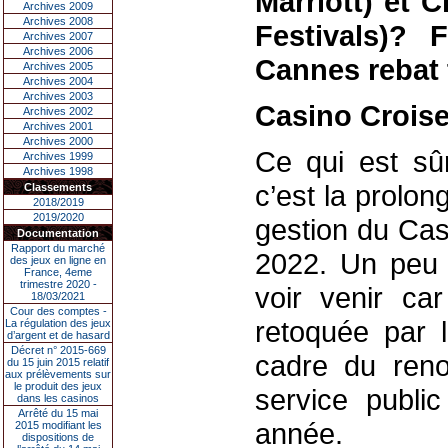
Marriott) et C
Archives 2009
Archives 2008
Festivals)? 
Archives 2007
Archives 2006
Cannes rebat 
Archives 2005
Archives 2004
Archives 2003
Casino Croise
Archives 2002
Archives 2001
Archives 2000
Ce qui est sûr
Archives 1999
Archives 1998
c’est la prolo
Classements
2018/2019
2019/2020
gestion du Cas
Documentation
Rapport du marché
2022. Un peu 
des jeux en ligne en
France, 4eme
trimestre 2020 -
voir venir car
18/03/2021
Cour des comptes -
retoquée par l
La régulation des jeux
d’argent et de hasard
Décret n° 2015-669
cadre du reno
du 15 juin 2015 relatif
aux prélèvements sur
le produit des jeux
service public
dans les casinos
Arrêté du 15 mai
année.
2015 modifiant les
dispositions de