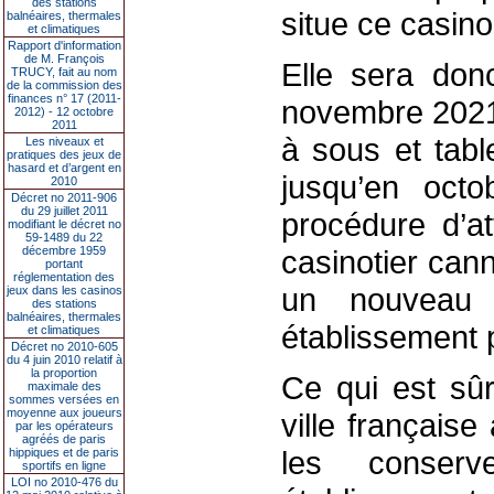
des stations
situe ce casino
balnéaires, thermales
et climatiques
Rapport d'information
de M. François
Elle sera don
TRUCY, fait au nom
de la commission des
finances n° 17 (2011-
novembre 2021
2012) - 12 octobre
2011
à sous et tabl
Les niveaux et
pratiques des jeux de
hasard et d’argent en
jusqu’en octo
2010
Décret no 2011-906
du 29 juillet 2011
procédure d’at
modifiant le décret no
59-1489 du 22
décembre 1959
casinotier cann
portant
réglementation des
un nouveau l
jeux dans les casinos
des stations
balnéaires, thermales
établissement 
et climatiques
Décret no 2010-605
du 4 juin 2010 relatif à
la proportion
Ce qui est sûr
maximale des
sommes versées en
moyenne aux joueurs
ville française
par les opérateurs
agréés de paris
les conserv
hippiques et de paris
sportifs en ligne
LOI no 2010-476 du