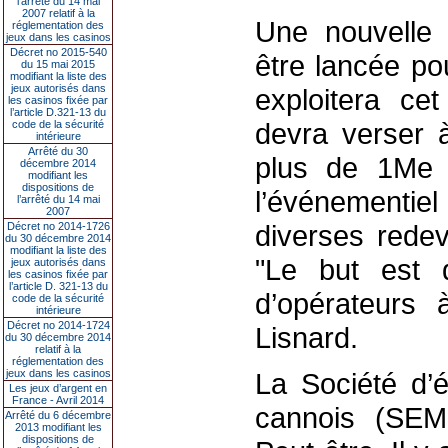
l’arrêté du 14 mai
2007 relatif à la
Une nouvelle 
réglementation des
jeux dans les casinos
Décret no 2015-540
être lancée pou
du 15 mai 2015
modifiant la liste des
jeux autorisés dans
exploitera ce
les casinos fixée par
l’article D.321-13 du
devra verser à
code de la sécurité
intérieure
Arrêté du 30
plus de 1Me m
décembre 2014
modifiant les
dispositions de
l’événementiel
l’arrêté du 14 mai
2007
diverses redev
Décret no 2014-1726
du 30 décembre 2014
modifiant la liste des
"Le but est d
jeux autorisés dans
les casinos fixée par
l’article D. 321-13 du
d’opérateurs 
code de la sécurité
intérieure
Décret no 2014-1724
Lisnard.
du 30 décembre 2014
relatif à la
réglementation des
jeux dans les casinos
La Société d’
Les jeux d’argent en
France - Avril 2014
cannois (SEME
Arrêté du 6 décembre
2013 modifiant les
dispositions de