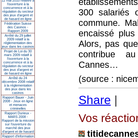
établissement
12 mai 2010 relative à
l’ouverture à la
concurrence et à la
300 salariés 
régulation du secteur
des jeux d’argent et
de hasard en ligne
commune. Malgr
Fédération Suisse
des Casinos -
encaissé plus
Rapport 2009
Arrêté du 29 juillet
2009 relatif à la
Alors, pas que
réglementation des
jeux dans les casinos
contribue au
Projet de Loi du 30
mars 2009 relatif à
l’ouverture à la
Cannes…
concurrence et à la
régulation du secteur
des jeux d’argent et
de hasard en ligne
(source : nice
Arrêté du 24
décembre 2008 relatif
à la réglementation
des jeux dans les
casinos
Share
|
Rapport Bauer - Juin
2008 - Jeux en ligne
et menaces
criminelles
Rapport Durieux -
Vos réaction
MARS 2008 -
Rapport de la mission
sur l’ouverture du
marché des jeux
titidecanne
d’argent et de hasard
Rapport d'information