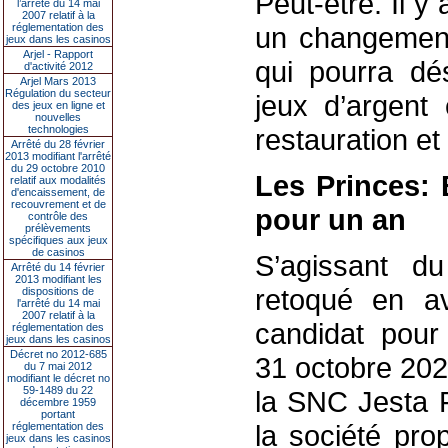
Peut-être. Il y
l’arrêté du 14 mai
2007 relatif à la
réglementation des
un changement
jeux dans les casinos
Arjel - Rapport
qui pourra dés
d'activité 2012
Arjel Mars 2013
Régulation du secteur
jeux d’argent
des jeux en ligne et
nouvelles
technologies
restauration et
Arrêté du 28 février
2013 modifiant l'arrêté
du 29 octobre 2010
Les Princes: 
relatif aux modalités
d'encaissement, de
recouvrement et de
pour un an
contrôle des
prélèvements
spécifiques aux jeux
de casinos
S’agissant du
Arrêté du 14 février
2013 modifiant les
retoqué en av
dispositions de
l'arrêté du 14 mai
2007 relatif à la
candidat pour 
réglementation des
jeux dans les casinos
Décret no 2012-685
31 octobre 202
du 7 mai 2012
modifiant le décret no
59-1489 du 22
la SNC Jesta F
décembre 1959
portant
la société prop
réglementation des
jeux dans les casinos