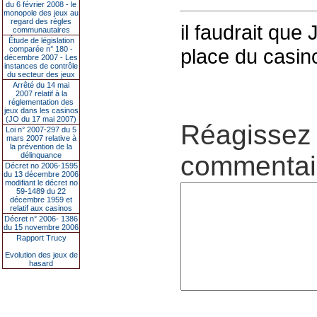
du 6 février 2008 - le
monopole des jeux au
regard des règles
il faudrait que
communautaires
Étude de législation
comparée n° 180 -
place du casino
décembre 2007 - Les
instances de contrôle
du secteur des jeux
Arrêté du 14 mai
2007 relatif à la
réglementation des
jeux dans les casinos
(JO du 17 mai 2007)
Réagissez 
Loi n° 2007-297 du 5
mars 2007 relative à
la prévention de la
délinquance
commentair
Décret no 2006-1595
du 13 décembre 2006
modifiant le décret no
59-1489 du 22
décembre 1959 et
relatif aux casinos
Décret n° 2006- 1386
du 15 novembre 2006
Rapport Trucy
Evolution des jeux de
hasard