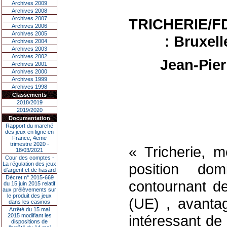
Archives 2009
Archives 2008
Archives 2007
TRICHERIE/F
Archives 2006
Archives 2005
: Bruxell
Archives 2004
Archives 2003
Archives 2002
Jean-Pie
Archives 2001
Archives 2000
Archives 1999
Archives 1998
Classements
2018/2019
2019/2020
Documentation
Rapport du marché
des jeux en ligne en
France, 4eme
trimestre 2020 -
« Tricherie, 
18/03/2021
Cour des comptes -
La régulation des jeux
position dom
d’argent et de hasard
Décret n° 2015-669
contournant d
du 15 juin 2015 relatif
aux prélèvements sur
le produit des jeux
(UE) , avanta
dans les casinos
Arrêté du 15 mai
2015 modifiant les
intéressant de
dispositions de