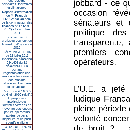
jobbard - ce q
des stations
balnéaires, thermales
et climatiques
occasion rêvé
Rapport d'information
de M. François
TRUCY, fait au nom
sénateurs et 
de la commission des
finances n° 17 (2011-
2012) - 12 octobre
politique de
2011
Les niveaux et
transparente, 
pratiques des jeux de
hasard et d’argent en
2010
premiers con
Décret no 2011-906
du 29 juillet 2011
modifiant le décret no
opérateurs.
59-1489 du 22
décembre 1959
portant
réglementation des
jeux dans les casinos
des stations
balnéaires, thermales
L’U.E. a jet
et climatiques
Décret no 2010-605
du 4 juin 2010 relatif à
ludique França
la proportion
maximale des
sommes versées en
pleine période 
moyenne aux joueurs
par les opérateurs
volonté concer
agréés de paris
hippiques et de paris
sportifs en ligne
de bruit ? -
LOI no 2010-476 du