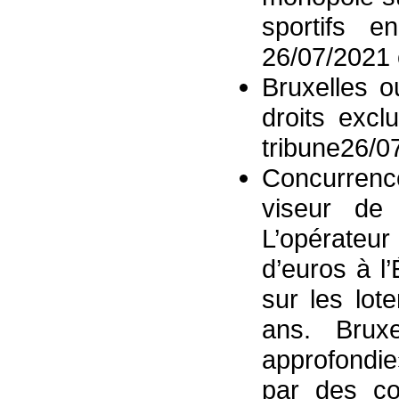
sportifs e
26/07/2021 c
Bruxelles o
droits excl
tribune26/0
Concurrence
viseur de
L’opérateu
d’euros à l
sur les lot
ans. Brux
approfondie
par des con