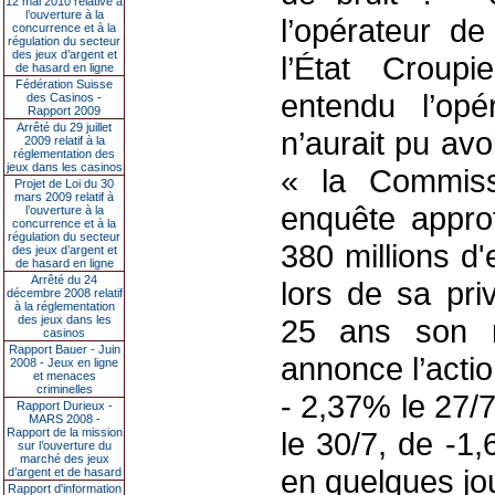
12 mai 2010 relative à
l’ouverture à la
l’opérateur de
concurrence et à la
régulation du secteur
des jeux d’argent et
l’État Croup
de hasard en ligne
Fédération Suisse
entendu l’opé
des Casinos -
Rapport 2009
Arrêté du 29 juillet
n’aurait pu avoi
2009 relatif à la
réglementation des
jeux dans les casinos
« la Commiss
Projet de Loi du 30
mars 2009 relatif à
enquête appro
l’ouverture à la
concurrence et à la
régulation du secteur
380 millions d
des jeux d’argent et
de hasard en ligne
Arrêté du 24
lors de sa pri
décembre 2008 relatif
à la réglementation
des jeux dans les
25 ans son m
casinos
Rapport Bauer - Juin
annonce l’acti
2008 - Jeux en ligne
et menaces
criminelles
- 2,37% le 27/7
Rapport Durieux -
MARS 2008 -
Rapport de la mission
le 30/7, de -1
sur l’ouverture du
marché des jeux
en quelques jo
d’argent et de hasard
Rapport d'information