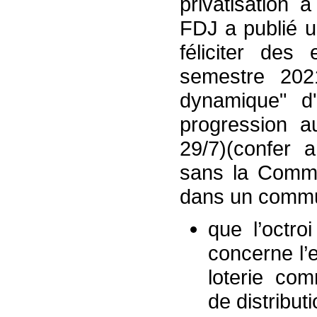
privatisation 
FDJ a publié 
féliciter des 
semestre 202
dynamique" d'
progression a
29/7)(confer 
sans la Commi
dans un commu
que l’octro
concerne l’e
loterie co
de distribut