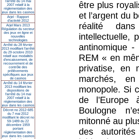
l’arrêté du 14 mai
être plus royal
2007 relatif à la
réglementation des
jeux dans les casinos
et l’argent du
Arjel - Rapport
d'activité 2012
réalité dan
Arjel Mars 2013
Régulation du secteur
des jeux en ligne et
intellectuelle, 
nouvelles
technologies
antinomique - 
Arrêté du 28 février
2013 modifiant l'arrêté
du 29 octobre 2010
REM « en mêm
relatif aux modalités
d'encaissement, de
recouvrement et de
privatise, en
contrôle des
prélèvements
spécifiques aux jeux
marchés, e
de casinos
Arrêté du 14 février
monopole. Si c
2013 modifiant les
dispositions de
l'arrêté du 14 mai
de l’Europe à
2007 relatif à la
réglementation des
jeux dans les casinos
Boulogne n’e
Décret no 2012-685
du 7 mai 2012
modifiant le décret no
mitonné au plus
59-1489 du 22
décembre 1959
des autorité
portant
réglementation des
jeux dans les casinos