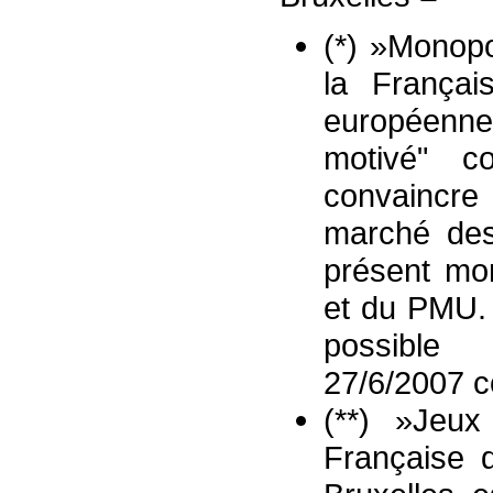
(*) »Monopo
la França
européenne
motivé" c
convaincre
marché des 
présent mo
et du PMU. 
possible 
27/6/2007 c
(**) »Jeux
Française d