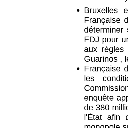
Bruxelles 
Française 
déterminer s
FDJ pour u
aux règles 
Guarinos , l
Française d
les condit
Commissio
enquête app
de 380 mill
l'État afi
monopole sur