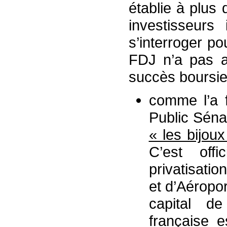
établie à plus 
investisseurs 
s’interroger po
FDJ n’a pas a
succès boursier
comme l’a f
Public Séna
« les bijoux
C’est offi
privatisati
et d’Aéropo
capital d
française 