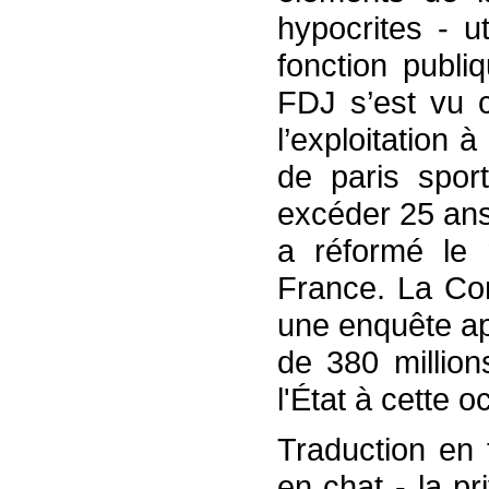
hypocrites - u
fonction publi
FDJ s’est vu co
l’exploitation à
de paris spor
excéder 25 ans,
a réformé le
France. La Co
une enquête ap
de 380 millio
l'État à cette 
Traduction en 
en chat - la pr