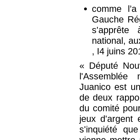
comme l’a 
Gauche Rég
s'apprête
national, au
, I4 juins 2
« Député Nouv
l'Assemblée 
Juanico est un
de deux rappor
du comité pour
jeux d'argent
s'inquiété qu
vienne mettre 