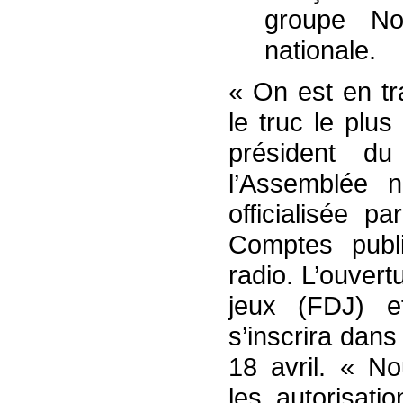
groupe No
nationale.
« On est en tra
le truc le plu
président d
l’Assemblée n
officialisée p
Comptes publ
radio. L’ouvert
jeux (FDJ) e
s’inscrira dans
18 avril. « N
les autorisati