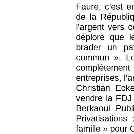
Faure, c’est e
de la Républi
l’argent vers 
déplore que l
brader un pat
commun ». Le
complètemen
entreprises, l’
Christian Eck
vendre la FDJ 
Berkaoui Pub
Privatisation
famille » pour 