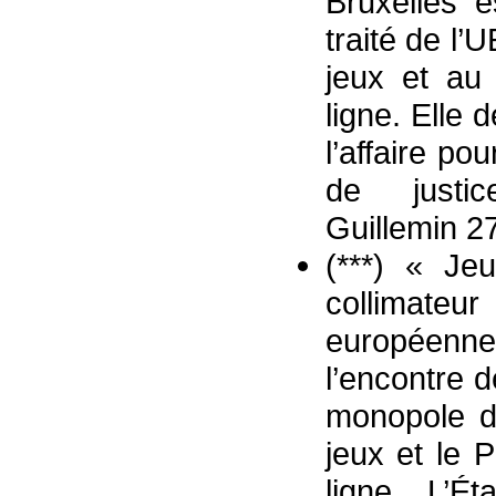
Bruxelles e
traité de l’
jeux et au
ligne. Elle 
l’affaire po
de justic
Guillemin 27
(***) « Je
collimateu
européenne 
l’encontre 
monopole do
jeux et le 
ligne. L’É