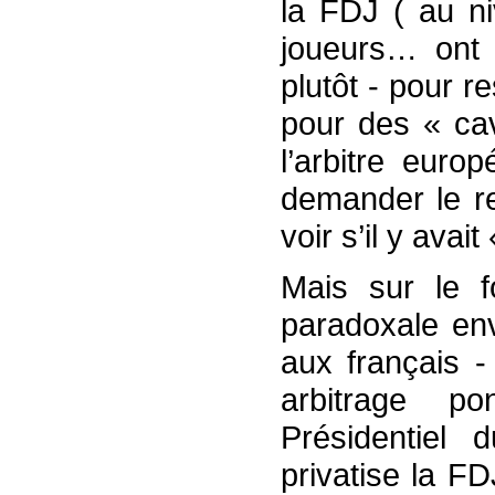
la FDJ ( au ni
joueurs… ont 
plutôt - pour r
pour des « cav
l’arbitre europ
demander le r
voir s’il y avait
Mais sur le f
paradoxale en
aux français 
arbitrage po
Présidentie
privatise la F