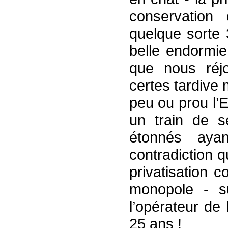
conservatio
quelque sorte 3
belle endormi
que nous réjo
certes tardive 
peu ou prou l’
un train de 
étonnés ayan
contradiction q
privatisation 
monopole - su
l’opérateur de 
25 ans !