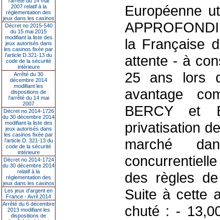
l’arrêté du 14 mai
Européenne uti
2007 relatif à la
réglementation des
jeux dans les casinos
APPROFONDIE q
Décret no 2015-540
du 15 mai 2015
modifiant la liste des
la Française d
jeux autorisés dans
les casinos fixée par
l’article D.321-13 du
attente - à c
code de la sécurité
intérieure
25 ans lors 
Arrêté du 30
décembre 2014
modifiant les
avantage co
dispositions de
l’arrêté du 14 mai
2007
BERCY et B
Décret no 2014-1726
du 30 décembre 2014
privatisation de
modifiant la liste des
jeux autorisés dans
les casinos fixée par
marché dan
l’article D. 321-13 du
code de la sécurité
intérieure
concurrentielle
Décret no 2014-1724
du 30 décembre 2014
relatif à la
des règles de 
réglementation des
jeux dans les casinos
Suite à cette 
Les jeux d’argent en
France - Avril 2014
Arrêté du 6 décembre
chuté : - 13,0
2013 modifiant les
dispositions de