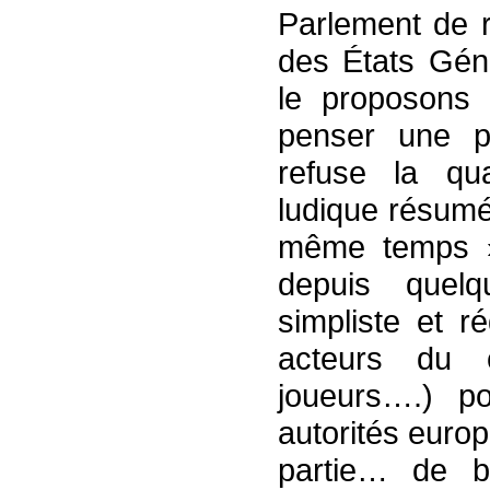
Parlement de r
des États Gé
le proposons 
penser une po
refuse la qu
ludique résumé
même temps »
depuis quelq
simpliste et r
acteurs du 
joueurs….) po
autorités euro
partie… de bi