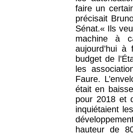
faire un certa
précisait Brun
Sénat.« Ils veu
machine à ca
aujourd’hui à 
budget de l’Éta
les associatio
Faure. L’envel
était en baiss
pour 2018 et d
inquiétaient le
développement 
hauteur de 8