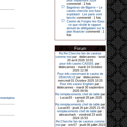
pour septembre 2026
Le plus gros gain gagné depuis plus
commenté : 2 fois
de 20 ans dans l’établissement.
Bagnères-de-Bigorre – Le
casino cherche son futur
exploitant : Les paris sont
lancés
commenté : 1 fois
Casino de Forges-les-Eaux
31-03-2026|
: ce que révèle le rapport
annuel du délégataire sur le
Série de jackpots au casino JOA de
plan financier
commenté : 1
Gujan-Mestras : ce mois de mars a
fois
été fructueux pour quelques
joueurs. D’abord avec 44 207 euros
remportés le dimanche 22 mars sur
une machine à sous pour une mise
Forum
initiale de 5,28 €. Puis quelques
jours plus tard, le vendredi 27 mars,
Re:Re:Cherche fan de casinos
un joueur a décroché 12 086 euros
comme moi
par : titidecannes - lundi
sur une autre machine à sous.
20 avril 2026 10:01
pour info casino CASSIS.
par :
Enfin, troisième et dernier jackpot,
titidecannes - mardi 14 Octobre
record cette fois-ci, le samedi 28
2025 12:38
mars dernier. Quelque 111 322
Pour info concernant le casino de
euros ont été remportés sur la table
DEAUVILLE
par : titidecannes -
d’Ultimate Texas Hold’em Poker,
mercredi 01 Octobre 2025 10:25
grâce à une mise de 5 euros sur la
Pour info casino Enghien
par :
case bonus et une quinte flush
titidecannes - mardi 30 septembre
royale. Ces gains ont été annoncés
2025 09:56
dans un communiqué diffusé par le
Re:remplacements chef de table
par
casino ce lundi 30 mars en soirée.
: Lucas93 - samedi 28 juin 2025
mmentaires
11:01
Re:remplacements chef de table
par
: Lucas93 - jeudi 26 juin 2025 21:45
remplacements chef de table
par :
11-01-2026|
alexasshark - vendredi 23 août
2024 15:53
Dimanche 11 janvier, en soirée, une
Re:Cherche fan de casinos comme
cliente retraitée de 78 ans, habitant
moi
par : eric57 - jeudi 06 juillet 2023
Trémuson, a eu l’énorme surprise