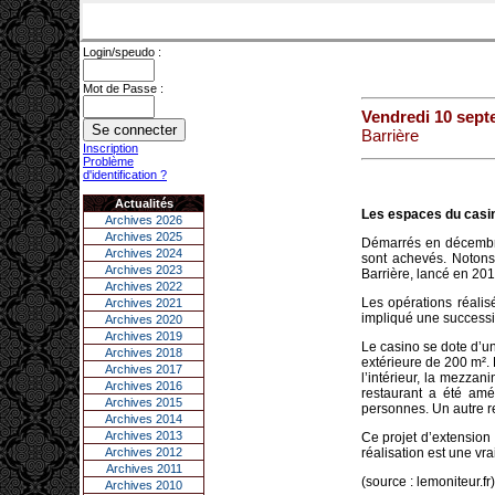
Login/speudo :
Mot de Passe :
Vendredi 10 sept
Barrière
Inscription
Problème
d'identification ?
Actualités
Les espaces du casino
Archives 2026
Archives 2025
Démarrés en décembre 
Archives 2024
sont achevés. Notons
Archives 2023
Barrière, lancé en 201
Archives 2022
Les opérations réalis
Archives 2021
impliqué une successio
Archives 2020
Archives 2019
Le casino se dote d’un
Archives 2018
extérieure de 200 m². 
Archives 2017
l’intérieur, la mezzan
Archives 2016
restaurant a été amé
Archives 2015
personnes. Un autre r
Archives 2014
Archives 2013
Ce projet d’extension
Archives 2012
réalisation est une vra
Archives 2011
(source : lemoniteur.fr)
Archives 2010