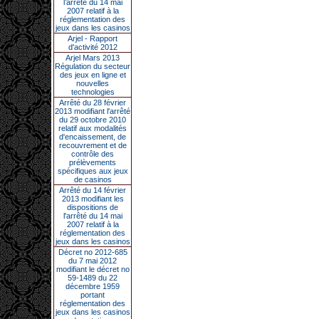
l’arrêté du 14 mai
2007 relatif à la
réglementation des
jeux dans les casinos
Arjel - Rapport
d'activité 2012
Arjel Mars 2013
Régulation du secteur
des jeux en ligne et
nouvelles
technologies
Arrêté du 28 février
2013 modifiant l'arrêté
du 29 octobre 2010
relatif aux modalités
d'encaissement, de
recouvrement et de
contrôle des
prélèvements
spécifiques aux jeux
de casinos
Arrêté du 14 février
2013 modifiant les
dispositions de
l'arrêté du 14 mai
2007 relatif à la
réglementation des
jeux dans les casinos
Décret no 2012-685
du 7 mai 2012
modifiant le décret no
59-1489 du 22
décembre 1959
portant
réglementation des
jeux dans les casinos