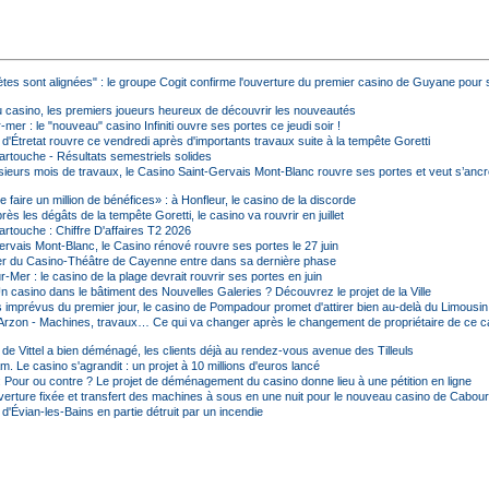
ètes sont alignées" : le groupe Cogit confirme l'ouverture du premier casino de Guyane pour
u casino, les premiers joueurs heureux de découvrir les nouveautés
mer : le "nouveau" casino Infiniti ouvre ses portes ce jeudi soir !
d'Étretat rouvre ce vendredi après d'importants travaux suite à la tempête Goretti
rtouche - Résultats semestriels solides
sieurs mois de travaux, le Casino Saint-Gervais Mont-Blanc rouvre ses portes et veut s’ancr
faire un million de bénéfices» : à Honfleur, le casino de la discorde
près les dégâts de la tempête Goretti, le casino va rouvrir en juillet
rtouche : Chiffre D'affaires T2 2026
ervais Mont-Blanc, le Casino rénové rouvre ses portes le 27 juin
er du Casino-Théâtre de Cayenne entre dans sa dernière phase
-Mer : le casino de la plage devrait rouvrir ses portes en juin
Un casino dans le bâtiment des Nouvelles Galeries ? Découvrez le projet de la Ville
s imprévus du premier jour, le casino de Pompadour promet d'attirer bien au-delà du Limousin
Arzon - Machines, travaux… Ce qui va changer après le changement de propriétaire de ce c
 de Vittel a bien déménagé, les clients déjà au rendez-vous avenue des Tilleuls
. Le casino s'agrandit : un projet à 10 millions d'euros lancé
: Pour ou contre ? Le projet de déménagement du casino donne lieu à une pétition en ligne
verture fixée et transfert des machines à sous en une nuit pour le nouveau casino de Cabou
d'Évian-les-Bains en partie détruit par un incendie