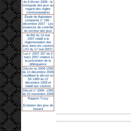
du 6 février 2008 - le
monopole des jeux au
regard des règles
communautaires
Étude de législation
comparée n° 180 -
décembre 2007 - Les
instances de contrôle
du secteur des jeux
Arrêté du 14 mai
2007 relatif à la
réglementation des
jeux dans les casinos
(JO du 17 mai 2007)
Loi n° 2007-297 du 5
mars 2007 relative à
la prévention de la
délinquance
Décret no 2006-1595
du 13 décembre 2006
modifiant le décret no
59-1489 du 22
décembre 1959 et
relatif aux casinos
Décret n° 2006- 1386
du 15 novembre 2006
Rapport Trucy
Evolution des jeux de
hasard