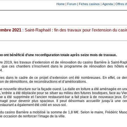
Home
|
Forum
|
Fiches casinos
|
Agenda
|
Offres d
embre 2021
: Saint-Raphaël : fin des travaux pour l’extension du casi
 ont bénéficié d’une reconfiguration totale après seize mois de travaux.
2019, les travaux d’extension et de rénovation du casino Barrière à Saint-Raph
 que ces chantiers s’inscrivent dans le programme de rénovation des hôtels e
4.
ées dans le cadre de ce projet d’extension ont été nombreuses. En effet, ce der
n de démolitions, de reconstructions et d’améliorations.
e nouvelle structure sur la façade ouest. La dalle en toiture a été aménagée en un
L’entrée a été déplacée pour se situer au milieu des futures boutiques, face au Vie
ine a été supprimée et l’ancien restaurant-bar a fait place à de nouveaux jeux. En
nagé pour devenir plus spacieux. Il peut désormais accueillir jusqu’à une ce
estaurant a également été créé en sous-sol.
 du casino Barrière a mobilisé la somme de 1,8 M€. Selon le maire, Frédéric Masq
ie occasion de renforcer l’image de la ville.