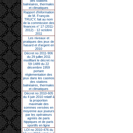
des stations
balnéaires, thermales
et climatiques
Rapport d'information
de M. François
TRUCY, fait au nom
de la commission des
finances n° 17 (2011-
2012) - 12 octobre
2011
Les niveaux et
pratiques des jeux de
hasard et d’argent en
2010
Décret no 2011-906
du 29 juillet 2011
modifiant le décret no
59-1489 du 22
décembre 1959
portant
réglementation des
jeux dans les casinos
des stations
balnéaires, thermales
et climatiques
Décret no 2010-605
du 4 juin 2010 relatif à
la proportion
maximale des
sommes versées en
moyenne aux joueurs
par les opérateurs
agréés de paris
hippiques et de paris
sportifs en ligne
LOI no 2010-476 du