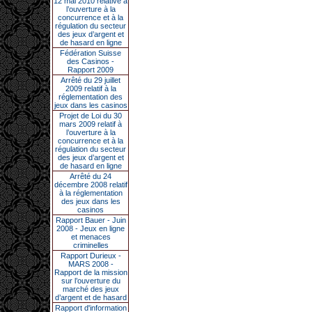
12 mai 2010 relative à
l’ouverture à la
concurrence et à la
régulation du secteur
des jeux d’argent et
de hasard en ligne
Fédération Suisse
des Casinos -
Rapport 2009
Arrêté du 29 juillet
2009 relatif à la
réglementation des
jeux dans les casinos
Projet de Loi du 30
mars 2009 relatif à
l’ouverture à la
concurrence et à la
régulation du secteur
des jeux d’argent et
de hasard en ligne
Arrêté du 24
décembre 2008 relatif
à la réglementation
des jeux dans les
casinos
Rapport Bauer - Juin
2008 - Jeux en ligne
et menaces
criminelles
Rapport Durieux -
MARS 2008 -
Rapport de la mission
sur l’ouverture du
marché des jeux
d’argent et de hasard
Rapport d'information