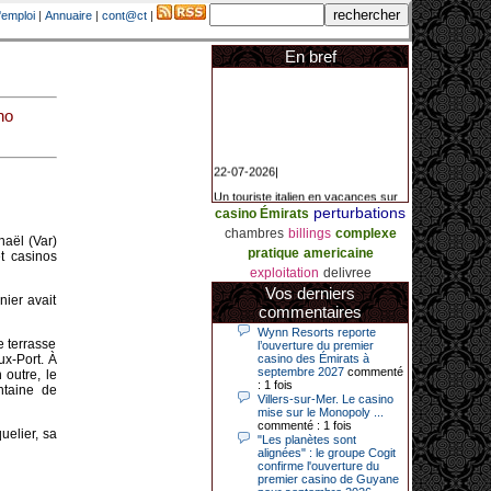
'emploi
|
Annuaire
|
cont@ct
|
En bref
no
22-07-2026|
Un touriste italien en vacances sur
la Côte d’Azur a remporté un
perturbations
casino Émirats
jackpot exceptionnel de 84.631
euros dans la nuit de samedi à
chambres
billings
complexe
aël (Var)
dimanche au Casino Barrière Le
pratique
americaine
Croisette à Cannes. Il s’agit d’un
t casinos
nouveau record de gains de l’année
exploitation
delivree
2026 pour cet établissement.
Vos derniers
nier avait
commentaires
Wynn Resorts reporte
e terrasse
l’ouverture du premier
14-04-2026|
ux-Port. À
casino des Émirats à
Dimanche 12 avril 2026, cette date
septembre 2027
commenté
 outre, le
restera gravée dans la mémoire de
: 1 fois
ntaine de
ce joueur du casino de Saint-Quay-
Villers-sur-Mer. Le casino
Portrieux (Côtes-d’Armor).
mise sur le Monopoly ...
commenté : 1 fois
uelier, sa
Ce quinquagénaire, habitant Plouha
"Les planètes sont
mais souhaitant garder l’anonymat,
alignées" : le groupe Cogit
a eu l’énorme surprise de décrocher
confirme l'ouverture du
un jackpot record de 82 426 €.
premier casino de Guyane