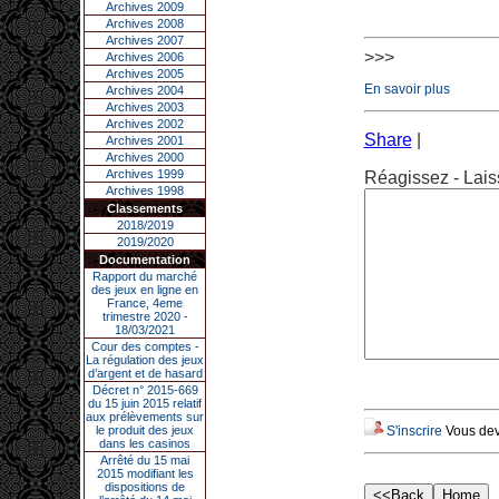
Archives 2009
Archives 2008
Archives 2007
>>>
Archives 2006
Archives 2005
En savoir plus
Archives 2004
Archives 2003
Archives 2002
Share
|
Archives 2001
Archives 2000
Archives 1999
Réagissez - Lais
Archives 1998
Classements
2018/2019
2019/2020
Documentation
Rapport du marché
des jeux en ligne en
France, 4eme
trimestre 2020 -
18/03/2021
Cour des comptes -
La régulation des jeux
d’argent et de hasard
Décret n° 2015-669
du 15 juin 2015 relatif
aux prélèvements sur
le produit des jeux
S'inscrire
Vous deve
dans les casinos
Arrêté du 15 mai
2015 modifiant les
dispositions de