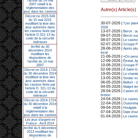
l’arrêté du 14 mai
2007 relatif à la
réglementation des
Autre(s) Article(s)
jeux dans les casinos
Décret no 2015-540
du 15 mai 2015
30-07-2026 |
"Les plan
modifiant la liste des
jeux autorisés dans
2026
les casinos fixée par
13-07-2026 |
Berck : a
l’article D.321-13 du
09-07-2026 |
Berck-sur-
code de la sécurité
08-07-2026 |
Le casino 
intérieure
02-07-2026 |
Groupe Pa
Arrêté du 30
28-06-2026 |
Après plu
décembre 2014
local
modifiant les
21-06-2026 |
«On pense 
dispositions de
12-06-2026 |
Étretat. A
l’arrêté du 14 mai
10-06-2026 |
2007
Groupe Pa
02-06-2026 |
À Saint-G
Décret no 2014-1726
du 30 décembre 2014
19-05-2026 |
Le chanti
modifiant la liste des
13-05-2026 |
Soulac-sur
jeux autorisés dans
06-05-2026 |
Belfort - 
les casinos fixée par
04-05-2026 |
Malgré le
l’article D. 321-13 du
28-04-2026 |
Casino d’
code de la sécurité
breton
intérieure
24-04-2026 |
Le casino
Décret no 2014-1724
22-04-2026 |
Ouistreham
du 30 décembre 2014
09-04-2026 |
relatif à la
Houlgate 
réglementation des
07-04-2026 |
Date d’ou
jeux dans les casinos
01-04-2026 |
Le casino 
Les jeux d’argent en
France - Avril 2014
Arrêté du 6 décembre
2013 modifiant les
dispositions de