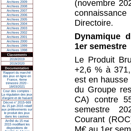
(novembre 2025
Archives 2009
Archives 2008
connaissanc
Archives 2007
Archives 2006
Archives 2005
Directoire.
Archives 2004
Archives 2003
Archives 2002
Dynamique de
Archives 2001
Archives 2000
1er semestre
Archives 1999
Archives 1998
Classements
Le Produit Br
2018/2019
2019/2020
+2,6 % à 371,1
Documentation
Rapport du marché
des jeux en ligne en
est en hausse
France, 4eme
trimestre 2020 -
du Groupe res
18/03/2021
Cour des comptes -
La régulation des jeux
CA) contre 5
d’argent et de hasard
Décret n° 2015-669
du 15 juin 2015 relatif
semestre 202
aux prélèvements sur
le produit des jeux
Courant (ROC)
dans les casinos
Arrêté du 15 mai
2015 modifiant les
M€ au 1er seme
dispositions de