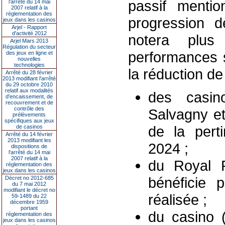
passif mentio
l’arrêté du 14 mai
2007 relatif à la
réglementation des
progression 
jeux dans les casinos
Arjel - Rapport
d'activité 2012
notera plus 
Arjel Mars 2013
Régulation du secteur
performances s
des jeux en ligne et
nouvelles
technologies
la réduction de
Arrêté du 28 février
2013 modifiant l'arrêté
du 29 octobre 2010
relatif aux modalités
des casin
d'encaissement, de
recouvrement et de
contrôle des
Salvagny e
prélèvements
spécifiques aux jeux
de la pert
de casinos
Arrêté du 14 février
2013 modifiant les
2024 ;
dispositions de
l'arrêté du 14 mai
2007 relatif à la
du Royal 
réglementation des
jeux dans les casinos
bénéficie p
Décret no 2012-685
du 7 mai 2012
modifiant le décret no
réalisée ;
59-1489 du 22
décembre 1959
portant
du casino 
réglementation des
jeux dans les casinos