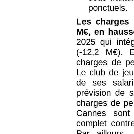
ponctuels.
Les charges 
M€, en hauss
2025 qui intég
(-12,2 M€). E
charges de pe
Le club de jeu
de ses salar
prévision de 
charges de per
Cannes sont 
complet contr
Par ailleurs,