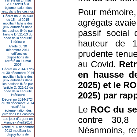
l’arrêté du 14 mai
2007 relatif à la
réglementation des
Pour mémoire,
jeux dans les casinos
Décret no 2015-540
agrégats avaien
du 15 mai 2015
modifiant la liste des
jeux autorisés dans
passif social
les casinos fixée par
l’article D.321-13 du
code de la sécurité
hauteur de 1
intérieure
Arrêté du 30
décembre 2014
prudente tenue 
modifiant les
dispositions de
l’arrêté du 14 mai
au Covid.
Retr
2007
Décret no 2014-1726
en hausse de
du 30 décembre 2014
modifiant la liste des
jeux autorisés dans
2025) et le RO
les casinos fixée par
l’article D. 321-13 du
code de la sécurité
2025) par rapp
intérieure
Décret no 2014-1724
du 30 décembre 2014
Le
ROC du sec
relatif à la
réglementation des
jeux dans les casinos
contre 30,8
Les jeux d’argent en
France - Avril 2014
Arrêté du 6 décembre
Néanmoins, retr
2013 modifiant les
dispositions de