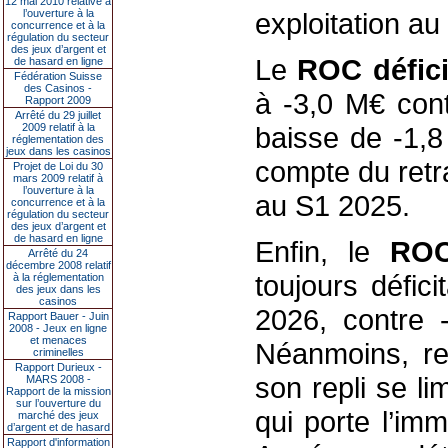
12 mai 2010 relative à
l’ouverture à la
exploitation a
concurrence et à la
régulation du secteur
des jeux d’argent et
Le
ROC défici
de hasard en ligne
Fédération Suisse
des Casinos -
à -3,0 M€ con
Rapport 2009
Arrêté du 29 juillet
2009 relatif à la
baisse de -1,8
réglementation des
jeux dans les casinos
compte du retr
Projet de Loi du 30
mars 2009 relatif à
l’ouverture à la
au S1 2025.
concurrence et à la
régulation du secteur
des jeux d’argent et
de hasard en ligne
Enfin, le
ROC
Arrêté du 24
décembre 2008 relatif
toujours défic
à la réglementation
des jeux dans les
casinos
2026, contre 
Rapport Bauer - Juin
2008 - Jeux en ligne
et menaces
Néanmoins, ret
criminelles
Rapport Durieux -
son repli se l
MARS 2008 -
Rapport de la mission
sur l’ouverture du
qui porte l’im
marché des jeux
d’argent et de hasard
Rapport d'information