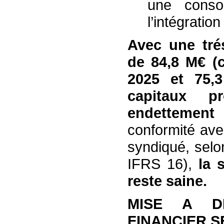
une consom
l’intégratio
Avec une tré
de 84,8 M€ (
2025 et 75,
capitaux 
endettement 
conformité ave
syndiqué, selon
IFRS 16),
la 
reste saine.
MISE A DI
FINANCIER S