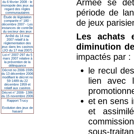
Armée se dété
du 6 février 2008 - le
monopole des jeux au
regard des règles
période de la
communautaires
Étude de législation
de jeux parisie
comparée n° 180 -
décembre 2007 - Les
instances de contrôle
du secteur des jeux
Les achats 
Arrêté du 14 mai
2007 relatif à la
réglementation des
diminution de
jeux dans les casinos
(JO du 17 mai 2007)
impactés par :
Loi n° 2007-297 du 5
mars 2007 relative à
la prévention de la
délinquance
le recul des
Décret no 2006-1595
du 13 décembre 2006
modifiant le décret no
lien avec 
59-1489 du 22
décembre 1959 et
promotionne
relatif aux casinos
Décret n° 2006- 1386
du 15 novembre 2006
et en sens 
Rapport Trucy
Evolution des jeux de
et assimilé
hasard
commission
sous-trait