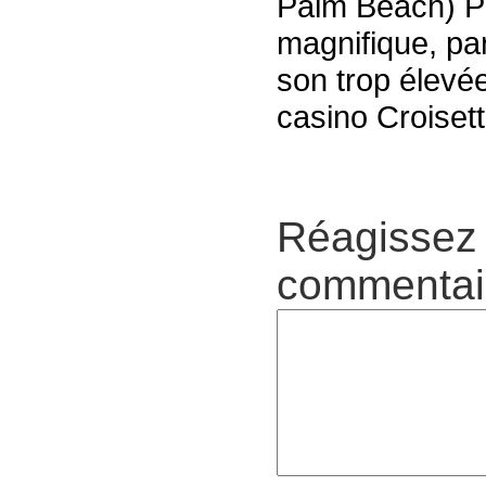
Palm Beach) P
magnifique, par
son trop élevée
casino Croise
Réagissez 
commentair