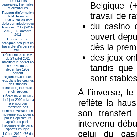
des stations
Belgique (
balnéaires, thermales
et climatiques
Rapport d'information
travail de r
de M. François
TRUCY, fait au nom
du casino 
de la commission des
finances n° 17 (2011-
2012) - 12 octobre
ouvert depu
2011
Les niveaux et
pratiques des jeux de
dès la prem
hasard et d’argent en
2010
des jeux on
Décret no 2011-906
du 29 juillet 2011
modifiant le décret no
tandis que
59-1489 du 22
décembre 1959
portant
sont stables
réglementation des
jeux dans les casinos
des stations
balnéaires, thermales
À l’inverse, l
et climatiques
Décret no 2010-605
reflète la hau
du 4 juin 2010 relatif à
la proportion
maximale des
son transfer
sommes versées en
moyenne aux joueurs
par les opérateurs
intervenu débu
agréés de paris
hippiques et de paris
sportifs en ligne
celui du cas
LOI no 2010-476 du