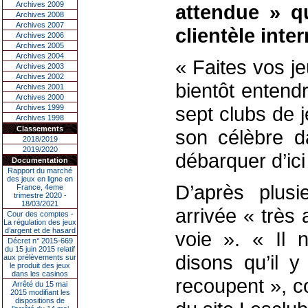
Archives 2009
attendue » qu
Archives 2008
Archives 2007
clientèle inte
Archives 2006
Archives 2005
Archives 2004
« Faites vos je
Archives 2003
Archives 2002
bientôt entend
Archives 2001
Archives 2000
sept clubs de j
Archives 1999
Archives 1998
Classements
son célèbre d
2018/2019
2019/2020
débarquer d’ici 
Documentation
Rapport du marché
des jeux en ligne en
D’après plusi
France, 4eme
trimestre 2020 -
18/03/2021
arrivée « très
Cour des comptes -
La régulation des jeux
d’argent et de hasard
voie ». « Il n
Décret n° 2015-669
du 15 juin 2015 relatif
disons qu’il 
aux prélèvements sur
le produit des jeux
dans les casinos
recoupent », co
Arrêté du 15 mai
2015 modifiant les
dispositions de