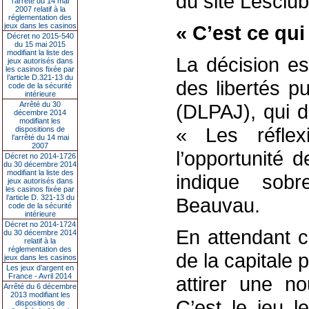
du site Lesclub
l’arrêté du 14 mai
2007 relatif à la
réglementation des
jeux dans les casinos
« C’est ce qu
Décret no 2015-540
du 15 mai 2015
modifiant la liste des
La décision es
jeux autorisés dans
les casinos fixée par
l’article D.321-13 du
des libertés pu
code de la sécurité
intérieure
Arrêté du 30
(DLPAJ), qui d
décembre 2014
modifiant les
« Les réflex
dispositions de
l’arrêté du 14 mai
2007
l’opportunité 
Décret no 2014-1726
du 30 décembre 2014
modifiant la liste des
indique sob
jeux autorisés dans
les casinos fixée par
l’article D. 321-13 du
Beauvau.
code de la sécurité
intérieure
Décret no 2014-1724
En attendant c
du 30 décembre 2014
relatif à la
réglementation des
de la capitale 
jeux dans les casinos
Les jeux d’argent en
France - Avril 2014
attirer une no
Arrêté du 6 décembre
2013 modifiant les
C’est le jeu l
dispositions de