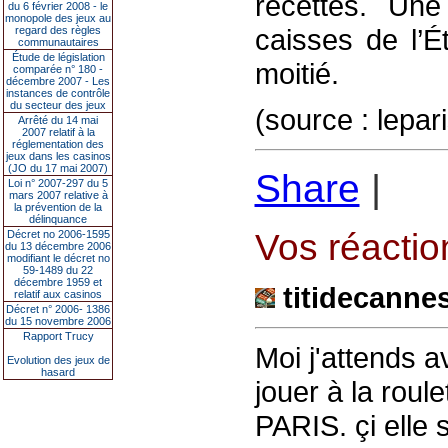
recettes. Une
du 6 février 2008 - le
monopole des jeux au
caisses de l’É
regard des règles
communautaires
Étude de législation
moitié.
comparée n° 180 -
décembre 2007 - Les
instances de contrôle
du secteur des jeux
(source : lepar
Arrêté du 14 mai
2007 relatif à la
réglementation des
jeux dans les casinos
(JO du 17 mai 2007)
Share
|
Loi n° 2007-297 du 5
mars 2007 relative à
la prévention de la
délinquance
Vos réaction
Décret no 2006-1595
du 13 décembre 2006
modifiant le décret no
59-1489 du 22
décembre 1959 et
titidecanne
relatif aux casinos
Décret n° 2006- 1386
du 15 novembre 2006
Rapport Trucy
Moi j'attends a
Evolution des jeux de
hasard
jouer à la roule
PARIS. çi elle 