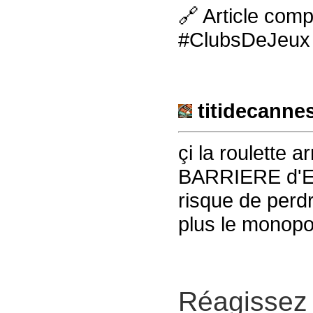
🔗 Article comp
#ClubsDeJeux 
titidecanne
çi la roulette a
BARRIERE d'EN
risque de perd
plus le monopo
Réagissez 