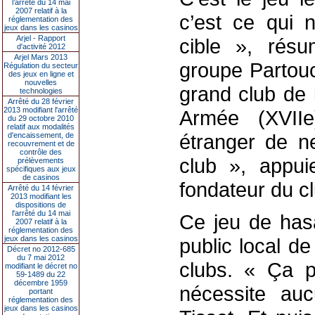
l’arrêté du 14 mai
2007 relatif à la
c’est ce qui n
réglementation des
jeux dans les casinos
Arjel - Rapport
cible », rés
d'activité 2012
Arjel Mars 2013
groupe Partouc
Régulation du secteur
des jeux en ligne et
nouvelles
grand club de 
technologies
Arrêté du 28 février
2013 modifiant l'arrêté
Armée (XVIIe
du 29 octobre 2010
relatif aux modalités
étranger de n
d'encaissement, de
recouvrement et de
contrôle des
club », appui
prélèvements
spécifiques aux jeux
de casinos
fondateur du cl
Arrêté du 14 février
2013 modifiant les
dispositions de
l'arrêté du 14 mai
Ce jeu de hasa
2007 relatif à la
réglementation des
jeux dans les casinos
public local d
Décret no 2012-685
du 7 mai 2012
clubs. « Ça p
modifiant le décret no
59-1489 du 22
décembre 1959
nécessite aucu
portant
réglementation des
jeux dans les casinos