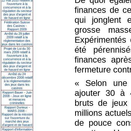
12 mai 2010 relative à
l’ouverture à la
finances de ce
concurrence et à la
régulation du secteur
des jeux d’argent et
qui jonglent 
de hasard en ligne
Fédération Suisse
des Casinos -
grosse mass
Rapport 2009
Arrêté du 29 juillet
Expérimentés d
2009 relatif à la
réglementation des
jeux dans les casinos
été pérennisé
Projet de Loi du 30
mars 2009 relatif à
l’ouverture à la
finances après
concurrence et à la
régulation du secteur
des jeux d’argent et
fermeture cont
de hasard en ligne
Arrêté du 24
décembre 2008 relatif
« Selon une e
à la réglementation
des jeux dans les
casinos
ajouter 30 à 
Rapport Bauer - Juin
2008 - Jeux en ligne
et menaces
bruts de jeux
criminelles
Rapport Durieux -
millions actuel
MARS 2008 -
Rapport de la mission
sur l’ouverture du
de pouce cons
marché des jeux
d’argent et de hasard
Rapport d'information