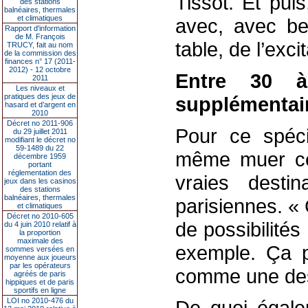
Tissot. Et puis
des stations
balnéaires, thermales
et climatiques
avec, avec b
Rapport d'information
de M. François
table, de l’exc
TRUCY, fait au nom
de la commission des
finances n° 17 (2011-
2012) - 12 octobre
Entre 30 à
2011
Les niveaux et
pratiques des jeux de
supplémentai
hasard et d’argent en
2010
Décret no 2011-906
Pour ce spécia
du 29 juillet 2011
modifiant le décret no
59-1489 du 22
même muer ce
décembre 1959
portant
réglementation des
vraies desti
jeux dans les casinos
des stations
balnéaires, thermales
parisiennes. « 
et climatiques
Décret no 2010-605
de possibilités
du 4 juin 2010 relatif à
la proportion
maximale des
exemple. Ça pe
sommes versées en
moyenne aux joueurs
par les opérateurs
comme une dest
agréés de paris
hippiques et de paris
sportifs en ligne
LOI no 2010-476 du
De quoi égale