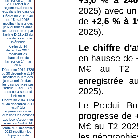
+3,0 % à 240
l’arrêté du 14 mai
2007 relatif à la
2025) avec un
réglementation des
jeux dans les casinos
Décret no 2015-540
de
+2,5 % à 1
du 15 mai 2015
modifiant la liste des
jeux autorisés dans
2025).
les casinos fixée par
l’article D.321-13 du
code de la sécurité
intérieure
Le chiffre d'a
Arrêté du 30
décembre 2014
modifiant les
en hausse de
dispositions de
l’arrêté du 14 mai
2007
M€ au T2 20
Décret no 2014-1726
du 30 décembre 2014
modifiant la liste des
enregistrée a
jeux autorisés dans
les casinos fixée par
2025).
l’article D. 321-13 du
code de la sécurité
intérieure
Décret no 2014-1724
Le Produit B
du 30 décembre 2014
relatif à la
réglementation des
progresse de
jeux dans les casinos
Les jeux d’argent en
M€ au T2 2025)
France - Avril 2014
Arrêté du 6 décembre
2013 modifiant les
les géographies
dispositions de