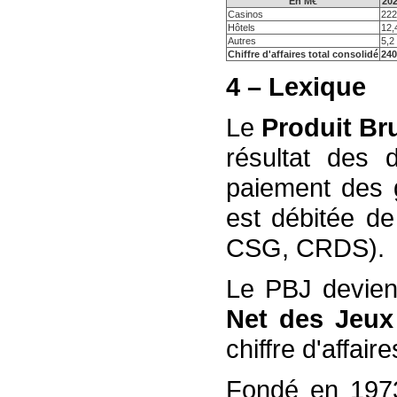
En M€
20
Casinos
222
Hôtels
12,
Autres
5,2
Chiffre d'affaires total consolidé
240
4 – Lexique
Le
Produit Br
résultat des d
paiement des 
est débitée d
CSG, CRDS).
Le PBJ devien
Net des Jeux
chiffre d'affaire
Fondé en 1973