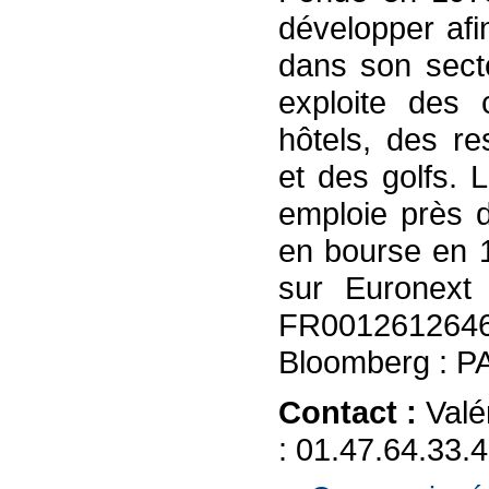
développer afi
dans son secte
exploite des 
hôtels, des re
et des golfs. 
emploie près d
en bourse en 
sur Euronext 
FR00126126
Bloomberg : 
Contact :
Valér
: 01.47.64.33.