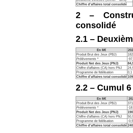
Chiffre d'affaires total consolidé
2 – Constru
consolidé
2.1 – Deuxièm
En M€
20
Produit Brut des Jeux (PBJ)
182
Prélèvements *
-97
Produit Net des Jeux (PNJ)
84,
Chiffre d'affaires (CA) hors PNJ
24,
Programme de fidélisation
0,1
Chiffre d'affaires total consolidé
109
2.2 – Cumul 6
En M€
20
Produit Brut des Jeux (PBJ)
371
Prélèvements *
-18
Produit Net des Jeux (PNJ)
190
Chiffre d'affaires (CA) hors PNJ
50,
Programme de fidélisation
-0,
Chiffre d'affaires total consolidé
240