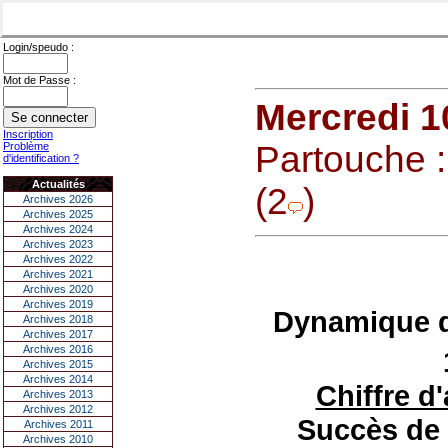
Login/speudo :
Mot de Passe :
Mercredi 1
Inscription
Partouche :
Problème
d'identification ?
Actualités
(2
)
Archives 2026
Archives 2025
Archives 2024
Archives 2023
Archives 2022
Archives 2021
Archives 2020
Archives 2019
Dynamique d
Archives 2018
Archives 2017
Archives 2016
Archives 2015
Archives 2014
Chiffre d'
Archives 2013
Archives 2012
Succès de 
Archives 2011
Archives 2010