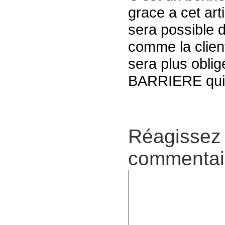
grace a cet arti
sera possible d
comme la client
sera plus obli
BARRIERE qui a
Réagissez 
commentair