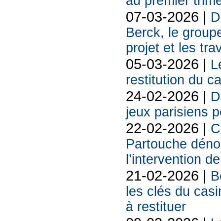
au premier trim
07-03-2026 |
D
Berck, le groupe
projet et les tr
05-03-2026 |
L
restitution du c
24-02-2026 |
D
jeux parisiens p
22-02-2026 |
C
Partouche déno
l’intervention de
21-02-2026 |
B
les clés du casi
à restituer