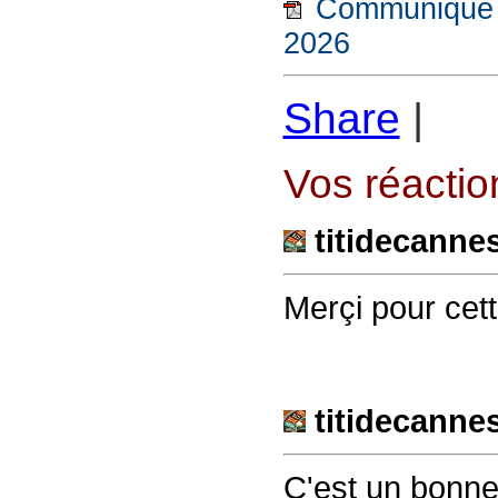
Communiqué d
2026
Share
|
Vos réaction
titidecanne
Merçi pour cett
titidecanne
C'est un bonne