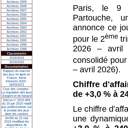
Archives 2009
Paris, le 9
Archives 2008
Archives 2007
Partouche, u
Archives 2006
Archives 2005
Archives 2004
annonce ce jou
Archives 2003
Archives 2002
ème
pour le 2
tr
Archives 2001
Archives 2000
Archives 1999
2026 – avril 
Archives 1998
Classements
consolidé pour
2018/2019
2019/2020
– avril 2026).
Documentation
Rapport du marché
des jeux en ligne en
France, 4eme
trimestre 2020 -
Chiffre d'affa
18/03/2021
Cour des comptes -
de +3,0 % à 2
La régulation des jeux
d’argent et de hasard
Décret n° 2015-669
du 15 juin 2015 relatif
Le chiffre d'aff
aux prélèvements sur
le produit des jeux
dans les casinos
une dynamique
Arrêté du 15 mai
2015 modifiant les
dispositions de