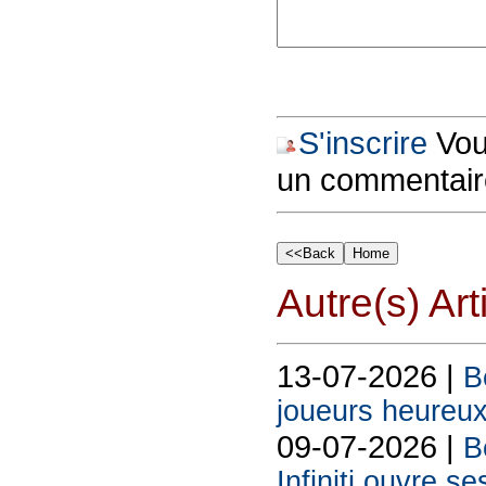
S'inscrire
Vous
un commentair
Autre(s) Art
13-07-2026 |
B
joueurs heureux
09-07-2026 |
B
Infiniti ouvre se