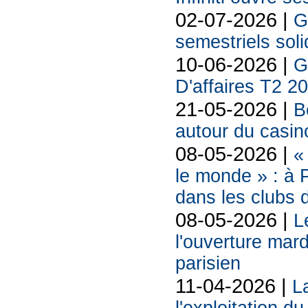
02-07-2026 |
G
semestriels sol
10-06-2026 |
G
D'affaires T2 2
21-05-2026 |
B
autour du casin
08-05-2026 |
«
le monde » : à P
dans les clubs 
08-05-2026 |
L
l'ouverture mard
parisien
11-04-2026 |
La
l'exploitation d