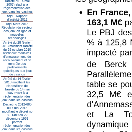
l’arrêté du 14 mai
2007 relatif à la
réglementation des
En France,
jeux dans les casinos
Arjel - Rapport
163,1 M€
pa
d'activité 2012
Arjel Mars 2013
Régulation du secteur
Le PBJ des
des jeux en ligne et
nouvelles
technologies
% à 125,8 
Arrêté du 28 février
2013 modifiant l'arrêté
impacté par 
du 29 octobre 2010
relatif aux modalités
d'encaissement, de
recouvrement et de
de Berck
contrôle des
prélèvements
spécifiques aux jeux
Parallèlem
de casinos
Arrêté du 14 février
table se po
2013 modifiant les
dispositions de
l'arrêté du 14 mai
32,5 M€ en
2007 relatif à la
réglementation des
jeux dans les casinos
d'Annemass
Décret no 2012-685
du 7 mai 2012
et La Tou
modifiant le décret no
59-1489 du 22
décembre 1959
dynamique 
portant
réglementation des
jeux dans les casinos