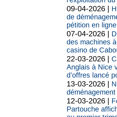
09-04-2026 |
H
de déménagemen
pétition en ligne
07-04-2026 |
D
des machines à 
casino de Cabo
22-03-2026 |
C
Anglais à Nice 
d’offres lancé p
13-03-2026 |
N
déménagement s
12-03-2026 |
F
Partouche affich