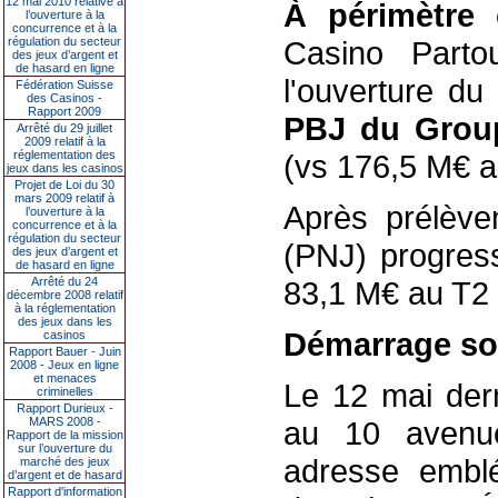
12 mai 2010 relative à
À périmètre 
l’ouverture à la
concurrence et à la
régulation du secteur
Casino Parto
des jeux d’argent et
de hasard en ligne
l'ouverture d
Fédération Suisse
des Casinos -
Rapport 2009
PBJ du Group
Arrêté du 29 juillet
2009 relatif à la
réglementation des
(vs 176,5 M€ a
jeux dans les casinos
Projet de Loi du 30
mars 2009 relatif à
Après prélève
l’ouverture à la
concurrence et à la
régulation du secteur
(PNJ) progres
des jeux d’argent et
de hasard en ligne
Arrêté du 24
83,1 M€ au T2
décembre 2008 relatif
à la réglementation
des jeux dans les
Démarrage sol
casinos
Rapport Bauer - Juin
2008 - Jeux en ligne
et menaces
Le 12 mai dern
criminelles
Rapport Durieux -
MARS 2008 -
au 10 avenu
Rapport de la mission
sur l’ouverture du
adresse emblé
marché des jeux
d’argent et de hasard
Rapport d'information