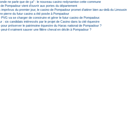
monde ne parle que de ça" : le nouveau casino redynamise cette commune
 de Pompadour vient d’ouvrir aux portes du département
s imprévus du premier jour, le casino de Pompadour promet d'attirer bien au-delà du Limousin
re pierre du futur casino a été posée à Pompadour
 PVG va se charger de construire et gérer le futur casino de Pompadour.
 : six candidats intéressés par le projet de Casino dans la cité équestre
 pour préserver le patrimoine équestre du Haras national de Pompadour ?
 peut-il vraiment sauver une filière cheval en déclin à Pompadour ?