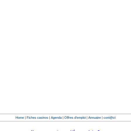
Home
|
Fiches casinos
|
Agenda
|
Offres d'emploi
|
Annuaire
|
cont@ct