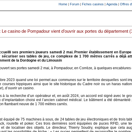
Home
|
Forum
|
Fiches casinos
|
Agenda
|
Offres d
: Le casino de Pompadour vient d’ouvrir aux portes du département (
accueilli ses premiers joueurs samedi 2 mai. Premier établissement en Europe à
sécuriser ses tables de jeu, ce complexe de 1 700 mètres carrés a déjà att
mment de la Dordogne et du Limousin
uvert ses portes samedi 2 mai, à Pompadour, en Corrèze, à quelques encablures 
re 2023 quand une loi permet aux communes sur le territoire desquelles sont im
e courses hippiques ainsi que le site historique du Cadre noir ou un haras nation
), d’ouvrir un casino.
 à la recherche d’un opérateur et, en août 2024, un accord est signé avec le gr
 d’implantation choisi est l’ancien cabinet médical. Le bâtiment a été démantelé 
ion flambant neuve de 1 700 mètres carrés.
e
est équipé de 75 machines à sous, de 24 tables de jeu électroniques et de trois tab
 jack, roulette et poker. Ces trois dernières sont équipées de puces RFID, une t
er et de localiser des objets. Le directeur, Thierry Soudry, explique que cela a
uant les possibilités de triche : « Les puces permettent de reconnaître le nombre