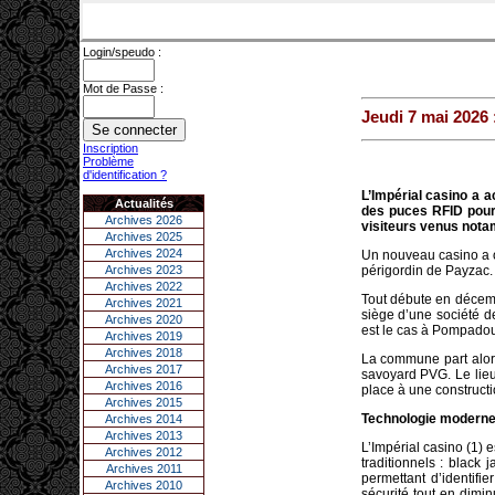
Login/speudo :
Mot de Passe :
Jeudi 7 mai 2026
Inscription
Problème
d'identification ?
L’Impérial casino a 
Actualités
des puces RFID pour 
Archives 2026
visiteurs venus nota
Archives 2025
Archives 2024
Un nouveau casino a o
Archives 2023
périgordin de Payzac.
Archives 2022
Tout débute en décemb
Archives 2021
siège d’une société d
Archives 2020
est le cas à Pompadour
Archives 2019
Archives 2018
La commune part alors
Archives 2017
savoyard PVG. Le lieu
Archives 2016
place à une construct
Archives 2015
Technologie modern
Archives 2014
Archives 2013
L’Impérial casino (1) 
Archives 2012
traditionnels : black
Archives 2011
permettant d’identifi
Archives 2010
sécurité tout en dimin