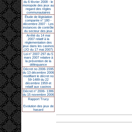
du 6 février 2008 - le
monopole des jeux au
regard des règles
communautaires
Étude de législation
comparée n° 180 -
décembre 2007 - Les
instances de contrôle
du secteur des jeux
Arrêté du 14 mai
2007 relatif à la
réglementation des
jeux dans les casinos
(JO du 17 mai 2007)
Loi n° 2007-297 du 5
mars 2007 relative à
la prévention de la
délinquance
Décret no 2006-1595
du 13 décembre 2006
modifiant le décret no
59-1489 du 22
décembre 1959 et
relatif aux casinos
Décret n° 2006- 1386
du 15 novembre 2006
Rapport Trucy
Evolution des jeux de
hasard