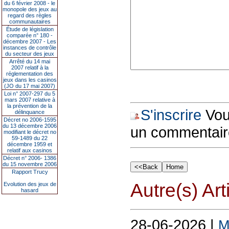
du 6 février 2008 - le
monopole des jeux au
regard des règles
communautaires
Étude de législation
comparée n° 180 -
décembre 2007 - Les
instances de contrôle
du secteur des jeux
Arrêté du 14 mai
2007 relatif à la
réglementation des
jeux dans les casinos
(JO du 17 mai 2007)
Loi n° 2007-297 du 5
mars 2007 relative à
la prévention de la
S'inscrire
Vous
délinquance
Décret no 2006-1595
du 13 décembre 2006
un commentair
modifiant le décret no
59-1489 du 22
décembre 1959 et
relatif aux casinos
Décret n° 2006- 1386
du 15 novembre 2006
Rapport Trucy
Autre(s) Art
Evolution des jeux de
hasard
28-06-2026 |
M