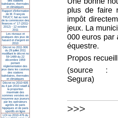
Une bonne nouv
des stations
balnéaires, thermales
et climatiques
plus de faire
Rapport d'information
de M. François
impôt directem
TRUCY, fait au nom
de la commission des
finances n° 17 (2011-
jeux. La munici
2012) - 12 octobre
2011
Les niveaux et
000 euros par 
pratiques des jeux de
hasard et d’argent en
équestre.
2010
Décret no 2011-906
du 29 juillet 2011
modifiant le décret no
Propos recueill
59-1489 du 22
décembre 1959
portant
réglementation des
(source : fra
jeux dans les casinos
des stations
balnéaires, thermales
Segura)
et climatiques
Décret no 2010-605
du 4 juin 2010 relatif à
la proportion
maximale des
sommes versées en
moyenne aux joueurs
par les opérateurs
>>>
agréés de paris
hippiques et de paris
sportifs en ligne
LOI no 2010-476 du