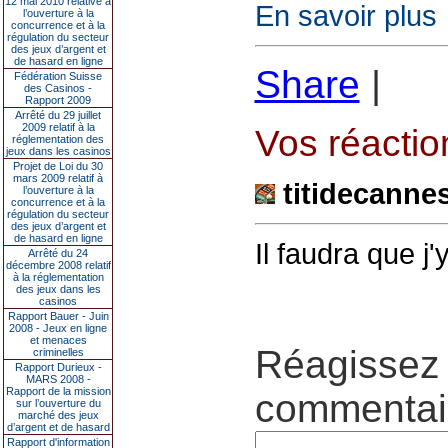
12 mai 2010 relative à
En savoir plus
l’ouverture à la
concurrence et à la
régulation du secteur
des jeux d’argent et
de hasard en ligne
Share
|
Fédération Suisse
des Casinos -
Rapport 2009
Arrêté du 29 juillet
2009 relatif à la
Vos réaction
réglementation des
jeux dans les casinos
Projet de Loi du 30
mars 2009 relatif à
titidecanne
l’ouverture à la
concurrence et à la
régulation du secteur
des jeux d’argent et
de hasard en ligne
Il faudra que j'y
Arrêté du 24
décembre 2008 relatif
à la réglementation
des jeux dans les
casinos
Rapport Bauer - Juin
2008 - Jeux en ligne
et menaces
Réagissez 
criminelles
Rapport Durieux -
MARS 2008 -
Rapport de la mission
commentair
sur l’ouverture du
marché des jeux
d’argent et de hasard
Rapport d'information