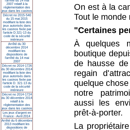
l’arrêté du 14 mai
2007 relatif à la
On est à la ca
réglementation des
jeux dans les casinos
Tout le monde 
Décret no 2015-540
du 15 mai 2015
modifiant la liste des
jeux autorisés dans
"Certaines pe
les casinos fixée par
l’article D.321-13 du
code de la sécurité
intérieure
À quelques m
Arrêté du 30
décembre 2014
boutique depui
modifiant les
dispositions de
l’arrêté du 14 mai
de hausse de f
2007
Décret no 2014-1726
du 30 décembre 2014
regain d'attra
modifiant la liste des
jeux autorisés dans
les casinos fixée par
quelque chose à
l’article D. 321-13 du
code de la sécurité
notre patrim
intérieure
Décret no 2014-1724
du 30 décembre 2014
aussi les env
relatif à la
réglementation des
jeux dans les casinos
prêt-à-porter.
Les jeux d’argent en
France - Avril 2014
Arrêté du 6 décembre
La propriétair
2013 modifiant les
dispositions de