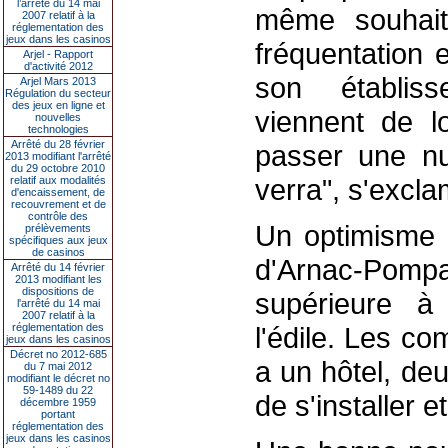
l’arrêté du 14 mai
même souhait
2007 relatif à la
réglementation des
jeux dans les casinos
fréquentation 
Arjel - Rapport
d'activité 2012
son établiss
Arjel Mars 2013
Régulation du secteur
des jeux en ligne et
viennent de lo
nouvelles
technologies
Arrêté du 28 février
passer une nu
2013 modifiant l'arrêté
du 29 octobre 2010
verra", s'excl
relatif aux modalités
d'encaissement, de
recouvrement et de
contrôle des
Un optimisme p
prélèvements
spécifiques aux jeux
de casinos
d'Arnac-Pomp
Arrêté du 14 février
2013 modifiant les
dispositions de
supérieure à 
l'arrêté du 14 mai
2007 relatif à la
réglementation des
l'édile. Les co
jeux dans les casinos
Décret no 2012-685
a un hôtel, de
du 7 mai 2012
modifiant le décret no
59-1489 du 22
de s'installer
décembre 1959
portant
réglementation des
jeux dans les casinos