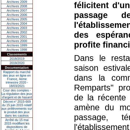
Archives 2009
félicitent d'u
Archives 2008
Archives 2007
passage d
Archives 2006
Archives 2005
l'établisseme
Archives 2004
Archives 2003
des espéran
Archives 2002
Archives 2001
Archives 2000
profite financ
Archives 1999
Archives 1998
Classements
Dans le rest
2018/2019
2019/2020
saison estiva
Documentation
Rapport du marché
dans la comm
des jeux en ligne en
France, 4eme
trimestre 2020 -
Remparts" pro
18/03/2021
Cour des comptes -
La régulation des jeux
de la récente 
d’argent et de hasard
Décret n° 2015-669
amène du mon
du 15 juin 2015 relatif
aux prélèvements sur
le produit des jeux
passage, té
dans les casinos
Arrêté du 15 mai
2015 modifiant les
l'établissemen
dispositions de