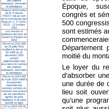
des stations
balnéaires, thermales
Époque, susce
et climatiques
Rapport d'information
congrès et sém
de M. François
TRUCY, fait au nom
de la commission des
500 congressis
finances n° 17 (2011-
2012) - 12 octobre
2011
sont estimés au
Les niveaux et
pratiques des jeux de
commencerai
hasard et d’argent en
2010
Décret no 2011-906
Département p
du 29 juillet 2011
modifiant le décret no
59-1489 du 22
moitié du mont
décembre 1959
portant
réglementation des
jeux dans les casinos
Le loyer du re
des stations
balnéaires, thermales
et climatiques
d’absorber une
Décret no 2010-605
du 4 juin 2010 relatif à
une durée de d
la proportion
maximale des
sommes versées en
lieu soit ouve
moyenne aux joueurs
par les opérateurs
agréés de paris
qu’une program
hippiques et de paris
sportifs en ligne
soit plus auss
LOI no 2010-476 du