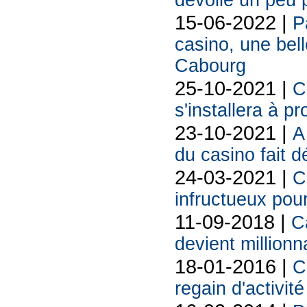
dévoile un peu 
15-06-2022 |
P
casino, une belle
Cabourg
25-10-2021 |
C
s'installera à p
23-10-2021 |
A
du casino fait d
24-03-2021 |
C
infructueux pour
11-09-2018 |
C
devient millionn
18-01-2016 |
C
regain d'activit