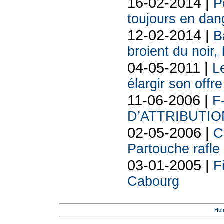
16-02-2014 |
P
toujours en dang
12-02-2014 |
B
broient du noir,
04-05-2011 |
L
élargir son offr
11-06-2006 |
F
D’ATTRIBUTI
02-05-2006 |
C
Partouche rafle
03-01-2005 |
F
Cabourg
Ho