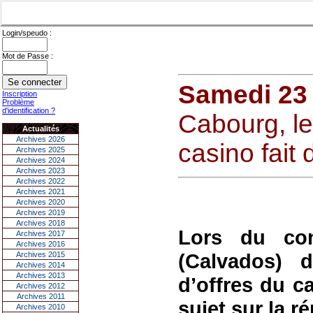
Login/speudo :
Mot de Passe :
Samedi 23
Inscription
Problème
d'identification ?
Cabourg, le
Actualités
Archives 2026
casino fait 
Archives 2025
Archives 2024
Archives 2023
Archives 2022
Archives 2021
Archives 2020
Archives 2019
Archives 2018
Lors du co
Archives 2017
Archives 2016
(Calvados) 
Archives 2015
Archives 2014
Archives 2013
d’offres du ca
Archives 2012
Archives 2011
sujet sur la r
Archives 2010