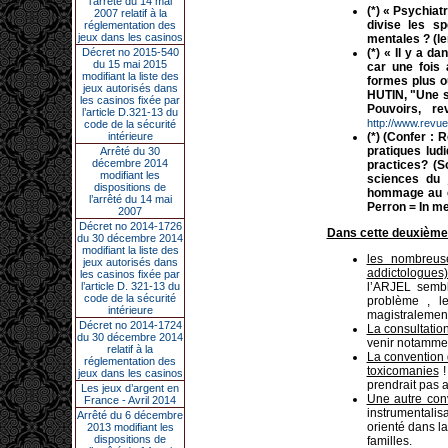
l’arrêté du 14 mai
(*) « Psychiat
2007 relatif à la
divise les sp
réglementation des
jeux dans les casinos
mentales ? (l
Décret no 2015-540
(*) « Il y a d
du 15 mai 2015
car une fois
modifiant la liste des
formes plus o
jeux autorisés dans
HUTIN, "Une s
les casinos fixée par
Pouvoirs, re
l’article D.321-13 du
http://www.revue
code de la sécurité
intérieure
(*) (Confer : 
pratiques lud
Arrêté du 30
décembre 2014
practices? (S
modifiant les
sciences du j
dispositions de
hommage au cé
l’arrêté du 14 mai
Perron = In m
2007
Décret no 2014-1726
Dans cette deuxième 
du 30 décembre 2014
modifiant la liste des
les nombreuse
jeux autorisés dans
addictologues) 
les casinos fixée par
l’article D. 321-13 du
l’ARJEL sembl
code de la sécurité
problème , l
intérieure
magistralement
Décret no 2014-1724
La consultation
du 30 décembre 2014
venir notamment
relatif à la
La convention 
réglementation des
toxicomanies
!
jeux dans les casinos
prendrait pas 
Les jeux d’argent en
Une autre con
France - Avril 2014
instrumentalis
Arrêté du 6 décembre
orienté dans la
2013 modifiant les
dispositions de
familles.