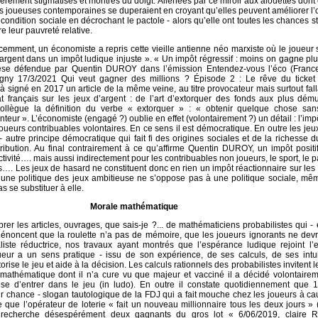
ulièrement stigmatisés et montrés du doigt. Aliénées par ce miroir aux alouettes dont 
ns joueuses contemporaines se duperaient en croyant qu’elles peuvent améliorer l’o
 condition sociale en décrochant le pactole - alors qu’elle ont toutes les chances st
e leur pauvreté relative.
emment, un économiste a repris cette vieille antienne néo marxiste où le joueur se
 argent dans un impôt ludique injuste ». « Un impôt régressif : moins on gagne pl
thèse défendue par Quentin DUROY dans l’émission Entendez-vous l’éco (France
gny 17/3/2021 Qui veut gagner des millions ? Épisode 2 : Le rêve du ticket
à signé en 2017 un article de la même veine, au titre provocateur mais surtout fall
 français sur les jeux d’argent : de l’art d’extorquer des fonds aux plus dému
llègue la définition du verbe « extorquer » : « obtenir quelque chose sans
eur ». L’économiste (engagé ?) oublie en effet (volontairement ?) un détail : l’imp
ueurs contribuables volontaires. En ce sens il est démocratique. En outre les jeu
a - autre principe démocratique qui fait fi des origines sociales et de la richesse d
tribution. Au final contrairement à ce qu’affirme Quentin DUROY, un impôt positi
lectivité…. mais aussi indirectement pour les contribuables non joueurs, le sport, le p
. Les jeux de hasard ne constituent donc en rien un impôt réactionnaire sur les
 une politique des jeux ambitieuse ne s’oppose pas à une politique sociale, mê
s se substituer à elle.
Morale mathématique
er les articles, ouvrages, que sais-je ?... de mathématiciens probabilistes qui -
 énoncent que la roulette n’a pas de mémoire, que les joueurs ignorants ne dev
liste réductrice, nos travaux ayant montrés que l’espérance ludique rejoint l’
eur a un sens pratique - issu de son expérience, de ses calculs, de ses intui
rise le jeu et aide à la décision. Les calculs rationnels des probabilistes invitent l
mathématique dont il n’a cure vu que majeur et vacciné il a décidé volontairem
e d’entrer dans le jeu (in ludo). En outre il constate quotidiennement que
ur chance - slogan tautologique de la FDJ qui a fait mouche chez les joueurs à c
ve que l’opérateur de loterie « fait un nouveau millionnaire tous les deux jours » 
recherche désespérément deux gagnants du gros lot « 6/06/2019, claire 