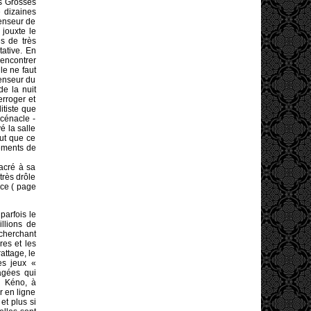
es Grosses
e dizaines
censeur de
 jouxte le
s de très
tative. En
rencontrer
le ne faut
censeur du
de la nuit
erroger et
itiste que
 cénacle -
é la salle
out que ce
sements de
acré à sa
très drôle
ace ( page
parfois le
llions de
 cherchant
res et les
attage, le
es jeux «
 âgées qui
u Kéno, à
r en ligne
et plus si