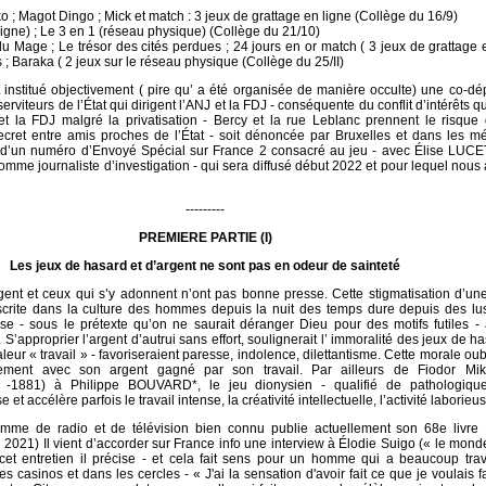
ko ; Magot Dingo ; Mick et match : 3 jeux de grattage en ligne (Collège du 16/9)
ligne) ; Le 3 en 1 (réseau physique) (Collège du 21/10)
u Mage ; Le trésor des cités perdues ; 24 jours en or match ( 3 jeux de grattage e
; Baraka ( 2 jeux sur le réseau physique (Collège du 25/II)
est institué objectivement ( pire qu’ a été organisée de manière occulte) une co-
rviteurs de l’État qui dirigent l’ANJ et la FDJ - conséquente du conflit d’intérêts q
 et la FDJ malgré la privatisation - Bercy et la rue Leblanc prennent le risque
secret entre amis proches de l’État - soit dénoncée par Bruxelles et dans les m
 d’un numéro d’Envoyé Spécial sur France 2 consacré au jeu - avec Élise LUCE
omme journaliste d’investigation - qui sera diffusé début 2022 et pour lequel nous
---------
PREMIERE PARTIE (I)
Les jeux de hasard et d’argent ne sont pas en odeur de sainteté
gent et ceux qui s’y adonnent n’ont pas bonne presse. Cette stigmatisation d’un
scrite dans la culture des hommes depuis la nuit des temps dure depuis des lus
euse - sous le prétexte qu’on ne saurait déranger Dieu pour des motifs futiles - 
’approprier l’argent d’autrui sans effort, soulignerait l’ immoralité des jeux de ha
leur « travail » - favoriseraient paresse, indolence, dilettantisme. Cette morale oub
ement avec son argent gagné par son travail. Par ailleurs de Fiodor Mikh
-1881) à Philippe BOUVARD*, le jeu dionysien - qualifié de pathologiqu
 et accélère parfois le travail intense, la créativité intellectuelle, l’activité laborieus
mme de radio et de télévision bien connu publie actuellement son 68e livre 
 2021) Il vient d’accorder sur France info une interview à Élodie Suigo (« le mond
et entretien il précise - et cela fait sens pour un homme qui a beaucoup trava
 casinos et dans les cercles - « J'ai la sensation d'avoir fait ce que je voulais fa