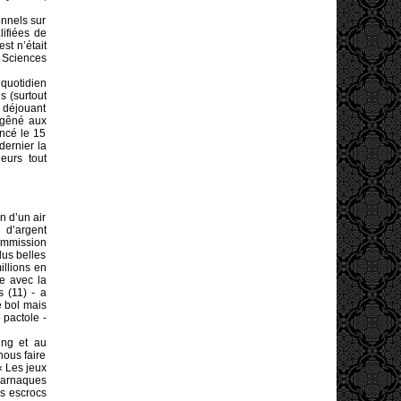
onnels sur
lifiées de
est n’était
( Sciences
 quotidien
s (surtout
- déjouant
 gêné aux
ancé le 15
dernier la
eurs tout
n d’un air
 d’argent
Commission
lus belles
illions en
le avec la
s (11) - a
e bol mais
 pactole -
ing et au
 nous faire
« Les jeux
s arnaques
es escrocs