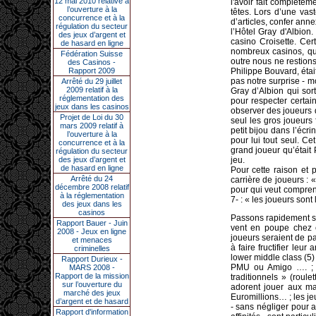
12 mai 2010 relative à
l'avoir fait complète
l’ouverture à la
têtes. Lors d’une vas
concurrence et à la
d’articles, confer ann
régulation du secteur
l’Hôtel Gray d'Albion
des jeux d’argent et
casino Croisette. Ce
de hasard en ligne
nombreux casinos, qui
Fédération Suisse
outre nous ne restion
des Casinos -
Rapport 2009
Philippe Bouvard, étai
pas notre surprise - 
Arrêté du 29 juillet
2009 relatif à la
Gray d’Albion qui sor
réglementation des
pour respecter certai
jeux dans les casinos
observer des joueurs 
Projet de Loi du 30
seul les gros joueurs 
mars 2009 relatif à
petit bijou dans l’écr
l’ouverture à la
pour lui tout seul. Ce
concurrence et à la
grand joueur qu’était
régulation du secteur
des jeux d’argent et
jeu.
de hasard en ligne
Pour cette raison et 
Arrêté du 24
carrière de joueurs : 
décembre 2008 relatif
pour qui veut compren
à la réglementation
7- : « les joueurs sont
des jeux dans les
casinos
Passons rapidement su
Rapport Bauer - Juin
vent en poupe chez c
2008 - Jeux en ligne
joueurs seraient de pa
et menaces
à faire fructifier leu
criminelles
lower middle class (5) 
Rapport Durieux -
PMU ou Amigo …. ; l
MARS 2008 -
Rapport de la mission
traditionnels » (roul
sur l’ouverture du
adorent jouer aux ma
marché des jeux
Euromillions… ; les jeu
d’argent et de hasard
- sans négliger pour a
Rapport d'information