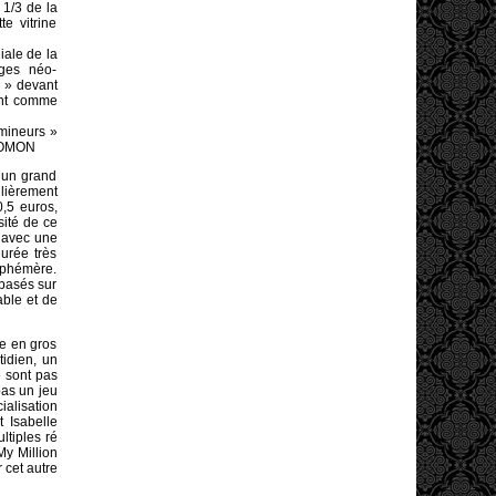
1/3 de la
e vitrine
iale de la
ages néo-
r » devant
ient comme
 mineurs »
ALOMON
 un grand
ulièrement
,5 euros,
sité de ce
i avec une
urée très
 éphémère.
 basés sur
able et de
ne en gros
tidien, un
e sont pas
pas un jeu
ialisation
t Isabelle
tiples ré
My Million
 cet autre