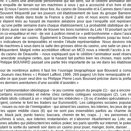
ment. » Citons une anecdote personnelle qui fait sens, sur le célèbre animateur d
te enquête de terrain sur les machines à sous ( qui a accouché d’un livre et d
exe 3) nous l’avons croisé deux fois. Au casino de Deauville et à Cannes dans l’as
. Souvent fréquenté par les joueurs cet établissement de luxe du groupe Barriere
rtes notre étude dans toute la France a duré 2 ans et nous avons enquêté dan
 étaient tirés au hasard de manière aléatoire pour que l’enquête soit représen
s qu’une petite semaine dans chaque établissement. La probabilité statistique de 
t donc aussi rare que celle de trouver les bons numéros du Loto ! Et pourtant qu’el
mon co-enquêteur et moi - de voir à poltron minet ce « petit bonhomme » dans l’as
tait pour aller au casino. Également à Deauville nous enquêtions jusqu’au bout 
ns indicateurs de temporalités et rendre l’étude représentative. Nous devions int
de machines à sous dans la salle des grosses déno du casino, une salle un peu él
fréquentent. Malgré notre accrédition officiel un MCD nous a interdit l’accès à ce
in du casino de Deauville – nous expliquant que le célèbre l’animateur avait réserv
t anecdote souligne certes, que le hasard fait parfois bien les choses, mais surt
 Philippe BOUVARD passait une partie très importante de sa vie dans les établis
pour de nombreux autres il faut lire l’ouvrage biographique que Bouvard a cons
« Joueurs mes frères « ( Robert Laffont, 1999, 269 pages) Un livre remarquable et 
dre ce que jouer veut dire ou Philippe Pierre Louis Bouvard précise dans la préf
 les derniers aventuriers d’une société d’assistés »
r l’admonestation idéologique - le jeu comme opium du peuple (1) - qui a encore 
ertains économistes et même chez certains collègues sociologues (2). Les mi
rfaits idiots cotisant à un « impôt sur les imbéciles » (3) ou d’avides spéculateurs
r argent, comme le font les traders sur Euronext(4). Les catégories sociales populai
- issues ou non de l’immigration - qui aiment les casinos, les loteries, les jeux de gr
es upper middle class (6) qui ne sont pas insensibles parfois au charme d
ette, black jack, punto banco, baccara, chemin de fer, craps…) ; les personnes
chines à sous, aux loteries instantanées et s’abonner rituellement au Loto, a
nes adultes qui plébiscitent les vidéos poker, les paris sportifs sur internet, le poke
utant la sortie du samedi soir dans un casino pour jouer, manger, boire, danser… 