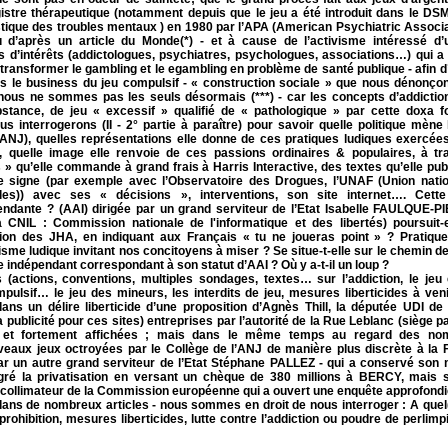
istre thérapeutique (notamment depuis que le jeu a été introduit dans le DS
stique des troubles mentaux ) en 1980 par l’APA (American Psychiatric Associat
 d’après un article du Monde(*) - et à cause de l’activisme intéressé d
ts d’intérêts (addictologues, psychiatres, psychologues, associations…) qui a 
transformer le gambling et le egambling en problème de santé publique - afin d
s le business du jeu compulsif - « construction sociale » que nous dénonço
 nous ne sommes pas les seuls désormais (***) - car les concepts d’addiction
bstance, de jeu « excessif » qualifié de « pathologique » par cette doxa f
us interrogerons (II - 2° partie à paraître) pour savoir quelle politique mène 
ANJ), quelles représentations elle donne de ces pratiques ludiques exercée
s, quelle image elle renvoie de ces passions ordinaires & populaires, à tr
» qu’elle commande à grand frais à Harris Interactive, des textes qu’elle publ
le signe (par exemple avec l’Observatoire des Drogues, l’UNAF (Union nati
ales)) avec ses « décisions », interventions, son site internet…. Cette
endante ? (AAI) dirigée par un grand serviteur de l’Etat Isabelle FAULQUE-
 CNIL : Commission nationale de l'informatique et des libertés) poursuit-e
ation des JHA, en indiquant aux Français « tu ne joueras point » ? Pratique-
isme ludique invitant nos concitoyens à miser ? Se situe-t-elle sur le chemin d
re indépendant correspondant à son statut d’AAI ? Où y a-t-il un loup ?
(actions, conventions, multiples sondages, textes… sur l’addiction, le jeu 
impulsif… le jeu des mineurs, les interdits de jeu, mesures liberticides à ven
dans un délire liberticide d’une proposition d’Agnès Thill, la députée UDI de 
 publicité pour ces sites) entreprises par l’autorité de la Rue Leblanc (siège p
 et fortement affichées ; mais dans le même temps au regard des no
veaux jeux octroyées par le Collège de l’ANJ de manière plus discrète à la 
ar un autre grand serviteur de l’Etat Stéphane PALLEZ - qui a conservé son
ré la privatisation en versant un chèque de 380 millions à BERCY, mais 
 collimateur de la Commission européenne qui a ouvert une enquête approfon
dans de nombreux articles - nous sommes en droit de nous interroger : A quel(
prohibition, mesures liberticides, lutte contre l’addiction ou poudre de perlimp