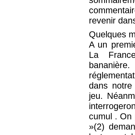
commentai
revenir dans
Quelques mo
A un premie
La Franc
bananière
réglementat
dans notre
jeu. Néanm
interroger
cumul . On 
»(2) deman