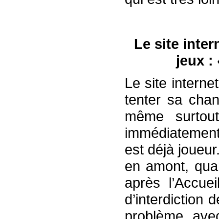
Le site inter
jeux :
Le site intern
tenter sa chanc
même surtou
immédiatement 
est déjà joueur
en amont, qua
après l’Accue
d’interdiction
problème ave