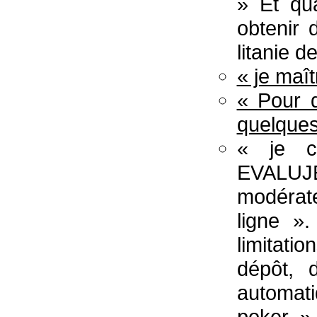
» Et qu
obtenir 
litanie 
« je maî
« Pour q
quelques
« je co
EVALU
modérat
ligne »
limitati
dépôt, 
automat
poker ».