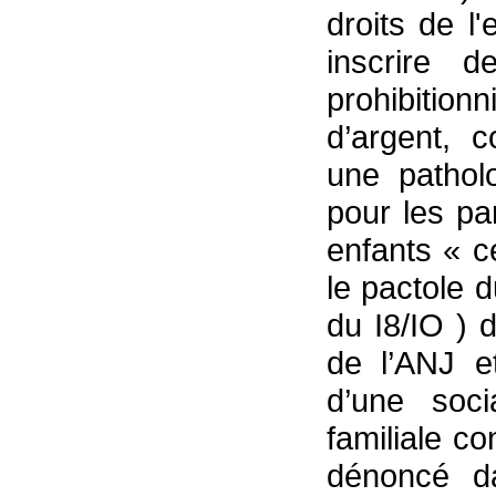
droits de l
inscrire 
prohibition
d’argent, 
une pathol
pour les pa
enfants « ce
le pactole 
du I8/IO )
de l’ANJ e
d’une socia
familiale 
dénoncé da