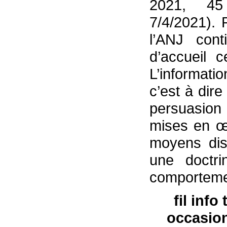
2021, 45
7/4/2021). 
l’ANJ con
d’accueil c
L’informat
c’est à dir
persuasion
mises en œ
moyens dis
une doctri
comportemen
fil info
occasion