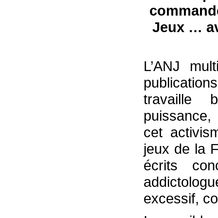
commandés
Jeux … av
L’ANJ mult
publication
travaille
puissance, 
cet activis
jeux de la 
écrits c
addictolo
excessif, co