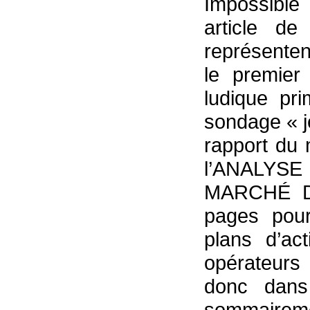
Impossible
article de
représenten
le premier
ludique pr
sondage « j
rapport du 
l’ANALYSE
MARCHÉ D
pages pour
plans d’ac
opérateurs
donc dans 
sommaire