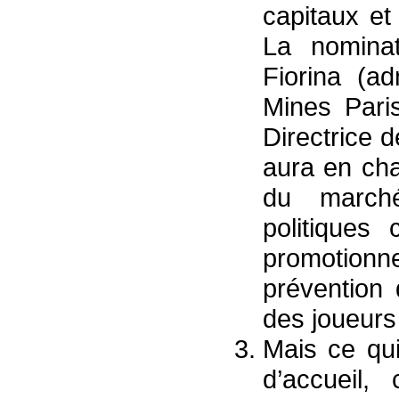
capitaux et
La nominat
Fiorina (ad
Mines Pari
Directrice 
aura en cha
du march
politiques
promotionn
prévention 
des joueurs
Mais ce qu
d’accueil,