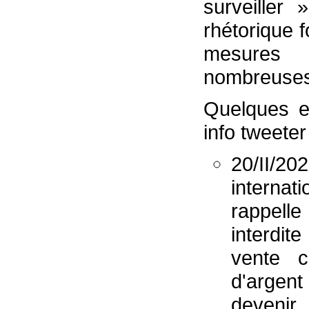
surveiller
rhétorique 
mesures 
nombreuses 
Quelques ex
info tweeter
20/II/20
internati
rappelle
interdit
vente 
d'argen
deveni