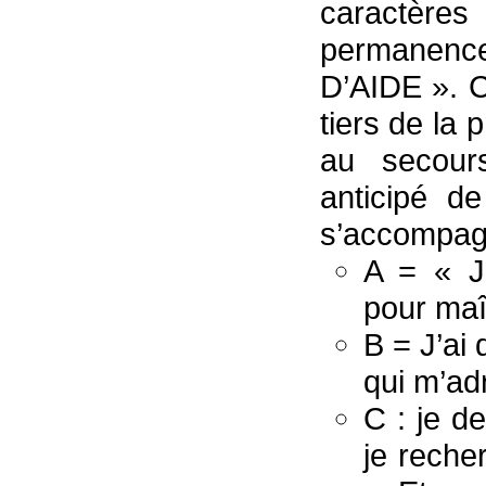
caractères
permanence
D’AIDE ». 
tiers de la 
au secour
anticipé d
s’accompagn
A = « J
pour maî
B = J’ai 
qui m’ad
C : je d
je reche