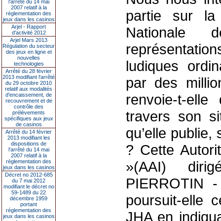
l’arrêté du 14 mai
2007 relatif à la
partie sur la
réglementation des
jeux dans les casinos
Arjel - Rapport
Nationale 
d'activité 2012
Arjel Mars 2013
représentation
Régulation du secteur
des jeux en ligne et
nouvelles
ludiques ordi
technologies
Arrêté du 28 février
2013 modifiant l'arrêté
par des milli
du 29 octobre 2010
relatif aux modalités
renvoie-t-ell
d'encaissement, de
recouvrement et de
contrôle des
travers son si
prélèvements
spécifiques aux jeux
de casinos
qu’elle publie,
Arrêté du 14 février
2013 modifiant les
dispositions de
? Cette Autori
l'arrêté du 14 mai
2007 relatif à la
réglementation des
»(AAI) dir
jeux dans les casinos
Décret no 2012-685
PIERROTIN - u
du 7 mai 2012
modifiant le décret no
59-1489 du 22
poursuit-elle c
décembre 1959
portant
réglementation des
JHA en indiqua
jeux dans les casinos