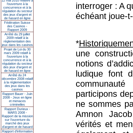
12 mai 2010 relative à
interroger : A q
l’ouverture à la
concurrence et à la
régulation du secteur
échéant joue-t-
des jeux d’argent et
de hasard en ligne
Fédération Suisse
des Casinos -
Rapport 2009
Arrêté du 29 juillet
2009 relatif à la
*
Historiquemen
réglementation des
jeux dans les casinos
Projet de Loi du 30
une constructi
mars 2009 relatif à
l’ouverture à la
concurrence et à la
notions d’addi
régulation du secteur
des jeux d’argent et
ludique font 
de hasard en ligne
Arrêté du 24
décembre 2008 relatif
communauté
à la réglementation
des jeux dans les
casinos
participons de
Rapport Bauer - Juin
2008 - Jeux en ligne
ne sommes pas 
et menaces
criminelles
Rapport Durieux -
Amnon Jacob
MARS 2008 -
Rapport de la mission
sur l’ouverture du
vérités et men
marché des jeux
d’argent et de hasard
Rapport d'information