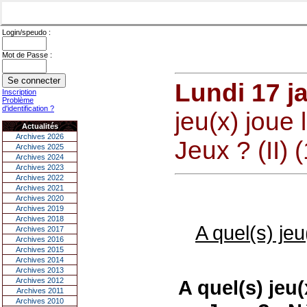
Login/speudo :
Mot de Passe :
Lundi 17 j
Inscription
Problème
d'identification ?
jeu(x) joue 
Actualités
Archives 2026
Jeux ? (II) (
Archives 2025
Archives 2024
Archives 2023
Archives 2022
Archives 2021
Archives 2020
Archives 2019
Archives 2018
A quel(s) jeu
Archives 2017
Archives 2016
Archives 2015
Archives 2014
Archives 2013
Archives 2012
A quel(s) jeu(
Archives 2011
Archives 2010