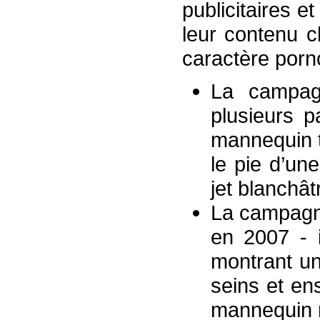
publicitaires 
leur contenu c
caractère porn
La campagn
plusieurs p
mannequin t
le pie d’un
jet blanchâ
La campagn
en 2007 - i
montrant un
seins et en
mannequin 