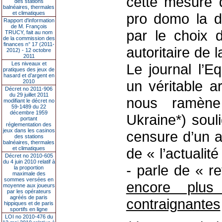
cette mesure d
des stations
balnéaires, thermales
et climatiques
pro domo la d
Rapport d'information
de M. François
par le choix d
TRUCY, fait au nom
de la commission des
finances n° 17 (2011-
autoritaire de
2012) - 12 octobre
2011
Les niveaux et
Le journal l’E
pratiques des jeux de
hasard et d’argent en
un véritable a
2010
Décret no 2011-906
du 29 juillet 2011
nous ramène 
modifiant le décret no
59-1489 du 22
décembre 1959
Ukraine*) soul
portant
réglementation des
jeux dans les casinos
censure d’un a
des stations
balnéaires, thermales
et climatiques
de « l’actualit
Décret no 2010-605
du 4 juin 2010 relatif à
- parle de « r
la proportion
maximale des
sommes versées en
encore plus
moyenne aux joueurs
par les opérateurs
agréés de paris
contraignantes
hippiques et de paris
sportifs en ligne
LOI no 2010-476 du