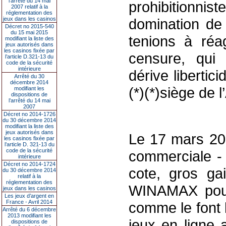
l’arrêté du 14 mai
prohibitionni
2007 relatif à la
réglementation des
jeux dans les casinos
domination de 
Décret no 2015-540
du 15 mai 2015
tenions à réag
modifiant la liste des
jeux autorisés dans
les casinos fixée par
censure, qui
l’article D.321-13 du
code de la sécurité
intérieure
dérive libertic
Arrêté du 30
décembre 2014
(*)(*)siège de 
modifiant les
dispositions de
l’arrêté du 14 mai
2007
Décret no 2014-1726
du 30 décembre 2014
modifiant la liste des
jeux autorisés dans
Le 17 mars 202
les casinos fixée par
l’article D. 321-13 du
code de la sécurité
commerciale - 
intérieure
Décret no 2014-1724
cote, gros gai
du 30 décembre 2014
relatif à la
réglementation des
WINAMAX pour 
jeux dans les casinos
Les jeux d’argent en
France - Avril 2014
comme le font 
Arrêté du 6 décembre
2013 modifiant les
jeux en ligne 
dispositions de