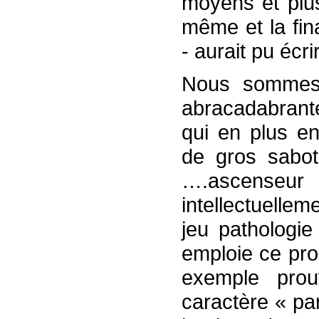
moyens et plus
même et la fin
- aurait pu écr
Nous sommes l
abracadabrant
qui en plus e
de gros sabo
….ascenseur 
intellectuelle
jeu pathologie
emploie ce pro
exemple pro
caractère « pa