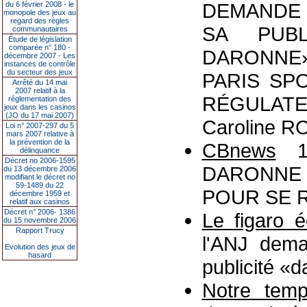
DEMANDE 
du 6 février 2008 - le
monopole des jeux au
regard des règles
SA PUB
communautaires
Étude de législation
comparée n° 180 -
DARONNE» 
décembre 2007 - Les
instances de contrôle
du secteur des jeux
PARIS SP
Arrêté du 14 mai
2007 relatif à la
RÉGULATEU
réglementation des
jeux dans les casinos
(JO du 17 mai 2007)
Caroline R
Loi n° 2007-297 du 5
mars 2007 relative à
la prévention de la
CBnews
17
délinquance
Décret no 2006-1595
DARONNE
du 13 décembre 2006
modifiant le décret no
59-1489 du 22
POUR SE 
décembre 1959 et
relatif aux casinos
Décret n° 2006- 1386
Le figaro 
du 15 novembre 2006
Rapport Trucy
l'ANJ dema
Evolution des jeux de
hasard
publicité «d
Notre tem