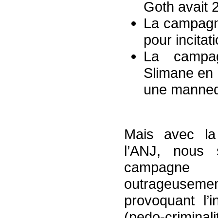
Goth avait 2
La campagn
pour incitat
La campa
Slimane en 
une mannequ
Mais avec l
l’ANJ, nous
campagne su
outrageusem
provoquant l’
(pedo-criminal