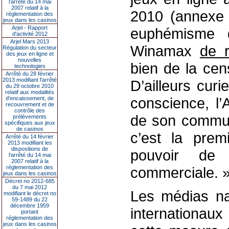
l’arrêté du 14 mai
2007 relatif à la
2010 (annexe 1
réglementation des
jeux dans les casinos
Arjel - Rapport
euphémisme d
d'activité 2012
Arjel Mars 2013
Winamax
de r
Régulation du secteur
des jeux en ligne et
nouvelles
bien de la cens
technologies
Arrêté du 28 février
2013 modifiant l'arrêté
D’ailleurs cur
du 29 octobre 2010
relatif aux modalités
conscience, l’
d'encaissement, de
recouvrement et de
contrôle des
de son commun
prélèvements
spécifiques aux jeux
de casinos
c’est la prem
Arrêté du 14 février
2013 modifiant les
dispositions de
pouvoir de 
l'arrêté du 14 mai
2007 relatif à la
réglementation des
commerciale. »
jeux dans les casinos
Décret no 2012-685
du 7 mai 2012
Les médias na
modifiant le décret no
59-1489 du 22
décembre 1959
internationau
portant
réglementation des
jeux dans les casinos