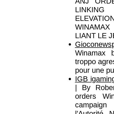
ANJ ORD
LINKING
ELEVAT
WINAMAX
LIANT LE 
Gioconewspo
Winamax bl
troppo agre
pour une pub
IGB igamin
| By Rober
orders Win
campaign 
l’Autorité