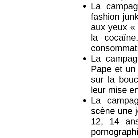
La campagn
fashion jun
aux yeux « s
la cocaïne.
consommati
La campagn
Pape et un 
sur la bouc
leur mise en
La campag
scène une je
12, 14 ans.
pornographi