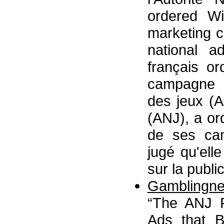
ordered Wi
marketing c
national ad
français o
campagne pu
des jeux (A
(ANJ), a or
de ses cam
jugé qu'elle
sur la public
Gamblingn
“The ANJ 
Ads that B