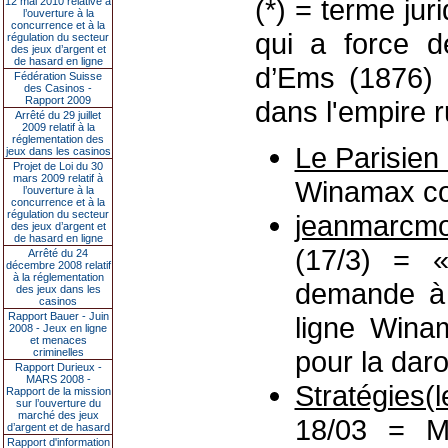
(*) = terme jur
12 mai 2010 relative à
l’ouverture à la
concurrence et à la
qui a force d
régulation du secteur
des jeux d’argent et
de hasard en ligne
d’Ems (1876) i
Fédération Suisse
des Casinos -
Rapport 2009
dans l'empire 
Arrêté du 29 juillet
2009 relatif à la
réglementation des
Le Parisien 
jeux dans les casinos
Projet de Loi du 30
mars 2009 relatif à
Winamax cont
l’ouverture à la
concurrence et à la
régulation du secteur
jeanmarcmo
des jeux d’argent et
de hasard en ligne
(17/3) = «
Arrêté du 24
décembre 2008 relatif
à la réglementation
demande à l
des jeux dans les
casinos
Rapport Bauer - Juin
ligne Winam
2008 - Jeux en ligne
et menaces
pour la dar
criminelles
Rapport Durieux -
MARS 2008 -
Stratégies
Rapport de la mission
sur l’ouverture du
marché des jeux
18/03 = Ma
d’argent et de hasard
Rapport d'information