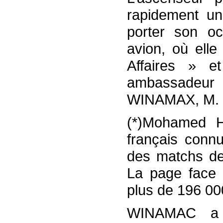
rapidement un
porter son oc
avion, où elle
Affaires » e
ambassadeu
WINAMAX, M. M
(*)Mohamed H
français conn
des matchs de
La page face 
plus de 196 0
WINAMAC a n