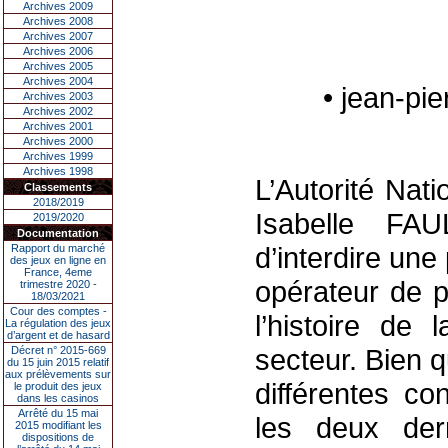
Archives 2009
Archives 2008
Archives 2007
Archives 2006
Archives 2005
Archives 2004
• jean-pi
Archives 2003
Archives 2002
Archives 2001
Archives 2000
Archives 1999
Archives 1998
L’Autorité Nat
Classements
2018/2019
Isabelle F
2019/2020
Documentation
d’interdire un
Rapport du marché
des jeux en ligne en
France, 4eme
opérateur de p
trimestre 2020 -
18/03/2021
Cour des comptes -
l’histoire de
La régulation des jeux
d’argent et de hasard
secteur. Bien 
Décret n° 2015-669
du 15 juin 2015 relatif
aux prélèvements sur
différentes co
le produit des jeux
dans les casinos
Arrêté du 15 mai
les deux dern
2015 modifiant les
dispositions de