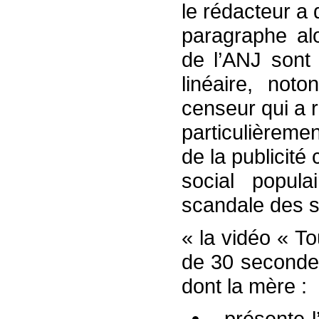
le rédacteur a 
paragraphe al
de l’ANJ sont
linéaire, not
censeur qui a 
particulièrement
de la publicité
social popul
scandale des 
« la vidéo « T
de 30 seconde
dont la mère :
- présente 