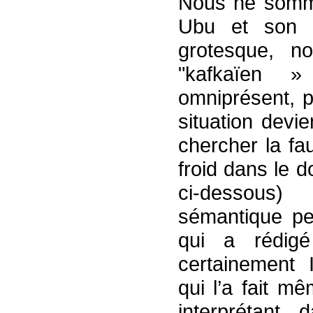
Nous ne somme
Ubu et son c
grotesque, n
"kafkaïen »
omniprésent, po
situation devie
chercher la fa
froid dans le d
ci-dessous
sémantique per
qui a rédig
certainement
qui l’a fait mê
interprétant 