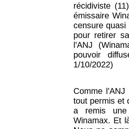
récidiviste (1
émissaire Win
censure quasi 
pour retirer s
l’ANJ (Winam
pouvoir diffus
1/10/2022)
Comme l’ANJ a 
tout permis et
a remis une
Winamax. Et l