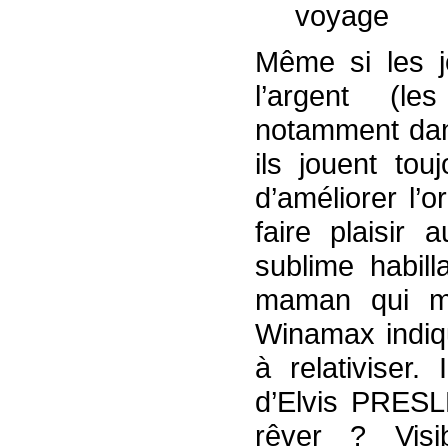
voyage
Même si les j
l’argent (le
notamment dans
ils jouent tou
d’améliorer l’o
faire plaisir 
sublime habil
maman qui mo
Winamax indiq
à relativiser.
d’Elvis PRESLE
rêver ? Visi