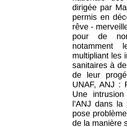
dirigée par M
permis en déc
rêve - merveill
pour de nom
notamment l
multipliant les 
sanitaires à de
de leur progén
UNAF, ANJ : P
Une intrusion
l’ANJ dans la 
pose problème
de la manière s