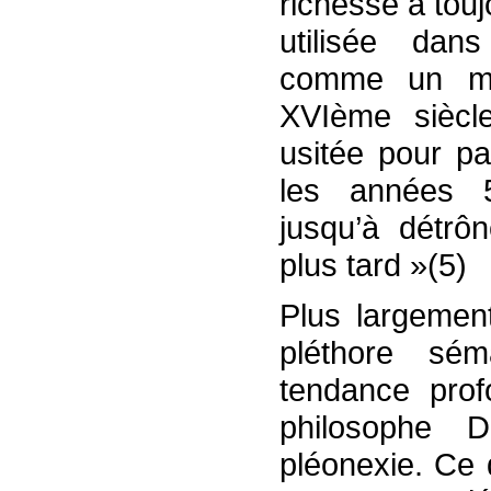
richesse a touj
utilisée dan
comme un mo
XVIème siècle
usitée pour pa
les années 5
jusqu’à détrôn
plus tard »(5)
Plus largemen
pléthore sé
tendance pro
philosophe
pléonexie. Ce 