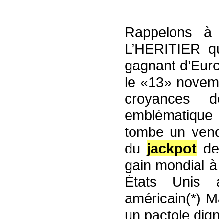
Rappelons à 
L’HERITIER qu
gagnant d’Euro
le «13» novemb
croyances d
emblématique 
tombe un vend
du
jackpot
de 
gain mondial à
États Unis a
américain(*) Ma
un pactole dig