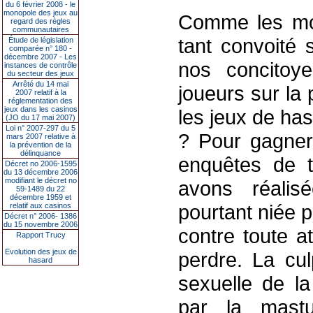
du 6 février 2008 - le
monopole des jeux au
Comme les moy
regard des règles
communautaires
tant convoité s
Étude de législation
comparée n° 180 -
décembre 2007 - Les
nos concitoye
instances de contrôle
du secteur des jeux
Arrêté du 14 mai
joueurs sur la
2007 relatif à la
réglementation des
jeux dans les casinos
les jeux de has
(JO du 17 mai 2007)
Loi n° 2007-297 du 5
? Pour gagner 
mars 2007 relative à
la prévention de la
délinquance
enquêtes de t
Décret no 2006-1595
du 13 décembre 2006
modifiant le décret no
avons réalis
59-1489 du 22
décembre 1959 et
pourtant niée 
relatif aux casinos
Décret n° 2006- 1386
du 15 novembre 2006
contre toute a
Rapport Trucy
Evolution des jeux de
perdre. La cul
hasard
sexuelle de l
par la mastur