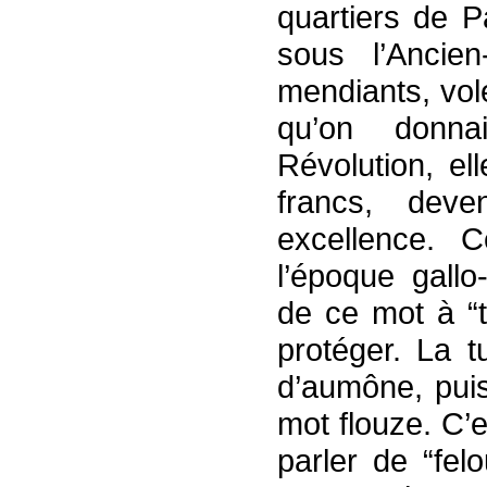
quartiers de P
sous l’Ancie
mendiants, vol
qu’on donna
Révolution, el
francs, dev
excellence. C
l’époque gallo
de ce mot à “tu
protéger. La t
d’aumône, puis
mot flouze. C’
parler de “fel