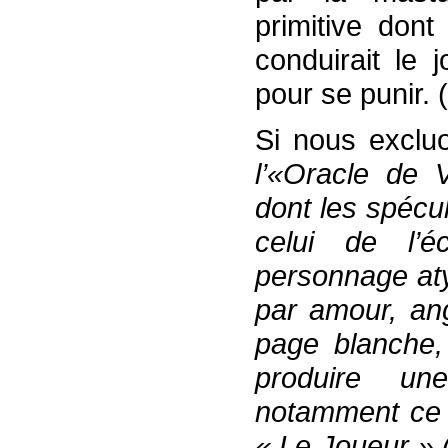
primitive dont
conduirait le 
pour se punir. 
Si nous exclu
l’«Oracle de V
dont les spécu
celui de l’éc
personnage aty
par amour, ang
page blanche,
produire une
notamment ce p
« Le Joueur » 