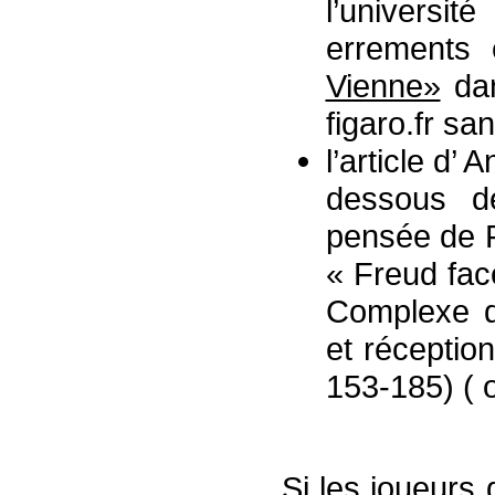
l’univers
errements
Vienne»
dan
figaro.fr sa
l’article d
dessous de
pensée de F
« Freud face
Complexe d
et réception
153-185) ( o
Si les joueurs d