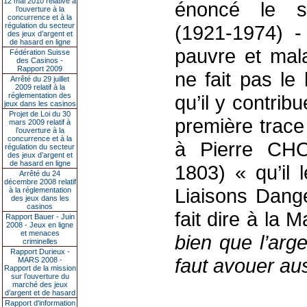
12 mai 2010 relative à
énoncé le s
l’ouverture à la
concurrence et à la
régulation du secteur
(1921-1974) -
des jeux d’argent et
de hasard en ligne
pauvre et mala
Fédération Suisse
des Casinos -
Rapport 2009
ne fait pas le
Arrêté du 29 juillet
2009 relatif à la
réglementation des
qu’il y contrib
jeux dans les casinos
Projet de Loi du 30
première trace
mars 2009 relatif à
l’ouverture à la
concurrence et à la
à Pierre C
régulation du secteur
des jeux d’argent et
de hasard en ligne
1803) « qu’il 
Arrêté du 24
décembre 2008 relatif
Liaisons Danger
à la réglementation
des jeux dans les
casinos
fait dire à la
Rapport Bauer - Juin
2008 - Jeux en ligne
et menaces
bien que l’arge
criminelles
Rapport Durieux -
faut avouer aus
MARS 2008 -
Rapport de la mission
sur l’ouverture du
marché des jeux
d’argent et de hasard
Rapport d'information