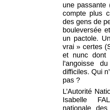
une passante 
compte plus ce
des gens de pe
bouleversée et
un pactole. U
vrai » certes (
et nunc dont i
l’angoisse d
difficiles. Qui
pas ?
L’Autorité Nat
Isabelle FA
nationale des