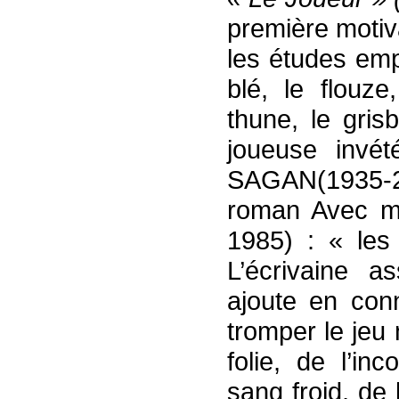
première motiv
les études empi
blé, le flouze,
thune, le gri
joueuse invét
SAGAN(1935-
roman Avec mo
1985) : « les
L’écrivaine a
ajoute en conn
tromper le jeu
folie, de l’in
sang froid, de 