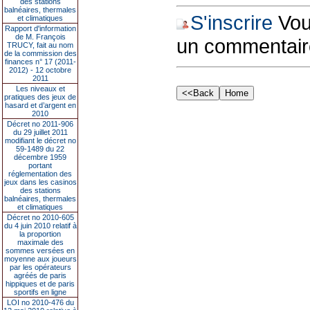
des stations
balnéaires, thermales
S'inscrire
Vous
et climatiques
Rapport d'information
de M. François
un commentair
TRUCY, fait au nom
de la commission des
finances n° 17 (2011-
2012) - 12 octobre
2011
Les niveaux et
pratiques des jeux de
hasard et d’argent en
2010
Décret no 2011-906
du 29 juillet 2011
modifiant le décret no
59-1489 du 22
décembre 1959
portant
réglementation des
jeux dans les casinos
des stations
balnéaires, thermales
et climatiques
Décret no 2010-605
du 4 juin 2010 relatif à
la proportion
maximale des
sommes versées en
moyenne aux joueurs
par les opérateurs
agréés de paris
hippiques et de paris
sportifs en ligne
LOI no 2010-476 du