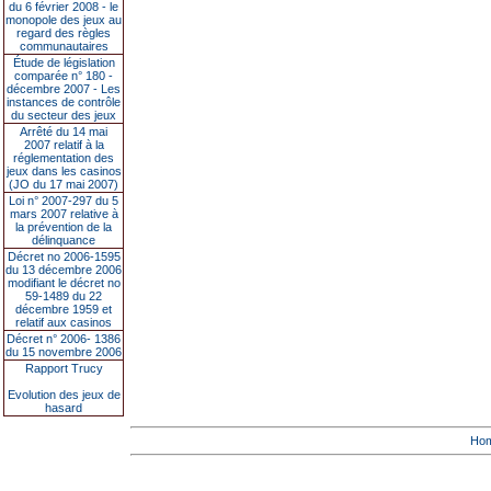
du 6 février 2008 - le
monopole des jeux au
regard des règles
communautaires
Étude de législation
comparée n° 180 -
décembre 2007 - Les
instances de contrôle
du secteur des jeux
Arrêté du 14 mai
2007 relatif à la
réglementation des
jeux dans les casinos
(JO du 17 mai 2007)
Loi n° 2007-297 du 5
mars 2007 relative à
la prévention de la
délinquance
Décret no 2006-1595
du 13 décembre 2006
modifiant le décret no
59-1489 du 22
décembre 1959 et
relatif aux casinos
Décret n° 2006- 1386
du 15 novembre 2006
Rapport Trucy
Evolution des jeux de
hasard
Ho