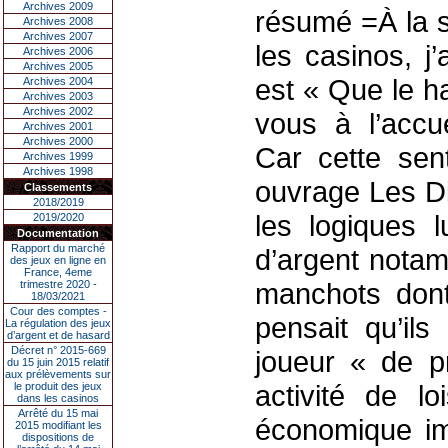
Archives 2009
résumé =À la s
Archives 2008
Archives 2007
les casinos, j’
Archives 2006
Archives 2005
est « Que le h
Archives 2004
Archives 2003
Archives 2002
vous à l’accue
Archives 2001
Archives 2000
Car cette sen
Archives 1999
Archives 1998
ouvrage Les Di
Classements
2018/2019
les logiques 
2019/2020
Documentation
Rapport du marché
d’argent notam
des jeux en ligne en
France, 4eme
manchots dont
trimestre 2020 -
18/03/2021
Cour des comptes -
pensait qu’il
La régulation des jeux
d’argent et de hasard
Décret n° 2015-669
joueur « de p
du 15 juin 2015 relatif
aux prélèvements sur
activité de lo
le produit des jeux
dans les casinos
Arrêté du 15 mai
économique im
2015 modifiant les
dispositions de