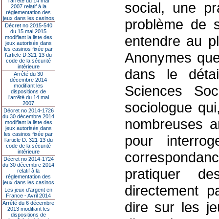
l’arrêté du 14 mai
social, une pr
2007 relatif à la
réglementation des
jeux dans les casinos
problème de s
Décret no 2015-540
du 15 mai 2015
entendre au pl
modifiant la liste des
jeux autorisés dans
les casinos fixée par
Anonymes que l
l’article D.321-13 du
code de la sécurité
intérieure
dans le dét
Arrêté du 30
décembre 2014
modifiant les
Sciences Soc
dispositions de
l’arrêté du 14 mai
sociologue qui
2007
Décret no 2014-1726
du 30 décembre 2014
nombreuses a
modifiant la liste des
jeux autorisés dans
les casinos fixée par
pour interrog
l’article D. 321-13 du
code de la sécurité
intérieure
correspondan
Décret no 2014-1724
du 30 décembre 2014
pratiquer de
relatif à la
réglementation des
jeux dans les casinos
directement p
Les jeux d’argent en
France - Avril 2014
dire sur les j
Arrêté du 6 décembre
2013 modifiant les
dispositions de