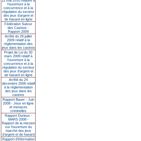
12 mai 2010 relative à
l’ouverture à la
concurrence et à la
régulation du secteur
des jeux d’argent et
de hasard en ligne
Fédération Suisse
des Casinos -
Rapport 2009
Arrêté du 29 juillet
2009 relatif à la
réglementation des
jeux dans les casinos
Projet de Loi du 30
mars 2009 relatif à
l’ouverture à la
concurrence et à la
régulation du secteur
des jeux d’argent et
de hasard en ligne
Arrêté du 24
décembre 2008 relatif
à la réglementation
des jeux dans les
casinos
Rapport Bauer - Juin
2008 - Jeux en ligne
et menaces
criminelles
Rapport Durieux -
MARS 2008 -
Rapport de la mission
sur l’ouverture du
marché des jeux
d’argent et de hasard
Rapport d'information