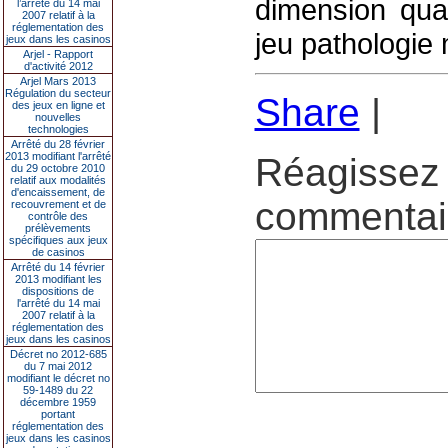
dimension qual
l’arrêté du 14 mai
2007 relatif à la
réglementation des
jeu pathologie 
jeux dans les casinos
Arjel - Rapport
d'activité 2012
Arjel Mars 2013
Régulation du secteur
Share
|
des jeux en ligne et
nouvelles
technologies
Arrêté du 28 février
2013 modifiant l'arrêté
Réagissez 
du 29 octobre 2010
relatif aux modalités
d'encaissement, de
commentair
recouvrement et de
contrôle des
prélèvements
spécifiques aux jeux
de casinos
Arrêté du 14 février
2013 modifiant les
dispositions de
l'arrêté du 14 mai
2007 relatif à la
réglementation des
jeux dans les casinos
Décret no 2012-685
du 7 mai 2012
modifiant le décret no
59-1489 du 22
décembre 1959
portant
réglementation des
jeux dans les casinos