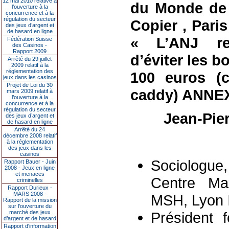
12 mai 2010 relative à
du Monde de F
l’ouverture à la
concurrence et à la
régulation du secteur
Copier , Paris
des jeux d’argent et
de hasard en ligne
« L’ANJ re
Fédération Suisse
des Casinos -
Rapport 2009
d’éviter les 
Arrêté du 29 juillet
2009 relatif à la
réglementation des
100 euros (c
jeux dans les casinos
Projet de Loi du 30
caddy) ANNE
mars 2009 relatif à
l’ouverture à la
concurrence et à la
régulation du secteur
Jean-Pie
des jeux d’argent et
de hasard en ligne
Arrêté du 24
décembre 2008 relatif
à la réglementation
des jeux dans les
casinos
Sociologue
Rapport Bauer - Juin
2008 - Jeux en ligne
et menaces
Centre M
criminelles
Rapport Durieux -
MARS 2008 -
MSH, Lyon 
Rapport de la mission
sur l’ouverture du
marché des jeux
Président 
d’argent et de hasard
Rapport d'information