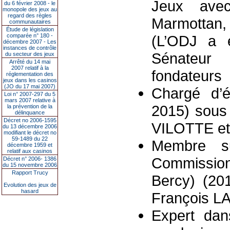
Jeux ave
du 6 février 2008 - le
monopole des jeux au
regard des règles
Marmottan,
communautaires
Étude de législation
comparée n° 180 -
(L’ODJ a é
décembre 2007 - Les
instances de contrôle
Sénateur
du secteur des jeux
Arrêté du 14 mai
2007 relatif à la
fondateurs
réglementation des
jeux dans les casinos
(JO du 17 mai 2007)
Chargé d’é
Loi n° 2007-297 du 5
mars 2007 relative à
2015) sous
la prévention de la
délinquance
Décret no 2006-1595
VILOTTE e
du 13 décembre 2006
modifiant le décret no
59-1489 du 22
Membre su
décembre 1959 et
relatif aux casinos
Commission
Décret n° 2006- 1386
du 15 novembre 2006
Rapport Trucy
Bercy) (20
Evolution des jeux de
hasard
François L
Expert dan