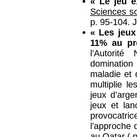
« Le jeu e
Sciences so
p. 95-104. 
« Les jeux
11% au pr
l’Autorit
domination
maladie et 
multiplie l
jeux d’arge
jeux et la
provocatri
l’approche 
au Qatar ( 