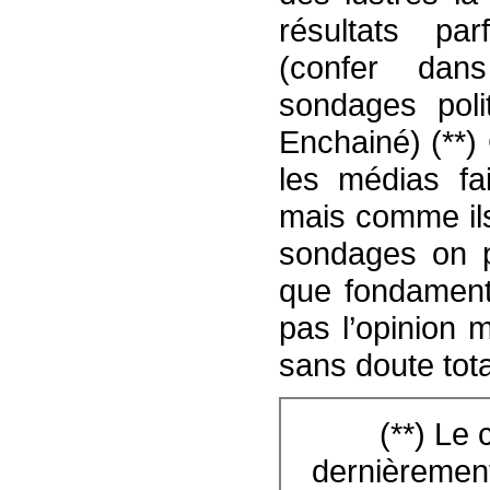
résultats par
(confer dan
sondages poli
Enchainé) (**) 
les médias fai
mais comme ils
sondages on p
que fondamen
pas l’opinion 
sans doute tota
(**) Le
dernièrement