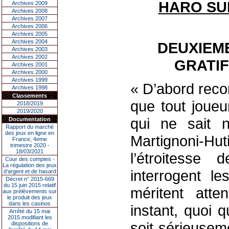
HARO SU
Archives 2009
Archives 2008
Archives 2007
Archives 2006
Archives 2005
Archives 2004
DEUXIEME
Archives 2003
Archives 2002
GRATIF
Archives 2001
Archives 2000
Archives 1999
« D’abord recon
Archives 1998
Classements
que tout joueu
2018/2019
2019/2020
qui ne sait n
Documentation
Rapport du marché
des jeux en ligne en
Martignoni-Hu
France, 4eme
trimestre 2020 -
18/03/2021
l’étroitesse
Cour des comptes -
La régulation des jeux
interrogent l
d’argent et de hasard
Décret n° 2015-669
du 15 juin 2015 relatif
méritent atte
aux prélèvements sur
le produit des jeux
dans les casinos
instant, quoi q
Arrêté du 15 mai
2015 modifiant les
soit sérieusem
dispositions de