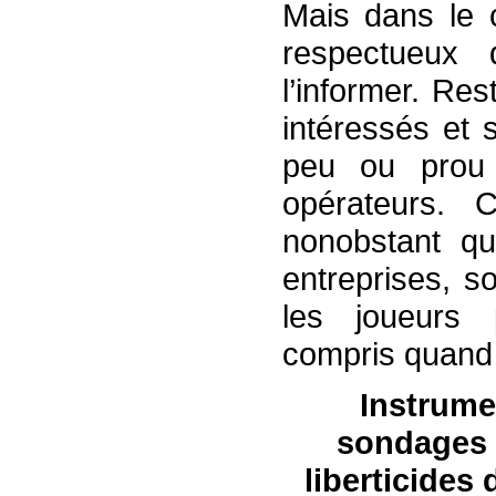
Mais dans le 
respectueux 
l’informer. Res
intéressés et 
peu ou prou 
opérateurs. C
nonobstant qu
entreprises, s
les joueurs p
compris quand 
Instrume
sondages p
liberticides