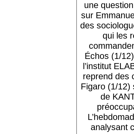
une question
sur Emmanuel 
des sociologue
qui les 
commandent 
Échos (1/12)
l’institut EL
reprend des c
Figaro (1/12) 
de KANTA
préoccup
L’hebdomada
analysant 