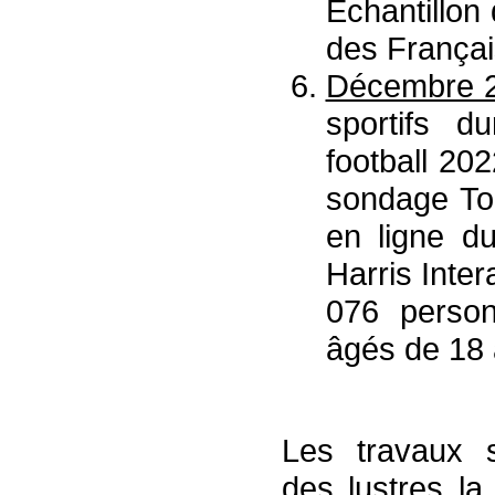
Échantillon
des Françai
Décembre 
sportifs 
football 20
sondage Tol
en ligne d
Harris Inter
076 person
âgés de 18 
Les travaux s
des lustres la