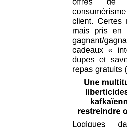
offres de 
consumérisme 
client. Certes
mais pris en 
gagnant/gagna
cadeaux « int
dupes et save
repas gratuits 
Une multi
liberticid
kafkaïenn
restreindre
Logiques d