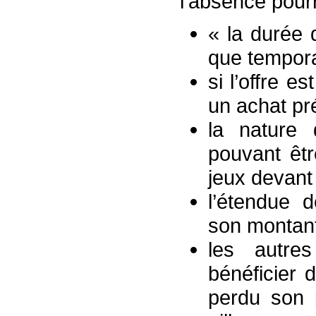
l’absence pour
« la durée d
que tempora
si l’offre e
un achat pré
la nature d
pouvant êtr
jeux devant 
l’étendue d
son montant 
les autres
bénéficier d
perdu son 