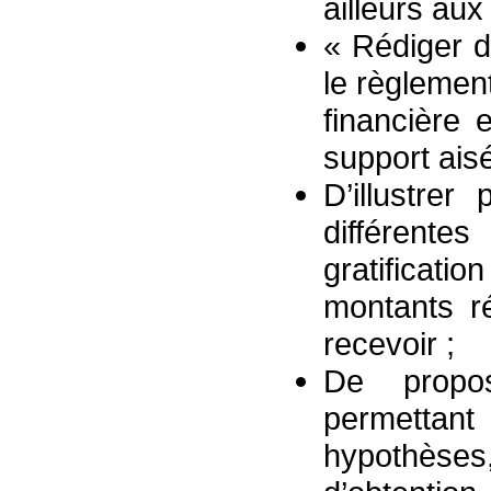
ailleurs aux
« Rédiger d
le règlement
financière 
support ais
D’illustre
différente
gratificat
montants r
recevoir ;
De propo
permetta
hypothèse