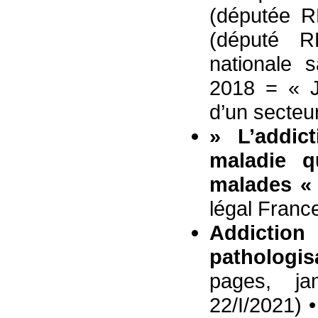
(députée 
(député R
nationale 
2018 = « J
d’un secteur
» L’addic
maladie 
malades «
légal Franc
Addiction 
pathologis
pages, j
22/I/2021) 