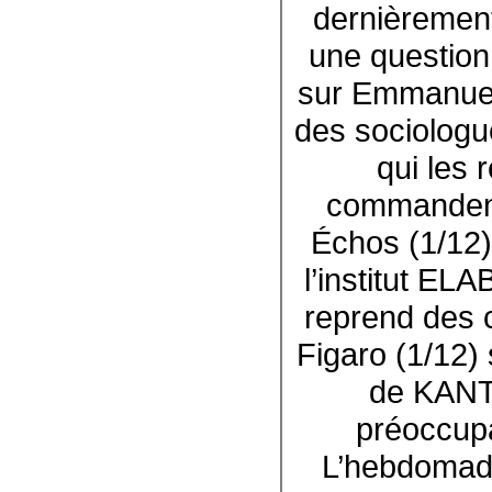
dernièrement
une question
sur Emmanuel 
des sociologue
qui les 
commandent 
Échos (1/12)
l’institut EL
reprend des c
Figaro (1/12) 
de KANTA
préoccup
L’hebdomada