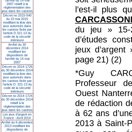
l’arrêté du 14 mai
2007 relatif à la
l’est-il plus 
réglementation des
jeux dans les casinos
Décret no 2015-540
CARCASSON
du 15 mai 2015
modifiant la liste des
jeux autorisés dans
du jeu » 15-2
les casinos fixée par
l’article D.321-13 du
d’études const
code de la sécurité
intérieure
Arrêté du 30
jeux d’argent 
décembre 2014
modifiant les
dispositions de
page 21) (2)
l’arrêté du 14 mai
2007
Décret no 2014-1726
*Guy CARC
du 30 décembre 2014
modifiant la liste des
jeux autorisés dans
Professeur de
les casinos fixée par
l’article D. 321-13 du
code de la sécurité
Ouest Nanterr
intérieure
Décret no 2014-1724
du 30 décembre 2014
de rédaction 
relatif à la
réglementation des
jeux dans les casinos
à 62 ans d’une
Les jeux d’argent en
France - Avril 2014
2013 à Saint-P
Arrêté du 6 décembre
2013 modifiant les
dispositions de