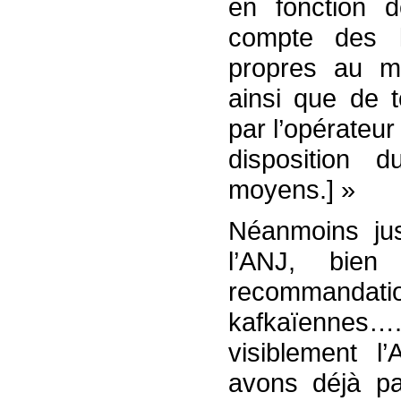
en fonction d
compte des l
propres au mo
ainsi que de t
par l’opérateur
disposition 
moyens.] »
Néanmoins jusq
l’ANJ, bien
recommandati
kafkaïennes…
visiblement 
avons déjà pa