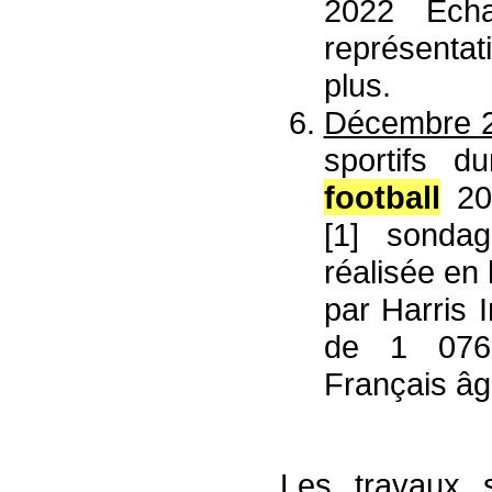
2022 Écha
représentat
plus.
Décembre 
sportifs 
football
202
[1] sondag
réalisée en
par Harris I
de 1 076 
Français âg
Les travaux s