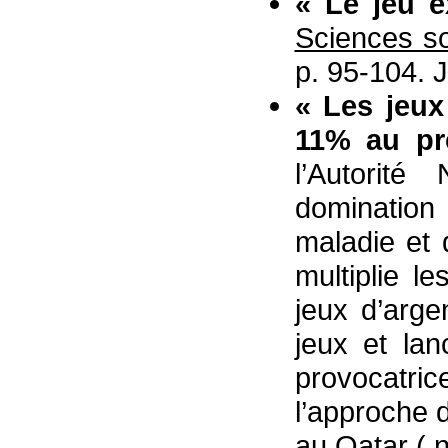
« Le jeu e
Sciences so
p. 95-104. 
« Les jeux
11% au pr
l’Autorit
domination
maladie et 
multiplie l
jeux d’arge
jeux et la
provocatri
l’approche
au Qatar ( 