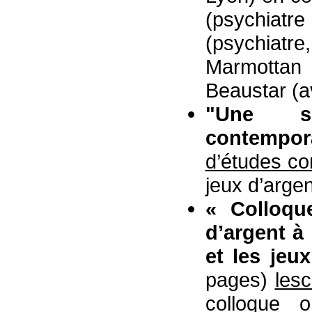
(psychiat
(psychiatr
Marmottan
Beaustar (a
"Une so
contempor
d’études con
jeux d’argen
« Colloqu
d’argent à
et les jeu
pages)
lesc
colloque 