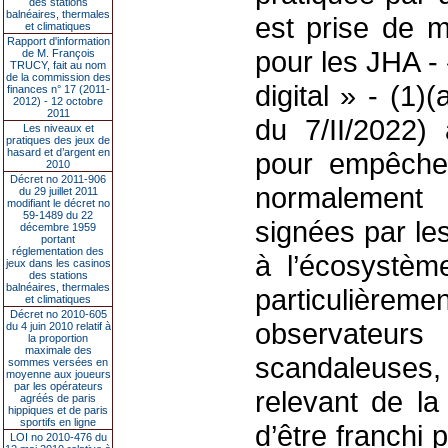
des stations
balnéaires, thermales
est prise de m
et climatiques
Rapport d'information
pour les JHA - 
de M. François
TRUCY, fait au nom
de la commission des
digital » - (1
finances n° 17 (2011-
2012) - 12 octobre
2011
du 7/II/2022)
Les niveaux et
pratiques des jeux de
hasard et d’argent en
pour empêcher
2010
Décret no 2011-906
normalement 
du 29 juillet 2011
modifiant le décret no
59-1489 du 22
signées par le
décembre 1959
portant
réglementation des
à l’écosystème
jeux dans les casinos
des stations
balnéaires, thermales
particulière
et climatiques
Décret no 2010-605
observateur
du 4 juin 2010 relatif à
la proportion
maximale des
scandaleuses,
sommes versées en
moyenne aux joueurs
par les opérateurs
relevant de l
agréés de paris
hippiques et de paris
sportifs en ligne
d’être franchi
LOI no 2010-476 du