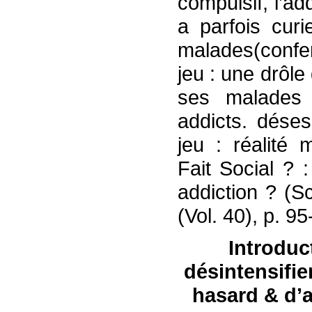
compulsif, l’ad
a parfois cur
malades(confer 
jeu : une drôle
ses malades
addicts. déses
jeu : réalité 
Fait Social ? 
addiction ? (S
(Vol. 40), p. 9
Introduc
désintensifier
hasard & d’ar