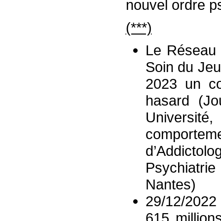
nouvel ordre ps
(***)
Le Réseau N
Soin du Jeu
2023 un co
hasard (Jo
Université,
comporteme
d’Addicto
Psychiatri
Nantes)
29/12/2022
615 million