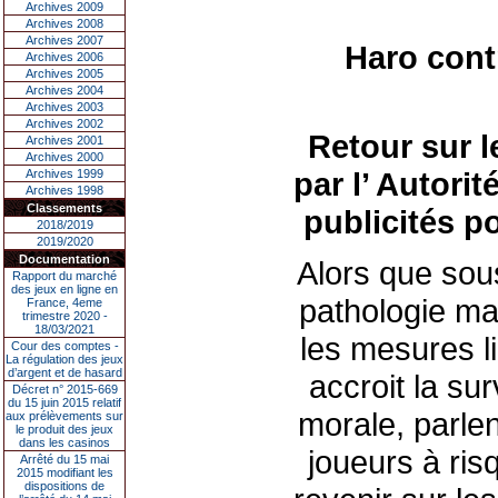
Archives 2009
Archives 2008
Archives 2007
Haro contr
Archives 2006
Archives 2005
Archives 2004
Archives 2003
Archives 2002
Retour sur l
Archives 2001
Archives 2000
par l’ Autori
Archives 1999
Archives 1998
Classements
publicités p
2018/2019
2019/2020
Documentation
Alors que sou
Rapport du marché
des jeux en ligne en
pathologie mal
France, 4eme
trimestre 2020 -
18/03/2021
les mesures li
Cour des comptes -
La régulation des jeux
d’argent et de hasard
accroit la sur
Décret n° 2015-669
du 15 juin 2015 relatif
morale, parle
aux prélèvements sur
le produit des jeux
dans les casinos
joueurs à ris
Arrêté du 15 mai
2015 modifiant les
dispositions de