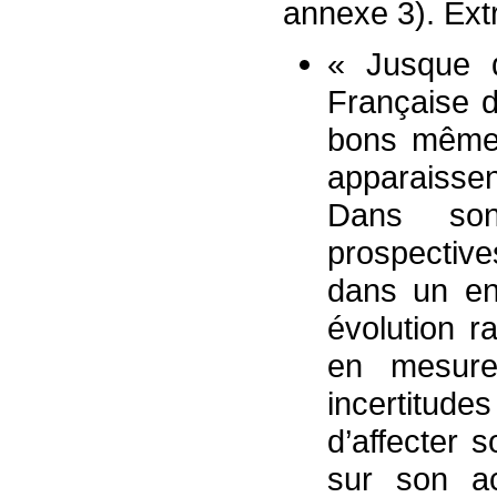
annexe 3). Extr
« Jusque q
Française d
bons même 
apparaissen
Dans son
prospective
dans un en
évolution r
en mesure 
incertitude
d’affecter s
sur son ac