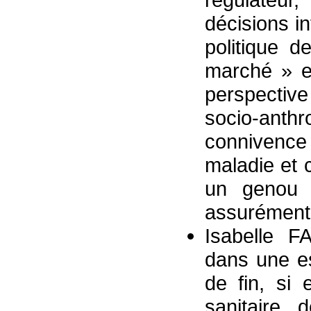
décisions i
politique d
marché » e
perspecti
socio-an
connivence
maladie et 
un genou 
assurément 
Isabelle 
dans une es
de fin, si 
sanitaire 