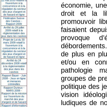
12 mai 2010 relative à
économie, une 
l’ouverture à la
concurrence et à la
régulation du secteur
droit et la l
des jeux d’argent et
de hasard en ligne
Fédération Suisse
promouvoir lib
des Casinos -
Rapport 2009
faisaient dep
Arrêté du 29 juillet
2009 relatif à la
réglementation des
provoque d’
jeux dans les casinos
Projet de Loi du 30
mars 2009 relatif à
débordements. 
l’ouverture à la
concurrence et à la
régulation du secteur
de plus en plu
des jeux d’argent et
de hasard en ligne
et/ou en con
Arrêté du 24
décembre 2008 relatif
à la réglementation
pathologie m
des jeux dans les
casinos
Rapport Bauer - Juin
groupes de pre
2008 - Jeux en ligne
et menaces
politique des 
criminelles
Rapport Durieux -
MARS 2008 -
vision idéolog
Rapport de la mission
sur l’ouverture du
marché des jeux
ludiques de n
d’argent et de hasard
Rapport d'information