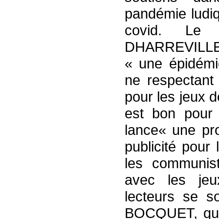
pandémie ludiq
covid. Le 
DHARREVILLE se
« une épidémi
ne respectant 
pour les jeux d
est bon pour 
lance« une pro
publicité pour 
les communist
avec les jeu
lecteurs se s
BOCQUET, qui 