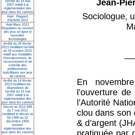
Jean-Pie
l’arrêté du 14 mai
2007 relatif à la
réglementation des
jeux dans les casinos
Sociologue, u
Arjel - Rapport
d'activité 2012
M
Arjel Mars 2013
Régulation du secteur
des jeux en ligne et
nouvelles
technologies
Arrêté du 28 février
2013 modifiant l'arrêté
du 29 octobre 2010
__
relatif aux modalités
d'encaissement, de
recouvrement et de
contrôle des
prélèvements
spécifiques aux jeux
de casinos
En novembre
Arrêté du 14 février
2013 modifiant les
dispositions de
l’ouverture de
l'arrêté du 14 mai
2007 relatif à la
réglementation des
l’Autorité Nat
jeux dans les casinos
Décret no 2012-685
clou dans son 
du 7 mai 2012
modifiant le décret no
59-1489 du 22
& d’argent (JH
décembre 1959
portant
réglementation des
pratiquée par d
jeux dans les casinos