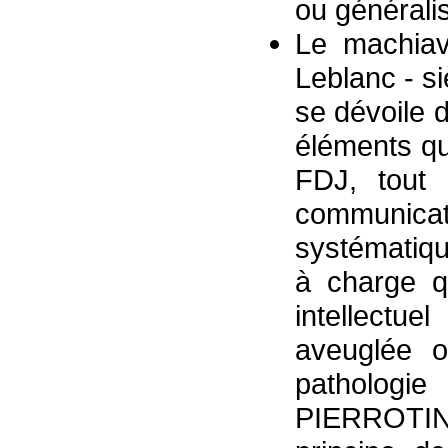
ou généralis
Le machiavé
Leblanc - si
se dévoile 
éléments qui
FDJ, tout 
communic
systématiq
à charge q
intellectu
aveuglée o
pathologi
PIERROTIN 