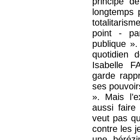
principe d
longtemps p
totalitaris
point - pa
publique ».
quotidien d
Isabelle
garde rapp
ses pouvoir
». Mais l’
aussi faire
veut pas qu
contre les 
une bérézi