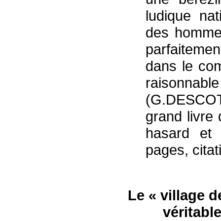
ludique nat
des hommes
parfaiteme
dans le co
raisonna
(G.DESCO
grand livre 
hasard et 
pages, cita
Le « village 
véritabl