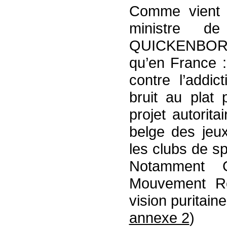
Comme vient 
ministre d
QUICKENBOR
qu’en France :
contre l’addic
bruit au plat
projet autorita
belge des jeu
les clubs de s
Notamment 
Mouvement Ré
vision puritain
annexe 2
)