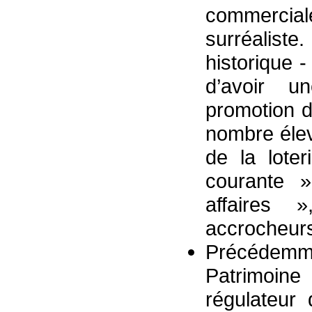
commercia
surréalist
historique -
d’avoir u
promotion d
nombre élev
de la lote
courante 
affaires
accrocheurs 
Précédemm
Patrimoin
régulateur