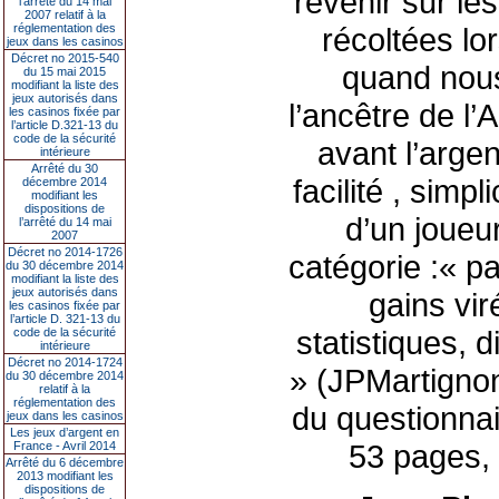
revenir sur le
l’arrêté du 14 mai
2007 relatif à la
réglementation des
récoltées lo
jeux dans les casinos
Décret no 2015-540
quand nous
du 15 mai 2015
modifiant la liste des
jeux autorisés dans
l’ancêtre de l’
les casinos fixée par
l’article D.321-13 du
code de la sécurité
avant l’arge
intérieure
Arrêté du 30
facilité , sim
décembre 2014
modifiant les
dispositions de
d’un joueur
l’arrêté du 14 mai
2007
Décret no 2014-1726
catégorie :« p
du 30 décembre 2014
modifiant la liste des
jeux autorisés dans
gains vir
les casinos fixée par
l’article D. 321-13 du
statistiques,
code de la sécurité
intérieure
Décret no 2014-1724
» (JPMartignon
du 30 décembre 2014
relatif à la
réglementation des
du questionna
jeux dans les casinos
Les jeux d’argent en
53 pages, c
France - Avril 2014
Arrêté du 6 décembre
2013 modifiant les
dispositions de