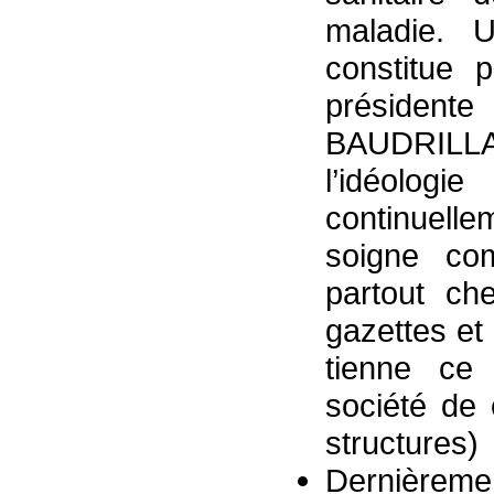
maladie. U
constitue 
présidente
BAUDRILLAR
l’idéolog
continuell
soigne co
partout ch
gazettes et
tienne ce 
société de
structures)
Dernièreme