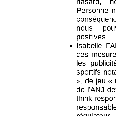
hasard, 
Personne ne
conséquenc
nous pouv
positives.
Isabelle F
ces mesure
les publici
sportifs no
», de jeu «
de l’ANJ dev
think respo
responsabl
régulateur