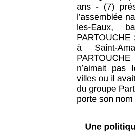
ans - (7) pré
l’assemblée na
les-Eaux, b
PARTOUCHE : «
à Saint-Am
PARTOUCHE a 
n’aimait pas 
villes ou il av
du groupe Part
porte son nom d
Une politiq