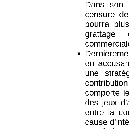
Dans son c
censure d
pourra plu
grattage
commerciale
Dernièremen
en accusant
une straté
contributi
comporte le
des jeux d’a
entre la c
cause d’inté