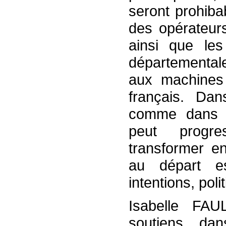
seront prohiba
des opérateurs
ainsi que le
départementale
aux machines
français. Da
comme dans d’a
peut progre
transformer en 
au départ e
intentions, pol
Isabelle FA
soutiens da