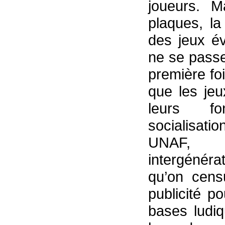
joueurs. M
plaques, la
des jeux év
ne se passe
première fo
que les je
leurs fo
socialisati
UNAF, 
intergénérat
qu’on cens
publicité p
bases ludi