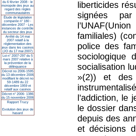
liberticides r
du 6 février 2008 - le
monopole des jeux au
regard des règles
signées pa
communautaires
Étude de législation
comparée n° 180 -
l’UNAF(Union
décembre 2007 - Les
instances de contrôle
du secteur des jeux
familiales) (c
Arrêté du 14 mai
2007 relatif à la
police des fam
réglementation des
jeux dans les casinos
(JO du 17 mai 2007)
sociologique 
Loi n° 2007-297 du 5
mars 2007 relative à
la prévention de la
socialisation 
délinquance
Décret no 2006-1595
»(2)) et des
du 13 décembre 2006
modifiant le décret no
59-1489 du 22
instrumentalis
décembre 1959 et
relatif aux casinos
Décret n° 2006- 1386
l’addiction, l
du 15 novembre 2006
Rapport Trucy
le dossier dan
Evolution des jeux de
hasard
depuis des ann
et décisions d