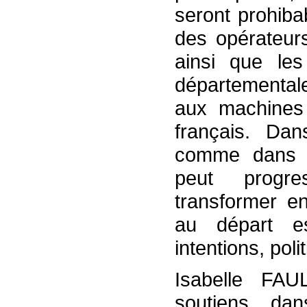
seront prohiba
des opérateurs
ainsi que le
départementale
aux machines
français. Da
comme dans d’a
peut progre
transformer en 
au départ e
intentions, pol
Isabelle FA
soutiens da