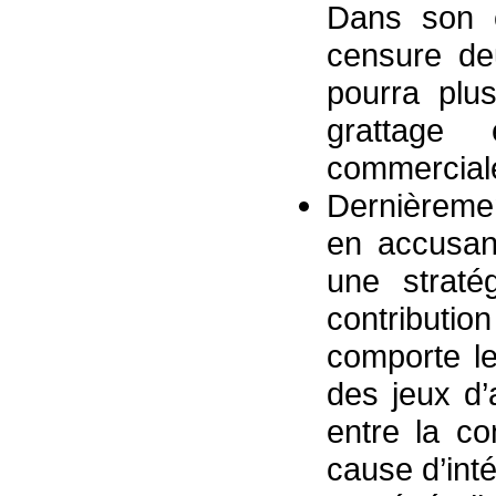
Dans son c
censure d
pourra plu
grattage
commerciale
Dernièremen
en accusant
une straté
contributi
comporte le
des jeux d’a
entre la c
cause d’inté