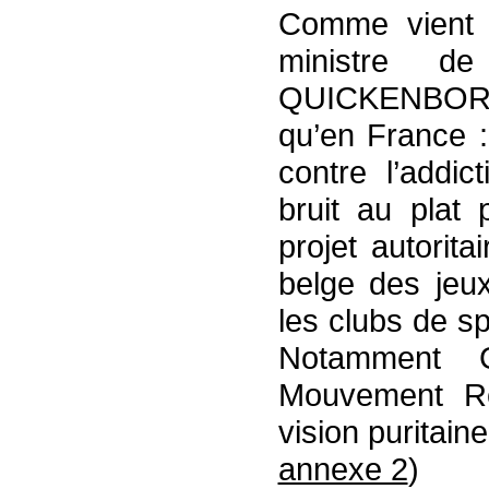
Comme vient 
ministre d
QUICKENBOR
qu’en France :
contre l’addic
bruit au plat
projet autorita
belge des jeu
les clubs de s
Notamment 
Mouvement Ré
vision puritain
annexe 2
)