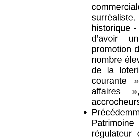
commercia
surréalist
historique -
d’avoir u
promotion d
nombre élev
de la lote
courante 
affaires
accrocheurs 
Précédemm
Patrimoin
régulateur