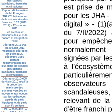
des stations
balnéaires, thermales
est prise de m
et climatiques
Rapport d'information
pour les JHA - 
de M. François
TRUCY, fait au nom
de la commission des
digital » - (1
finances n° 17 (2011-
2012) - 12 octobre
2011
du 7/II/2022)
Les niveaux et
pratiques des jeux de
hasard et d’argent en
pour empêcher
2010
Décret no 2011-906
normalement 
du 29 juillet 2011
modifiant le décret no
59-1489 du 22
signées par le
décembre 1959
portant
réglementation des
à l’écosystème
jeux dans les casinos
des stations
balnéaires, thermales
particulière
et climatiques
Décret no 2010-605
observateur
du 4 juin 2010 relatif à
la proportion
maximale des
scandaleuses,
sommes versées en
moyenne aux joueurs
par les opérateurs
relevant de l
agréés de paris
hippiques et de paris
sportifs en ligne
d’être franchi
LOI no 2010-476 du