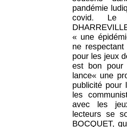
pandémie ludiq
covid. Le 
DHARREVILLE se
« une épidémi
ne respectant 
pour les jeux d
est bon pour 
lance« une pro
publicité pour 
les communist
avec les jeu
lecteurs se s
BOCQUET, qui 