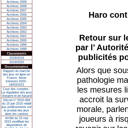
Archives 2009
Archives 2008
Archives 2007
Haro contr
Archives 2006
Archives 2005
Archives 2004
Archives 2003
Archives 2002
Retour sur l
Archives 2001
Archives 2000
par l’ Autori
Archives 1999
Archives 1998
Classements
publicités p
2018/2019
2019/2020
Documentation
Alors que sou
Rapport du marché
des jeux en ligne en
pathologie mal
France, 4eme
trimestre 2020 -
18/03/2021
les mesures li
Cour des comptes -
La régulation des jeux
d’argent et de hasard
accroit la sur
Décret n° 2015-669
du 15 juin 2015 relatif
morale, parle
aux prélèvements sur
le produit des jeux
dans les casinos
joueurs à ris
Arrêté du 15 mai
2015 modifiant les
dispositions de