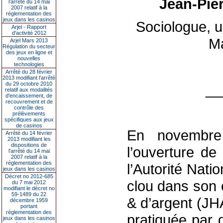
Jean-Pie
l’arrêté du 14 mai
2007 relatif à la
réglementation des
jeux dans les casinos
Sociologue, u
Arjel - Rapport
d'activité 2012
M
Arjel Mars 2013
Régulation du secteur
des jeux en ligne et
nouvelles
technologies
Arrêté du 28 février
2013 modifiant l'arrêté
du 29 octobre 2010
__
relatif aux modalités
d'encaissement, de
recouvrement et de
contrôle des
prélèvements
spécifiques aux jeux
de casinos
En novembre
Arrêté du 14 février
2013 modifiant les
dispositions de
l’ouverture de
l'arrêté du 14 mai
2007 relatif à la
réglementation des
l’Autorité Nat
jeux dans les casinos
Décret no 2012-685
clou dans son 
du 7 mai 2012
modifiant le décret no
59-1489 du 22
& d’argent (JH
décembre 1959
portant
réglementation des
pratiquée par d
jeux dans les casinos