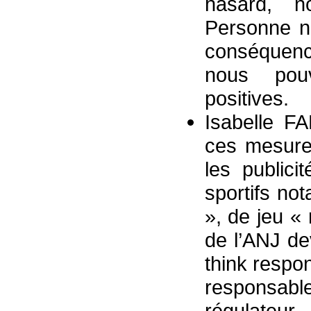
hasard, 
Personne ne
conséquenc
nous pouv
positives.
Isabelle F
ces mesure
les publici
sportifs no
», de jeu «
de l’ANJ dev
think respo
responsabl
régulateur