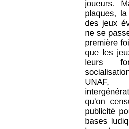
joueurs. M
plaques, la
des jeux év
ne se passe
première fo
que les je
leurs fo
socialisati
UNAF, 
intergénérat
qu’on cens
publicité p
bases ludi