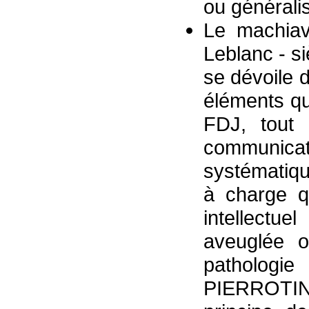
ou généralis
Le machiavé
Leblanc - si
se dévoile 
éléments qui
FDJ, tout 
communic
systématiq
à charge q
intellectu
aveuglée o
pathologi
PIERROTIN 