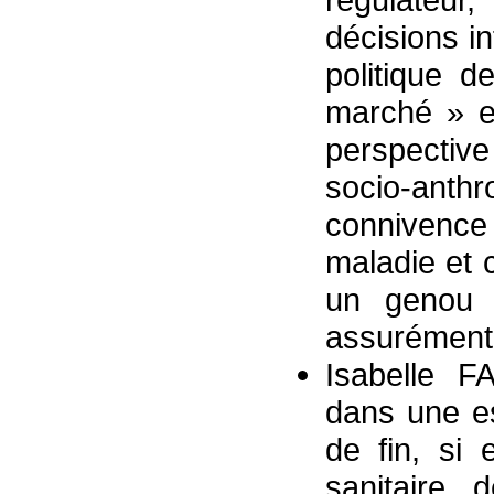
décisions i
politique d
marché » e
perspecti
socio-an
connivence
maladie et 
un genou 
assurément 
Isabelle 
dans une es
de fin, si 
sanitaire 