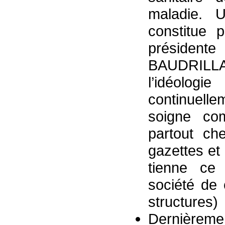
maladie. U
constitue 
présidente
BAUDRILLAR
l’idéolog
continuell
soigne co
partout ch
gazettes et
tienne ce 
société de
structures)
Dernièreme