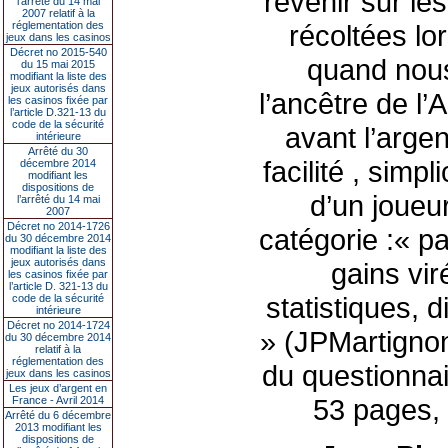
revenir sur le
l’arrêté du 14 mai
2007 relatif à la
réglementation des
récoltées lo
jeux dans les casinos
Décret no 2015-540
quand nous
du 15 mai 2015
modifiant la liste des
jeux autorisés dans
l’ancêtre de l’
les casinos fixée par
l’article D.321-13 du
code de la sécurité
avant l’arge
intérieure
Arrêté du 30
facilité , sim
décembre 2014
modifiant les
dispositions de
d’un joueur
l’arrêté du 14 mai
2007
Décret no 2014-1726
catégorie :« p
du 30 décembre 2014
modifiant la liste des
jeux autorisés dans
gains vir
les casinos fixée par
l’article D. 321-13 du
statistiques,
code de la sécurité
intérieure
Décret no 2014-1724
» (JPMartignon
du 30 décembre 2014
relatif à la
réglementation des
du questionna
jeux dans les casinos
Les jeux d’argent en
53 pages, c
France - Avril 2014
Arrêté du 6 décembre
2013 modifiant les
dispositions de