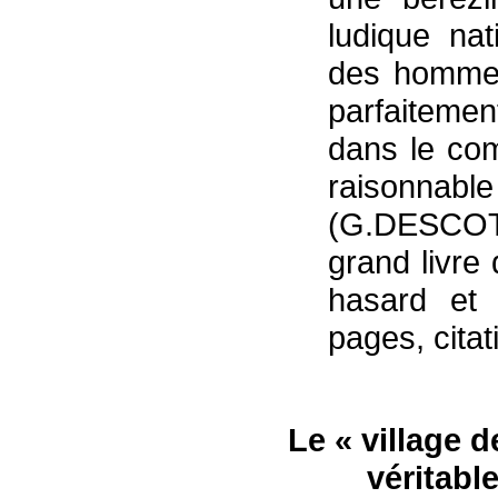
ludique nat
des hommes
parfaiteme
dans le co
raisonna
(G.DESCO
grand livre 
hasard et 
pages, cita
Le « village 
véritabl