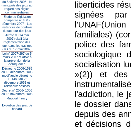
liberticides r
du 6 février 2008 - le
monopole des jeux au
regard des règles
signées pa
communautaires
Étude de législation
comparée n° 180 -
l’UNAF(Union
décembre 2007 - Les
instances de contrôle
du secteur des jeux
familiales) (c
Arrêté du 14 mai
2007 relatif à la
police des fam
réglementation des
jeux dans les casinos
(JO du 17 mai 2007)
sociologique 
Loi n° 2007-297 du 5
mars 2007 relative à
la prévention de la
socialisation 
délinquance
Décret no 2006-1595
»(2)) et des
du 13 décembre 2006
modifiant le décret no
59-1489 du 22
instrumentalis
décembre 1959 et
relatif aux casinos
Décret n° 2006- 1386
l’addiction, l
du 15 novembre 2006
Rapport Trucy
le dossier dan
Evolution des jeux de
hasard
depuis des ann
et décisions d