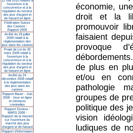
12 mai 2010 relative à
économie, une 
l’ouverture à la
concurrence et à la
régulation du secteur
droit et la l
des jeux d’argent et
de hasard en ligne
Fédération Suisse
promouvoir lib
des Casinos -
Rapport 2009
faisaient dep
Arrêté du 29 juillet
2009 relatif à la
réglementation des
provoque d’
jeux dans les casinos
Projet de Loi du 30
mars 2009 relatif à
débordements. 
l’ouverture à la
concurrence et à la
régulation du secteur
de plus en plu
des jeux d’argent et
de hasard en ligne
et/ou en con
Arrêté du 24
décembre 2008 relatif
à la réglementation
pathologie m
des jeux dans les
casinos
Rapport Bauer - Juin
groupes de pre
2008 - Jeux en ligne
et menaces
politique des 
criminelles
Rapport Durieux -
MARS 2008 -
vision idéolog
Rapport de la mission
sur l’ouverture du
marché des jeux
ludiques de n
d’argent et de hasard
Rapport d'information