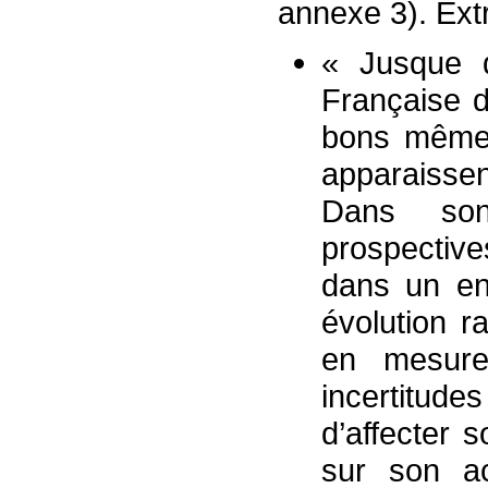
annexe 3). Extr
« Jusque q
Française d
bons même 
apparaissen
Dans son
prospective
dans un en
évolution r
en mesure 
incertitude
d’affecter s
sur son ac