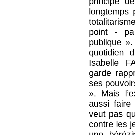
principe d
longtemps p
totalitaris
point - pa
publique ».
quotidien d
Isabelle
garde rapp
ses pouvoir
». Mais l’
aussi faire
veut pas qu
contre les 
une bérézi