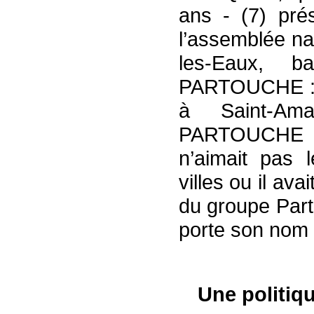
ans - (7) pré
l’assemblée na
les-Eaux, b
PARTOUCHE : «
à Saint-Am
PARTOUCHE a 
n’aimait pas 
villes ou il av
du groupe Part
porte son nom d
Une politiq