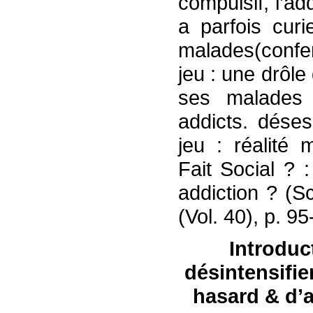
compulsif, l’ad
a parfois cur
malades(confer 
jeu : une drôle
ses malades
addicts. déses
jeu : réalité 
Fait Social ? 
addiction ? (S
(Vol. 40), p. 9
Introduc
désintensifier
hasard & d’ar