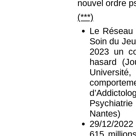
nouvel ordre ps
(***)
Le Réseau N
Soin du Jeu
2023 un co
hasard (Jo
Université,
comporteme
d’Addicto
Psychiatri
Nantes)
29/12/2022
615 million