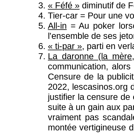
« Féfé »
diminutif de F
Tier-car = Pour une vo
All-in
= Au poker lorsqu
l'ensemble de ses jet
« ti-par »
, parti en verl
La daronne (la mère
communication, alors 
Censure de la publici
2022, lescasinos.org 
justifier la censure d
suite à un gain aux par
vraiment pas scandal
montée vertigineuse d