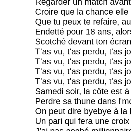
Regarder un match avant c
Croire que la chance elle
Que tu peux te refaire, au
Endetté pour 18 ans, alo
Scotché devant ton écran,
T'as vu, t'as perdu, t'as j
T'as vu, t'as perdu, t'as j
T'as vu, t'as perdu, t'as j
T'as vu, t'as perdu, t'as j
Samedi soir, la côte est à 
Perdre sa thune dans
l'm
On peut dire byebye à la
Un pari qui fera une croix 
J'ai pas coché millionnaire