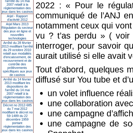
l’arrêté du 14 mai
2022 : « Pour le régulate
2007 relatif à la
réglementation des
jeux dans les casinos
communiqué de l’ANJ en a
Arjel - Rapport
d'activité 2012
notamment ceux qui vont m
Arjel Mars 2013
Régulation du secteur
des jeux en ligne et
vu ? t’as perdu » ( voir
nouvelles
technologies
interroger, pour savoir q
Arrêté du 28 février
2013 modifiant l'arrêté
du 29 octobre 2010
aurait utilisé si elle avait
relatif aux modalités
d'encaissement, de
recouvrement et de
contrôle des
Tout d’abord, quelques m
prélèvements
spécifiques aux jeux
de casinos
diffusé sur You tube et d
Arrêté du 14 février
2013 modifiant les
dispositions de
l'arrêté du 14 mai
un volet influence réa
2007 relatif à la
réglementation des
une collaboration avec
jeux dans les casinos
Décret no 2012-685
du 7 mai 2012
une campagne d’affich
modifiant le décret no
59-1489 du 22
décembre 1959
une campagne de soci
portant
réglementation des
jeux dans les casinos