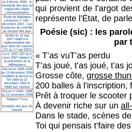
du 6 février 2008 - le
qui provient de l'argot d
monopole des jeux au
regard des règles
communautaires
représente l’État, de pa
Étude de législation
comparée n° 180 -
décembre 2007 - Les
instances de contrôle
Poésie (sic) : les paro
du secteur des jeux
Arrêté du 14 mai
par 
2007 relatif à la
réglementation des
jeux dans les casinos
(JO du 17 mai 2007)
« T'as vuT'as perdu
Loi n° 2007-297 du 5
mars 2007 relative à
la prévention de la
T'as joué, t'as joué, t'as 
délinquance
Décret no 2006-1595
Grosse côte,
grosse thun
du 13 décembre 2006
modifiant le décret no
59-1489 du 22
200 balles à l'inscription, 
décembre 1959 et
relatif aux casinos
Décret n° 2006- 1386
Prêt à troquer le scooter
du 15 novembre 2006
Rapport Trucy
À devenir riche sur un
all
Evolution des jeux de
hasard
Dans le stade, scènes de 
Toi qui pensais t'faire de