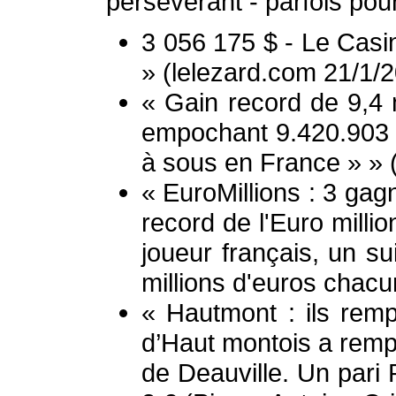
persévérant - parfois po
3 056 175 $ - Le Casin
» (lelezard.com 21/1/
« Gain record de 9,4 
empochant 9.420.903 
à sous en France » » (
« EuroMillions : 3 gag
record de l'Euro milli
joueur français, un su
millions d'euros chacu
« Hautmont : ils rem
d’Haut montois a rempo
de Deauville. Un pari