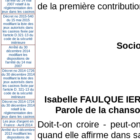
l’arrêté du 14 mai
de la première contributio
2007 relatif à la
réglementation des
jeux dans les casinos
Décret no 2015-540
du 15 mai 2015
modifiant la liste des
jeux autorisés dans
les casinos fixée par
l’article D.321-13 du
code de la sécurité
Socio
intérieure
Arrêté du 30
décembre 2014
modifiant les
dispositions de
l’arrêté du 14 mai
2007
Décret no 2014-1726
du 30 décembre 2014
modifiant la liste des
jeux autorisés dans
les casinos fixée par
l’article D. 321-13 du
code de la sécurité
Isabelle FAULQUE IERRO
intérieure
Décret no 2014-1724
du 30 décembre 2014
Parole de la chanso
relatif à la
réglementation des
jeux dans les casinos
Doit-t-on croire - peut-o
Les jeux d’argent en
France - Avril 2014
Arrêté du 6 décembre
quand elle affirme dans s
2013 modifiant les
dispositions de