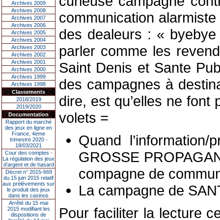
curieuse campagne contre 
Archives 2009
Archives 2008
communication alarmiste d
Archives 2007
Archives 2006
des dealeurs : « byebye à
Archives 2005
Archives 2004
parler comme les revend
Archives 2003
Archives 2002
Archives 2001
Saint Denis et Sante Pub
Archives 2000
Archives 1999
des campagnes à destina
Archives 1998
Classements
dire, est qu’elles ne fo
2018/2019
2019/2020
volets =
Documentation
Rapport du marché
des jeux en ligne en
France, 4eme
Quand l’information/
trimestre 2020 -
18/03/2021
GROSSE PROPAGANDE co
Cour des comptes -
La régulation des jeux
d’argent et de hasard
compagne de communic
Décret n° 2015-669
du 15 juin 2015 relatif
aux prélèvements sur
La campagne de SANTE
le produit des jeux
dans les casinos
Arrêté du 15 mai
Pour faciliter la lecture
2015 modifiant les
dispositions de