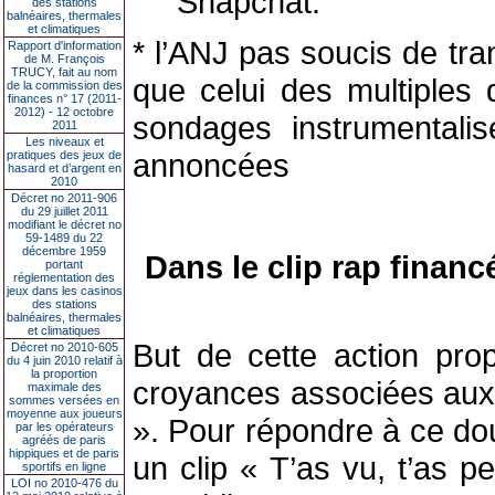
Snapchat.
des stations
balnéaires, thermales
et climatiques
* l’ANJ pas soucis de tr
Rapport d'information
de M. François
TRUCY, fait au nom
que celui des multiples
de la commission des
finances n° 17 (2011-
2012) - 12 octobre
sondages instrumentalisé
2011
Les niveaux et
annoncées
pratiques des jeux de
hasard et d’argent en
2010
Décret no 2011-906
du 29 juillet 2011
modifiant le décret no
59-1489 du 22
décembre 1959
Dans le clip rap financ
portant
réglementation des
jeux dans les casinos
des stations
balnéaires, thermales
et climatiques
But de cette action prop
Décret no 2010-605
du 4 juin 2010 relatif à
la proportion
croyances associées aux p
maximale des
sommes versées en
moyenne aux joueurs
». Pour répondre à ce dou
par les opérateurs
agréés de paris
hippiques et de paris
un clip « T’as vu, t’as 
sportifs en ligne
LOI no 2010-476 du