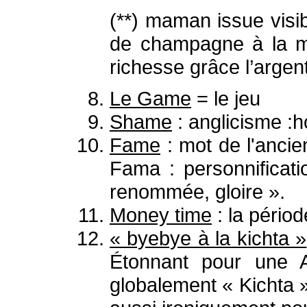
(**) maman issue visib
de champagne à la mai
richesse grâce l’argent
Le Game
= le jeu
Shame
: anglicisme :h
Fame
: mot de l'ancie
Fama : personnificati
renommée, gloire ».
Money time
: la pério
« byebye à la kichta »
Étonnant pour une A
globalement « Kichta »