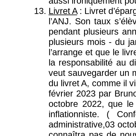
aussi ironiquement po
Livret A
: Livret d’épa
l’ANJ. Son taux s’élè
pendant plusieurs an
plusieurs mois - du ja
l’arrange et que le li
la responsabilité au d
veut sauvegarder un mi
du livret A, comme il 
février 2023 par Bru
octobre 2022, que le
inflationniste. ( C
administrative,03 octo
connaîtra pas de nou