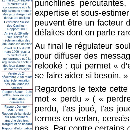
punchlines percutantes,
12 mai 2010 relative à
l’ouverture à la
concurrence et à la
expertise et sous-estimer 
régulation du secteur
des jeux d’argent et
de hasard en ligne
peuvent être un facteur d
Fédération Suisse
des Casinos -
Rapport 2009
défaites dont on parle rar
Arrêté du 29 juillet
2009 relatif à la
réglementation des
Au final le régulateur sou
jeux dans les casinos
Projet de Loi du 30
mars 2009 relatif à
pour diffuser des messag
l’ouverture à la
concurrence et à la
régulation du secteur
relooké : qui permet « d’
des jeux d’argent et
de hasard en ligne
se faire aider si besoin. »
Arrêté du 24
décembre 2008 relatif
à la réglementation
des jeux dans les
Regardons le texte cette
casinos
Rapport Bauer - Juin
2008 - Jeux en ligne
mot « perdu » ( « perdre 
et menaces
criminelles
perdu, t'as joué, t'as jo
Rapport Durieux -
MARS 2008 -
Rapport de la mission
termes en verlan, censés 
sur l’ouverture du
marché des jeux
d’argent et de hasard
pas. Par contre certains 
Rapport d'information