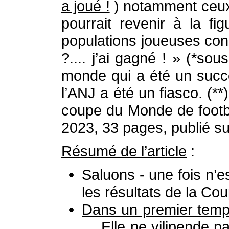
a joué !
) notamment ceux 
pourrait revenir à la f
populations joueuses conc
?.... j’ai gagné ! » (*s
monde qui a été un succè
l’ANJ a été un fiasco. (**)
coupe du Monde de footba
2023, 33 pages, publié sur
Résumé de l’article
:
Saluons - une fois n’e
les résultats de la Co
Dans un premier tem
… Elle ne vilipende pa