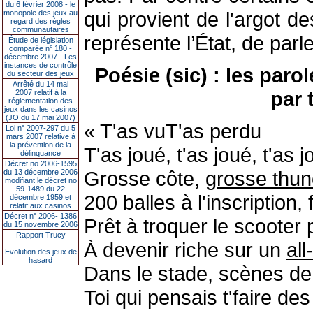
du 6 février 2008 - le
qui provient de l'argot d
monopole des jeux au
regard des règles
communautaires
représente l’État, de pa
Étude de législation
comparée n° 180 -
décembre 2007 - Les
instances de contrôle
Poésie (sic) : les paro
du secteur des jeux
Arrêté du 14 mai
par 
2007 relatif à la
réglementation des
jeux dans les casinos
(JO du 17 mai 2007)
« T'as vuT'as perdu
Loi n° 2007-297 du 5
mars 2007 relative à
la prévention de la
T'as joué, t'as joué, t'as 
délinquance
Décret no 2006-1595
Grosse côte,
grosse thun
du 13 décembre 2006
modifiant le décret no
59-1489 du 22
200 balles à l'inscription, 
décembre 1959 et
relatif aux casinos
Décret n° 2006- 1386
Prêt à troquer le scooter
du 15 novembre 2006
Rapport Trucy
À devenir riche sur un
all
Evolution des jeux de
hasard
Dans le stade, scènes de 
Toi qui pensais t'faire de