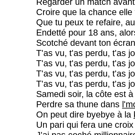
Regarder un match avant c
Croire que la chance elle
Que tu peux te refaire, au
Endetté pour 18 ans, alo
Scotché devant ton écran,
T'as vu, t'as perdu, t'as j
T'as vu, t'as perdu, t'as j
T'as vu, t'as perdu, t'as j
T'as vu, t'as perdu, t'as j
Samedi soir, la côte est à 
Perdre sa thune dans
l'm
On peut dire byebye à la
Un pari qui fera une croix 
J'ai pas coché millionnaire