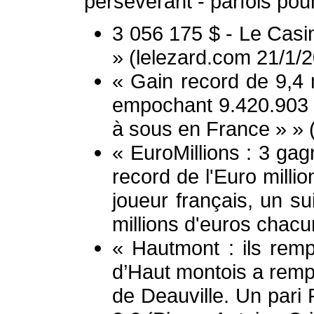
persévérant - parfois po
3 056 175 $ - Le Casin
» (lelezard.com 21/1/
« Gain record de 9,4 
empochant 9.420.903 
à sous en France » » (
« EuroMillions : 3 gag
record de l'Euro milli
joueur français, un su
millions d'euros chacu
« Hautmont : ils rem
d’Haut montois a rempo
de Deauville. Un pari