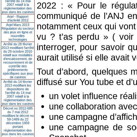
l’arrêté du 14 mai
2022 : « Pour le régulate
2007 relatif à la
réglementation des
jeux dans les casinos
communiqué de l’ANJ en a
Arjel - Rapport
d'activité 2012
notamment ceux qui vont m
Arjel Mars 2013
Régulation du secteur
des jeux en ligne et
vu ? t’as perdu » ( voir
nouvelles
technologies
interroger, pour savoir q
Arrêté du 28 février
2013 modifiant l'arrêté
du 29 octobre 2010
aurait utilisé si elle avait
relatif aux modalités
d'encaissement, de
recouvrement et de
contrôle des
Tout d’abord, quelques m
prélèvements
spécifiques aux jeux
de casinos
diffusé sur You tube et d
Arrêté du 14 février
2013 modifiant les
dispositions de
l'arrêté du 14 mai
un volet influence réa
2007 relatif à la
réglementation des
une collaboration avec
jeux dans les casinos
Décret no 2012-685
du 7 mai 2012
une campagne d’affich
modifiant le décret no
59-1489 du 22
décembre 1959
une campagne de soci
portant
réglementation des
jeux dans les casinos