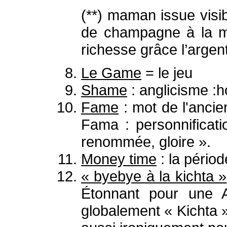
(**) maman issue visib
de champagne à la mai
richesse grâce l’argent
Le Game
= le jeu
Shame
: anglicisme :h
Fame
: mot de l'ancie
Fama : personnificati
renommée, gloire ».
Money time
: la pério
« byebye à la kichta »
Étonnant pour une A
globalement « Kichta »