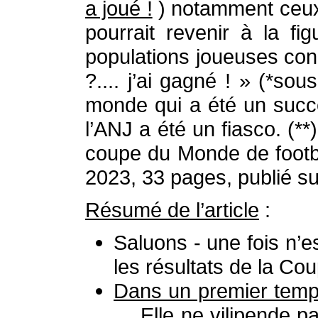
a joué !
) notamment ceux 
pourrait revenir à la f
populations joueuses conc
?.... j’ai gagné ! » (*s
monde qui a été un succè
l’ANJ a été un fiasco. (**)
coupe du Monde de footba
2023, 33 pages, publié sur
Résumé de l’article
:
Saluons - une fois n’e
les résultats de la Co
Dans un premier tem
… Elle ne vilipende pa