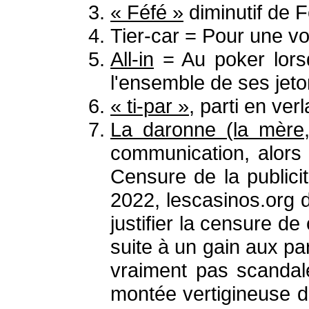
« Féfé »
diminutif de F
Tier-car = Pour une vo
All-in
= Au poker lorsqu
l'ensemble de ses jet
« ti-par »
, parti en verl
La daronne (la mère
communication, alors 
Censure de la publici
2022, lescasinos.org 
justifier la censure d
suite à un gain aux par
vraiment pas scandal
montée vertigineuse d