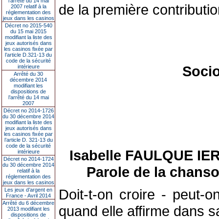
l’arrêté du 14 mai
de la première contributio
2007 relatif à la
réglementation des
jeux dans les casinos
Décret no 2015-540
du 15 mai 2015
modifiant la liste des
jeux autorisés dans
les casinos fixée par
l’article D.321-13 du
code de la sécurité
Socio
intérieure
Arrêté du 30
décembre 2014
modifiant les
dispositions de
l’arrêté du 14 mai
2007
Décret no 2014-1726
du 30 décembre 2014
modifiant la liste des
jeux autorisés dans
les casinos fixée par
l’article D. 321-13 du
code de la sécurité
Isabelle FAULQUE IERRO
intérieure
Décret no 2014-1724
du 30 décembre 2014
Parole de la chanso
relatif à la
réglementation des
jeux dans les casinos
Doit-t-on croire - peut-o
Les jeux d’argent en
France - Avril 2014
Arrêté du 6 décembre
quand elle affirme dans s
2013 modifiant les
dispositions de