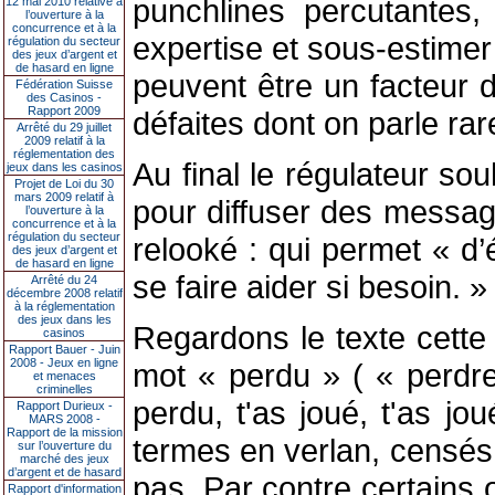
punchlines percutantes,
12 mai 2010 relative à
l’ouverture à la
concurrence et à la
expertise et sous-estimer 
régulation du secteur
des jeux d’argent et
de hasard en ligne
peuvent être un facteur d
Fédération Suisse
des Casinos -
Rapport 2009
défaites dont on parle rar
Arrêté du 29 juillet
2009 relatif à la
réglementation des
Au final le régulateur sou
jeux dans les casinos
Projet de Loi du 30
mars 2009 relatif à
pour diffuser des messag
l’ouverture à la
concurrence et à la
régulation du secteur
relooké : qui permet « d’
des jeux d’argent et
de hasard en ligne
se faire aider si besoin. »
Arrêté du 24
décembre 2008 relatif
à la réglementation
des jeux dans les
Regardons le texte cette
casinos
Rapport Bauer - Juin
2008 - Jeux en ligne
mot « perdu » ( « perdre 
et menaces
criminelles
perdu, t'as joué, t'as jo
Rapport Durieux -
MARS 2008 -
Rapport de la mission
termes en verlan, censés 
sur l’ouverture du
marché des jeux
d’argent et de hasard
pas. Par contre certains 
Rapport d'information