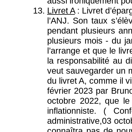
aussi ironiquement po
Livret A
: Livret d’épa
l’ANJ. Son taux s’élè
pendant plusieurs an
plusieurs mois - du ja
l’arrange et que le li
la responsabilité au d
veut sauvegarder un mi
du livret A, comme il 
février 2023 par Bru
octobre 2022, que le
inflationniste. ( C
administrative,03 octo
connaîtra pas de nou