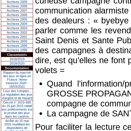
curieuse campagne contre 
Archives 2009
Archives 2008
communication alarmiste d
Archives 2007
Archives 2006
des dealeurs : « byebye à
Archives 2005
Archives 2004
parler comme les revend
Archives 2003
Archives 2002
Archives 2001
Saint Denis et Sante Pub
Archives 2000
Archives 1999
des campagnes à destina
Archives 1998
Classements
dire, est qu’elles ne fo
2018/2019
2019/2020
volets =
Documentation
Rapport du marché
des jeux en ligne en
France, 4eme
Quand l’information/
trimestre 2020 -
18/03/2021
GROSSE PROPAGANDE co
Cour des comptes -
La régulation des jeux
d’argent et de hasard
compagne de communic
Décret n° 2015-669
du 15 juin 2015 relatif
aux prélèvements sur
La campagne de SANTE
le produit des jeux
dans les casinos
Arrêté du 15 mai
Pour faciliter la lecture
2015 modifiant les
dispositions de