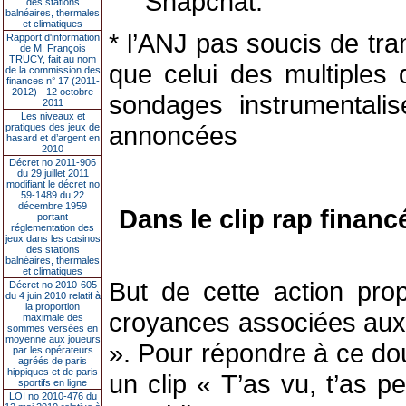
Snapchat.
des stations
balnéaires, thermales
et climatiques
* l’ANJ pas soucis de tr
Rapport d'information
de M. François
TRUCY, fait au nom
que celui des multiples
de la commission des
finances n° 17 (2011-
2012) - 12 octobre
sondages instrumentalisé
2011
Les niveaux et
annoncées
pratiques des jeux de
hasard et d’argent en
2010
Décret no 2011-906
du 29 juillet 2011
modifiant le décret no
59-1489 du 22
décembre 1959
Dans le clip rap financ
portant
réglementation des
jeux dans les casinos
des stations
balnéaires, thermales
et climatiques
But de cette action prop
Décret no 2010-605
du 4 juin 2010 relatif à
la proportion
croyances associées aux p
maximale des
sommes versées en
moyenne aux joueurs
». Pour répondre à ce dou
par les opérateurs
agréés de paris
hippiques et de paris
un clip « T’as vu, t’as 
sportifs en ligne
LOI no 2010-476 du