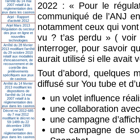
l’arrêté du 14 mai
2022 : « Pour le régulate
2007 relatif à la
réglementation des
jeux dans les casinos
communiqué de l’ANJ en a
Arjel - Rapport
d'activité 2012
notamment ceux qui vont m
Arjel Mars 2013
Régulation du secteur
des jeux en ligne et
vu ? t’as perdu » ( voir
nouvelles
technologies
interroger, pour savoir q
Arrêté du 28 février
2013 modifiant l'arrêté
du 29 octobre 2010
aurait utilisé si elle avait
relatif aux modalités
d'encaissement, de
recouvrement et de
contrôle des
Tout d’abord, quelques m
prélèvements
spécifiques aux jeux
de casinos
diffusé sur You tube et d
Arrêté du 14 février
2013 modifiant les
dispositions de
l'arrêté du 14 mai
un volet influence réa
2007 relatif à la
réglementation des
une collaboration avec
jeux dans les casinos
Décret no 2012-685
du 7 mai 2012
une campagne d’affich
modifiant le décret no
59-1489 du 22
décembre 1959
une campagne de soci
portant
réglementation des
jeux dans les casinos