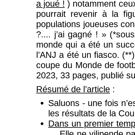
a joué !
) notamment ceux 
pourrait revenir à la f
populations joueuses conc
?.... j’ai gagné ! » (*s
monde qui a été un succè
l’ANJ a été un fiasco. (**)
coupe du Monde de footba
2023, 33 pages, publié sur
Résumé de l’article
:
Saluons - une fois n’e
les résultats de la Co
Dans un premier tem
… Elle ne vilipende pa