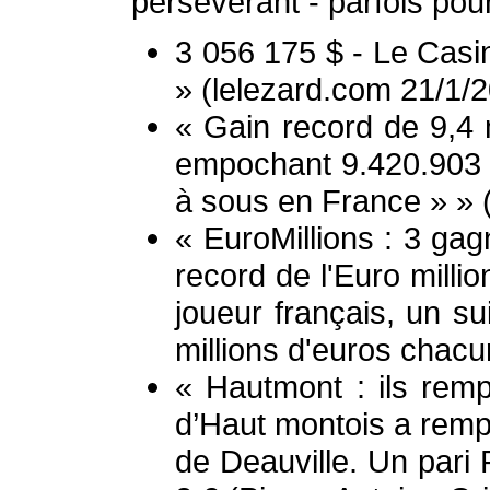
persévérant - parfois po
3 056 175 $ - Le Casin
» (lelezard.com 21/1/
« Gain record de 9,4 
empochant 9.420.903 
à sous en France » » (
« EuroMillions : 3 gag
record de l'Euro milli
joueur français, un su
millions d'euros chacu
« Hautmont : ils rem
d’Haut montois a rempo
de Deauville. Un pari