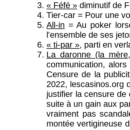
« Féfé »
diminutif de F
Tier-car = Pour une vo
All-in
= Au poker lorsqu
l'ensemble de ses jet
« ti-par »
, parti en verl
La daronne (la mère
communication, alors 
Censure de la publici
2022, lescasinos.org 
justifier la censure d
suite à un gain aux par
vraiment pas scandal
montée vertigineuse d