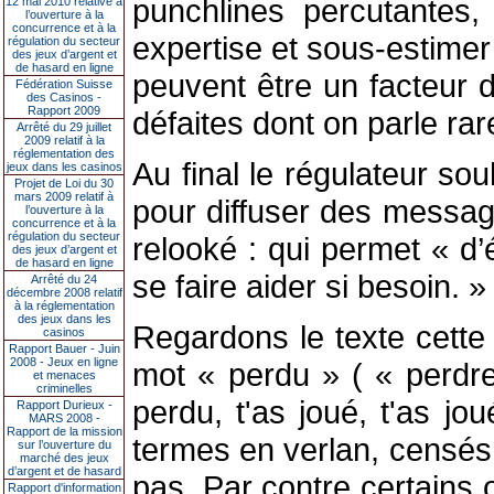
punchlines percutantes,
12 mai 2010 relative à
l’ouverture à la
concurrence et à la
expertise et sous-estimer 
régulation du secteur
des jeux d’argent et
de hasard en ligne
peuvent être un facteur d
Fédération Suisse
des Casinos -
Rapport 2009
défaites dont on parle rar
Arrêté du 29 juillet
2009 relatif à la
réglementation des
Au final le régulateur sou
jeux dans les casinos
Projet de Loi du 30
mars 2009 relatif à
pour diffuser des messag
l’ouverture à la
concurrence et à la
régulation du secteur
relooké : qui permet « d’
des jeux d’argent et
de hasard en ligne
se faire aider si besoin. »
Arrêté du 24
décembre 2008 relatif
à la réglementation
des jeux dans les
Regardons le texte cette
casinos
Rapport Bauer - Juin
2008 - Jeux en ligne
mot « perdu » ( « perdre 
et menaces
criminelles
perdu, t'as joué, t'as jo
Rapport Durieux -
MARS 2008 -
Rapport de la mission
termes en verlan, censés 
sur l’ouverture du
marché des jeux
d’argent et de hasard
pas. Par contre certains 
Rapport d'information