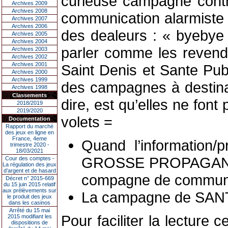
curieuse campagne contre 
Archives 2009
Archives 2008
communication alarmiste d
Archives 2007
Archives 2006
des dealeurs : « byebye à
Archives 2005
Archives 2004
parler comme les revend
Archives 2003
Archives 2002
Archives 2001
Saint Denis et Sante Pub
Archives 2000
Archives 1999
des campagnes à destina
Archives 1998
Classements
dire, est qu’elles ne fo
2018/2019
2019/2020
volets =
Documentation
Rapport du marché
des jeux en ligne en
France, 4eme
Quand l’information/
trimestre 2020 -
18/03/2021
GROSSE PROPAGANDE co
Cour des comptes -
La régulation des jeux
d’argent et de hasard
compagne de communic
Décret n° 2015-669
du 15 juin 2015 relatif
aux prélèvements sur
La campagne de SANTE
le produit des jeux
dans les casinos
Arrêté du 15 mai
Pour faciliter la lecture
2015 modifiant les
dispositions de