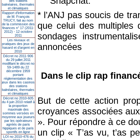
Snapchat.
des stations
balnéaires, thermales
et climatiques
* l’ANJ pas soucis de tr
Rapport d'information
de M. François
TRUCY, fait au nom
que celui des multiples
de la commission des
finances n° 17 (2011-
2012) - 12 octobre
sondages instrumentalisé
2011
Les niveaux et
annoncées
pratiques des jeux de
hasard et d’argent en
2010
Décret no 2011-906
du 29 juillet 2011
modifiant le décret no
59-1489 du 22
décembre 1959
Dans le clip rap financ
portant
réglementation des
jeux dans les casinos
des stations
balnéaires, thermales
et climatiques
But de cette action prop
Décret no 2010-605
du 4 juin 2010 relatif à
la proportion
croyances associées aux p
maximale des
sommes versées en
moyenne aux joueurs
». Pour répondre à ce dou
par les opérateurs
agréés de paris
hippiques et de paris
un clip « T’as vu, t’as 
sportifs en ligne
LOI no 2010-476 du