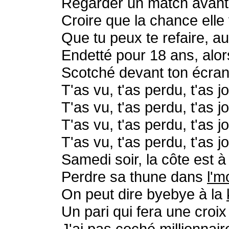
Regarder un match avant c
Croire que la chance elle
Que tu peux te refaire, au
Endetté pour 18 ans, alo
Scotché devant ton écran,
T'as vu, t'as perdu, t'as j
T'as vu, t'as perdu, t'as j
T'as vu, t'as perdu, t'as j
T'as vu, t'as perdu, t'as j
Samedi soir, la côte est à 
Perdre sa thune dans
l'm
On peut dire byebye à la
Un pari qui fera une croix 
J'ai pas coché millionnaire