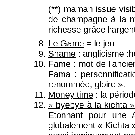
(**) maman issue visib
de champagne à la mai
richesse grâce l’argent
Le Game
= le jeu
Shame
: anglicisme :h
Fame
: mot de l'ancie
Fama : personnificati
renommée, gloire ».
Money time
: la pério
« byebye à la kichta »
Étonnant pour une A
globalement « Kichta »