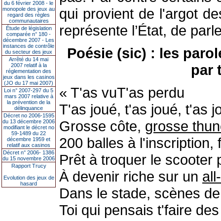
du 6 février 2008 - le
qui provient de l'argot d
monopole des jeux au
regard des règles
communautaires
représente l’État, de pa
Étude de législation
comparée n° 180 -
décembre 2007 - Les
instances de contrôle
Poésie (sic) : les paro
du secteur des jeux
Arrêté du 14 mai
par 
2007 relatif à la
réglementation des
jeux dans les casinos
(JO du 17 mai 2007)
« T'as vuT'as perdu
Loi n° 2007-297 du 5
mars 2007 relative à
la prévention de la
T'as joué, t'as joué, t'as 
délinquance
Décret no 2006-1595
Grosse côte,
grosse thun
du 13 décembre 2006
modifiant le décret no
59-1489 du 22
200 balles à l'inscription, 
décembre 1959 et
relatif aux casinos
Décret n° 2006- 1386
Prêt à troquer le scooter
du 15 novembre 2006
Rapport Trucy
À devenir riche sur un
all
Evolution des jeux de
hasard
Dans le stade, scènes de 
Toi qui pensais t'faire de