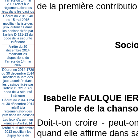
l’arrêté du 14 mai
de la première contributio
2007 relatif à la
réglementation des
jeux dans les casinos
Décret no 2015-540
du 15 mai 2015
modifiant la liste des
jeux autorisés dans
les casinos fixée par
l’article D.321-13 du
code de la sécurité
Socio
intérieure
Arrêté du 30
décembre 2014
modifiant les
dispositions de
l’arrêté du 14 mai
2007
Décret no 2014-1726
du 30 décembre 2014
modifiant la liste des
jeux autorisés dans
les casinos fixée par
l’article D. 321-13 du
code de la sécurité
Isabelle FAULQUE IERRO
intérieure
Décret no 2014-1724
du 30 décembre 2014
Parole de la chanso
relatif à la
réglementation des
jeux dans les casinos
Doit-t-on croire - peut-o
Les jeux d’argent en
France - Avril 2014
Arrêté du 6 décembre
quand elle affirme dans s
2013 modifiant les
dispositions de