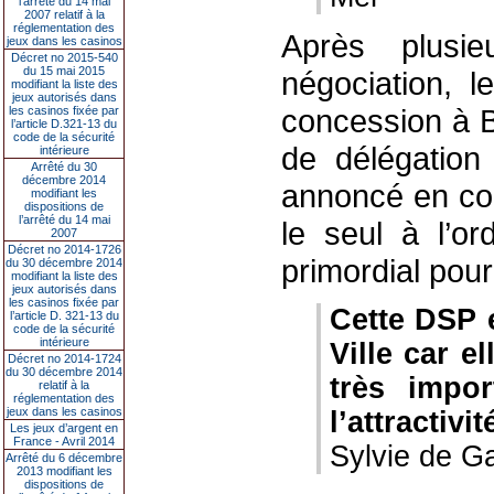
l’arrêté du 14 mai
2007 relatif à la
réglementation des
Après plusi
jeux dans les casinos
Décret no 2015-540
du 15 mai 2015
négociation, l
modifiant la liste des
jeux autorisés dans
concession à B
les casinos fixée par
l’article D.321-13 du
code de la sécurité
de délégation
intérieure
Arrêté du 30
décembre 2014
annoncé en co
modifiant les
dispositions de
l’arrêté du 14 mai
le seul à l’or
2007
Décret no 2014-1726
primordial pour 
du 30 décembre 2014
modifiant la liste des
jeux autorisés dans
les casinos fixée par
Cette DSP e
l’article D. 321-13 du
code de la sécurité
intérieure
Ville car e
Décret no 2014-1724
du 30 décembre 2014
très impor
relatif à la
réglementation des
jeux dans les casinos
l’attractiv
Les jeux d’argent en
France - Avril 2014
Sylvie de G
Arrêté du 6 décembre
2013 modifiant les
dispositions de