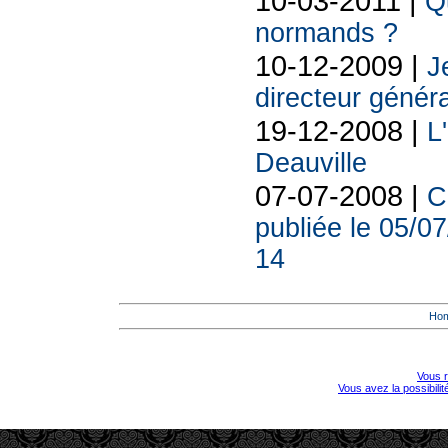
10-03-2011 |
Q
normands ?
10-12-2009 |
J
directeur généra
19-12-2008 |
L
Deauville
07-07-2008 |
C
publiée le 05/0
14
Ho
Vous r
Vous avez la possibili