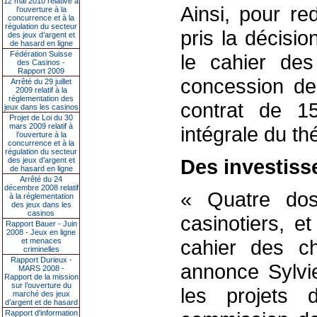
12 mai 2010 relative à
Ainsi, pour re
l’ouverture à la
concurrence et à la
régulation du secteur
pris la décisi
des jeux d’argent et
de hasard en ligne
Fédération Suisse
le cahier des
des Casinos -
Rapport 2009
concession de
Arrêté du 29 juillet
2009 relatif à la
réglementation des
contrat de 15
jeux dans les casinos
Projet de Loi du 30
mars 2009 relatif à
intégrale du thé
l’ouverture à la
concurrence et à la
régulation du secteur
Des investis
des jeux d’argent et
de hasard en ligne
Arrêté du 24
décembre 2008 relatif
« Quatre dos
à la réglementation
des jeux dans les
casinos
casinotiers, e
Rapport Bauer - Juin
2008 - Jeux en ligne
cahier des ch
et menaces
criminelles
Rapport Durieux -
annonce Sylvie
MARS 2008 -
Rapport de la mission
sur l’ouverture du
les projets 
marché des jeux
d’argent et de hasard
Rapport d'information