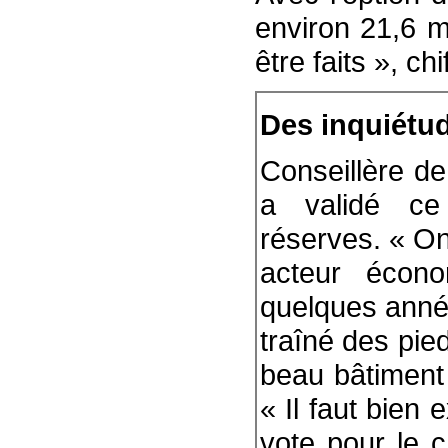
environ 21,6 m
être faits », chif
Des inquiétud
Conseillère de
a validé ce
réserves. « On
acteur écono
quelques années
traîné des pie
beau bâtiment »
« Il faut bien 
vote pour le 