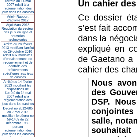
Un cahier des
l’arrêté du 14 mai
2007 relatif à la
réglementation des
jeux dans les casinos
Ce dossier éta
Arjel - Rapport
d'activité 2012
s’est fait acc
Arjel Mars 2013
Régulation du secteur
des jeux en ligne et
dans la négoci
nouvelles
technologies
Arrêté du 28 février
expliqué en c
2013 modifiant l'arrêté
du 29 octobre 2010
relatif aux modalités
de Gaetano a d
d'encaissement, de
recouvrement et de
contrôle des
cahier des cha
prélèvements
spécifiques aux jeux
de casinos
Nous avon
Arrêté du 14 février
2013 modifiant les
dispositions de
des Gouver
l'arrêté du 14 mai
2007 relatif à la
DSP. Nous
réglementation des
jeux dans les casinos
Décret no 2012-685
conjointes
du 7 mai 2012
modifiant le décret no
salle, not
59-1489 du 22
décembre 1959
portant
souhaitai
réglementation des
jeux dans les casinos