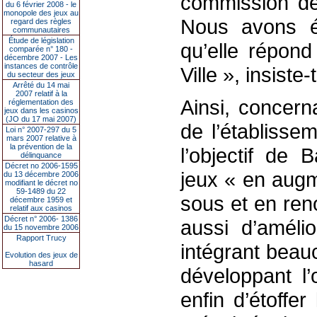
commission de 
du 6 février 2008 - le
monopole des jeux au
Nous avons ét
regard des règles
communautaires
Étude de législation
qu’elle répond
comparée n° 180 -
décembre 2007 - Les
instances de contrôle
Ville », insiste-t
du secteur des jeux
Arrêté du 14 mai
2007 relatif à la
Ainsi, concern
réglementation des
jeux dans les casinos
(JO du 17 mai 2007)
de l’établisse
Loi n° 2007-297 du 5
mars 2007 relative à
la prévention de la
l’objectif de 
délinquance
Décret no 2006-1595
jeux « en aug
du 13 décembre 2006
modifiant le décret no
59-1489 du 22
sous et en ren
décembre 1959 et
relatif aux casinos
Décret n° 2006- 1386
aussi d’amélio
du 15 novembre 2006
Rapport Trucy
intégrant beau
Evolution des jeux de
hasard
développant l’
enfin d’étoffer