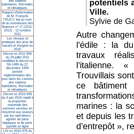
potentiels
des stations
balnéaires, thermales
et climatiques
Ville.
Rapport d'information
de M. François
Sylvie de G
TRUCY, fait au nom
de la commission des
finances n° 17 (2011-
2012) - 12 octobre
Autre changem
2011
Les niveaux et
l’édile : la 
pratiques des jeux de
hasard et d’argent en
2010
travaux réal
Décret no 2011-906
du 29 juillet 2011
modifiant le décret no
l’italienne.
59-1489 du 22
décembre 1959
portant
Trouvillais son
réglementation des
jeux dans les casinos
des stations
ce bâtiment
balnéaires, thermales
et climatiques
transformati
Décret no 2010-605
du 4 juin 2010 relatif à
la proportion
marines : la s
maximale des
sommes versées en
moyenne aux joueurs
et depuis les t
par les opérateurs
agréés de paris
hippiques et de paris
d’entrepôt », re
sportifs en ligne
LOI no 2010-476 du