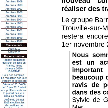
nouveau cont
Archives 2009
Archives 2008
réaliser des t
Archives 2007
Archives 2006
Archives 2005
Le groupe Barri
Archives 2004
Archives 2003
Trouville-sur-
Archives 2002
Archives 2001
restera encor
Archives 2000
Archives 1999
Archives 1998
1er novembre 
Classements
2018/2019
2019/2020
Nous somme
Documentation
Rapport du marché
est un ac
des jeux en ligne en
France, 4eme
importan
trimestre 2020 -
18/03/2021
Cour des comptes -
beaucoup 
La régulation des jeux
d’argent et de hasard
ravis de p
Décret n° 2015-669
du 15 juin 2015 relatif
aux prélèvements sur
dans des co
le produit des jeux
dans les casinos
Sylvie de G
Arrêté du 15 mai
2015 modifiant les
Mer
dispositions de